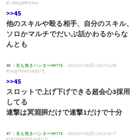
ID:JDMzj8RP0.net
>>45
他のスキルや殴る相手、自分のスキル、
ソロかマルチでだいぶ話かわるからな
んとも
48 ：
名も無きハンターHR774
：2022/07/18(月) 20:17:12.98
ID:xrpj7A0u0.net[5/7]
>>45
スロットで上げ下げできる超会心3採用
してる
連撃は冥淵胴だけで連撃1だけで十分
47 ：
名も無きハンターHR774
：2022/07/18(月) 20:13:30.77
ID:NZP6rH3O0.net[1/2]