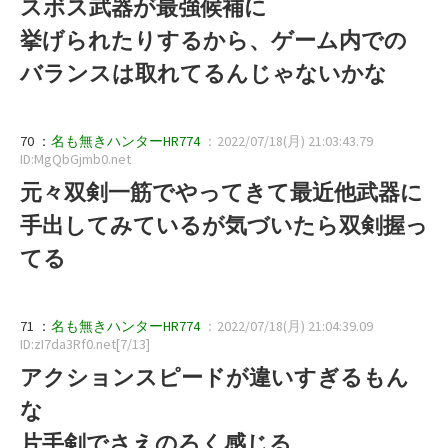
スボス武器が最強候補に
挙げられたりするから、ゲーム内での
バランスは取れてるんじゃないかな
70 ：
名も無きハンターHR774
：2022/07/18(月) 21:03:43.79
ID:MgQbGjmb0.net
元々双剣一筋でやってきて最近他武器に
手出してみているが気づいたら双剣握っ
てる
71 ：
名も無きハンターHR774
：2022/07/18(月) 21:04:39.09
ID:zI7da3Rf0.net[7/13]
アクションスピードが違いすぎるもん
な
片手剣でさえのろく感じる