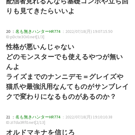
配信者見れるんなら基礎コンボや立ち回
りも見てきたらいいよ
20 ：
名も無きハンターHR774
：2022/07/18(月) 19:07:15.50
ID:pDcte3Oi0.net[1/3]
性格が悪いんじゃない
どのモンスターでも使えるやつが無い
んよ
ライズまでのナンニデモ＝グレイズや
猫爪や最強汎用なんてものがサンブレイ
クで変わりになるものがあるのか？
21 ：
名も無きハンターHR774
：2022/07/18(月) 19:10:10.38
ID:zI7da3Rf0.net[2/13]
オルドマキナを信じろ