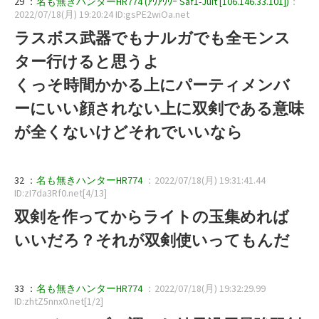
29 ：
名も無きハンターHR774 (ｱｳｱｳｳｰ Saf1-Juit [106.146.33.101])
：
2022/07/18(月) 19:20:24 ID:gsPE2wiOa.net
ラスボス武器でもナルガでも全モンス
ター行けると思うよ
くっそ時間かかる上にパーティメンバ
ーにいい顔されない上に双剣である意味
が全くないけどそれでいいなら
32 ：
名も無きハンターHR774
：2022/07/18(月) 19:31:41.44
ID:zI7da3Rf0.net[4/13]
双剣を作ってからライトの玉集めれば
いいだろ？それが双剣使いってもんだ
33 ：
名も無きハンターHR774
：2022/07/18(月) 19:32:29.99
ID:zhtZ5nnx0.net[1/2]