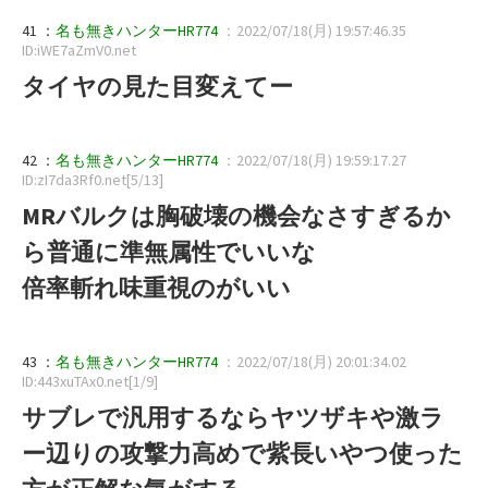
41 ：
名も無きハンターHR774
：2022/07/18(月) 19:57:46.35
ID:iWE7aZmV0.net
タイヤの見た目変えてー
42 ：
名も無きハンターHR774
：2022/07/18(月) 19:59:17.27
ID:zI7da3Rf0.net[5/13]
MRバルクは胸破壊の機会なさすぎるか
ら普通に準無属性でいいな
倍率斬れ味重視のがいい
43 ：
名も無きハンターHR774
：2022/07/18(月) 20:01:34.02
ID:443xuTAx0.net[1/9]
サブレで汎用するならヤツザキや激ラ
ー辺りの攻撃力高めで紫長いやつ使った