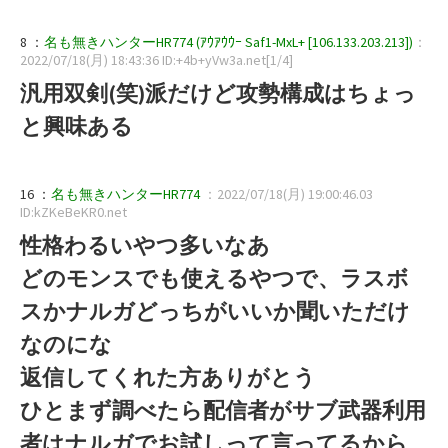
8 ：
名も無きハンターHR774 (ｱｳｱｳｳｰ Saf1-MxL+ [106.133.203.213])
：
2022/07/18(月) 18:43:36 ID:+4b+yVw3a.net[1/4]
汎用双剣(笑)派だけど攻勢構成はちょっ
と興味ある
16 ：
名も無きハンターHR774
：2022/07/18(月) 19:00:46.03
ID:kZKeBeKR0.net
性格わるいやつ多いなあ
どのモンスでも使えるやつで、ラスボ
スかナルガどっちがいいか聞いただけ
なのにな
返信してくれた方ありがとう
ひとまず調べたら配信者がサブ武器利用
者はナルガでお試しって言ってるから