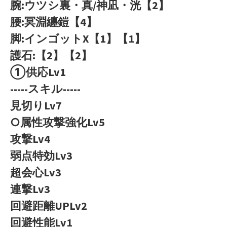
腕:ウツシ裏・真/神凪・洸【2】
腰:冥淵纏鎧【4】
脚:インゴットX【1】【1】
護石:【2】【2】
①供応Lv1
-----スキル-----
見切りLv7
○属性攻撃強化Lv5
攻撃Lv4
弱点特効Lv3
超会心Lv3
連撃Lv3
回避距離UPLv2
回避性能Lv1