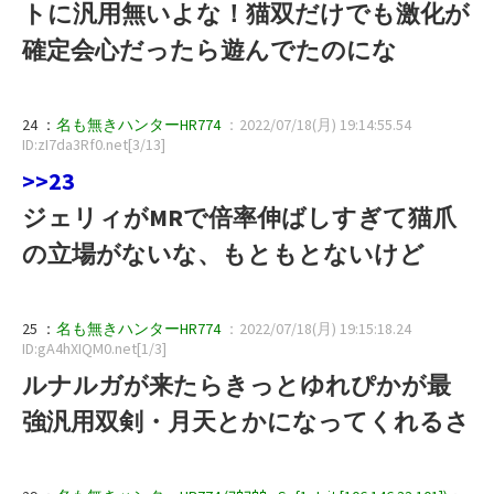
トに汎用無いよな！猫双だけでも激化が
確定会心だったら遊んでたのにな
24 ：
名も無きハンターHR774
：2022/07/18(月) 19:14:55.54
ID:zI7da3Rf0.net[3/13]
>>23
ジェリィがMRで倍率伸ばしすぎて猫爪
の立場がないな、もともとないけど
25 ：
名も無きハンターHR774
：2022/07/18(月) 19:15:18.24
ID:gA4hXIQM0.net[1/3]
ルナルガが来たらきっとゆれぴかが最
強汎用双剣・月天とかになってくれるさ