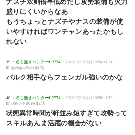
ナズチ双剣倍率低めだし攻勢装備も火力
盛りにくいからなあ
もうちょっとナズチやナスの装備が使
いやすければワンチャンあったかもし
れない
39 ：
名も無きハンターHR774
：2022/07/18(月) 19:54:34.34
ID:Tge6igqD0.net[1/2]
バルク相手ならフェンガル強いのかな
40 ：
名も無きハンターHR774
：2022/07/18(月) 19:56:13.59
ID:TJaHDHRd0.net[2/3]
状態異常時間が軒並み短すぎて攻勢って
スキルあんま活躍の機会がない