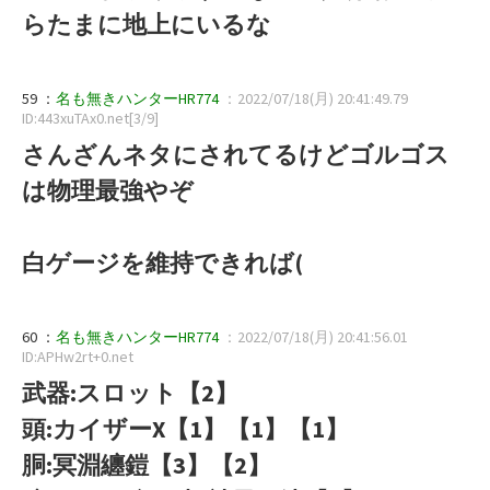
らたまに地上にいるな
59 ：
名も無きハンターHR774
：2022/07/18(月) 20:41:49.79
ID:443xuTAx0.net[3/9]
さんざんネタにされてるけどゴルゴス
は物理最強やぞ
白ゲージを維持できれば(
60 ：
名も無きハンターHR774
：2022/07/18(月) 20:41:56.01
ID:APHw2rt+0.net
武器:スロット【2】
頭:カイザーX【1】【1】【1】
胴:冥淵纏鎧【3】【2】