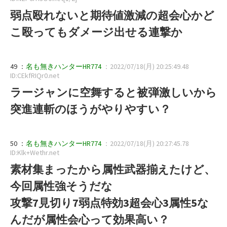
弱点殴れないと期待値激減の超会心かど
こ殴ってもダメージ出せる連撃か
49 ：
名も無きハンターHR774
：2022/07/18(月) 20:25:49.48
ID:CEkfRIQr0.net
ラージャンに空舞すると被弾激しいから
突進連斬のほうがやりやすい？
50 ：
名も無きハンターHR774
：2022/07/18(月) 20:27:45.78
ID:Klk+Wethr.net
素材集まったから属性武器揃えたけど、
今回属性強そうだな
攻撃7見切り7弱点特効3超会心3属性5な
んだが属性会心って効果高い？