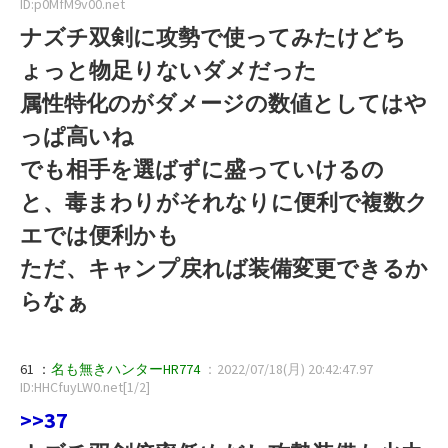
ID:p0MfM9v00.net
ナズチ双剣に攻勢で使ってみたけどち
ょっと物足りないダメだった
属性特化のがダメージの数値としてはや
っぱ高いね
でも相手を選ばずに盛っていけるの
と、毒まわりがそれなりに便利で複数ク
エでは便利かも
ただ、キャンプ戻れば装備変更できるか
らなぁ
61 ：
名も無きハンターHR774
：2022/07/18(月) 20:42:47.97
ID:HHCfuyLW0.net[1/2]
>>37