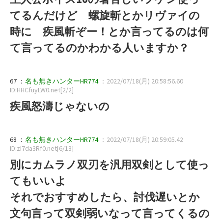
てるんだけど 螺旋斬とかリヴァイの
時に 疾風斬ぞー！とか言ってるのは何
て言ってるのかわかる人いますか？
67 ：
名も無きハンターHR774
：2022/07/18(月) 20:58:56.60
ID:HHCfuyLW0.net[2/2]
疾風怒濤じゃないの
68 ：
名も無きハンターHR774
：2022/07/18(月) 20:59:05.42
ID:zI7da3Rf0.net[6/13]
別にカムラノ双刃を汎用双剣として使っ
てもいいよ
それでおすすめしたら、討伐遅いとか
文句言って双剣弱いなって言ってくるの