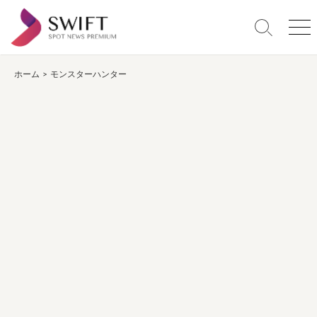
コ
ン
検
メ
テ
索
ニ
ン
切
ュ
り
ー
ホーム
>
モンスターハンター
ツ
替
へ
え
ス
キ
ッ
プ