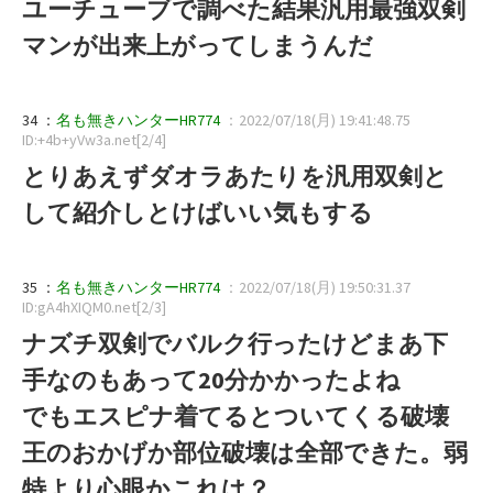
ユーチューブで調べた結果汎用最強双剣
マンが出来上がってしまうんだ
34 ：
名も無きハンターHR774
：2022/07/18(月) 19:41:48.75
ID:+4b+yVw3a.net[2/4]
とりあえずダオラあたりを汎用双剣と
して紹介しとけばいい気もする
35 ：
名も無きハンターHR774
：2022/07/18(月) 19:50:31.37
ID:gA4hXIQM0.net[2/3]
ナズチ双剣でバルク行ったけどまあ下
手なのもあって20分かかったよね
でもエスピナ着てるとついてくる破壊
王のおかげか部位破壊は全部できた。弱
特より心眼かこれは？