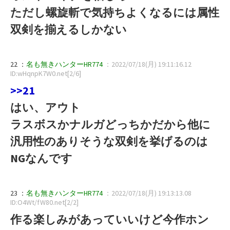
ただし螺旋斬で気持ちよくなるには属性
双剣を揃えるしかない
22 ：
名も無きハンターHR774
：2022/07/18(月) 19:11:16.12
ID:wHqnpK7W0.net[2/6]
>>21
はい、アウト
ラスボスかナルガどっちかだから他に
汎用性のありそうな双剣を挙げるのは
NGなんです
23 ：
名も無きハンターHR774
：2022/07/18(月) 19:13:13.08
ID:O4Wt/fW80.net[2/2]
作る楽しみがあっていいけど今作ホン