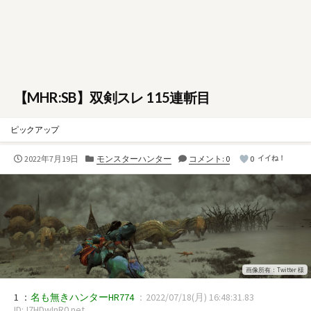
【MHR:SB】双剣スレ 115連斬目
ピックアップ
公
カ
2022年7月19日
モンスターハンター
コメント: 0
0
イイね！
開
テ
日
ゴ
リ
ー
画像所有：Twitter 様
1 ：
名も無きハンターHR774
：2022/07/18(月) 16:48:31.83
ID:J7HDwInR0.net