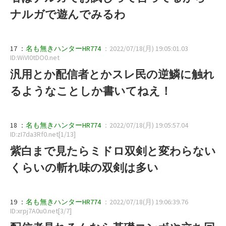
ナルガで遊んでみるわ
17 ：
名も無きハンターHR774
：2022/07/18(月) 19:05:01.03
ID:WiVI0tDO0.net
汎用とか配信者とかスレ民の逆鱗に触れ
るようなことしか書いてねえ！
18 ：
名も無きハンターHR774
：2022/07/18(月) 19:05:57.04
ID:zI7da3Rf0.net[1/13]
紫白まで見たらミドロ双剣と変わらない
くらいの斬れ味の双剣は多い
19 ：
名も無きハンターHR774
：2022/07/18(月) 19:06:39.76
ID:xrpj7A0u0.net[3/7]