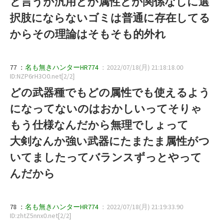
と言うか汎用とか属性とか関係なしに選
択肢にならないゴミは普通に存在してる
からその理論はそもそも的外れ
77 ：
名も無きハンターHR774
：2022/07/18(月) 21:18:18.00
ID:NZP6rH3O0.net[2/2]
どの武器種でもどの属性でも使えるよう
になってないのはおかしいってそりゃ
もう仕様なんだから無理でしょって
大剣なんか強い武器にたまたま属性がつ
いてましたってバランスずっとやって
んだから
78 ：
名も無きハンターHR774
：2022/07/18(月) 21:19:33.90
ID:zhtZ5nnx0.net[2/2]