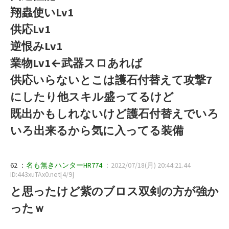
翔蟲使いLv1
供応Lv1
逆恨みLv1
業物Lv1←武器スロあれば
供応いらないとこは護石付替えて攻撃7
にしたり他スキル盛ってるけど
既出かもしれないけど護石付替えでいろ
いろ出来るから気に入ってる装備
62 ：
名も無きハンターHR774
：2022/07/18(月) 20:44:21.44
ID:443xuTAx0.net[4/9]
と思ったけど紫のブロス双剣の方が強か
ったｗ