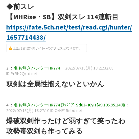
◆前スレ
【MHRise・SB】双剣スレ 114連斬目
https://fate.5ch.net/test/read.cgi/hunter/
1657714438/
上記は管理外のサイトへのアクセスとなります。
3 ：
名も無きハンターHR774
：2022/07/18(月) 18:21:32.08
ID:PrRH2Q/td.net
双剣は全属性揃えないといかん
4 ：
名も無きハンターHR774 (ｽｯﾌﾟﾌﾟ Sd03-H0yH [49.105.95.249])
：
2022/07/18(月) 18:27:10 ID:O/HE15nbd.net
爆破双剣作ったけど弱すぎて笑ったわ
攻勢毒双剣も作ってみる