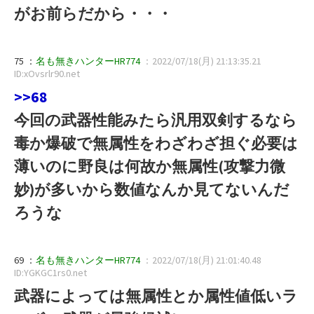
がお前らだから・・・
75 ：
名も無きハンターHR774
：2022/07/18(月) 21:13:35.21
ID:xOvsrlr90.net
>>68
今回の武器性能みたら汎用双剣するなら
毒か爆破で無属性をわざわざ担ぐ必要は
薄いのに野良は何故か無属性(攻撃力微
妙)が多いから数値なんか見てないんだ
ろうな
69 ：
名も無きハンターHR774
：2022/07/18(月) 21:01:40.48
ID:YGKGC1rs0.net
武器によっては無属性とか属性値低いラ