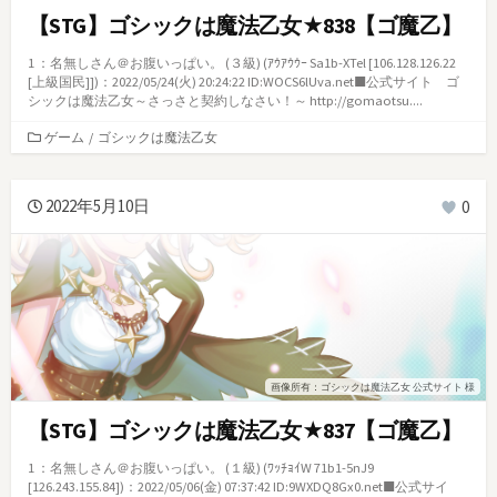
【STG】ゴシックは魔法乙女★838【ゴ魔乙】
1 ：名無しさん＠お腹いっぱい。 (３級) (ｱｳｱｳｳｰ Sa1b-XTel [106.128.126.22
[上級国民]])：2022/05/24(火) 20:24:22 ID:WOCS6lUva.net■公式サイト ゴ
シックは魔法乙女～さっさと契約しなさい！～ http://gomaotsu....
カ
ゲーム
/
ゴシックは魔法乙女
テ
ゴ
リ
2022年5月10日
0
ー
画像所有：ゴシックは魔法乙女 公式サイト 様
【STG】ゴシックは魔法乙女★837【ゴ魔乙】
1 ：名無しさん＠お腹いっぱい。 (１級) (ﾜｯﾁｮｲW 71b1-5nJ9
[126.243.155.84])：2022/05/06(金) 07:37:42 ID:9WXDQ8Gx0.net■公式サイ