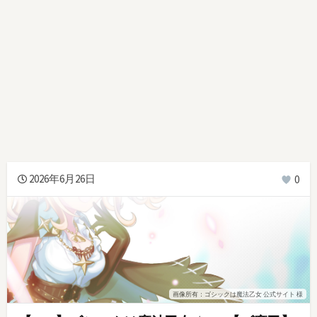
2026年6月26日
0
画像所有：ゴシックは魔法乙女 公式サイト 様