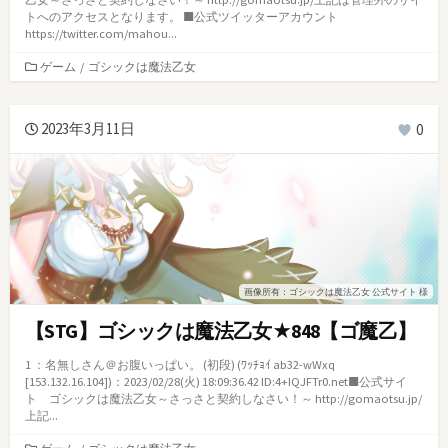
トへのアクセスとなります。 ■公式ツイッターアカウント
https://twitter.com/mahou...
カ
ゲーム
/
ゴシックは魔法乙女
テ
ゴ
リ
2023年3月11日
0
ー
画像所有：ゴシックは魔法乙女 公式サイト 様
【STG】ゴシックは魔法乙女★848【ゴ魔乙】
1 ：名無しさん＠お腹いっぱい。 (初段) (ﾜｯﾁｮｲ ab32-wWxq
[153.132.16.104])：2023/02/28(火) 18:09:36.42 ID:4+IQJFTr0.net■公式サイ
ト ゴシックは魔法乙女～さっさと契約しなさい！～ http://gomaotsu.jp/
上記...
カ