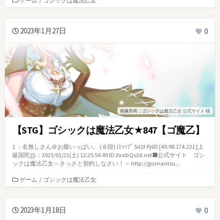
ゲーム
/
ゴシックは魔法乙女
テ
ゴ
リ
2023年1月27日
0
ー
画像所有：ゴシックは魔法乙女 公式サイト 様
【STG】ゴシックは魔法乙女★847【ゴ魔乙】
1 ：名無しさん＠お腹いっぱい。 (８段) (ｽｯｯﾌﾟ Sd1f-Pj6D [49.98.174.231 [上
級国民]])：2023/01/21(土) 12:25:54.89 ID:XxsibQs3d.net■公式サイト ゴシ
ックは魔法乙女～さっさと契約しなさい！～ http://gomaotsu...
カ
ゲーム
/
ゴシックは魔法乙女
テ
ゴ
リ
2023年1月18日
0
ー