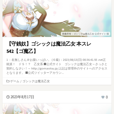
画像所有：ゴシックは魔法乙女 公式サイト 様
【守銭奴】ゴシックは魔法乙女 本スレ
542【ゴ魔乙】
1 ：名無しさん＠お腹いっぱい。 (６級)：2023/08/13(日) 00:36:41.93 .net正
統派！ ドＳ！？ 乙女系 ■公式サイト ゴシックは魔法乙女～さっさと
契約しなさい！～ http://gomaotsu.jp/上記は管理外のサイトへのアクセス
となります。 ■公式ツイッターアカウン...
カ
ゲーム
/
ゴシックは魔法乙女
テ
ゴ
リ
2023年8月17日
0
ー