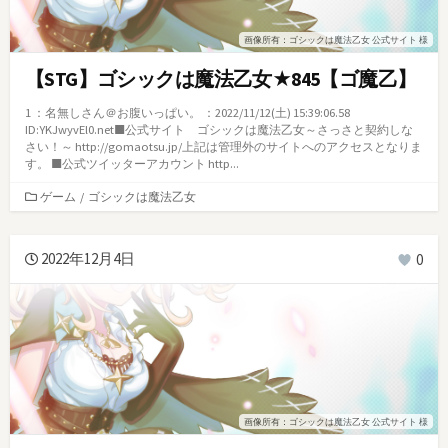
画像所有：ゴシックは魔法乙女 公式サイト 様
【STG】ゴシックは魔法乙女★845【ゴ魔乙】
1 ：名無しさん＠お腹いっぱい。 ：2022/11/12(土) 15:39:06.58
ID:YKJwyvEl0.net■公式サイト ゴシックは魔法乙女～さっさと契約しな
さい！～ http://gomaotsu.jp/上記は管理外のサイトへのアクセスとなりま
す。 ■公式ツイッターアカウント http...
カ
ゲーム
/
ゴシックは魔法乙女
テ
ゴ
リ
2022年12月4日
0
ー
画像所有：ゴシックは魔法乙女 公式サイト 様