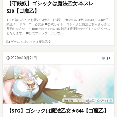
【守銭奴】ゴシックは魔法乙女 本スレ
539【ゴ魔乙】
1 ：名無しさん＠お腹いっぱい。 (３段)：2022/10/29(土) 00:33:17.93 .net正
統派！ ドＳ！？ 乙女系 ■公式サイト ゴシックは魔法乙女～さっさと
契約しなさい！～ http://gomaotsu.jp/上記は管理外のサイトへのアクセス
となります。 ■公式ツイッターアカウン...
カ
ゲーム
/
ゴシックは魔法乙女
テ
ゴ
リ
2022年10月21日
1+
ー
画像所有：ゴシックは魔法乙女 公式サイト 様
【STG】ゴシックは魔法乙女★844【ゴ魔乙】