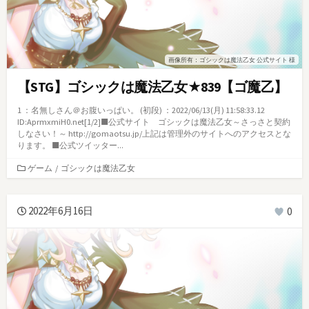
画像所有：ゴシックは魔法乙女 公式サイト 様
【STG】ゴシックは魔法乙女★839【ゴ魔乙】
1 ：名無しさん＠お腹いっぱい。 (初段) ：2022/06/13(月) 11:58:33.12
ID:AprmxmiH0.net[1/2]■公式サイト ゴシックは魔法乙女～さっさと契約
しなさい！～ http://gomaotsu.jp/上記は管理外のサイトへのアクセスとな
ります。 ■公式ツイッター...
カ
ゲーム
/
ゴシックは魔法乙女
テ
ゴ
リ
2022年6月16日
0
ー