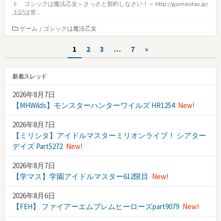
ト ゴシックは魔法乙女～さっさと契約しなさい！～ http://gomaotsu.jp/
上記は管...
カ
ゲーム
/
ゴシックは魔法乙女
テ
投
ゴ
1
2
3
…
7
»
リ
稿
ー
新着スレッド
ナ
2026年8月7日
ビ
【MHWilds】モンスターハンターワイルズ HR1254
New!
ゲ
2026年8月7日
ー
【ミリシタ】アイドルマスターミリオンライブ！ シアター
デイズ Part5272
New!
シ
2026年8月7日
ョ
【学マス】学園アイドルマスター612限目
New!
ン
2026年8月6日
【FEH】 ファイアーエムブレムヒーローズpart9079
New!