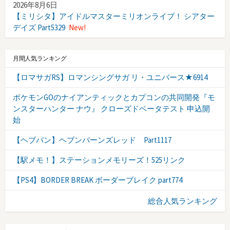
2026年8月6日
【ミリシタ】アイドルマスターミリオンライブ！ シアター
デイズ Part5329
New!
月間人気ランキング
【ロマサガRS】ロマンシングサガ リ・ユニバース★6914
ポケモンGOのナイアンティックとカプコンの共同開発『モ
ンスターハンター ナウ』 クローズドベータテスト 申込開
始
【ヘブバン】ヘブンバーンズレッド Part1117
【駅メモ！】ステーションメモリーズ！525リンク
【PS4】BORDER BREAK ボーダーブレイク part774
総合人気ランキング