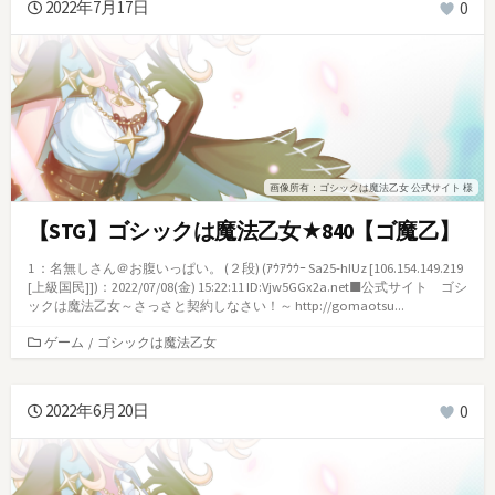
リ
2022年7月17日
0
ー
画像所有：ゴシックは魔法乙女 公式サイト 様
【STG】ゴシックは魔法乙女★840【ゴ魔乙】
1 ：名無しさん＠お腹いっぱい。 (２段) (ｱｳｱｳｳｰ Sa25-hIUz [106.154.149.219
[上級国民]])：2022/07/08(金) 15:22:11 ID:Vjw5GGx2a.net■公式サイト ゴシ
ックは魔法乙女～さっさと契約しなさい！～ http://gomaotsu...
カ
ゲーム
/
ゴシックは魔法乙女
テ
ゴ
リ
2022年6月20日
0
ー