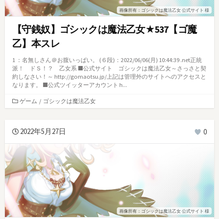
画像所有：ゴシックは魔法乙女 公式サイト 様
【守銭奴】ゴシックは魔法乙女★537【ゴ魔
乙】本スレ
1 ：名無しさん＠お腹いっぱい。 (６段)：2022/06/06(月) 10:44:39 .net正統
派！ ドＳ！？ 乙女系 ■公式サイト ゴシックは魔法乙女～さっさと契
約しなさい！～ http://gomaotsu.jp/上記は管理外のサイトへのアクセスと
なります。 ■公式ツイッターアカウント h...
カ
ゲーム
/
ゴシックは魔法乙女
テ
ゴ
リ
2022年5月27日
0
ー
画像所有：ゴシックは魔法乙女 公式サイト 様