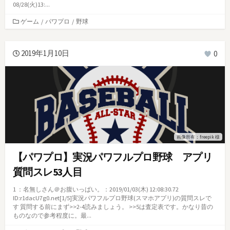
08/28(火)13:...
カ
ゲーム
/
パワプロ
/
野球
テ
ゴ
リ
2019年1月10日
0
ー
画像所有：freepik 様
【パワプロ】実況パワフルプロ野球 アプリ
質問スレ53人目
1 ：名無しさん＠お腹いっぱい。：2019/01/03(木) 12:08:30.72
ID:r1dacU7g0.net[1/5]実況パワフルプロ野球(スマホアプリ)の質問スレで
す 質問する前にまず>>2-4読みましょう。 >>5は査定表です。かなり昔の
ものなので参考程度に。最...