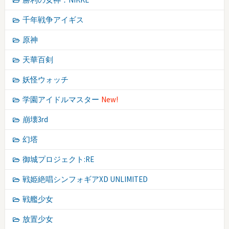
千年戦争アイギス
原神
天華百剣
妖怪ウォッチ
学園アイドルマスター
New!
崩壊3rd
幻塔
御城プロジェクト:RE
戦姫絶唱シンフォギアXD UNLIMITED
戦艦少女
放置少女