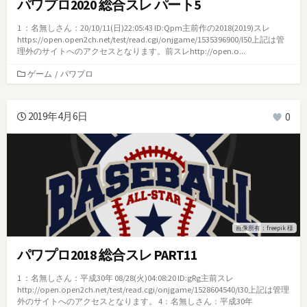
パワプロ2020 総合スレ パート5
1 ：名無しさん：20/10/11(日)22:05:43 ID:Qpm主前作の2018(2019)スレ
https://open.open2ch.net/test/read.cgi/onjgame/1535396900/l50上記は管
理外のサイトへのアクセスとなります。前スレhttp://open.o...
カ
ゲーム
/
パワプロ
テ
ゴ
リ
2019年4月6日
0
ー
画像所有：freepik 様
パワプロ2018 総合スレ PART11
1 ：名無しさん：平成30年 08/28(火)04:08:20 ID:gRg主前スレ
http://open.open2ch.net/test/read.cgi/onjgame/1528604540/l30上記は管理
外のサイトへのアクセスとなります。 4：名無しさん：平成30年