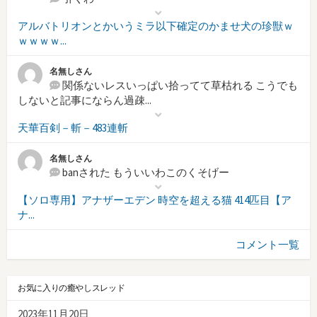
アルバトリオンとかいうミラ以下確定のかませ犬の珍獣ｗ
ｗｗｗｗ...
名無しさん
関係ないレスいっぱい拾ってて草枯れる こうでも
しないと記事にならん過疎...
天華百剣－斬－483連斬
名無しさん
banされた もういいわこのくそげー
【ソロ専用】アナザーエデン 時空を超える猫 414匹目【ア
ナ...
コメント一覧
お気に入りの癒やしスレッド
2023年11月20日