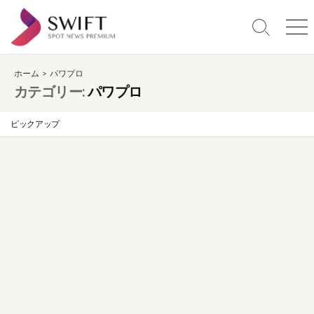
コ
ン
検
メ
テ
索
ニ
ン
切
ュ
り
ー
ホーム
> パワプロ
ツ
替
カテゴリー:
パワプロ
へ
え
ス
ピックアップ
キ
ッ
プ