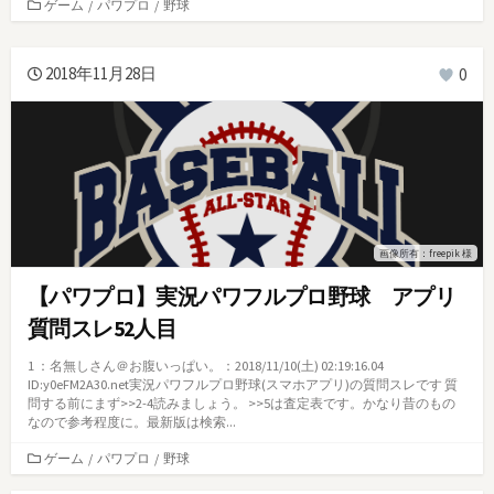
カ
ゲーム
/
パワプロ
/
野球
テ
ゴ
リ
2018年11月28日
0
ー
画像所有：freepik 様
【パワプロ】実況パワフルプロ野球 アプリ
質問スレ52人目
1 ：名無しさん＠お腹いっぱい。：2018/11/10(土) 02:19:16.04
ID:y0eFM2A30.net実況パワフルプロ野球(スマホアプリ)の質問スレです 質
問する前にまず>>2-4読みましょう。 >>5は査定表です。かなり昔のもの
なので参考程度に。最新版は検索...
カ
ゲーム
/
パワプロ
/
野球
テ