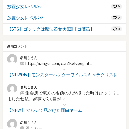
放置少女レベル80
2+
放置少女レベル245
2+
【STG】ゴシックは魔法乙女★820【ゴ魔乙】
2+
新着コメント
名無しさん
https://i.imgur.com/7J5ZKeP.jpeg ht...
【MHWilds】モンスターハンターワイルズキャラクリスレ
名無しさん
集会所で東方の名前の人が揃った時はびっくりし
ましたね私、妖夢で2人目がレ...
【MHW】 マルチで見かけた面白ネーム
名無しさん
引くわー