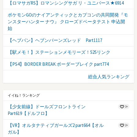
【ロマサガRS】ロマンシングサガ リ・ユニバース★6914
ポケモンGOのナイアンティックとカプコンの共同開発『モ
ンスターハンター ナウ』 クローズドベータテスト 申込開
始
【ヘブバン】ヘブンバーンズレッド Part1117
【駅メモ！】ステーションメモリーズ！525リンク
【PS4】BORDER BREAK ボーダーブレイク part774
総合人気ランキング
イイね！ランキング
【少女前線】ドールズフロントライン
3+
Part619【ドルフロ】
【VR】オルタナティブガールズ2 part664【オル
2+
ガル】