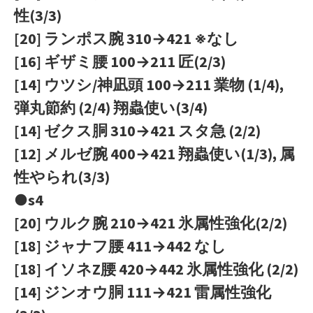
性(3/3)
[20] ランポス腕 310→421 ※なし
[16] ギザミ腰 100→211 匠(2/3)
[14] ウツシ/神凪頭 100→211 業物 (1/4),
弾丸節約 (2/4) 翔蟲使い(3/4)
[14] ゼクス胴 310→421 スタ急 (2/2)
[12] メルゼ腕 400→421 翔蟲使い(1/3), 属
性やられ(3/3)
●s4
[20] ウルク腕 210→421 氷属性強化(2/2)
[18] ジャナフ腰 411→442 なし
[18] イソネZ腰 420→442 氷属性強化 (2/2)
[14] ジンオウ胴 111→421 雷属性強化