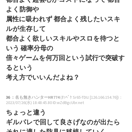
よく防御や
属性に吸われず 都合よく残したいスキ
ルが生存して
都合よく欲しいスキルやスロを待つと
いう 確率分母の
倍々ゲームを何万回という試行で突破す
るという
考え方でいいんだよね？
36 ：
名も無きハンターHR774
(ｵｯﾍﾟｹ Sr65-TDIz [126.166.154.76])
：
2023/07/26(水) 18:48:45.80 ID:wZdBgcUbr.net
ちょっと違う
ギルパレで回して良さげなのが出たら
それに適した防具に移植していく