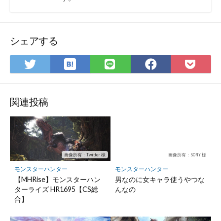
シェアする
は
Twitter
LINE
Facebook
Pock
て
で
で
で
に
な
シ
シ
シ
保
ブ
ェ
ェ
ェ
存
関連投稿
ッ
ア
ア
ア
ク
マ
ー
ク
画像所有：Twitter 様
画像所有：SONY 様
に
モンスターハンター
モンスターハンター
保
【MHRise】モンスターハン
男なのに女キャラ使うやつな
ターライズ HR1695【CS総
んなの
存
合】