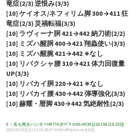
竜症(2/3) 逆恨み(3/3)
[10] ケイオス/ネフィリム脚 300→411 狂
竜症(2/3) 災禍転福(3/3)
[10] ラヴィーナ胴 421→442 納刀術(2/2)
[10] ミズハ醒胴 400→421 翔蟲使い(3/3)
[10] ミズハ醒腕 421→442 ※なし
[10] リバクシャ腰 310→421 体力回復量
UP(3/3)
[10] リバカイ胴 220→421 ※なし
[10] リバカイ腰 430→442 弾導強化(3/3)
[10] 赫耀・暦脚 430→442 気絶耐性(2/3)
5 ：
名も無きハンターHR774 (ｵｯﾍﾟｹ Sr65-rRCM [126.194.218.255])
：
2023/07/22(土) 12:25:49.67 ID:MSd8UpAvr.net[4/6]