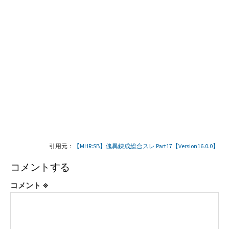
引用元：
【MHR:SB】傀異錬成総合スレ Part17【Version16.0.0】
コメントする
コメント
※