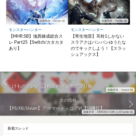
画像所有：Twitter 様
画像所有：Twitter 様
モンスターハンター
モンスターハンター
【MHR:SB】傀異錬成総合ス
【寄生地雷】耳栓1しかない
レ Part25【Switch/カタカタ
スラアクはパンパンゆうたな
あり】
のでキックしよう！【スラッ
シュアックス】
前の投稿
けものフレンズ3 #515 in スマホアプリ板
画像所有：freepik 様
次の投稿
【PS/XB/Steam】アーマード・コアVI【59機目】
画像所有：ARMORED CORE 公式Twitter 様
新着スレッド