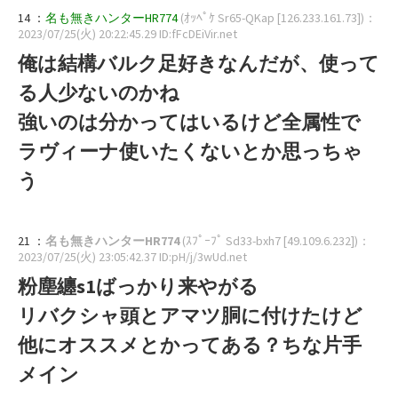
14 ：
名も無きハンターHR774
(ｵｯﾍﾟｹ Sr65-QKap [126.233.161.73])
：
2023/07/25(火) 20:22:45.29 ID:fFcDEiVir.net
俺は結構バルク足好きなんだが、使って
る人少ないのかね
強いのは分かってはいるけど全属性で
ラヴィーナ使いたくないとか思っちゃ
う
21 ：
名も無きハンターHR774
(ｽﾌﾟｰﾌﾟ Sd33-bxh7 [49.109.6.232])
：
2023/07/25(火) 23:05:42.37 ID:pH/j/3wUd.net
粉塵纏s1ばっかり来やがる
リバクシャ頭とアマツ胴に付けたけど
他にオススメとかってある？ちな片手
メイン