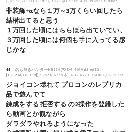
[126.156.245.111])
：2023/07/26(水) 21:30:14.39 ID:CMuuvzvfr.net
非装飾+αなら１万～3万くらい回したら
結構出てると思う
１万回した頃にはちらほら出ていてい、
３万回した頃には何個も手に入ってる感
じかな
44 ：
名も無きハンターHR774 (ﾜﾝﾐﾝｸﾞｸ MMd3-vA7O
[153.234.170.139])
：2023/07/27(木) 07:17:46.29 ID:SOKOQ3R3M.net
ジョイコン壊れて プロコンのレプリカ
品で遊んでて
錬成をする 拒否する の2操作を登録した
ら動画とか観ながら
ダラダラやれるようになった