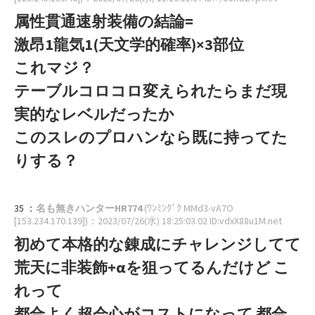
属性貫通速射装備の結論=
激昂1龍気1(天文学的確率)×3部位
これマジ？
テーブルコロコロ変えられたらまだ現
実的なレベルだったか
このスレのプロハンなら既に持ってた
りする？
35 ：
名も無きハンターHR774
(ﾜﾝﾐﾝｸﾞｸ MMd3-vA7O
[153.234.170.139])
：2023/07/26(水) 18:25:03.02 ID:vdxX88u1M.net
初めて本格的な錬成にチャレンジしてて
荒天に非装飾+αを狙ってるんだけど こ
れって
都合よく超会心がコストになって 都合