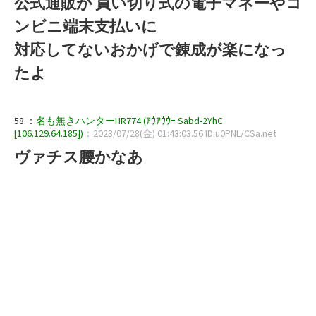
公式通販が 買い切り式の電子マネーやコ
ンビニ端末支払いに
対応してないおかげで錬成が楽になっ
たよ
58 ：
名も無きハンターHR774 (ｱｳｱｳｳｰ Sabd-2YhC
[106.129.64.185])
：2023/07/28(金) 01:43:03.56 ID:u0PNL/CSa.net
ヴァチス腰かなあ