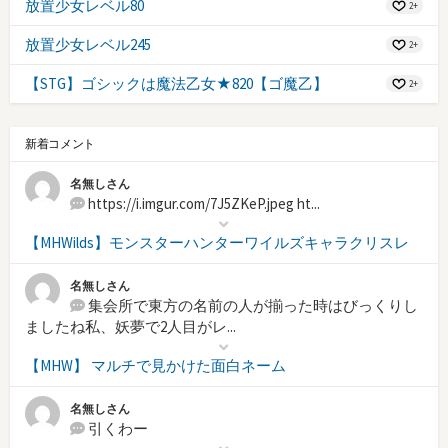
放置少女レベル80
2+
放置少女レベル245
2+
【STG】ゴシックは魔法乙女★820【ゴ魔乙】
2+
新着コメント
名無しさん
https://i.imgur.com/7J5ZKeP.jpeg ht...
【MHWilds】モンスターハンターワイルズキャラクリスレ
名無しさん
集会所で東方の名前の人が揃った時はびっくりし
ましたね私、妖夢で2人目がレ...
【MHW】 マルチで見かけた面白ネーム
名無しさん
引くわー