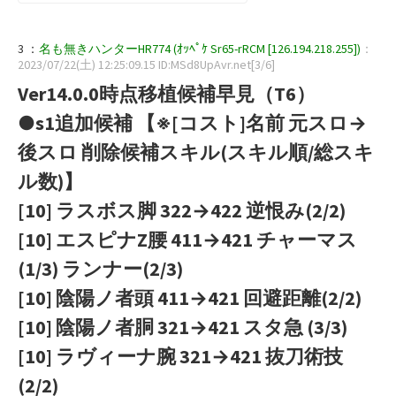
3 ：
名も無きハンターHR774 (ｵｯﾍﾟｹ Sr65-rRCM [126.194.218.255])
：
2023/07/22(土) 12:25:09.15 ID:MSd8UpAvr.net[3/6]
Ver14.0.0時点移植候補早見（T6）
●s1追加候補 【※[コスト]名前 元スロ→
後スロ 削除候補スキル(スキル順/総スキ
ル数)】
[10] ラスボス脚 322→422 逆恨み(2/2)
[10] エスピナZ腰 411→421 チャーマス
(1/3) ランナー(2/3)
[10] 陰陽ノ者頭 411→421 回避距離(2/2)
[10] 陰陽ノ者胴 321→421 スタ急 (3/3)
[10] ラヴィーナ腕 321→421 抜刀術技
(2/2)