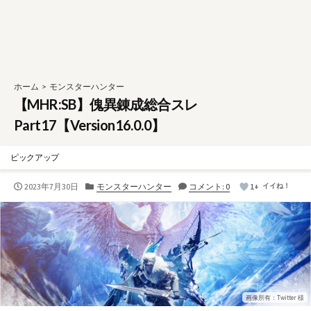
ホーム
>
モンスターハンター
【MHR:SB】傀異錬成総合スレ
Part17【Version16.0.0】
ピックアップ
公
カ
2023年7月30日
モンスターハンター
コメント: 0
1+
イイね！
開
テ
日
ゴ
リ
ー
画像所有：Twitter 様