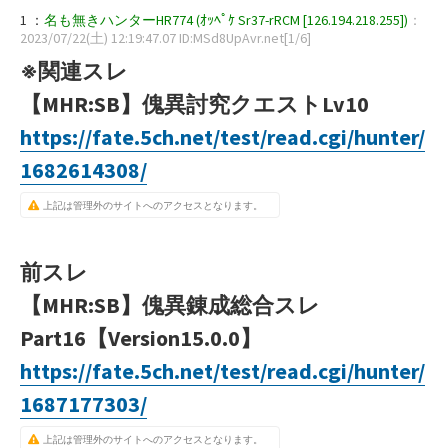
1 ：
名も無きハンターHR774 (ｵｯﾍﾟｹ Sr37-rRCM [126.194.218.255])
：
2023/07/22(土) 12:19:47.07 ID:MSd8UpAvr.net[1/6]
※関連スレ
【MHR:SB】傀異討究クエストLv10
https://fate.5ch.net/test/read.cgi/hunter/
1682614308/
上記は管理外のサイトへのアクセスとなります。
前スレ
【MHR:SB】傀異錬成総合スレ
Part16【Version15.0.0】
https://fate.5ch.net/test/read.cgi/hunter/
1687177303/
上記は管理外のサイトへのアクセスとなります。