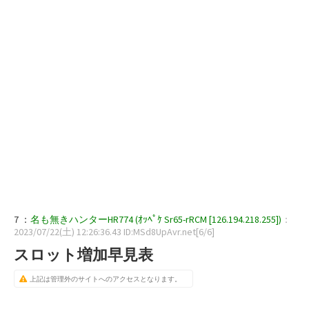
7 ：
名も無きハンターHR774 (ｵｯﾍﾟｹ Sr65-rRCM [126.194.218.255])
：
2023/07/22(土) 12:26:36.43 ID:MSd8UpAvr.net[6/6]
スロット増加早見表
上記は管理外のサイトへのアクセスとなります。