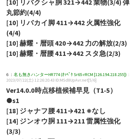
[10] リバクシャ胴 321→442 業物(3/4) 弾
丸節約(4/4)
[10] リバカイ脚 411→442 火属性強化
(4/4)
[10] 赫耀・暦頭 420→442 力の解放(2/3)
[10] 赫耀・暦腰 411→442 スタ急(2/3)
6 ：
名も無きハンターHR774 (ｵｯﾍﾟｹ Sr65-rRCM [126.194.218.255])
：
2023/07/22(土) 12:26:20.43 ID:MSd8UpAvr.net[5/6]
Ver14.0.0時点移植候補早見（T1-5）
●s1
[18] ジャナフ腰 411→421 ※なし
[14] ジンオウ胴 111→211 雷属性強化
(3/3)