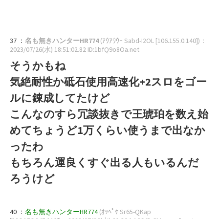
37 ：
名も無きハンターHR774
(ｱｳｱｳｳｰ Sabd-I2OL [106.155.0.140])
：
2023/07/26(水) 18:51:02.82 ID:1bfQ9o8Oa.net
そうかもね
気絶耐性か砥石使用高速化+2スロをゴー
ルに錬成してたけど
こんなのすら冗談抜きで王琥珀を数え始
めてちょうど1万くらい使うまで出なか
ったわ
もちろん運良くすぐ出る人もいるんだ
ろうけど
40 ：
名も無きハンターHR774
(ｵｯﾍﾟｹ Sr65-QKap