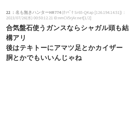
22 ：
名も無きハンターHR774
(ｵｯﾍﾟｹ Sr65-QKap [126.194.14.51])
：
2023/07/26(水) 00:50:12.21 ID:nmCV5rjAr.net[1/2]
合気盤石使うガンスならシャガル頭も結
構アリ
後はテキトーにアマツ足とかカイザー
胴とかでもいいんじゃね