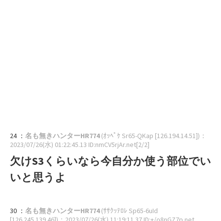
24 ：
名も無きハンターHR774
(ｵｯﾍﾟｹ Sr65-QKap [126.194.14.51])
：
2023/07/26(水) 01:22:45.13 ID:nmCV5rjAr.net[2/2]
欠けS3くらいなら今自分か使う部位でい
いと思うよ
30 ：
名も無きハンターHR774
(ｻｻｸｯﾃﾛﾚ Sp65-6uId
[126.245.139.46])
：2023/07/26(水) 11:19:11.37 ID:+/o8nGZ7p.net