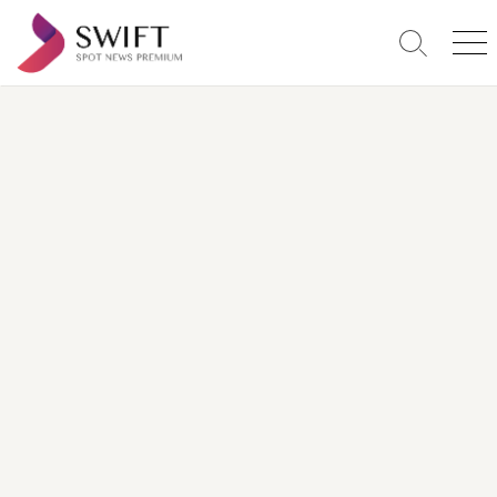
コ
ン
検
メ
テ
索
ニ
ン
切
ュ
り
ー
ツ
替
へ
え
ス
キ
ッ
プ