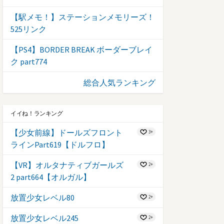
【駅メモ！】ステーションメモリーズ！
525リンク
【PS4】BORDER BREAK ボーダーブレイ
ク part774
総合人気ランキング
イイね！ランキング
【少女前線】ドールズフロント
3+
ラインPart619【ドルフロ】
【VR】オルタナティブガールズ
2+
2 part664【オルガル】
放置少女レベル80
2+
放置少女レベル245
2+