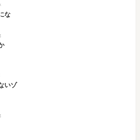
k
にな
g
か
C
ないゾ
g