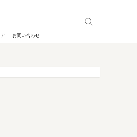
検
索
コア
お問い合わせ
切
り
替
え