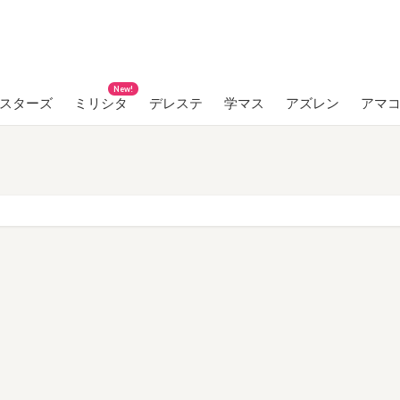
New!
ンスターズ
ミリシタ
デレステ
学マス
アズレン
アマ