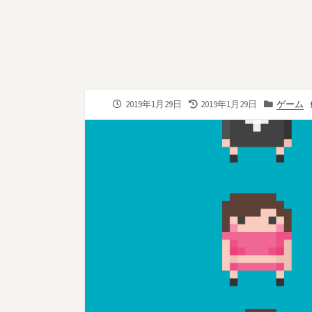
公
最
カ
2019年1月29日
2019年1月29日
ゲーム
開
終
テ
日
更
ゴ
新
リ
日
ー