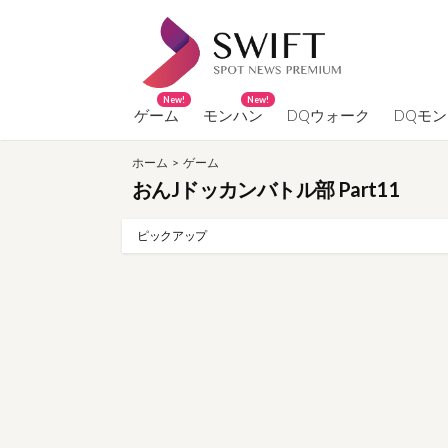
コ
ン
テ
ン
New!
New!
ツ
ゲーム
モンハン
DQウォーク
DQモ
へ
ホーム
>
ゲーム
ス
おんJドッカンバトル部 Part11
キ
ッ
ピックアップ
プ