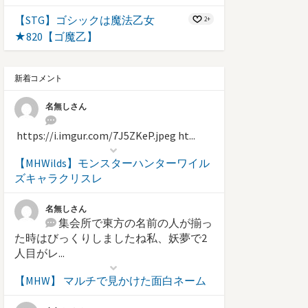
【STG】ゴシックは魔法乙女
2+
★820【ゴ魔乙】
新着コメント
名無しさん
https://i.imgur.com/7J5ZKeP.jpeg ht...
【MHWilds】モンスターハンターワイル
ズキャラクリスレ
名無しさん
集会所で東方の名前の人が揃っ
た時はびっくりしましたね私、妖夢で2
人目がレ...
【MHW】 マルチで見かけた面白ネーム