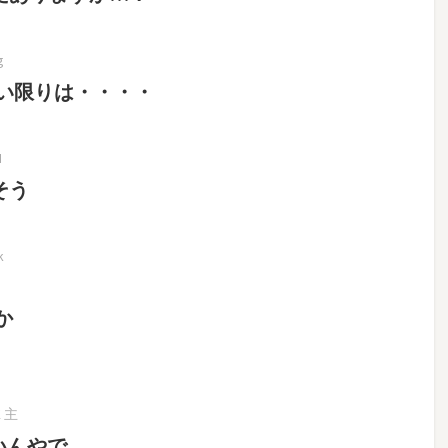
g
い限りは・・・・
H
そう
k
か
K 主
いんやで