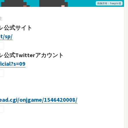
画像所有：freepik 様
t主
ル 公式サイト
t/sp/
公式Twitterアカウント
icial?s=09
read.cgi/onjgame/1546420008/