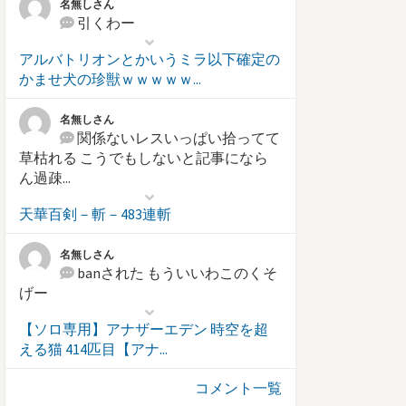
名無しさん
引くわー
アルバトリオンとかいうミラ以下確定の
かませ犬の珍獣ｗｗｗｗｗ...
名無しさん
関係ないレスいっぱい拾ってて
草枯れる こうでもしないと記事になら
ん過疎...
天華百剣－斬－483連斬
名無しさん
banされた もういいわこのくそ
げー
【ソロ専用】アナザーエデン 時空を超
える猫 414匹目【アナ...
コメント一覧