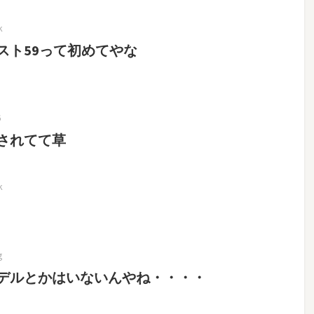
k
スト59って初めてやな
6
されてて草
k
g
デルとかはいないんやね・・・・