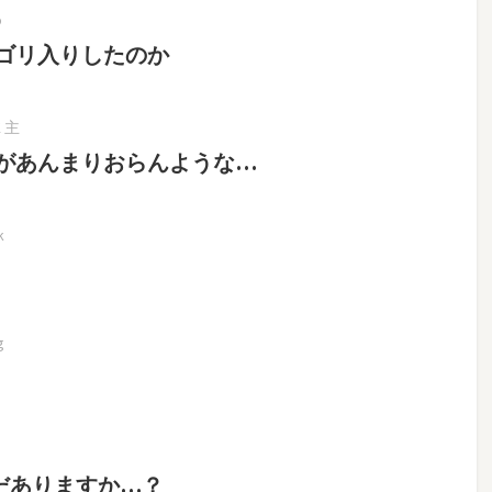
o
ゴリ入りしたのか
K 主
があんまりおらんような…
k
g
だありますか…？