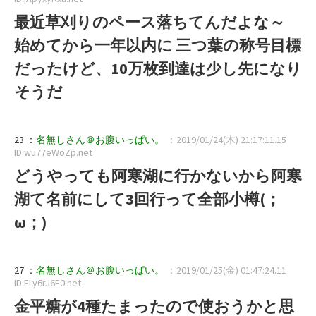
最近草刈りのペース落ちてんだよな～
始めてから一年以内に 三つ葉の称号目標
だったけど、10万枚到達は少し先になり
そうだ
23 ：
名無しさん＠お腹いっぱい。
：2019/01/24(木) 21:17:11.15
ID:wu77eWoZp.net
どうやっても阿寒湖に行かないから阿寒
湖て名前にして3回行って全部小樽(；
ω；)
27 ：
名無しさん＠お腹いっぱい。
：2019/01/25(金) 01:47:24.11
ID:ELy6rJ6E0.net
金平糖が4種たまったので使おうかと思