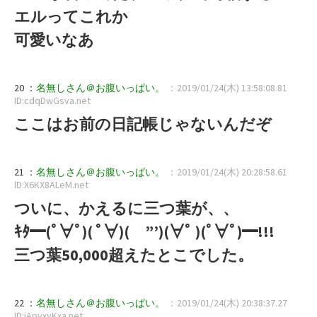
エルってこれか
可愛いなあ
20 ：
名無しさん＠お腹いっぱい。
：2019/01/24(木) 13:58:08.81
ID:cdqDwGsva.net
ここはお前の日記帳じゃないんだぞ
21 ：
名無しさん＠お腹いっぱい。
：2019/01/24(木) 20:28:58.61
ID:X6KX8ALeM.net
ついに、かえるに三つ葉が、、
ｷﾀ━(ﾟ∀ﾟ)( ﾟ∀)( ”’)(∀ﾟ )(ﾟ∀ﾟ)━!!!
三つ葉50,000超えたとこでした。
22 ：
名無しさん＠お腹いっぱい。
：2019/01/24(木) 20:38:37.27
ID:jApyxyKxa.net