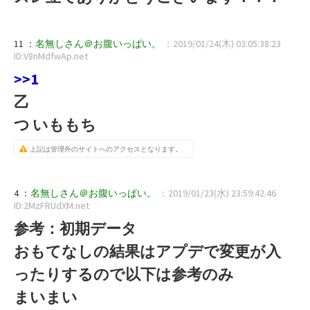
11 ：
名無しさん＠お腹いっぱい。
：2019/01/24(木) 03:05:38.23
ID:V8nMdfwAp.net
>>1
乙
つ いももち
上記は管理外のサイトへのアクセスとなります。
4 ：
名無しさん＠お腹いっぱい。
：2019/01/23(水) 23:59:42.46
ID:2MzFRUdXM.net
参考：初期データ
おもてなしの結果はアプデで変更が入
ったりするので以下は参考のみ
まいまい