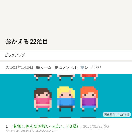
旅かえる 22泊目
ピックアップ
公
カ
2019年1月29日
ゲーム
コメント: 1
1+
イイね！
開
テ
日
ゴ
リ
ー
画像所有：freepik 様
1 ：
名無しさん＠お腹いっぱい。
(３級)
：2019/01/23(水)
23:32:41.05 ID:UKgkQOYV0.net