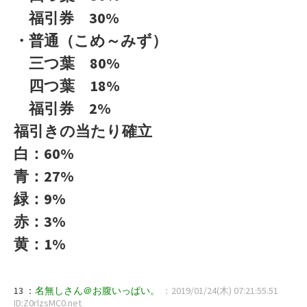
福引券 30%
・普通（こめ～みず）
三つ葉 80%
四つ葉 18%
福引券 2%
福引きの当たり確立
白：60%
青：27%
緑：9%
赤：3%
黄：1%
13 ：
名無しさん＠お腹いっぱい。
：2019/01/24(木) 07:21:55.51
ID:Z0rlzsMC0.net