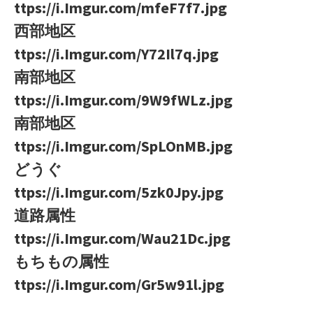
ttps://i.Imgur.com/mfeF7f7.jpg
西部地区
ttps://i.Imgur.com/Y72Il7q.jpg
南部地区
ttps://i.Imgur.com/9W9fWLz.jpg
南部地区
ttps://i.Imgur.com/SpLOnMB.jpg
どうぐ
ttps://i.Imgur.com/5zk0Jpy.jpg
道路属性
ttps://i.Imgur.com/Wau21Dc.jpg
もちもの属性
ttps://i.Imgur.com/Gr5w91l.jpg