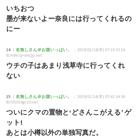
いちおつ
墨が来ないよー奈良には行ってくれるの
にー
14 ：
名無しさん＠お腹いっぱい。
：2019/01/24(木) 07:23:33.16
ID:mWcq+xmQp.net
ウチの子はあまり浅草寺に行ってくれ
ない
15 ：
名無しさん＠お腹いっぱい。
：2019/01/24(木) 07:41:34.36
ID:OlOG4grz0.net
ついにクマの置物と‘どさんこがえる’ ゲ
ット!
あとは小樽以外の単独写真だ。