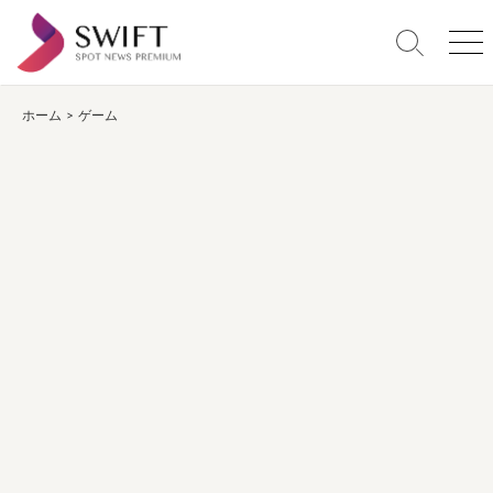
コ
ン
検
メ
テ
索
ニ
ン
切
ュ
り
ー
ホーム
>
ゲーム
ツ
替
へ
え
ス
キ
ッ
プ