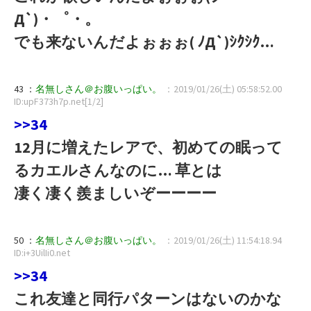
Д`)・゜・。
でも来ないんだよぉぉぉ( ﾉД`)ｼｸｼｸ…
43 ：
名無しさん＠お腹いっぱい。
：2019/01/26(土) 05:58:52.00
ID:upF373h7p.net[1/2]
>>34
12月に増えたレアで、初めての眠って
るカエルさんなのに… 草とは
凄く凄く羨ましいぞーーーー
50 ：
名無しさん＠お腹いっぱい。
：2019/01/26(土) 11:54:18.94
ID:i+3UilIi0.net
>>34
これ友達と同行パターンはないのかな