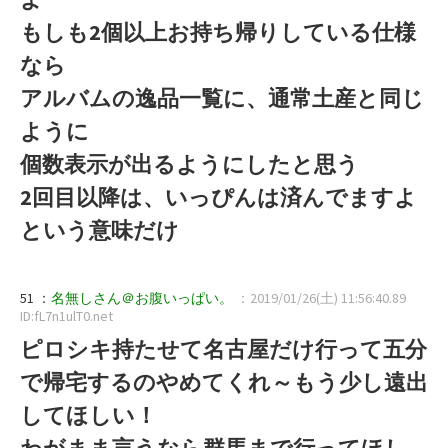
もしも2個以上お持ち帰りしている仕様
なら
アルバムの逸品一覧に、通常土産と同じ
ように
個数表示が出るようにしたと思う
2回目以降は、いっぴんは済んでますよ
という意味だけ
51 ：
名無しさん＠お腹いっぱい。
：2019/01/26(土) 11:56:40.89
ID:fL7n1ulT0.net
ピロシキ持たせて名古屋だけ行って五分
で帰宅するのやめてくれ～もう少し遠出
してほしい！
わがまま言うなら群馬まで行ってほし