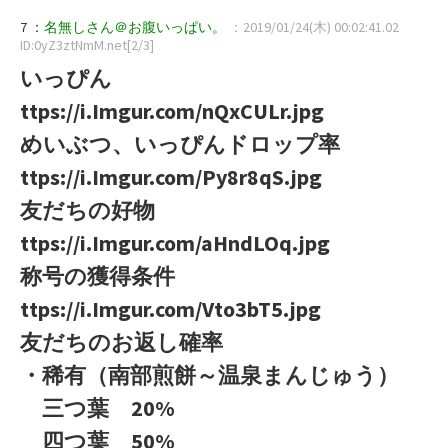
7 ：
名無しさん＠お腹いっぱい。
：2019/01/24(木) 00:02:41.02
ID:0yZ3ztNmM.net[2/3]
いっぴん
ttps://i.Imgur.com/nQxCULr.jpg
めいぶつ、いっぴんドロップ率
ttps://i.Imgur.com/Py8r8qS.jpg
友だちの好物
ttps://i.Imgur.com/aHndLOq.jpg
称号の獲得条件
ttps://i.Imgur.com/Vto3bT5.jpg
友だちのお返し確率
・稀有（南部煎餅～温泉まんじゅう）
三つ葉 20%
四つ葉 50%