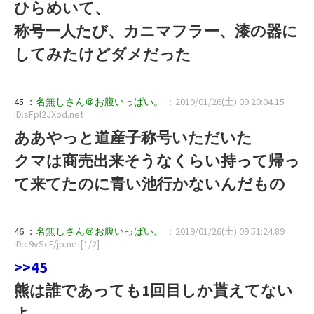
ひらめいて、
称号一人たび、カニマフラー、漆の器に
してみたけどダメだった
45 ：
名無しさん＠お腹いっぱい。
：2019/01/26(土) 09:20:04.15
ID:sFpI2JXod.net
ああやっと道産子称号いただいた
クマは商売出来そうなくらい持って帰っ
て来てたのに青い池行かないんだもの
46 ：
名無しさん＠お腹いっぱい。
：2019/01/26(土) 09:51:24.89
ID:c9vScF/jp.net[1/2]
>>45
熊は誰であっても1回目しか貰えてない
よ