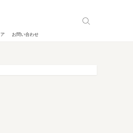
検
索
コア
お問い合わせ
切
り
替
え