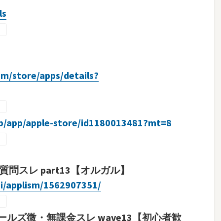
ls
om/store/apps/details?
/jp/app/apple-store/id1180013481?mt=8
問スレ part13【オルガル】
gi/applism/1562907351/
ルズ微・無課金スレ wave13【初心者歓