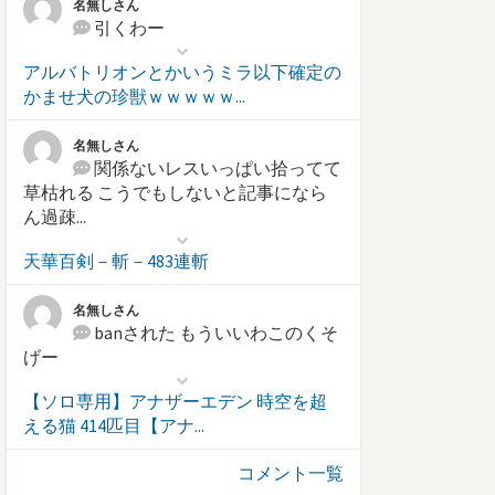
名無しさん
引くわー
アルバトリオンとかいうミラ以下確定の
かませ犬の珍獣ｗｗｗｗｗ...
名無しさん
関係ないレスいっぱい拾ってて
草枯れる こうでもしないと記事になら
ん過疎...
天華百剣－斬－483連斬
名無しさん
banされた もういいわこのくそ
げー
【ソロ専用】アナザーエデン 時空を超
える猫 414匹目【アナ...
コメント一覧