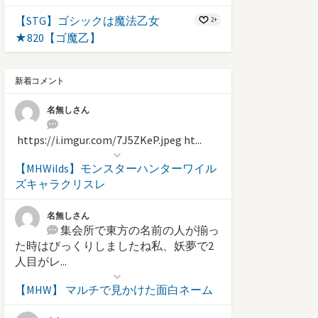
【STG】ゴシックは魔法乙女
2+
★820【ゴ魔乙】
新着コメント
名無しさん
https://i.imgur.com/7J5ZKeP.jpeg ht...
【MHWilds】モンスターハンターワイル
ズキャラクリスレ
名無しさん
集会所で東方の名前の人が揃っ
た時はびっくりしましたね私、妖夢で2
人目がレ...
【MHW】 マルチで見かけた面白ネーム