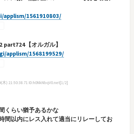
gi/applism/1561910803/
part724【オルガル】
cgi/applism/1568199529/
木) 21:50:38.71 ID:h0NkNbqV0.net[1/2]
時間くらい猶予あるかな
2時間以内にレス入れて適当にリレーしてお