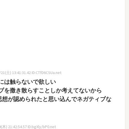
21(土) 13:41:31.42 ID:CTfD6CSUa.net
には触らないで欲しい
ブを撒き散らすことしか考えてないから
思想が認められたと思い込んでネガティブな
木) 21:42:54.57 ID:bgXly/bP0.net