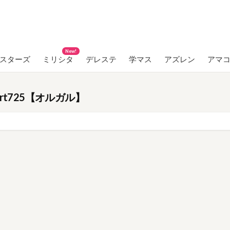
New!
ンスターズ
ミリシタ
デレステ
学マス
アズレン
アマ
rt725【オルガル】