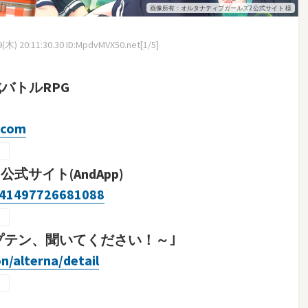
画像所有：オルタナティブガールズ2 公式サイト 様
木) 20:11:30.30 ID:MpdvMVX50.net[1/5]
バトルRPG
.com
式サイト(AndApp)
641497726681088
ャプテン、聞いてください！～｣
on/alterna/detail