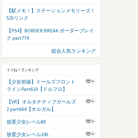
【駅メモ！】ステーションメモリーズ！
525リンク
【PS4】BORDER BREAK ボーダーブレイ
ク part774
総合人気ランキング
イイね！ランキング
【少女前線】ドールズフロント
3+
ラインPart619【ドルフロ】
【VR】オルタナティブガールズ
2+
2 part664【オルガル】
放置少女レベル80
2+
放置少女レベル245
2+