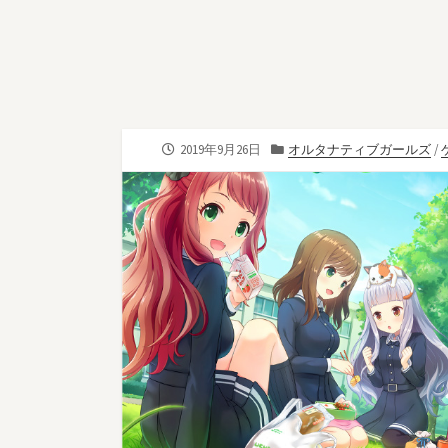
公
カ
2019年9月26日
オルタナティブガールズ
/
開
テ
日
ゴ
リ
ー