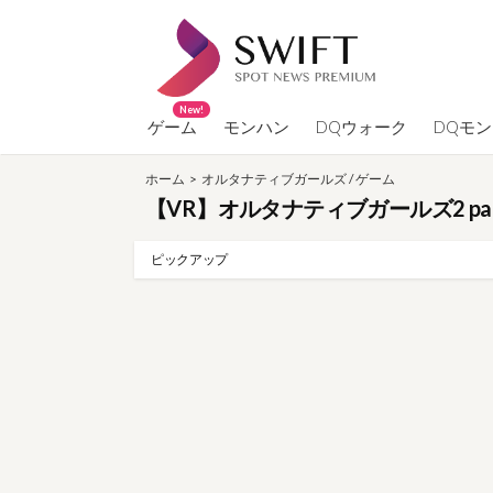
コ
ン
テ
ン
New!
ツ
ゲーム
モンハン
DQウォーク
DQモ
へ
ホーム
>
オルタナティブガールズ
/
ゲーム
ス
【VR】オルタナティブガールズ2 pa
キ
ッ
ピックアップ
プ