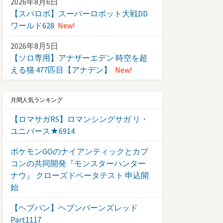
2026年8月6日
【スパロボ】スーパーロボット大戦DD
ワールド628
New!
2026年8月5日
【ソロ専用】アナザーエデン 時空を超
える猫 477匹目【アナデン】
New!
月間人気ランキング
【ロマサガRS】ロマンシングサガ リ・
ユニバース★6914
ポケモンGOのナイアンティックとカプ
コンの共同開発『モンスターハンター
ナウ』 クローズドベータテスト 申込開
始
【ヘブバン】ヘブンバーンズレッド
Part1117