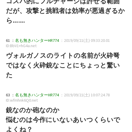
コスパ的にフルチャージは許せる範囲
だが、攻撃と挑戦者は効率が悪過ぎるか
ら……
61 ：
名も無きハンターHR774
：2019/09/21(土) 09:33:20.01
ID:BbV1+hG4a.net
ヴォルガノスのライトの名前が火砕弩
ではなく火砕銃なことにちょっと驚い
た
63 ：
名も無きハンターHR774
：2019/09/21(土) 10:07:24.78
ID:wfmhnk6Q0.net
銃なのか砲なのか
悩むのは今作にいないあいつくらいで
よくね？