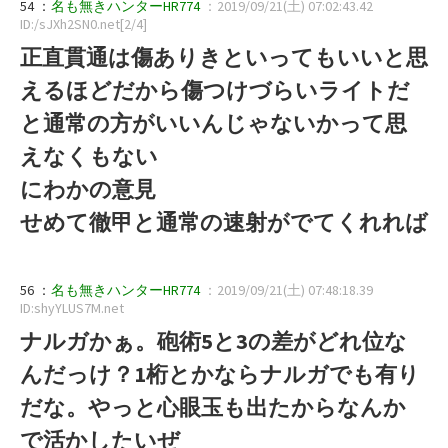
54 ：
名も無きハンターHR774
：2019/09/21(土) 07:02:43.42
ID:/sJXh2SN0.net[2/4]
正直貫通は傷ありきといってもいいと思
えるほどだから傷つけづらいライトだ
と通常の方がいいんじゃないかって思
えなくもない
にわかの意見
せめて徹甲と通常の速射がでてくれれば
56 ：
名も無きハンターHR774
：2019/09/21(土) 07:48:18.39
ID:shyYLUS7M.net
ナルガかぁ。砲術5と3の差がどれ位な
んだっけ？1桁とかならナルガでも有り
だな。やっと心眼玉も出たからなんか
で活かしたいぜ