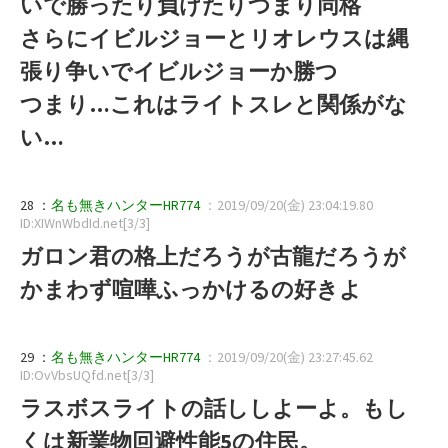
いで勝ったり負けたりつまり同格
さらにイビルジョーとリオレウスは縄
張り争いでイビルジョーか勝つ
つまり…これはライトスレと関係がな
い…
28 ：
名も無きハンターHR774
：2019/09/20(金) 23:04:19.80
ID:XIWnWbdId.net[3/3]
ガロン君の格上だろうが古龍だろうが
かまわず喧嘩ふっかけるの好きよ
29 ：
名も無きハンターHR774
：2019/09/20(金) 23:27:45.62
ID:OvVbsUQfd.net[3/3]
ラスボスライトの話ししよーよ。もし
くは新業物回避性能5の住民。