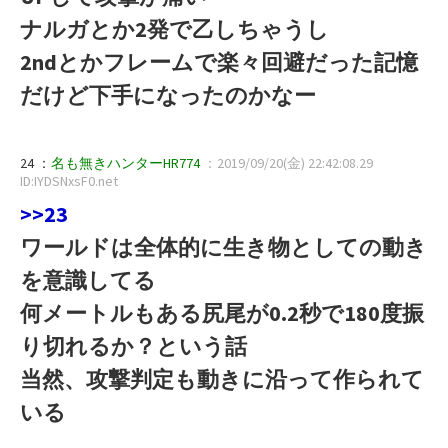
ナルガとか2発で乙しちゃうし
2ndとかフレームで楽々回避だった記憶
だけど下手になったのかなー
24 ：
名も無きハンターHR774
：2019/09/20(金) 22:42:08.29
ID:IYDSNxsF0.net
>>23
ワールドは全体的に生き物としての動き
を意識してる
何メートルもある尻尾が0.2秒で180度振
り切れるか？という話
当然、攻撃判定も動きに沿って作られて
いる