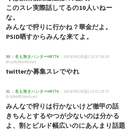
このスレ実際話してるの10人いねー
な。
みんなで狩りに行かね？華金だよ。
PSID晒すからみんな来てよ。
30 ：
名も無きハンターHR774
：2019/09/20(金) 23:37:36.30
ID:zy8LMevh0.net
twitterか募集スレでやれ
31 ：
名も無きハンターHR774
：2019/09/20(金) 23:51:20.72
ID:93MdDSXn0.net
みんなで狩りは行かないけど徹甲の話
きちんとするやつが少ないのは分かる
よ、割とビルド幅広いのにあんまり話題