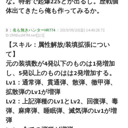
な。特射で起爆225とか出るし。歴戦個
体出てきたら俺も作ってみるか。
3 ：
名も無きハンターHR774
：2019/09/20(金) 14:46:28.72
ID:ZMtEuzM7M.net[2/2]
【スキル：属性解放/装填拡張につい
て】
元の装填数が4発以下のものは1発増加
し、5発以上のものはは2発増加する。
Lv1：通常弾、貫通弾、散弾、徹甲弾、
拡散弾のLv1が増弾
Lv2：上記弾種のLv1とLv2、回復弾、毒
弾、麻痺弾、睡眠弾、滅気弾のLv1が増
弾