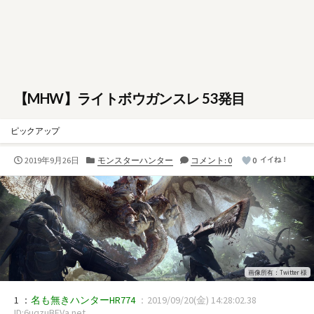
【MHW】ライトボウガンスレ 53発目
ピックアップ
公
カ
2019年9月26日
モンスターハンター
コメント: 0
0
イイね！
開
テ
日
ゴ
リ
ー
画像所有：Twitter 様
1 ：
名も無きハンターHR774
：2019/09/20(金) 14:28:02.38
ID:6uqzuBFVa.net