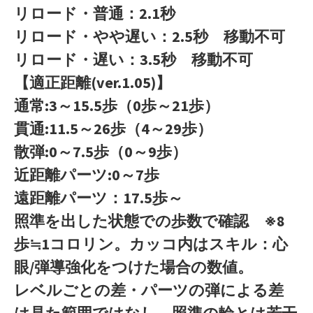
リロード・普通：2.1秒
リロード・やや遅い：2.5秒 移動不可
リロード・遅い：3.5秒 移動不可
【適正距離(ver.1.05)】
通常:3～15.5歩（0歩～21歩）
貫通:11.5～26歩（4～29歩）
散弾:0～7.5歩（0～9歩）
近距離パーツ:0～7歩
遠距離パーツ：17.5歩～
照準を出した状態での歩数で確認 ※8
歩≒1コロリン。カッコ内はスキル：心
眼/弾導強化をつけた場合の数値。
レベルごとの差・パーツの弾による差
は見た範囲ではなし。照準の輪とは若干