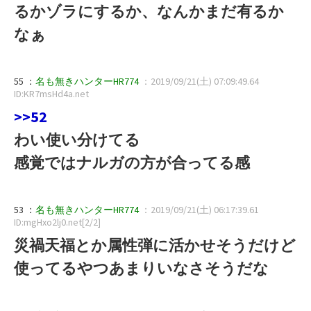
るかゾラにするか、なんかまだ有るか
なぁ
55 ：
名も無きハンターHR774
：2019/09/21(土) 07:09:49.64
ID:KR7msHd4a.net
>>52
わい使い分けてる
感覚ではナルガの方が合ってる感
53 ：
名も無きハンターHR774
：2019/09/21(土) 06:17:39.61
ID:mgHxo2lj0.net[2/2]
災禍天福とか属性弾に活かせそうだけど
使ってるやつあまりいなさそうだな