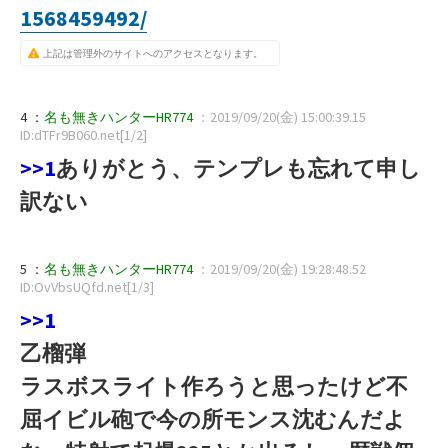
1568459492/
上記は管理外のサイトへのアクセスとなります。
4 ：
名も無きハンターHR774
：2019/09/20(金) 15:00:39.15
ID:dTFr9B060.net[1/2]
>>1
ありがとう、テンプレも忘れて申し
訳ない
5 ：
名も無きハンターHR774
：2019/09/20(金) 19:28:48.52
ID:OvVbsUQfd.net[1/3]
>>1
乙榴弾
ラスボスライト作ろうと思ったけど不
屈イビル砲で今の所モンス沈むんだよ