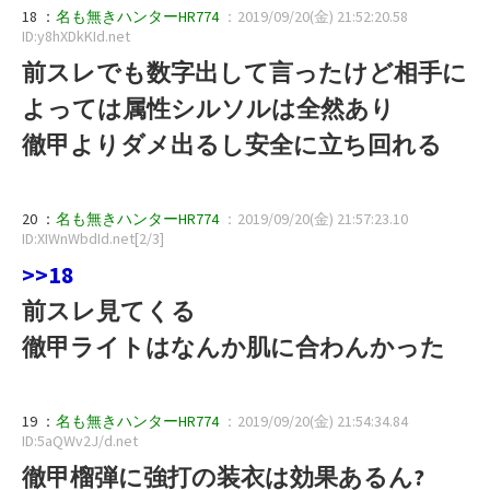
18 ：
名も無きハンターHR774
：2019/09/20(金) 21:52:20.58
ID:y8hXDkKId.net
前スレでも数字出して言ったけど相手に
よっては属性シルソルは全然あり
徹甲よりダメ出るし安全に立ち回れる
20 ：
名も無きハンターHR774
：2019/09/20(金) 21:57:23.10
ID:XIWnWbdId.net[2/3]
>>18
前スレ見てくる
徹甲ライトはなんか肌に合わんかった
19 ：
名も無きハンターHR774
：2019/09/20(金) 21:54:34.84
ID:5aQWv2J/d.net
徹甲榴弾に強打の装衣は効果あるん?