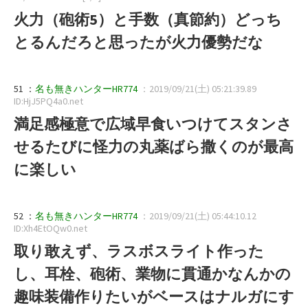
火力（砲術5）と手数（真節約）どっち
とるんだろと思ったが火力優勢だな
51 ：
名も無きハンターHR774
：2019/09/21(土) 05:21:39.89
ID:HjJ5PQ4a0.net
満足感極意で広域早食いつけてスタンさ
せるたびに怪力の丸薬ばら撒くのが最高
に楽しい
52 ：
名も無きハンターHR774
：2019/09/21(土) 05:44:10.12
ID:Xh4EtOQw0.net
取り敢えず、ラスボスライト作った
し、耳栓、砲術、業物に貫通かなんかの
趣味装備作りたいがベースはナルガにす