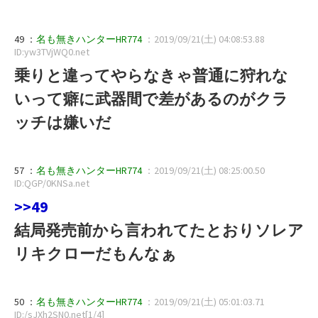
49 ：
名も無きハンターHR774
：2019/09/21(土) 04:08:53.88
ID:yw3TVjWQ0.net
乗りと違ってやらなきゃ普通に狩れな
いって癖に武器間で差があるのがクラ
ッチは嫌いだ
57 ：
名も無きハンターHR774
：2019/09/21(土) 08:25:00.50
ID:QGP/0KNSa.net
>>49
結局発売前から言われてたとおりソレア
リキクローだもんなぁ
50 ：
名も無きハンターHR774
：2019/09/21(土) 05:01:03.71
ID:/sJXh2SN0.net[1/4]