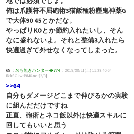
地では必須でしょ。
俺は爪護符不屈砲術3猫飯種粉塵鬼神薬G
で大体90 45とかだな。
やっぱりKOとか節約入れたいし、そん
なに盛れないよ。それと整備3入れたら
快適過ぎて外せなくなってしまった。
65 ：
名も無きハンターHR774
：2019/09/21(土) 11:28:40.64
ID:kSOJwd9M0.net[2/3]
>>64
自分もダメージどこまで伸びるかの実験
に組んだだけですね
正直、砲術とネコ飯以外は快適スキルに
回してもいいと思う