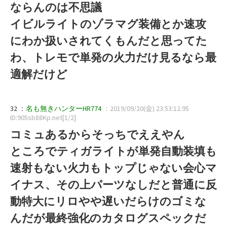
ならんのは不思議
イビルライトのゾラマグ装備とか速攻
にわか扱いされてくもんだと思ってた
わ、トレモで単発の火力だけ見るなら最
適解だけど
32 ：
名も無きハンターHR774
：2019/09/20(金) 23:53:12.95
ID:905sb88Kp.net[1/2]
コミュあるからそっちでええやん
ところでティガライトが単発自動装填も
速射もない火力もトップじゃない会心マ
イナス、その上パーツなしだと普通に反
動特大にリロやや遅いだらけのゴミな
んだが最終強化のカタログスペックだ