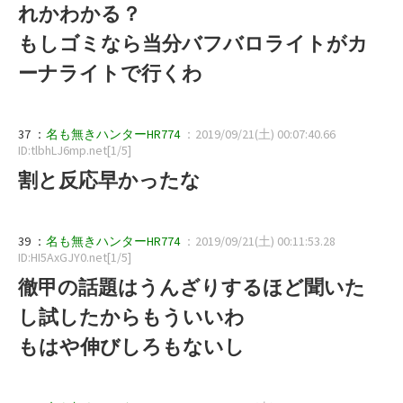
れかわかる？
もしゴミなら当分バフバロライトがカ
ーナライトで行くわ
37 ：
名も無きハンターHR774
：2019/09/21(土) 00:07:40.66
ID:tlbhLJ6mp.net[1/5]
割と反応早かったな
39 ：
名も無きハンターHR774
：2019/09/21(土) 00:11:53.28
ID:HI5AxGJY0.net[1/5]
徹甲の話題はうんざりするほど聞いた
し試したからもういいわ
もはや伸びしろもないし