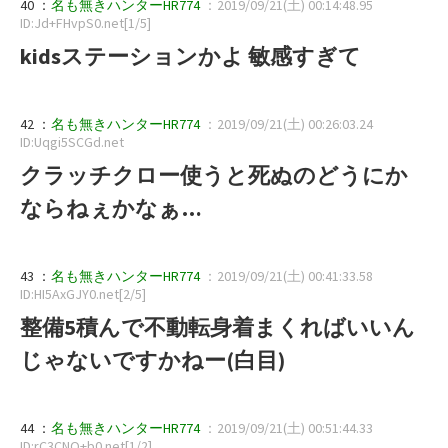
40 ：
名も無きハンターHR774
：2019/09/21(土) 00:14:48.95
ID:Jd+FHvpS0.net[1/5]
kidsステーションかよ 敏感すぎて
42 ：
名も無きハンターHR774
：2019/09/21(土) 00:26:03.24
ID:Uqgi5SCGd.net
クラッチクロー使うと死ぬのどうにか
ならねぇかなぁ…
43 ：
名も無きハンターHR774
：2019/09/21(土) 00:41:33.58
ID:HI5AxGJY0.net[2/5]
整備5積んで不動転身着まくればいいん
じゃないですかねー(白目)
44 ：
名も無きハンターHR774
：2019/09/21(土) 00:51:44.33
ID:rC3CNO+b0.net[1/2]