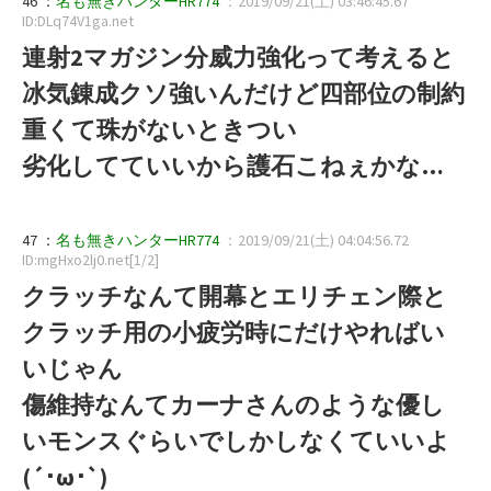
46 ：
名も無きハンターHR774
：2019/09/21(土) 03:46:45.67
ID:DLq74V1ga.net
連射2マガジン分威力強化って考えると
冰気錬成クソ強いんだけど四部位の制約
重くて珠がないときつい
劣化してていいから護石こねぇかな…
47 ：
名も無きハンターHR774
：2019/09/21(土) 04:04:56.72
ID:mgHxo2lj0.net[1/2]
クラッチなんて開幕とエリチェン際と
クラッチ用の小疲労時にだけやればい
いじゃん
傷維持なんてカーナさんのような優し
いモンスぐらいでしかしなくていいよ
(´･ω･`)