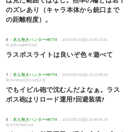
のズレあり（キャラ本体から銃口まで
の距離程度）。
6 ：
名も無きハンターHR774
：2019/09/20(金) 19:43:33.61
ID:qGkvxqMP0.net
ラスボスライトは良いぞ色々遊べて
7 ：
名も無きハンターHR774
：2019/09/20(金) 20:33:05.56
ID:OvVbsUQfd.net[2/3]
でもイビル砲で沈むんだよなぁ。ラス
ボス砲はリロード運用?回避装填?
8 ：
名も無きハンターHR774
：2019/09/20(金) 20:46:45.76
ID:tCt3e3xi0.net