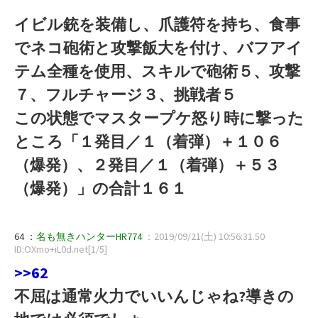
イビル銃を装備し、爪護符を持ち、食事
でネコ砲術と攻撃飯大を付け、バフアイ
テム全種を使用、スキルで砲術５、攻撃
７、フルチャージ３、挑戦者５
この状態でマスタープケ怒り時に撃った
ところ「１発目／１（着弾）＋１０６
（爆発）、２発目／１（着弾）＋５３
（爆発）」の合計１６１
64 ：
名も無きハンターHR774
：2019/09/21(土) 10:56:31.50
ID:OXmo+iL0d.net[1/5]
>>62
不屈は通常火力でいいんじゃね?導きの