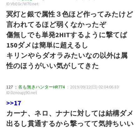
ID:VbEGr/W70.net
冥灯と銀で属性３色ほど作ってみたけど
言われてるほど弱くなかったぞ
傷無しでも単発2HITするように撃てば
150ダメは簡単に超えるし
キリンやらダオラみたいなの以外は属
性のほうがいい気がしてきた
127 ：
名も無きハンターHR774
：2019/09/22(日) 02:04:06.83
ID:0znoupj90.net
>>17
カーナ、ネロ、ナナに対しては結構ダメ
出るし貫通するから撃ってて気持ちいい