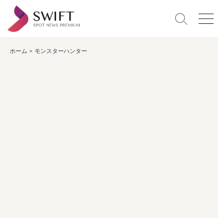
コ
ン
検
メ
テ
索
ニ
ン
切
ュ
り
ー
ホーム
>
モンスターハンター
ツ
替
へ
え
ス
キ
ッ
プ