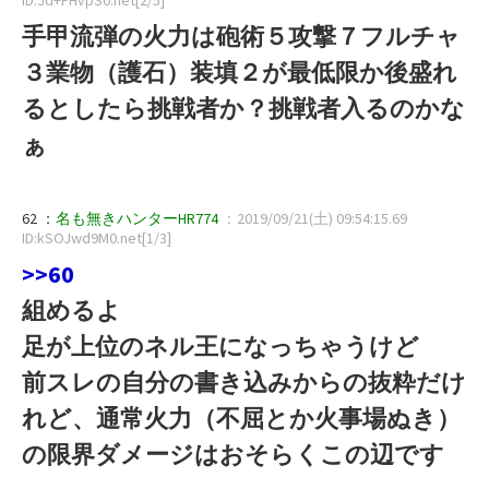
手甲流弾の火力は砲術５攻撃７フルチャ
３業物（護石）装填２が最低限か後盛れ
るとしたら挑戦者か？挑戦者入るのかな
ぁ
62 ：
名も無きハンターHR774
：2019/09/21(土) 09:54:15.69
ID:kSOJwd9M0.net[1/3]
>>60
組めるよ
足が上位のネル王になっちゃうけど
前スレの自分の書き込みからの抜粋だけ
れど、通常火力（不屈とか火事場ぬき）
の限界ダメージはおそらくこの辺です