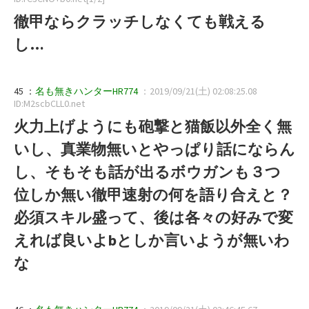
徹甲ならクラッチしなくても戦える
し…
45 ：
名も無きハンターHR774
：2019/09/21(土) 02:08:25.08
ID:M2scbCLL0.net
火力上げようにも砲撃と猫飯以外全く無
いし、真業物無いとやっぱり話にならん
し、そもそも話が出るボウガンも３つ
位しか無い徹甲速射の何を語り合えと？
必須スキル盛って、後は各々の好みで変
えれば良いよbとしか言いようが無いわ
な