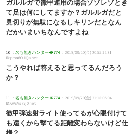
ガルルガで徹甲運用の場合ゾゾレゾとき
て足は何にしてますか？ガルルガだと
見切りが無駄になるしキリンだとなん
だかいまいちなんですよね
10 ：
名も無きハンターHR774
：2019/09/20(金) 20:55:12.81
ID:pmn6OJiQa.net
こうやれば答えると思ってるんだろう
か？
11 ：
名も無きハンターHR774
：2019/09/20(金) 21:18:06.04
ID:GVsVs7Sj0.net
徹甲弾速射ライト使ってるが心眼付けて
も遠くから撃てる距離変わらないけど仕
様？