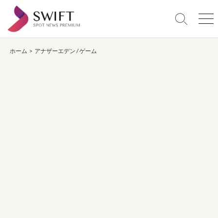
コ
ン
検
メ
テ
索
ニ
ン
切
ュ
り
ー
ホーム
>
アナザーエデン
/
ゲーム
ツ
替
へ
え
ス
キ
ッ
プ