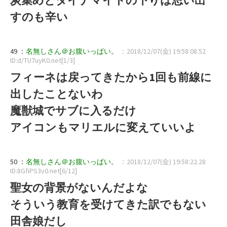
すのも辛い
49 ：
名無しさん＠お腹いっぱい。
：2018/12/07(金) 19:58:08.52
ID:d/TU7uyK0.net[1/3]
フィーネは戻ってきたから1回も前線に
出したことないわ
魔獣城でサブに入るだけ
アイコンもマリエルに変えていいよ
50 ：
名無しさん＠お腹いっぱい。
：2018/12/07(金) 19:58:22.28
ID:8GfiPS3v0.net[6/12]
聖女の背景がないんだよな
そういう教育を受けてきた訳でもない
田舎娘だし