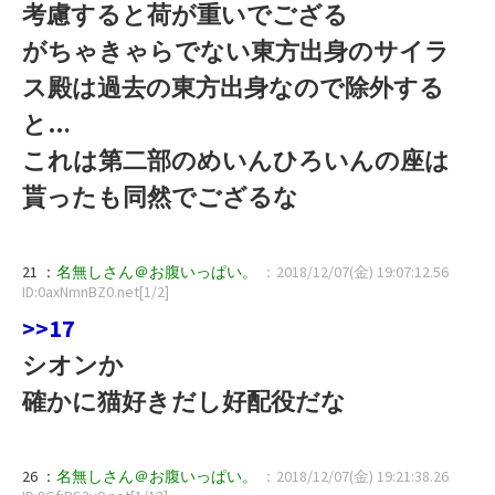
考慮すると荷が重いでござる
がちゃきゃらでない東方出身のサイラ
ス殿は過去の東方出身なので除外する
と…
これは第二部のめいんひろいんの座は
貰ったも同然でござるな
21 ：
名無しさん＠お腹いっぱい。
：2018/12/07(金) 19:07:12.56
ID:0axNmnBZ0.net[1/2]
>>17
シオンか
確かに猫好きだし好配役だな
26 ：
名無しさん＠お腹いっぱい。
：2018/12/07(金) 19:21:38.26