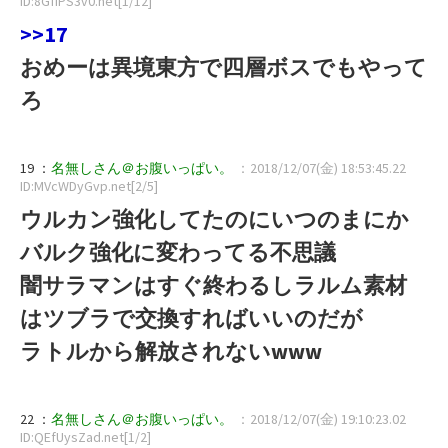
ID:8GfiPS3v0.net[1/12]
>>17
おめーは異境東方で四層ボスでもやって
ろ
19 ：
名無しさん＠お腹いっぱい。
：2018/12/07(金) 18:53:45.22
ID:MVcWDyGvp.net[2/5]
ウルカン強化してたのにいつのまにか
バルク強化に変わってる不思議
闇サラマンはすぐ終わるしラルム素材
はツブラで交換すればいいのだが
ラトルから解放されないwww
22 ：
名無しさん＠お腹いっぱい。
：2018/12/07(金) 19:10:23.02
ID:QEfUysZad.net[1/2]