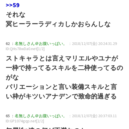
>>59
それな
冥ヒーラーラディカしかおらんしな
62 ：
名無しさん＠お腹いっぱい。
：2018/12/07(金) 20:24:31.29
ID:QHs78wDa0.net[1/2]
ストキャラとは言えマリエルやユナが
一枠で持ってるスキルを二枠使ってるの
がな
バリエーションと言い装備スキルと言
い枠がキツいアナデンで致命的過ぎる
65 ：
名無しさん＠お腹いっぱい。
：2018/12/07(金) 20:37:03.11
ID:GP1074gqp.net[2/2]