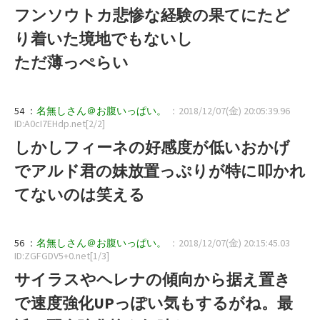
フンソウトカ悲惨な経験の果てにたど
り着いた境地でもないし
ただ薄っぺらい
54 ：
名無しさん＠お腹いっぱい。
：2018/12/07(金) 20:05:39.96
ID:A0cI7EHdp.net[2/2]
しかしフィーネの好感度が低いおかげ
でアルド君の妹放置っぷりが特に叩かれ
てないのは笑える
56 ：
名無しさん＠お腹いっぱい。
：2018/12/07(金) 20:15:45.03
ID:ZGFGDV5+0.net[1/3]
サイラスやヘレナの傾向から据え置き
で速度強化UPっぽい気もするがね。最