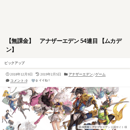
【無課金】 アナザーエデン 54連目 【ムカデ
ン】
ピックアップ
公
最
カ
2018年12月9日
2019年2月5日
アナザーエデン
/
ゲーム
開
終
テ
コメント: 0
0
イイね！
日
更
ゴ
新
リ
日
ー
画像所有：アナザーエデン 公式サイト 様