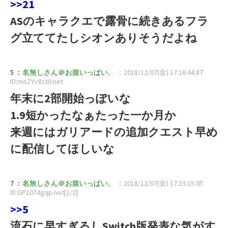
>>21
ASのキャラクエで露骨に続きあるフラ
グ立ててたしシオンありそうだよね
5 ：
名無しさん＠お腹いっぱい。
：2018/12/07(金) 17:16:44.87
ID:moZYv8st0.net
年末に2部開始っぽいな
1.9短かったなぁたった一か月か
来週にはガリアードの追加クエスト早め
に配信してほしいな
7 ：
名無しさん＠お腹いっぱい。
：2018/12/07(金) 17:23:15.05
ID:GP1074gqp.net[1/2]
>>5
流石に早すぎるしSwitch版発表な気がす