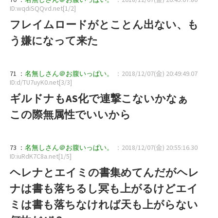
ID:wqdiSQQvd.net[1/2]
フレイムロードがとことん出ない、も
う嫌になって来た
71 ：
名無しさん＠お腹いっぱい。
：2018/12/07(金) 20:49:49.07
ID:d/TU7uyK0.net[3/3]
ギルドナもAS化で連撃こないかなぁ
この際無属性でいいから
73 ：
名無しさん＠お腹いっぱい。
：2018/12/07(金) 20:55:16.30
ID:iuRdK7C8a.net[1/5]
ヘレナとエイミの書集めてんだがヘレ
ナは書も落ちるし冥も上がるけどエイ
ミは書も落ちなければ天も上がらない