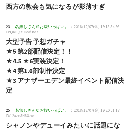
西方の教会も気になるが影薄すぎ
23 ：
名無しさん＠お腹いっぱい。
：2018/12/07(金) 19:13:54.93
ID:QRuQzU6sd.net
大型予告 予想ガチャ
★5 第2部配信決定！！
★4.5 ★6実装決定！
★4 第1.6部制作決定
★3 アナザーエデン最終イベント配信決
定
25 ：
名無しさん＠お腹いっぱい。
：2018/12/07(金) 19:20:51.17
ID:12xze5N80.net
シャノンやデューイみたいに話題にな