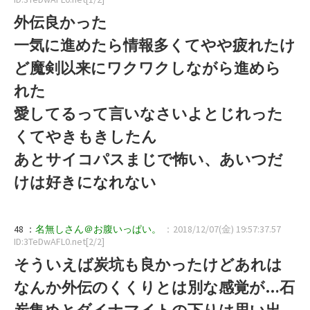
外伝良かった
一気に進めたら情報多くてやや疲れたけ
ど魔剣以来にワクワクしながら進めら
れた
愛してるって言いなさいよとじれった
くてやきもきしたん
あとサイコパスまじで怖い、あいつだ
けは好きになれない
48 ：
名無しさん＠お腹いっぱい。
：2018/12/07(金) 19:57:37.57
ID:3TeDwAFL0.net[2/2]
そういえば炭坑も良かったけどあれは
なんか外伝のくくりとは別な感覚が…石
炭集めとダイナマイトの下りは思い出