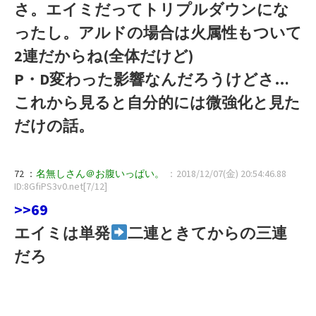
さ。エイミだってトリプルダウンにな
ったし。アルドの場合は火属性もついて
2連だからね(全体だけど)
P・D変わった影響なんだろうけどさ…
これから見ると自分的には微強化と見た
だけの話。
72 ：
名無しさん＠お腹いっぱい。
：2018/12/07(金) 20:54:46.88
ID:8GfiPS3v0.net[7/12]
>>69
エイミは単発
二連ときてからの三連
だろ