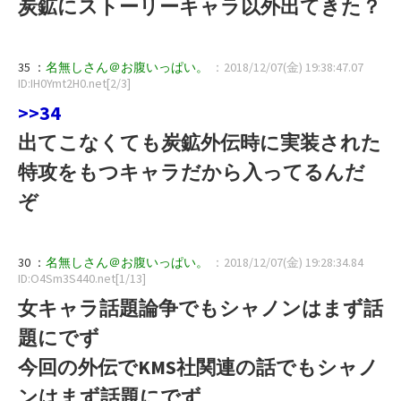
炭鉱にストーリーキャラ以外出てきた？
35 ：
名無しさん＠お腹いっぱい。
：2018/12/07(金) 19:38:47.07
ID:IH0Ymt2H0.net[2/3]
>>34
出てこなくても炭鉱外伝時に実装された
特攻をもつキャラだから入ってるんだ
ぞ
30 ：
名無しさん＠お腹いっぱい。
：2018/12/07(金) 19:28:34.84
ID:O4Sm3S440.net[1/13]
女キャラ話題論争でもシャノンはまず話
題にでず
今回の外伝でKMS社関連の話でもシャノ
ンはまず話題にでず