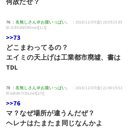
何故だぜ？
76 ：
名無しさん＠お腹いっぱい。
：2018/12/07(金) 20:59:15.85
ID:2CEh2WCN0.net[1/2]
>>73
どこまわってるの？
エイミの天上げは工業都市廃墟、書は
TDL
78 ：
名無しさん＠お腹いっぱい。
：2018/12/07(金) 21:00:19.52
ID:iuRdK7C8a.net[2/5]
>>76
マ？なぜ場所が違うんだぜ？
ヘレナはたまたま同じなんかよ