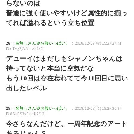
らないのは
普通に強く使いやすいけど属性的に揃っ
てれば溢れるという立ち位置
28 ：
名無しさん＠お腹いっぱい。
：2018/12/07(金) 19:27:24.41
ID:eT+g2/AlM.net[1/2]
デューイはまだしもシャノンちゃんは
持ってないと本当に空気だな
もう10回は存在忘れてて今11回目に思い
出したレベル
29 ：
名無しさん＠お腹いっぱい。
：2018/12/07(金) 19:27:30.34
ID:8GfiPS3v0.net[2/12]
今さらなんだけど、一周年記念のアート
あるじゃん？