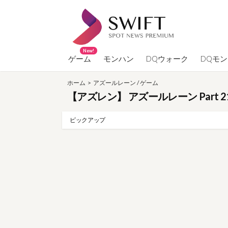
コ
ン
テ
ン
New!
ツ
ゲーム
モンハン
DQウォーク
DQモ
へ
ホーム
>
アズールレーン
/
ゲーム
ス
【アズレン】 アズールレーン Part 2
キ
ッ
ピックアップ
プ