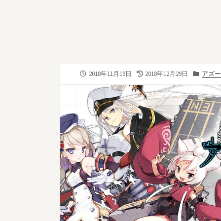
公
最
カ
2018年11月19日
2018年12月29日
アズー
開
終
テ
日
更
ゴ
新
リ
日
ー