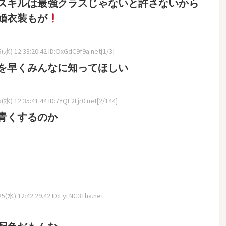
スキルは最強クラスじゃないと許さないから
婚衣装もが
水) 12:33:20.42 ID:OxGdC9f9a.net[1/3]
を早くみんなに知ってほしい
水) 12:35:41.44 ID:7YQF2Ljr0.net[2/144]
青くするのか
5(水) 12:42:29.42 ID:FyLNG3Tha.net