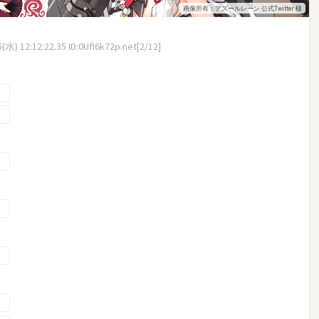
画像所有：アズールレーン 公式Twitter 様
水) 12:12:22.35 ID:0UfI6k72p.net[2/12]