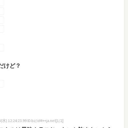
だけど？
）
水) 12:24:23.99 ID:bz/oM++ja.net[1/2]