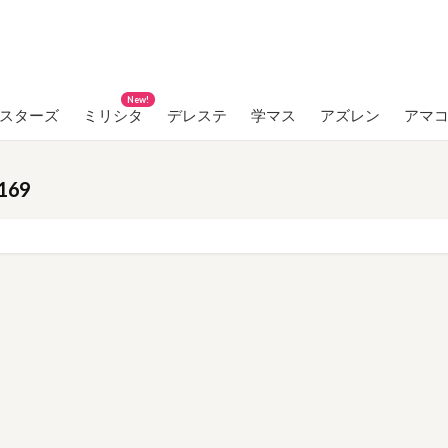
New!
ンスターズ
ミリシタ
デレステ
学マス
アズレン
アマ
169