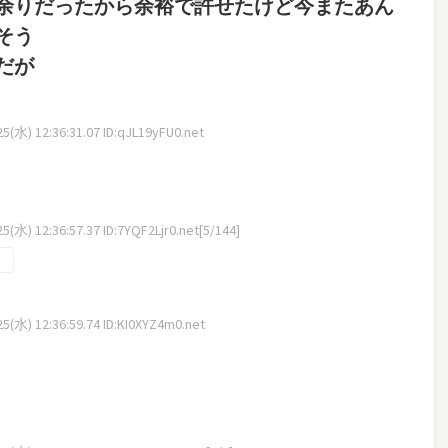
余りだったから余裕で許せたけど今またあん
そう
だが
5(水) 12:36:31.07 ID:qJL19yFU0.net
(水) 12:36:57.37 ID:7YQF2Ljr0.net[5/144]
5(水) 12:36:59.74 ID:KI0XYZ4m0.net