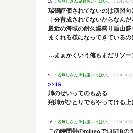
15 ：
名無しさん＠お腹いっぱい。
：2018/07/25
瑞鶴評価されてないのは演習向
十分育成されてないからなんだ
最近の海域の耐久爆盛り盾山盛
まくれる様になってきているの
…まぁかくいう俺もまだリソー
51 ：
名無しさん＠お腹いっぱい。
：2018/07/25
>>15
姉のせいってのもある
翔姉がひとりでもやってける上
16 ：
名無しさん＠お腹いっぱい。
：2018/07/2
この時間帯のmineoで135T