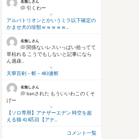
名無しさん
引くわー
アルバトリオンとかいうミラ以下確定の
かませ犬の珍獣ｗｗｗｗｗ...
名無しさん
関係ないレスいっぱい拾ってて
草枯れる こうでもしないと記事になら
ん過疎...
天華百剣－斬－483連斬
名無しさん
banされた もういいわこのくそ
げー
【ソロ専用】アナザーエデン 時空を超
える猫 414匹目【アナ...
コメント一覧