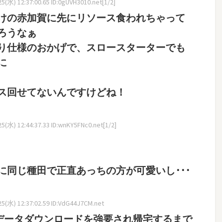
(水) 12:37:00.65 ID:0gUVH3010.net[1/2]
けの赤加賀に先にリソース食われちゃって
ろうなぁ
り仕様のおかげで、スロースターターでも
に
ス回せてないんですけどね！
(水) 12:44:37.33 ID:wnKY5FNc0.net[1/2]
に同じ種田で正直あっちの方が可愛いし･･･
5(水) 12:37:02.59 ID:VdG44J7CM.net
Bのデータダウンロードを強要され帰宅するまで