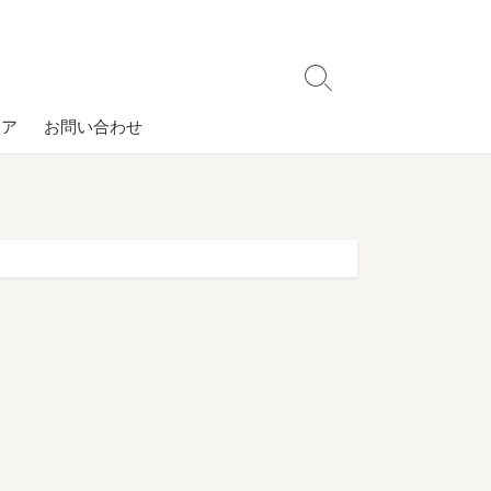
検
索
コア
お問い合わせ
切
り
替
え