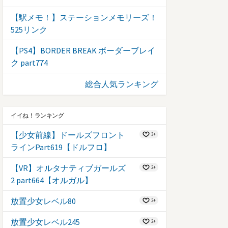
【駅メモ！】ステーションメモリーズ！
525リンク
【PS4】BORDER BREAK ボーダーブレイ
ク part774
総合人気ランキング
イイね！ランキング
【少女前線】ドールズフロント
3+
ラインPart619【ドルフロ】
【VR】オルタナティブガールズ
2+
2 part664【オルガル】
放置少女レベル80
2+
放置少女レベル245
2+