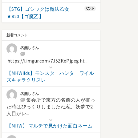
【STG】ゴシックは魔法乙女
2+
★820【ゴ魔乙】
新着コメント
名無しさん
https://i.imgur.com/7J5ZKeP.jpeg ht...
【MHWilds】モンスターハンターワイル
ズキャラクリスレ
名無しさん
集会所で東方の名前の人が揃っ
た時はびっくりしましたね私、妖夢で2
人目がレ...
【MHW】 マルチで見かけた面白ネーム