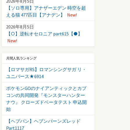
2026年8月5日
【ソロ専用】アナザーエデン 時空を超
える猫 477匹目【アナデン】
New!
2026年8月5日
【○】逆転オセロニア part615【●】
New!
月間人気ランキング
【ロマサガRS】ロマンシングサガ リ・
ユニバース★6914
ポケモンGOのナイアンティックとカプ
コンの共同開発『モンスターハンター
ナウ』 クローズドベータテスト 申込開
始
【ヘブバン】ヘブンバーンズレッド
Part1117