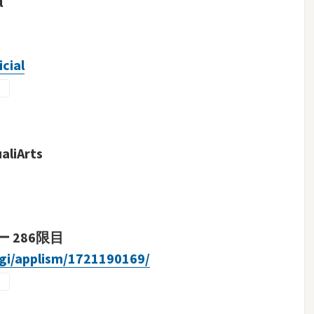
l
cial
iArts
 286限目
cgi/applism/1721190169/