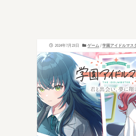
公
カ
2024年7月23日
ゲーム
/
学園アイドルマス
開
テ
日
ゴ
リ
ー