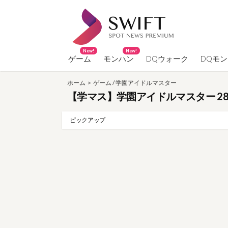
コ
ン
テ
ン
New!
New!
ツ
ゲーム
モンハン
DQウォーク
DQモ
へ
ホーム
>
ゲーム
/
学園アイドルマスター
ス
【学マス】学園アイドルマスター 28
キ
ッ
ピックアップ
プ