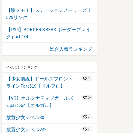
【駅メモ！】ステーションメモリーズ！
525リンク
【PS4】BORDER BREAK ボーダーブレイ
ク part774
総合人気ランキング
イイね！ランキング
【少女前線】ドールズフロント
3+
ラインPart619【ドルフロ】
【VR】オルタナティブガールズ
2+
2 part664【オルガル】
放置少女レベル80
2+
放置少女レベル245
2+