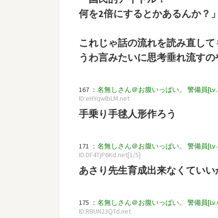
何を2倍にするとかあるんか？
これじゃ話の流れを読み直して
うわ言みたいに思考垂れ流すの
167 ：
名無しさん＠お腹いっぱい。 警備員[Lv.11][新芽
ID:eHYqwlbLM.net
手乗り手毬人形作ろう
171 ：
名無しさん＠お腹いっぱい。 警備員[Lv.44] (ｽ
ID:DF4TjP6Kd.net[1/5]
あさり先生育成出来なくていい
175 ：
名無しさん＠お腹いっぱい。 警備員[Lv.6][新芽]
ID:RBUN23QTd.net