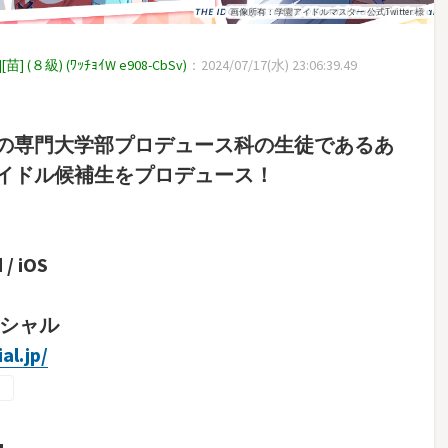
画像所有：学園アイドルマスター 公式Twitter 様
８級) (ﾜｯﾁｮｲW e908-CbSv)
：2024/07/17(水) 23:06:39.49
の専門大学部プロデュース科の生徒であるあ
イドル候補生をプロデュース！
 iOS
ィシャル
al.jp/