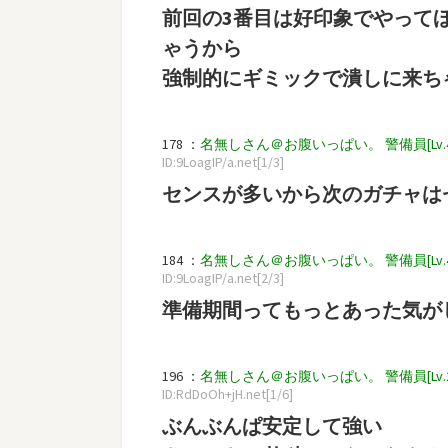
前回の3番目は好印象でやって
ゃうから
強制的にギミックで潰しに来ち
178 ：
名無しさん＠お腹いっぱい。 警備員[Lv.4][新芽]
ID:9LoagIP/a.net[1/3]
センスが多いから次のガチャは
184 ：
名無しさん＠お腹いっぱい。 警備員[Lv.4][新芽]
ID:9LoagIP/a.net[2/3]
準備期間ってもっとあった気が
196 ：
名無しさん＠お腹いっぱい。 警備員[Lv.2][新芽]
ID:RdDoOh+jH.net[1/6]
ぶんぶんぱ安定して強い