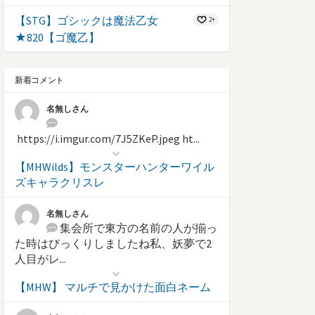
【STG】ゴシックは魔法乙女
2+
★820【ゴ魔乙】
新着コメント
名無しさん
https://i.imgur.com/7J5ZKeP.jpeg ht...
【MHWilds】モンスターハンターワイル
ズキャラクリスレ
名無しさん
集会所で東方の名前の人が揃っ
た時はびっくりしましたね私、妖夢で2
人目がレ...
【MHW】 マルチで見かけた面白ネーム