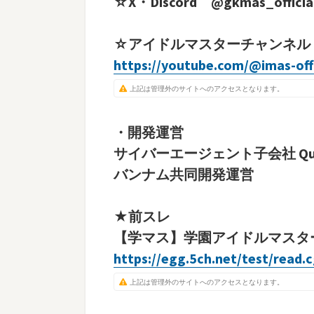
☆X・Discord @gkmas_officia
☆アイドルマスターチャンネル
https://youtube.com/@imas-offi
上記は管理外のサイトへのアクセスとなります。
・開発運営
サイバーエージェント子会社 Qual
バンナム共同開発運営
★前スレ
【学マス】学園アイドルマスター
https://egg.5ch.net/test/read.
上記は管理外のサイトへのアクセスとなります。