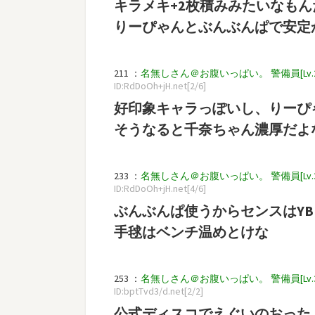
キラメキ+2枚積みみたいなも
りーぴゃんとぶんぶんぱで安定
211 ：
名無しさん＠お腹いっぱい。 警備員[Lv.2][新芽]
ID:RdDoOh+jH.net[2/6]
好印象キャラっぽいし、りーぴ
そうなると千奈ちゃん濃厚だよ
233 ：
名無しさん＠お腹いっぱい。 警備員[Lv.3][新芽]
ID:RdDoOh+jH.net[4/6]
ぶんぶんぱ使うからセンスはY
手毬はベンチ温めとけな
253 ：
名無しさん＠お腹いっぱい。 警備員[Lv.34] (ｽ
ID:bptTvd3/d.net[2/2]
公式ディスコでえぐいのおった