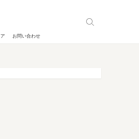
検
索
コア
お問い合わせ
切
り
替
え