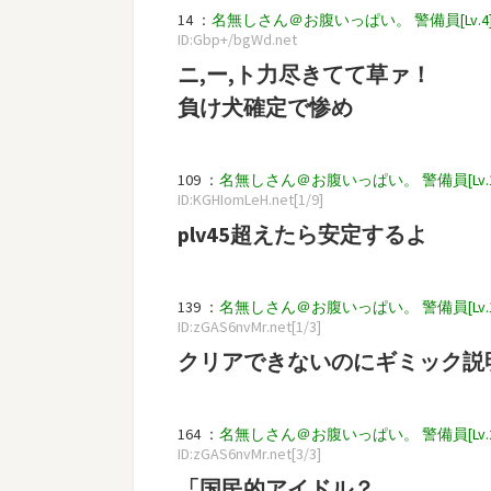
14 ：
名無しさん＠お腹いっぱい。 警備員[Lv.4][新芽] 
ID:Gbp+/bgWd.net
ニ,ー,ト力尽きてて草ァ！
負け犬確定で惨め
109 ：
名無しさん＠お腹いっぱい。 警備員[Lv.10][新芽
ID:KGHIomLeH.net[1/9]
plv45超えたら安定するよ
139 ：
名無しさん＠お腹いっぱい。 警備員[Lv.13][新] 
ID:zGAS6nvMr.net[1/3]
クリアできないのにギミック説
164 ：
名無しさん＠お腹いっぱい。 警備員[Lv.2][新芽] 
ID:zGAS6nvMr.net[3/3]
「国民的アイドル？