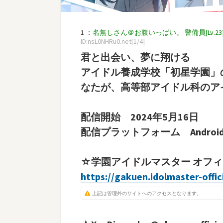
1 ：
名無しさん＠お腹いっぱい。 警備員[Lv.23][苗] (
ID:nsL0NHRu0.net[1/4]
君と出会い、夢に翔ける
アイドル養成学校「初星学園」
なたが、高等部アイドル科のア
配信開始 2024年5月16日
配信プラットフォーム Android /
☆学園アイドルマスター オフ
https://gakuen.idolmaster-offici
上記は管理外のサイトへのアクセスとなります。