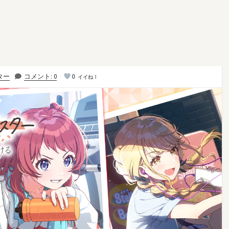
ター
コメント: 0
0
イイね！