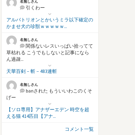
名無しさん
引くわー
アルバトリオンとかいうミラ以下確定の
かませ犬の珍獣ｗｗｗｗｗ...
名無しさん
関係ないレスいっぱい拾ってて
草枯れる こうでもしないと記事になら
ん過疎...
天華百剣－斬－483連斬
名無しさん
banされた もういいわこのくそ
げー
【ソロ専用】アナザーエデン 時空を超
える猫 414匹目【アナ...
コメント一覧