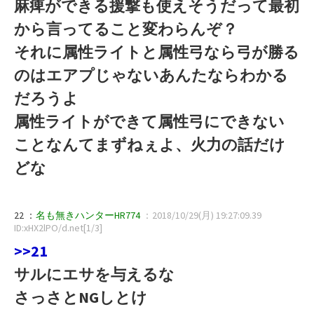
麻痺ができる援撃も使えそうだって最初
から言ってること変わらんぞ？
それに属性ライトと属性弓なら弓が勝る
のはエアプじゃないあんたならわかる
だろうよ
属性ライトができて属性弓にできない
ことなんてまずねぇよ、火力の話だけ
どな
22 ：
名も無きハンターHR774
：2018/10/29(月) 19:27:09.39
ID:xHX2lPO/d.net[1/3]
>>21
サルにエサを与えるな
さっさとNGしとけ