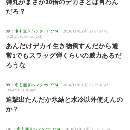
弾丸がまさか20倍のデカさとは言わん
だろ？
98 ：
名も無きハンターHR774
：2018/11/01(木) 17:34:24.45
ID:2QLlu9v0p.net[2/2]
あんだけデカイ生き物倒すんだから通
常1でもスラッグ弾くらいの威力あるだ
ろうな
99 ：
名も無きハンターHR774
：2018/11/01(木) 22:26:40.47
ID:AemzIGHt0.net
迫撃出たんだか氷結と水冷以外使えんの
か？
101 ：
名も無きハンターHR774
：2018/11/01(木) 23:28:29.34