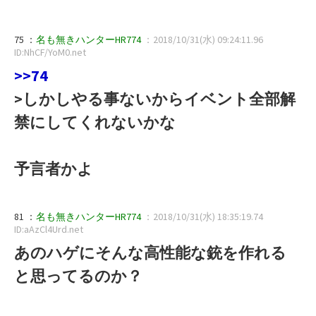
75 ：
名も無きハンターHR774
：2018/10/31(水) 09:24:11.96
ID:NhCF/YoM0.net
>>74
>しかしやる事ないからイベント全部解
禁にしてくれないかな
予言者かよ
81 ：
名も無きハンターHR774
：2018/10/31(水) 18:35:19.74
ID:aAzCl4Urd.net
あのハゲにそんな高性能な銃を作れる
と思ってるのか？