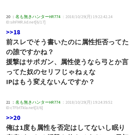
20 ：
名も無きハンターHR774
：2018/10/29(月) 19:22:42.24
ID:sihFMRJid.net[6/17]
>>18
前スレでそう書いたのに属性拒否ってた
の誰ですかね？
援撃はサポガン、属性使うなら弓とか言
ってた奴のセリフじゃねぇな
IPはもう変えないんですか？
21 ：
名も無きハンターHR774
：2018/10/29(月) 19:24:39.52
ID:cTFbtTkla.net[3/6]
>>20
俺は1度も属性を否定はしてないし眠り