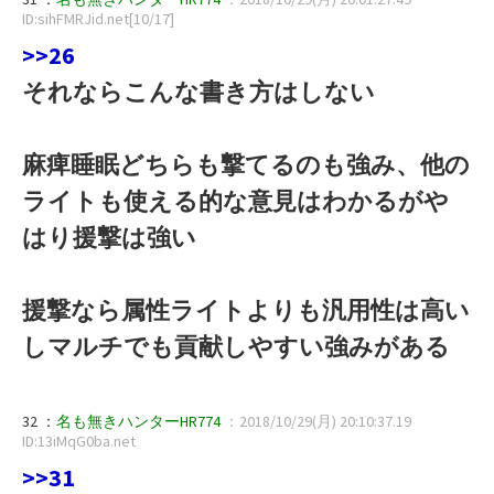
ID:sihFMRJid.net[10/17]
>>26
それならこんな書き方はしない
麻痺睡眠どちらも撃てるのも強み、他の
ライトも使える的な意見はわかるがや
はり援撃は強い
援撃なら属性ライトよりも汎用性は高い
しマルチでも貢献しやすい強みがある
32 ：
名も無きハンターHR774
：2018/10/29(月) 20:10:37.19
ID:13iMqG0ba.net
>>31