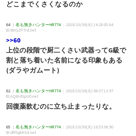
どこまでくさくなるのか
64 ：
名も無きハンターHR774
：2018/10/30(火) 14:28:05.64
ID:6InGZP7rd.net
>>60
上位の段階で厨二くさい武器ってG級で
割と落ち着いた名前になる印象もある
(ダラやガムート)
62 ：
名も無きハンターHR774
：2018/10/30(火) 06:37:13.97
ID:AQ8rdSpU0.net
回復薬飲むのに立ち止まったりな。
65 ：
名も無きハンターHR774
：2018/10/30(火) 16:53:08.90
ID:dRfujkKSd.net