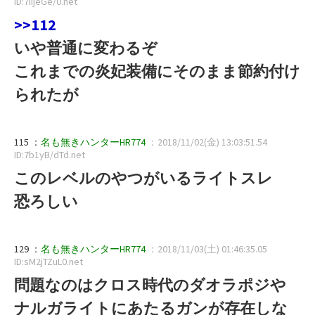
ID:7iijeGe/0.net
>>112
いや普通に変わるぞ
これまでの炎妃装備にそのまま節約付け
られたが
115 ：
名も無きハンターHR774
：2018/11/02(金) 13:03:51.54
ID:7b1yB/dTd.net
このレベルのやつがいるライトスレ
恐ろしい
129 ：
名も無きハンターHR774
：2018/11/03(土) 01:46:35.05
ID:sM2jTZuL0.net
問題なのはクロス時代のダオラポジや
ナルガライトにあたるガンが存在しな