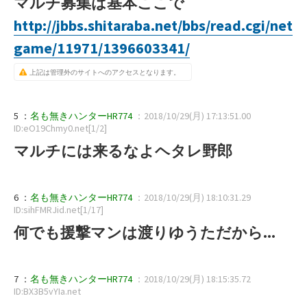
マルチ募集は基本ここで
http://jbbs.shitaraba.net/bbs/read.cgi/net
game/11971/1396603341/
上記は管理外のサイトへのアクセスとなります。
5 ：
名も無きハンターHR774
：2018/10/29(月) 17:13:51.00
ID:eO19Chmy0.net[1/2]
マルチには来るなよヘタレ野郎
6 ：
名も無きハンターHR774
：2018/10/29(月) 18:10:31.29
ID:sihFMRJid.net[1/17]
何でも援撃マンは渡りゆうただから...
7 ：
名も無きハンターHR774
：2018/10/29(月) 18:15:35.72
ID:BX3B5vYIa.net