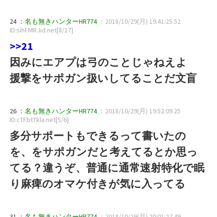
24 ：
名も無きハンターHR774
：2018/10/29(月) 19:41:25.52
ID:sihFMRJid.net[8/17]
>>21
因みにエアプは弓のことじゃねえよ
援撃をサポガン扱いしてることだ文盲
26 ：
名も無きハンターHR774
：2018/10/29(月) 19:52:09.25
ID:cTFbtTkla.net[5/6]
多分サポートもできるって書いたの
を、をサポガンだと考えてるとか思っ
てる？違うぞ、普通に通常速射特化で眠
り麻痺のオマケ付きが気に入ってる
31 ：
名も無きハンターHR774
：2018/10/29(月) 20:01:27.49