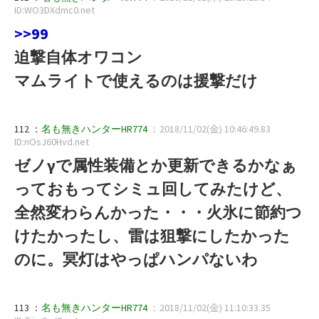
ID:WO3DXdmc0.net
>>99
迫撃自体オワコン
マムライトで使えるのは援撃だけ
112 ：
名も無きハンターHR774
：2018/11/02(金) 10:46:49.83
ID:nOsJ60Hvd.net
ゼノγで属性装備とか更新できるかなぁ
っておもってシミュ回してみたけど、
全然変わらんかった・・・火氷に節約つ
けたかったし、雷は狙撃にしたかった
のに。冥灯はやっぱハンパないわ
113 ：
名も無きハンターHR774
：2018/11/02(金) 11:10:33.35