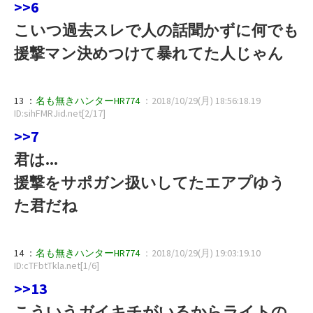
>>6
こいつ過去スレで人の話聞かずに何でも
援撃マン決めつけて暴れてた人じゃん
13 ：
名も無きハンターHR774
：2018/10/29(月) 18:56:18.19
ID:sihFMRJid.net[2/17]
>>7
君は...
援撃をサポガン扱いしてたエアプゆう
た君だね
14 ：
名も無きハンターHR774
：2018/10/29(月) 19:03:19.10
ID:cTFbtTkla.net[1/6]
>>13
こういうガイキチがいるからライトの