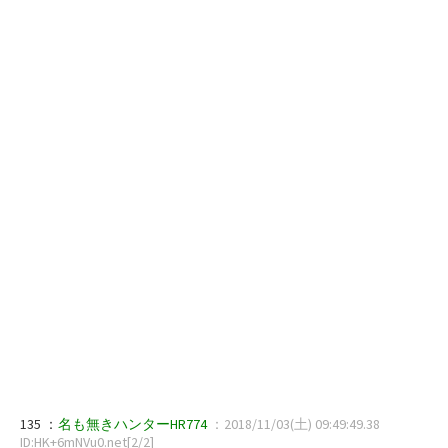
135 ：
名も無きハンターHR774
：2018/11/03(土) 09:49:49.38
ID:HK+6mNVu0.net[2/2]