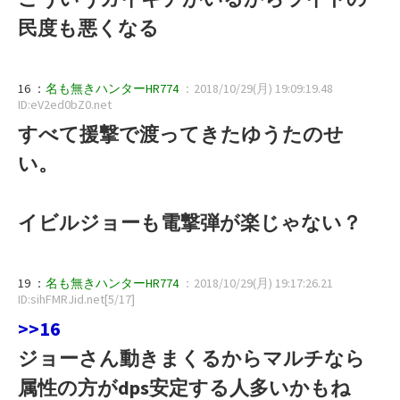
民度も悪くなる
16 ：
名も無きハンターHR774
：2018/10/29(月) 19:09:19.48
ID:eV2ed0bZ0.net
すべて援撃で渡ってきたゆうたのせ
い。
イビルジョーも電撃弾が楽じゃない？
19 ：
名も無きハンターHR774
：2018/10/29(月) 19:17:26.21
ID:sihFMRJid.net[5/17]
>>16
ジョーさん動きまくるからマルチなら
属性の方がdps安定する人多いかもね