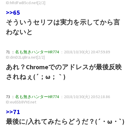
ID:hRdFwB5cd.net[2/2]
>>65
そういうセリフは実力を示してから言
わないと
71 ：
名も無きハンターHR774
：2018/10/30(火) 20:47:59.89
ID:dmD2LqBra.net[2/2]
あれ？Chromeでのアドレスが最後反映
されねぇ(´；ω；｀)
73 ：
名も無きハンターHR774
：2018/10/30(火) 20:52:18.86
ID:eu6Sb8VYd.net
>>71
最後に/入れてみたらどうだ？(´・ω・`)