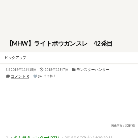
【MHW】ライトボウガンスレ 42発目
ピックアップ
公
最
カ
2018年11月15日
2018年12月7日
モンスターハンター
開
終
テ
コメント: 0
3+
イイね！
日
更
ゴ
新
リ
日
ー
画像所有：SONY 様
1 ：
名も無きハンターHR774
：2018/10/27(土) 14:39:20.51