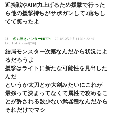
近接戦やAIM力上げるため援撃で行った
ら他の援撃持ちがサポガンして2落ちし
てて笑ったよ
18 ：
名も無きハンターHR774
：2018/10/29(月) 19:14:22.49
ID:cTFbtTkla.net[2/6]
結局モンスター次第なんだから状況によ
るだろうよ
援撃はライトに新たな可能性を見出した
んだ
というか太刀とか大剣みたいにこれが
最強って決まってなくて属性で攻めるこ
とが許される数少ない武器種なんだから
それだけでマシ