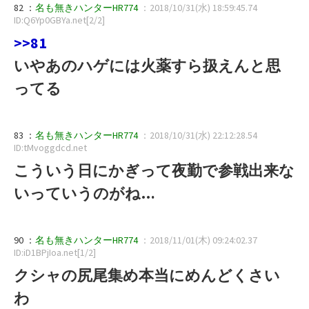
82 ：
名も無きハンターHR774
：2018/10/31(水) 18:59:45.74
ID:Q6Yp0GBYa.net[2/2]
>>81
いやあのハゲには火薬すら扱えんと思
ってる
83 ：
名も無きハンターHR774
：2018/10/31(水) 22:12:28.54
ID:tMvoggdcd.net
こういう日にかぎって夜勤で参戦出来な
いっていうのがね…
90 ：
名も無きハンターHR774
：2018/11/01(木) 09:24:02.37
ID:iD1BPjIoa.net[1/2]
クシャの尻尾集め本当にめんどくさい
わ