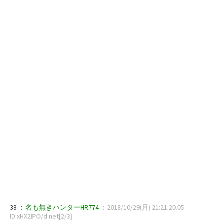
38 ：
名も無きハンターHR774
：2018/10/29(月) 21:21:20.05
ID:xHX2lPO/d.net[2/3]