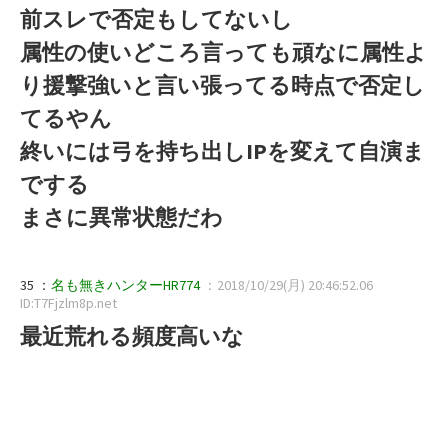
前スレで否定もしてないし
属性の使いどころ言っても頑なに属性よ
り援撃強いと言い張ってる時点で否定し
てるやん
終いには弓を持ち出しIPを変えて自演ま
でする
まさに異常状態だわ
35 ：
名も無きハンターHR774
：2018/10/29(月) 20:46:52.06
ID:T7Fjzlm8p.net
最近荒れる頻度高いな