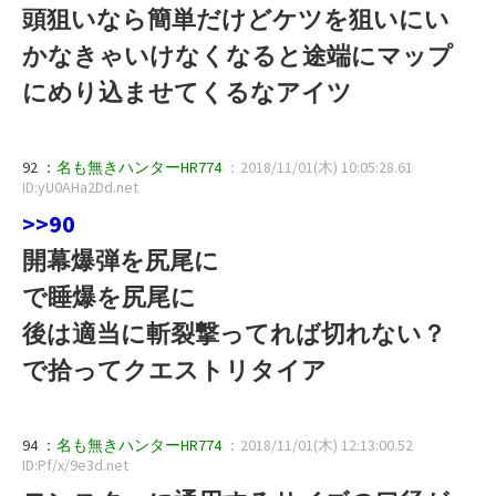
頭狙いなら簡単だけどケツを狙いにい
かなきゃいけなくなると途端にマップ
にめり込ませてくるなアイツ
92 ：
名も無きハンターHR774
：2018/11/01(木) 10:05:28.61
ID:yU0AHa2Dd.net
>>90
開幕爆弾を尻尾に
で睡爆を尻尾に
後は適当に斬裂撃ってれば切れない？
で拾ってクエストリタイア
94 ：
名も無きハンターHR774
：2018/11/01(木) 12:13:00.52
ID:Pf/x/9e3d.net