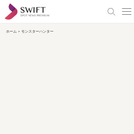
コ
ン
検
メ
テ
索
ニ
ン
切
ュ
り
ー
ホーム
>
モンスターハンター
ツ
替
へ
え
ス
キ
ッ
プ