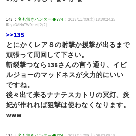
143 ：
名も無きハンターHR774
：2018/11/03(土) 18:38:24.25
ID:yxGANnTW0.net[2/2]
>>135
とにかくレア８の射撃か援撃が出るまで
頑張って周回して下さい。
斬裂撃つなら138さんの言う通り、イビ
ルジョーのマッドネスが火力的にいい
ですね。
後々出て来るナナテスカトリの冥灯、炎
妃が作れれば狙撃は使わなくなります。
www
134 ：
名も無きハンターHR774
：2018/11/03(土) 09:32:09.15