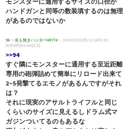
モンスターに通用するサイズの口径が
ハンドガンと同等の数装填するのは無理
があるのではないか
96 ：
名も無きハンターHR774
：2018/11/01(木) 12:24:53.29
ID:iD1BPjIoa.net[2/2]
>>94
すぐ隣にモンスターに通用する至近距離
専用の砲弾詰めて簡単にリロード出来て
2~5発撃てるエモノがあるんですがそれ
は？
それに現実のアサルトライフルと同じ
くらいのサイズに見えるしドラム式マ
ガジンついてるのもあるな