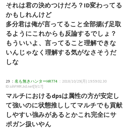
それは君の決めつけだろ？ID変わってる
かもしれんけど
多分君は俺が言ってること全部揚げ足取
るようにこれからも反論するでしょ？
もういいよ、言ってること理解できな
いんじゃなく理解する気がなさそうだ
しな
29 ：
名も無きハンターHR774
：2018/10/29(月) 19:59:02.30
ID:sihFMRJid.net[9/17]
マルチにおけるdpsは属性の方が安定し
て強いのに状態推ししてマルチでも貢献
しやすい強みがあるとかこれ完全にサ
ポガン扱いやん