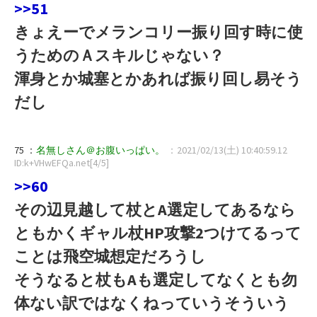
>>51
きょえーでメランコリー振り回す時に使
うためのＡスキルじゃない？
渾身とか城塞とかあれば振り回し易そう
だし
75 ：
名無しさん＠お腹いっぱい。
：2021/02/13(土) 10:40:59.12
ID:k+VHwEFQa.net[4/5]
>>60
その辺見越して杖とA選定してあるなら
ともかくギャル杖HP攻撃2つけてるって
ことは飛空城想定だろうし
そうなると杖もAも選定してなくとも勿
体ない訳ではなくねっていうそういう