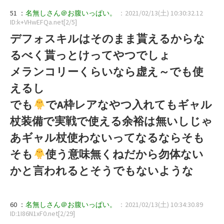
51 ：
名無しさん＠お腹いっぱい。
：2021/02/13(土) 10:30:32.12
ID:k+VHwEFQa.net[2/5]
デフォスキルはそのまま貰えるからな
るべく貰っとけってやつでしょ
メランコリーくらいなら虚え～でも使
えるし
でも
でA枠レアなやつ入れてもギャル
杖装備で実戦で使える余裕は無いしじゃ
あギャル杖使わないってなるならそも
そも
使う意味無くねだから勿体ない
かと言われるとそうでもないような
60 ：
名無しさん＠お腹いっぱい。
：2021/02/13(土) 10:34:30.89
ID:1I86N1xF0.net[2/29]