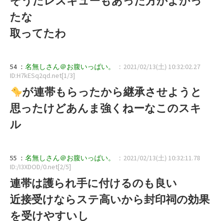
そうだレスキューもあった方がよかっ
たな
取ってたわ
54 ：
名無しさん＠お腹いっぱい。
：2021/02/13(土) 10:32:02.27
ID:H7kESq2qd.net[1/3]
が連帯もらったから継承させようと
思ったけどあんま強くねーなこのスキ
ル
55 ：
名無しさん＠お腹いっぱい。
：2021/02/13(土) 10:32:11.78
ID:/I3XDOD/0.net[2/5]
連帯は護られ手に付けるのも良い
近接受けならステ高いから封印祠の効果
を受けやすいし