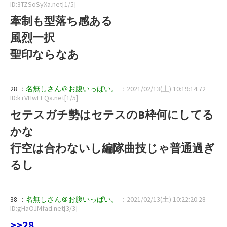
ID:3TZSoSyXa.net[1/5]
牽制も型落ち感ある
風烈一択
聖印ならなあ
28 ：
名無しさん＠お腹いっぱい。
：2021/02/13(土) 10:19:14.72
ID:k+VHwEFQa.net[1/5]
セテスガチ勢はセテスのB枠何にしてる
かな
行空は合わないし編隊曲技じゃ普通過ぎ
るし
38 ：
名無しさん＠お腹いっぱい。
：2021/02/13(土) 10:22:20.28
ID:gHaOJMfad.net[3/3]
>>28