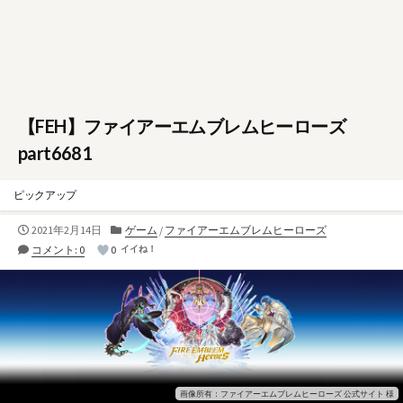
【FEH】ファイアーエムブレムヒーローズ
part6681
ピックアップ
公
カ
2021年2月14日
ゲーム
/
ファイアーエムブレムヒーローズ
開
テ
コメント: 0
0
イイね！
日
ゴ
リ
ー
画像所有：ファイアーエムブレムヒーローズ 公式サイト 様