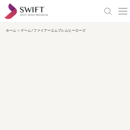
コ
ン
検
メ
テ
索
ニ
ン
切
ュ
り
ー
ホーム
>
ゲーム
/
ファイアーエムブレムヒーローズ
ツ
替
へ
え
ス
キ
ッ
プ