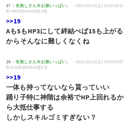
27 ：
名無しさん＠お腹いっぱい。
：2021/02/13(土) 10:18:29.31
ID:+kK10Lho0.net[3/26]
>>19
AもSもHP3にして絆結べば15も上がる
からそんなに難しくなくね
29 ：
名無しさん＠お腹いっぱい。
：2021/02/13(土) 10:19:39.07
ID:1cw5kqm30.net[2/3]
>>19
一体も持ってないなら貰っていい
踊り子特に神階は余裕でHP上回れるか
ら大抵仕事する
しかしスキルゴミすぎない？