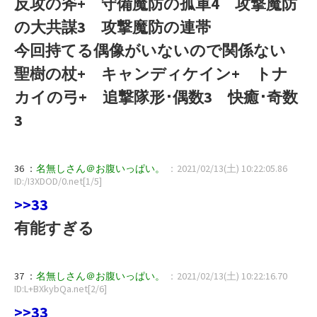
反攻の斧+ 守備魔防の孤軍4 攻撃魔防
の大共謀3 攻撃魔防の連帯
今回持てる偶像がいないので関係ない
聖樹の杖+ キャンディケイン+ トナ
カイの弓+ 追撃隊形･偶数3 快癒･奇数
3
36 ：
名無しさん＠お腹いっぱい。
：2021/02/13(土) 10:22:05.86
ID:/I3XDOD/0.net[1/5]
>>33
有能すぎる
37 ：
名無しさん＠お腹いっぱい。
：2021/02/13(土) 10:22:16.70
ID:L+BXkybQa.net[2/6]
>>33