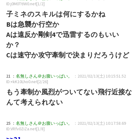
ID:j0M0TtIW0.net[1/2]
子ミネのスキルは何にするかね
Bは急襲か行空か
Aは遠反か剛剣4で迅雷するのもいい
か？
Cは速守か攻守牽制で決まりだろうけど
21 ：
名無しさん＠お腹いっぱい。
：2021/02/13(土) 10:15:51.52
ID:+kK10Lho0.net[2/26]
もう牽制か風烈がついてない飛行近接な
んて考えられない
25 ：
名無しさん＠お腹いっぱい。
：2021/02/13(土) 10:17:58.69
ID:VRfv0ZiZa.net[1/8]
>>21