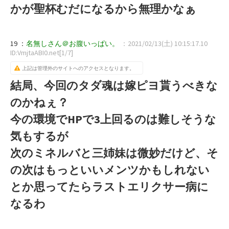
かが聖杯むだになるから無理かなぁ
19 ：
名無しさん＠お腹いっぱい。
：2021/02/13(土) 10:15:17.10
ID:VmjtaABI0.net[1/7]
上記は管理外のサイトへのアクセスとなります。
結局、今回のタダ魂は嫁ピヨ貰うべきな
のかねぇ？
今の環境でHPで3上回るのは難しそうな
気もするが
次のミネルバと三姉妹は微妙だけど、そ
の次はもっといいメンツかもしれない
とか思ってたらラストエリクサー病に
なるわ