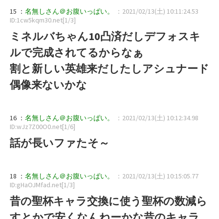
15 ：
名無しさん＠お腹いっぱい。
：2021/02/13(土) 10:11:24.53
ID:1cw5kqm30.net[1/3]
ミネルバちゃん10凸済だしデフォスキ
ルで完成されてるからなぁ
割と新しい英雄来だしたしアシュナード
偶像来ないかな
16 ：
名無しさん＠お腹いっぱい。
：2021/02/13(土) 10:12:34.98
ID:wJz7Z00O0.net[1/6]
話が長いファたそ～
18 ：
名無しさん＠お腹いっぱい。
：2021/02/13(土) 10:15:05.77
ID:gHaOJMfad.net[1/3]
昔の聖杯キャラ交換に使う聖杯の数減ら
すとかで安くなんねーかな昔のキャラ