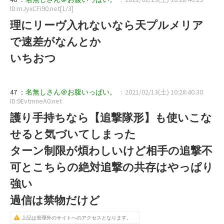
ID:mJyxCFi90.net[1/3]
理にリーヴ入れないなら天プルメリア
で速差がなんとか
いちおつ
47 ：
名無しさん＠お腹いっぱい。
：2021/02/13(土) 10:28:40.30
ID:9EvtmneA0.net
護り手持ちなら【追撃隊形】も使いこな
せると気づいてしまった
ターン制限が煩わしいけど相手の追撃不
可とこちらの絶対追撃の共存はやっぱり
強い
過信は禁物だけど
上記は管理外のサイトへのアクセスとなります。