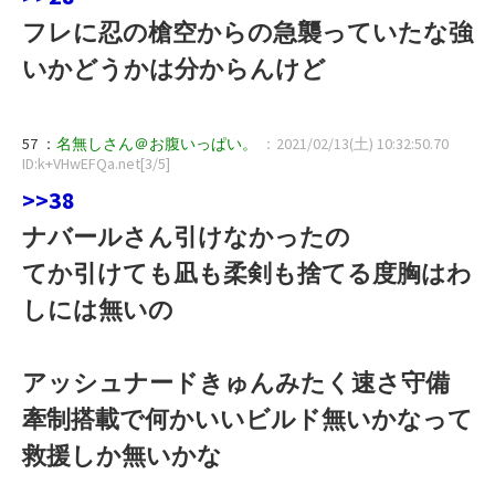
フレに忍の槍空からの急襲っていたな強
いかどうかは分からんけど
57 ：
名無しさん＠お腹いっぱい。
：2021/02/13(土) 10:32:50.70
ID:k+VHwEFQa.net[3/5]
>>38
ナバールさん引けなかったの
てか引けても凪も柔剣も捨てる度胸はわ
しには無いの
アッシュナードきゅんみたく速さ守備
牽制搭載で何かいいビルド無いかなって
救援しか無いかな