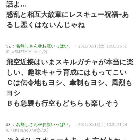
話よ…
惑乱と相互大紋章にレスキュー祝福+あ
るし悪くはないんじゃね
52 ：
名無しさん＠お腹いっぱい。
：2021/02/13(土) 10:31:16.51
ID:iw5M27MlM.net[1/2]
飛空近接はいまスキルガチャが本当に楽
しい、趣味キャラ育成にはもってこい
Ｃは伝令地もヨシ、牽制もヨシ、風烈も
ヨシ
Ｂも急襲も行空もどちらも楽しそう
53 ：
名無しさん＠お腹いっぱい。
：2021/02/13(土) 10:31:21.24
ID:+kK10Lho0.net[5/26]