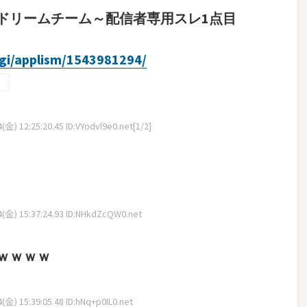
ドリームチーム～配信者専用スレ1点目
cgi/applism/1543981294/
金) 12:25:20.45 ID:VYodvl9e0.net[1/2]
(金) 15:37:24.93 ID:NHkdZcQW0.net
ｗｗｗｗ
金) 15:39:05.48 ID:hNq+p0IL0.net