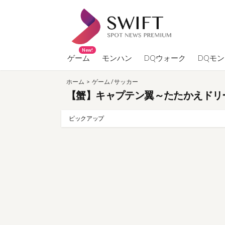
コ
ン
テ
ン
New!
ツ
ゲーム
モンハン
DQウォーク
DQモ
へ
ホーム
>
ゲーム
/
サッカー
ス
【蟹】キャプテン翼～たたかえドリーム
キ
ッ
ピックアップ
プ