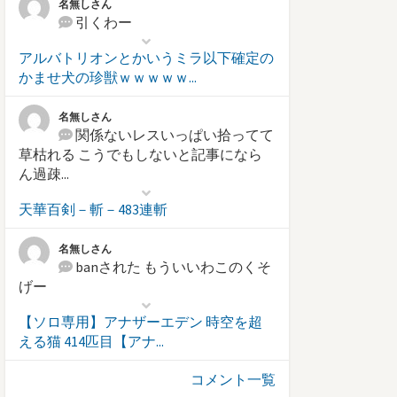
名無しさん
引くわー
アルバトリオンとかいうミラ以下確定の
かませ犬の珍獣ｗｗｗｗｗ...
名無しさん
関係ないレスいっぱい拾ってて
草枯れる こうでもしないと記事になら
ん過疎...
天華百剣－斬－483連斬
名無しさん
banされた もういいわこのくそ
げー
【ソロ専用】アナザーエデン 時空を超
える猫 414匹目【アナ...
コメント一覧