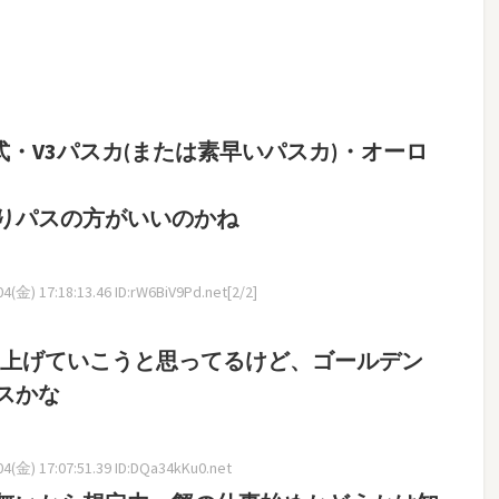
式・V3パスカ(または素早いパスカ)・オーロ
りパスの方がいいのかね
(金) 17:18:13.46 ID:rW6BiV9Pd.net[2/2]
ト上げていこうと思ってるけど、ゴールデン
スかな
4(金) 17:07:51.39 ID:DQa34kKu0.net