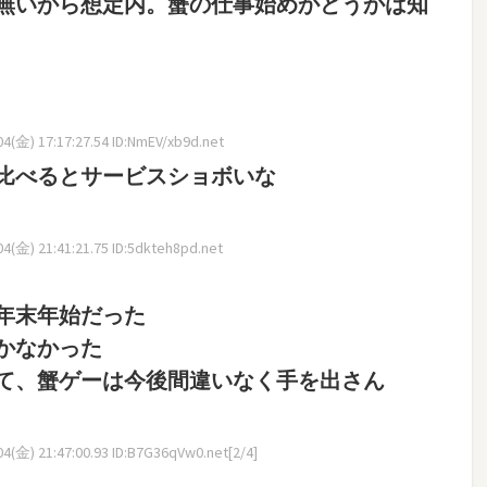
無いから想定内。蟹の仕事始めかどうかは知
4(金) 17:17:27.54 ID:NmEV/xb9d.net
比べるとサービスショボいな
4(金) 21:41:21.75 ID:5dkteh8pd.net
年末年始だった
かなかった
て、蟹ゲーは今後間違いなく手を出さん
4(金) 21:47:00.93 ID:B7G36qVw0.net[2/4]