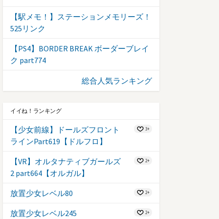
【駅メモ！】ステーションメモリーズ！
525リンク
【PS4】BORDER BREAK ボーダーブレイ
ク part774
総合人気ランキング
イイね！ランキング
【少女前線】ドールズフロント
3+
ラインPart619【ドルフロ】
【VR】オルタナティブガールズ
2+
2 part664【オルガル】
放置少女レベル80
2+
放置少女レベル245
2+