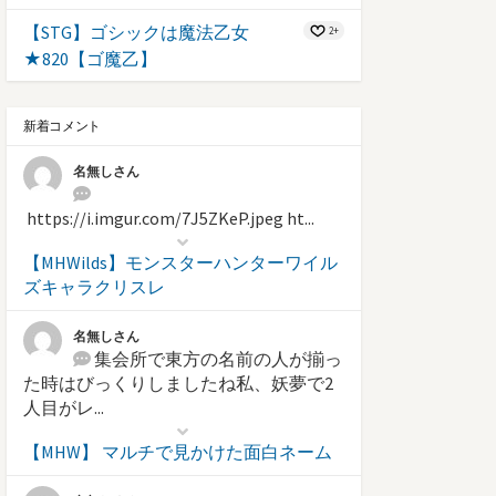
【STG】ゴシックは魔法乙女
2+
★820【ゴ魔乙】
新着コメント
名無しさん
https://i.imgur.com/7J5ZKeP.jpeg ht...
【MHWilds】モンスターハンターワイル
ズキャラクリスレ
名無しさん
集会所で東方の名前の人が揃っ
た時はびっくりしましたね私、妖夢で2
人目がレ...
【MHW】 マルチで見かけた面白ネーム