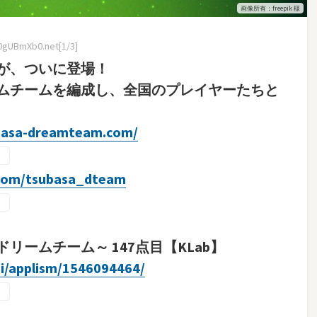
画像所有：freepik 様
R0gUBmXb0.net[1/3]
が、ついに登場！
ムチームを編成し、全国のプレイヤーたちと
basa-dreamteam.com/
r.com/tsubasa_dteam
ームチーム～ 147点目【KLab】
gi/applism/1546094464/