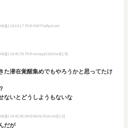
4(金) 16:10:17.78 ID:5tKYTwRpd.net
4(金) 16:41:59.76 ID:woqqaS1k0.net[1/4]
きた潜在覚醒集めでもやろうかと思ってたけ
？
せないとどうしようもないな
(金) 16:42:45.04 ID:NnxV//EeH.net[1/2]
んだが