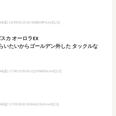
(金) 16:49:58.25 ID:rW6BiV9Pd.net[1/2]
スカ オーロラEX
らいたいからゴールデン外した タックルな
4(金) 17:00:10.93 ID:sQCH9AEKa.net[1/2]
(金) 17:03:00.83 ID:NnxV//EeH.net[2/2]