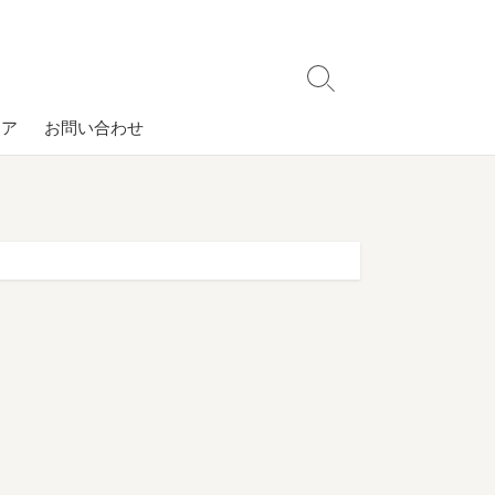
検
索
コア
お問い合わせ
切
り
替
え