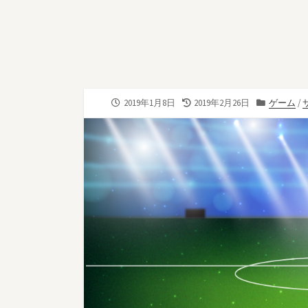
公
最
カ
2019年1月8日
2019年2月26日
ゲーム
/
開
終
テ
日
更
ゴ
新
リ
日
ー