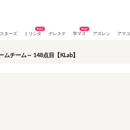
New!
New!
ンスターズ
ミリシタ
デレステ
学マス
アズレン
アマ
チーム～ 148点目【KLab】