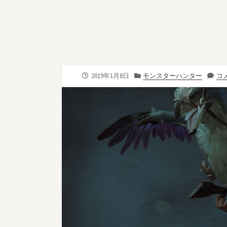
公
カ
2019年1月8日
モンスターハンター
コメ
開
テ
日
ゴ
リ
ー