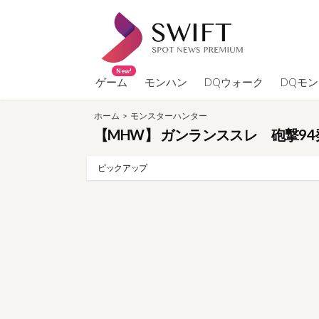
コ
ン
テ
ン
New!
ツ
ゲーム
モンハン
DQウォーク
DQモ
へ
ホーム
>
モンスターハンター
ス
【MHW】 ガンランススレ 砲撃94
キ
ッ
ピックアップ
プ