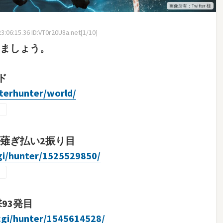
画像所有：Twitter 様
:06:15.36 ID:VT0r20U8a.net[1/10]
りましょう。
ド
terhunter/world/
薙ぎ払い2振り目
cgi/hunter/1525529850/
93発目
.cgi/hunter/1545614528/