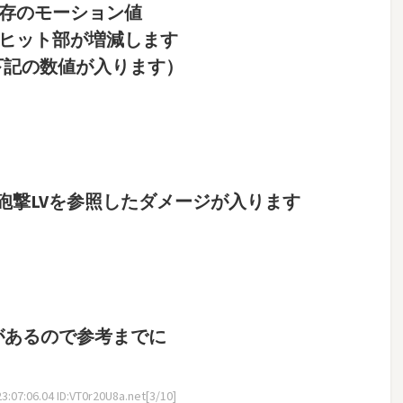
存のモーション値
ヒット部が増減します
視（下記の数値が入ります）
砲撃LVを参照したダメージが入ります
があるので参考までに
:07:06.04 ID:VT0r20U8a.net[3/10]