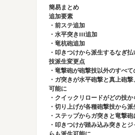
簡易まとめ
追加要素
・前ステ追加
・水平突きIII追加
・竜杭砲追加
・叩きつけから派生するなぎ払
技派生変更点
・竜撃砲が砲撃技以外のすべて
・ガ突きが水平砲撃と真上砲撃
可能に
・クイックリロードがどの技か
・切り上げが各種砲撃技から派
・ステップからガ突きと竜撃砲
・叩きつけが踏み込み突きとジ
らも派生可能に