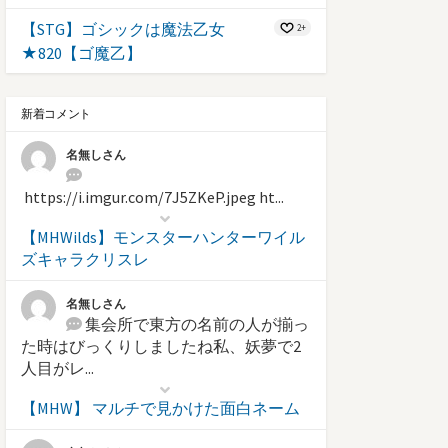
【STG】ゴシックは魔法乙女
2+
★820【ゴ魔乙】
新着コメント
名無しさん
https://i.imgur.com/7J5ZKeP.jpeg ht...
【MHWilds】モンスターハンターワイル
ズキャラクリスレ
名無しさん
集会所で東方の名前の人が揃っ
た時はびっくりしましたね私、妖夢で2
人目がレ...
【MHW】 マルチで見かけた面白ネーム