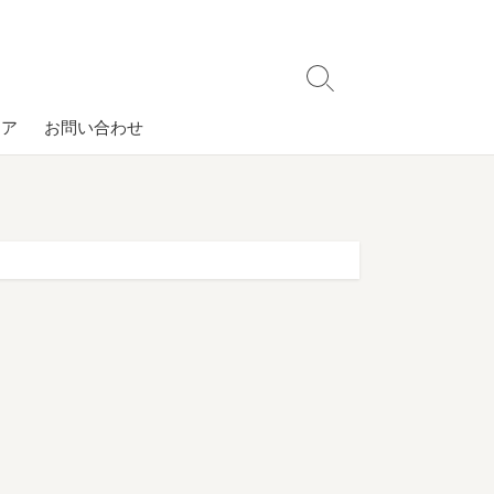
検
索
コア
お問い合わせ
切
り
替
え