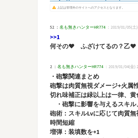
上記は管理外のサイトへのアクセスとなります。
52 ：
名も無きハンターHR774
：2019/01/05(土) 1
>>1
何その♥ ふざけてるの？乙♥
2 ：
名も無きハンターHR774
：2019/01/04(金) 23
・砲撃関連まとめ
砲撃は肉質無視ダメージ+火属性
切れ味補正は緑以上は一律、黄色
・砲撃に影響を与えるスキル
砲術：スキルLvに応じて肉質無視
時間短縮
増弾：装填数を+1