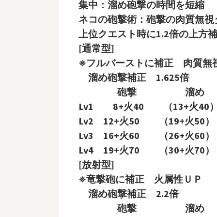
集中：溜め砲撃の時間を短縮
ネコの砲撃術：砲撃の肉質無視ダ
上位クエスト時に1.2倍の上方
[通常型]
※フルバーストに補正 肉質無視
溜め砲撃補正 1.625倍
砲撃 溜め 
Lv1 8+火40 （13+火40
Lv2 12+火50 （19+火50
Lv3 16+火60 （26+火60
Lv4 19+火70 （30+火70
[放射型]
※竜撃砲に補正 火属性ＵＰ
溜め砲撃補正 2.2倍
砲撃 溜め 