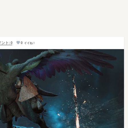
ント: 0
0
イイね！