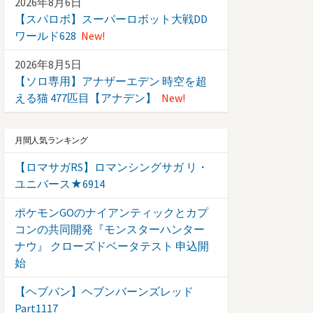
2026年8月6日
【スパロボ】スーパーロボット大戦DD
ワールド628
New!
2026年8月5日
【ソロ専用】アナザーエデン 時空を超
える猫 477匹目【アナデン】
New!
月間人気ランキング
【ロマサガRS】ロマンシングサガ リ・
ユニバース★6914
ポケモンGOのナイアンティックとカプ
コンの共同開発『モンスターハンター
ナウ』 クローズドベータテスト 申込開
始
【ヘブバン】ヘブンバーンズレッド
Part1117