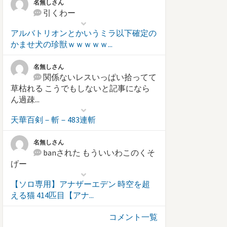
名無しさん
引くわー
アルバトリオンとかいうミラ以下確定の
かませ犬の珍獣ｗｗｗｗｗ...
名無しさん
関係ないレスいっぱい拾ってて
草枯れる こうでもしないと記事になら
ん過疎...
天華百剣－斬－483連斬
名無しさん
banされた もういいわこのくそ
げー
【ソロ専用】アナザーエデン 時空を超
える猫 414匹目【アナ...
コメント一覧