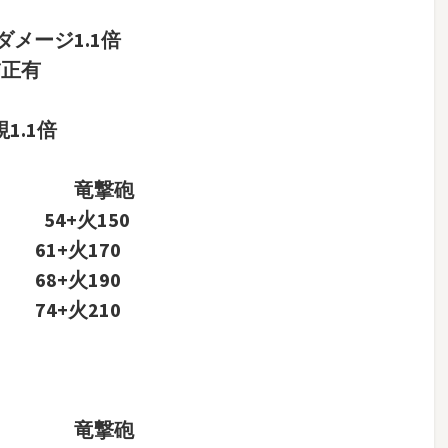
メージ1.1倍
補正有
1.1倍
竜撃砲
） 54+火150
） 61+火170
） 68+火190
） 74+火210
竜撃砲