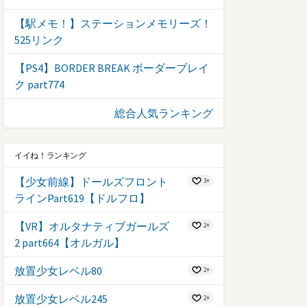
【駅メモ！】ステーションメモリーズ！
525リンク
【PS4】BORDER BREAK ボーダーブレイ
ク part774
総合人気ランキング
イイね！ランキング
【少女前線】ドールズフロント
3+
ラインPart619【ドルフロ】
【VR】オルタナティブガールズ
2+
2 part664【オルガル】
放置少女レベル80
2+
放置少女レベル245
2+