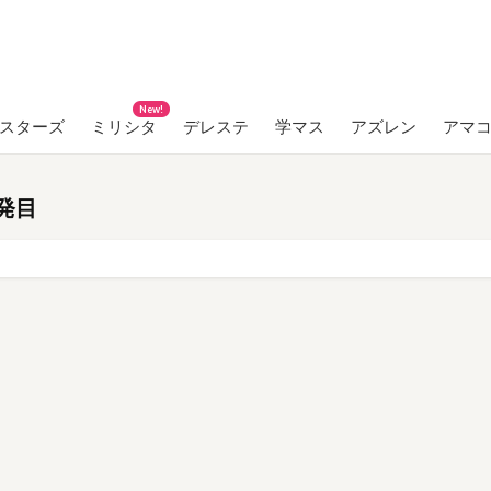
New!
ンスターズ
ミリシタ
デレステ
学マス
アズレン
アマ
発目