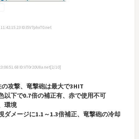
1:42:15.23 ID:l5V7phxT0.net
:06:51.68 ID:VT0r20U8a.net[2/10]
の攻撃、竜撃砲は最大で3HIT
以下で0.7倍の補正有、赤で使用不可
、環境
ダメージに1.1～1.3倍補正、竜撃砲の冷却