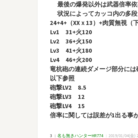
最後の爆発以外は武器倍率依
状況によってカッコ内の多段
24+4+（XXｘ13）+肉質無
Lv1 31+火120
Lv2 36+火150
Lv3 41+火180
Lv4 46+火200
竜杭砲の連続ダメージ部分には
以下参照
砲撃LV2 8.5
砲撃LV3 12
砲撃LV4 15
倍率に関しては誤差が1出る事
3 ：
名も無きハンターHR774
：2019/01/04(金) 23