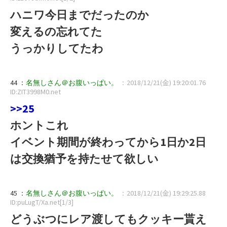
ハニワ今日までだったのか
変えるの忘れてた
うっかりしてたわ
44 ：
名無しさん＠お腹いっぱい。
：2018/12/21(金) 19:20:01.76
ID:ZIT3998M0.net
>>25
ホントこれ
イベント期間が終わってから1日か2日
は交換猶予を持たせて欲しい
45 ：
名無しさん＠お腹いっぱい。
：2018/12/21(金) 19:29:25.88
ID:puLugT/Xa.net[1/3]
どうぶつにレア渡してもクッキー貰え