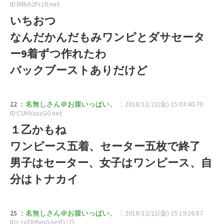
ID:lMbA2Frz0.net
いちおつ
なんだかんだもみワンピとダサセータ
ー9着ずつ作れたわ
パックブーストありだけど
22 ：
名無しさん＠お腹いっぱい。
：2018/12/21(金) 15:03:40.70
ID:CUHVaxzG0.net
１乙かもね
ワンピース五着、セーター五枚で終了
男子はセーター、女子はワンピース、自
分はトナカイ
25 ：
名無しさん＠お腹いっぱい。
：2018/12/21(金) 15:19:16.87
ID:LzoT8thm0.net[1/2]