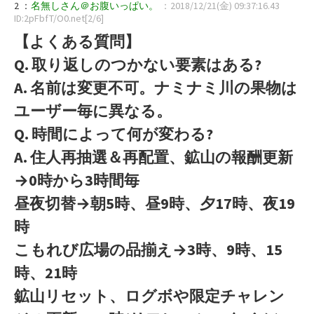
2 ：
名無しさん＠お腹いっぱい。
：2018/12/21(金) 09:37:16.43
ID:2pFbfT/O0.net[2/6]
【よくある質問】
Q. 取り返しのつかない要素はある?
A. 名前は変更不可。ナミナミ川の果物は
ユーザー毎に異なる。
Q. 時間によって何が変わる?
A. 住人再抽選＆再配置、鉱山の報酬更新
→0時から3時間毎
昼夜切替→朝5時、昼9時、夕17時、夜19
時
こもれび広場の品揃え→3時、9時、15
時、21時
鉱山リセット、ログボや限定チャレン