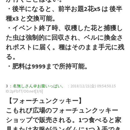
・後半になると、前半お題2花x5 は 後半
種x3 と交換可能。
・イベント終了時、収穫した花と捕獲し
た虫は強制的に回収され、ベルに換金さ
れポストに届く。種はそのまま手元に残
る。
・肥料は9999まで所持可能。
3 ：
名無しさん＠お腹いっぱい。
：2018/12/21(金) 09:54:50.15
ID:2pFbfT/O0.net[3/6]
【フォーチュンクッキー】
こもれび広場のフォーチュンクッキー
ショップで販売される。1つ食べると家
具または衣服がランダムに1つ入手でき