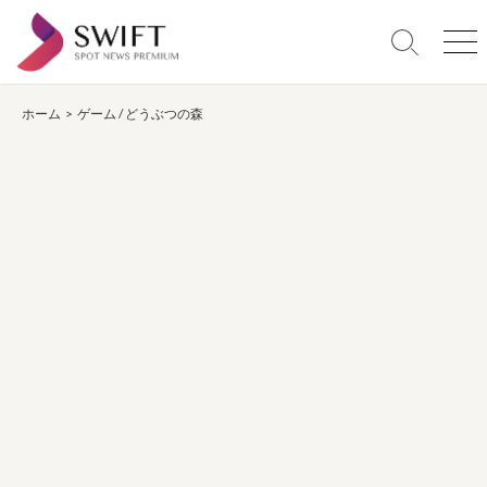
コ
ン
検
メ
テ
索
ニ
ン
切
ュ
り
ー
ホーム
>
ゲーム
/
どうぶつの森
ツ
替
へ
え
ス
キ
ッ
プ