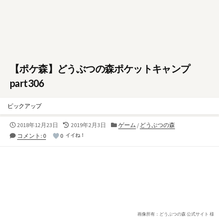
【ポケ森】どうぶつの森ポケットキャンプ
part306
ピックアップ
公
最
カ
2018年12月23日
2019年2月3日
ゲーム
/
どうぶつの森
開
終
テ
コメント: 0
0
イイね！
日
更
ゴ
新
リ
日
ー
画像所有：どうぶつの森 公式サイト 様