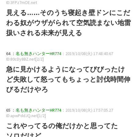
ID:3FPz7mOE.net
見える……そのうち寝起き壁ドンにこだ
わる奴がウザがられて空気読まない地雷
扱いされる未来が見える
64 ：
名も無きハンターHR774
：2019/10/08(火) 17:48:40.67
ID:80cDy8BZ.net[2/2]
急に見かけるようになってびびったけ
ど失敗して怒ってもちょっと討伐時間伸
びるだけやろ
65 ：
名も無きハンターHR774
：2019/10/08(火) 17:57:05.27
ID:apwPddJQ.net[1/2]
これやってるの俺だけかと思ってた
ソロだけど