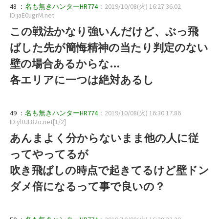
48 ：
名も無きハンターHR774
：2019/10/08(火) 16:27:36.02
ID:jaE0ugrM.net
この戦法かなり強いんだけど、ぶっ飛
ばした先が簡悔精神の当たり判定のない
壁の場合あるからな…
各エリアに一つは絶対あるし
49 ：
名も無きハンターHR774
：2019/10/08(火) 16:30:17.86
ID:yltUL82o.net[1/2]
あんまよく分からないまま他の人に従
ってやってるが
吹き飛ばしの時点で起きてるけど壁ドン
ダメ倍になるって事で良いの？