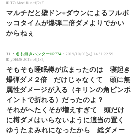
ID:T7+MvoUU.net[2/3]
マルチだと壁ドン+ダウンによるフルボ
ッコタイムが爆弾二倍ダメよりでかい
からねぇ
31 ：
名も無きハンターHR774
：2019/10/08(火) 14:51:22.59
ID:yDEMBUCT.net[1/2]
そもそも睡眠樽が広まったのは 寝起き
爆弾ダメ２倍 だけじゃなくて 頭に無
属性ダメージが入る（キリンの角ピンポ
イントで折れる）だったのよ？
それがへたくそが増えすぎて 頭だけ
に樽ダメはいらないように適当の置く
ゆうたまみれになったから 総ダメー