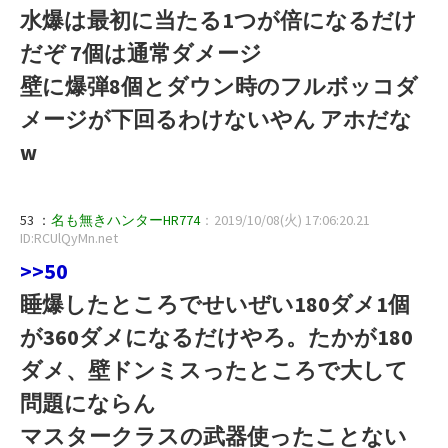
水爆は最初に当たる1つが倍になるだけ
だぞ 7個は通常ダメージ
壁に爆弾8個とダウン時のフルボッコダ
メージが下回るわけないやん アホだな
w
53 ：
名も無きハンターHR774
：2019/10/08(火) 17:06:20.21
ID:RCUlQyMn.net
>>50
睡爆したところでせいぜい180ダメ1個
が360ダメになるだけやろ。たかが180
ダメ、壁ドンミスったところで大して
問題にならん
マスタークラスの武器使ったことない