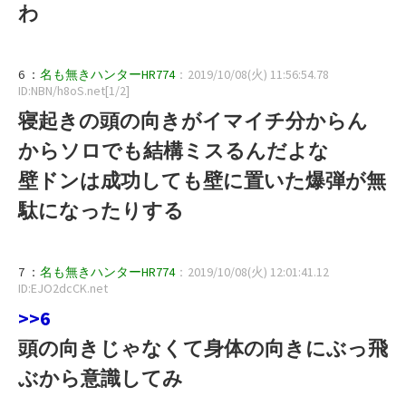
わ
6 ：
名も無きハンターHR774
：2019/10/08(火) 11:56:54.78
ID:NBN/h8oS.net[1/2]
寝起きの頭の向きがイマイチ分からん
からソロでも結構ミスるんだよな
壁ドンは成功しても壁に置いた爆弾が無
駄になったりする
7 ：
名も無きハンターHR774
：2019/10/08(火) 12:01:41.12
ID:EJO2dcCK.net
>>6
頭の向きじゃなくて身体の向きにぶっ飛
ぶから意識してみ