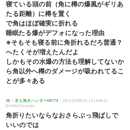
寝ている頭の前（角に樽の爆風がギリあ
たる距離）に樽を置く
で角はほぼ確実に折れる
睡眠たる爆がデフォになった理由
※そもそも寝る前に角折れるだろ普通？
へたくそが増えたんだよ
しかもその水爆の方法も理解してないか
ら角以外へ樽のダメージが吸われてるこ
とが多々ある
38 ：
名も無きハンターHR774
：2019/10/08(火) 15:14:48.13
ID:A84G7scw.net
角折りたいならなおさらぶっ飛ばしで
いいのでは