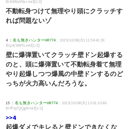
ID:8dWaV0y+.net[1/2]
不動転身つけて無理やり頭にクラッチす
れば問題ないゾ
4 ：
名も無きハンターHR774
：2019/10/08(火) 11:54:41.93
ID:p4/3iMTs.net[1/2]
壁に爆弾置いてクラッチ壁ドン起爆する
のと、頭に爆弾置いて不動転身着て無理
やり起爆しつつ爆風の中壁ドンするのど
っちが火力高いんだろうな。
15 ：
名も無きハンターHR774
：2019/10/08(火) 13:01:10.86
ID:fPqZQQgN.net[1/2]
>>4
起爆ダメでキレると壁ドンできなくな