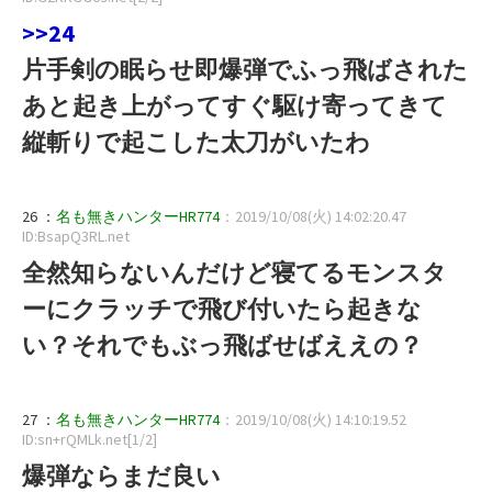
>>24
片手剣の眠らせ即爆弾でふっ飛ばされた
あと起き上がってすぐ駆け寄ってきて
縦斬りで起こした太刀がいたわ
26 ：
名も無きハンターHR774
：2019/10/08(火) 14:02:20.47
ID:BsapQ3RL.net
全然知らないんだけど寝てるモンスタ
ーにクラッチで飛び付いたら起きな
い？それでもぶっ飛ばせばええの？
27 ：
名も無きハンターHR774
：2019/10/08(火) 14:10:19.52
ID:sn+rQMLk.net[1/2]
爆弾ならまだ良い