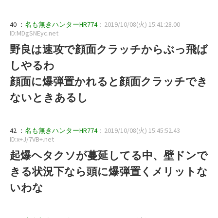
40 ：
名も無きハンターHR774
：2019/10/08(火) 15:41:28.00
ID:MDgSNEyc.net
野良は速攻で顔面クラッチからぶっ飛ば
しやるわ
顔面に爆弾置かれると顔面クラッチでき
ないときあるし
42 ：
名も無きハンターHR774
：2019/10/08(火) 15:45:52.43
ID:x+J/7VB+.net
起爆ヘタクソが蔓延してる中、壁ドンで
きる状況下なら頭に爆弾置くメリットな
いわな