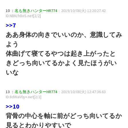
10 ：
名も無きハンターHR774
：2019/10/08(火) 12:20:27.42
ID:NBN/h8oS.net[2/2]
>>7
ああ身体の向きでいいのか、意識してみ
よう
体曲げて寝てるやつは起き上がったと
きどっち向いてるかよく見たほうがい
いな
13 ：
名も無きハンターHR774
：2019/10/08(火) 12:47:36.63
ID:8dWaV0y+.net[2/2]
>>10
背骨の中心を軸に前がどっち向いてるか
見るとわかりやすいで