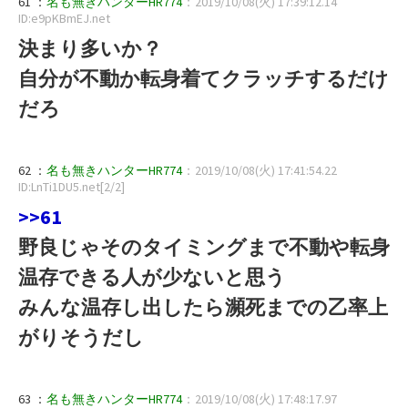
61 ：
名も無きハンターHR774
：2019/10/08(火) 17:39:12.14
ID:e9pKBmEJ.net
決まり多いか？
自分が不動か転身着てクラッチするだけ
だろ
62 ：
名も無きハンターHR774
：2019/10/08(火) 17:41:54.22
ID:LnTi1DU5.net[2/2]
>>61
野良じゃそのタイミングまで不動や転身
温存できる人が少ないと思う
みんな温存し出したら瀕死までの乙率上
がりそうだし
63 ：
名も無きハンターHR774
：2019/10/08(火) 17:48:17.97