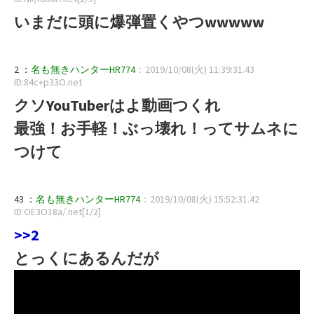
いまだに頭に爆弾置くやつwwwww
2 ：
名も無きハンターHR774
：2019/10/08(火) 11:39:31.43
ID:84c+p33O.net
クソYouTuberはよ動画つくれ
最強！お手軽！ぶっ壊れ！ってサムネに
つけて
43 ：
名も無きハンターHR774
：2019/10/08(火) 15:52:31.42
ID:OE3O18a/.net[1/2]
>>2
とっくにあるんだが