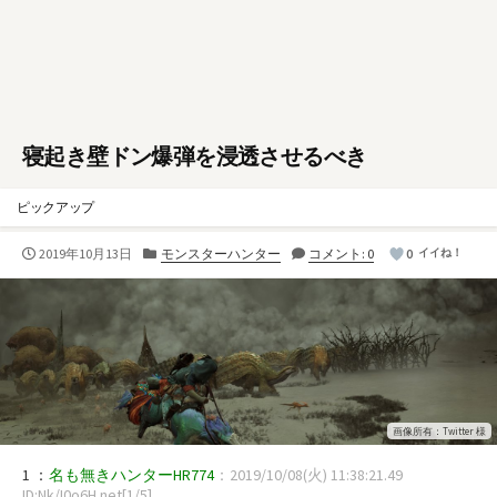
寝起き壁ドン爆弾を浸透させるべき
ピックアップ
公
カ
2019年10月13日
モンスターハンター
コメント: 0
0
イイね！
開
テ
日
ゴ
リ
ー
画像所有：Twitter 様
1 ：
名も無きハンターHR774
：2019/10/08(火) 11:38:21.49
ID:Nk/I0o6H.net[1/5]