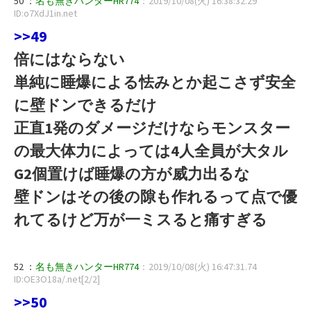
50 ：
名も無きハンターHR774
：2019/10/08(火) 16:38:32.29
ID:o7XdJ1in.net
>>49
倍にはならない
単純に睡爆による怯みとか起こさず安全
に壁ドンできるだけ
正直1発のダメージだけならモンスター
の最大体力によっては4人全員が大タル
G2個置けば睡爆の方が威力出るな
壁ドンはその後の隙も作れるって点で優
れてるけど万が一ミスると痛すぎる
52 ：
名も無きハンターHR774
：2019/10/08(火) 16:47:31.74
ID:OE3O18a/.net[2/2]
>>50