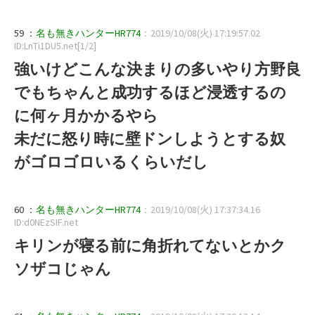
59 ：
名も無きハンターHR774
：2019/10/08(火) 17:19:57.02
ID:LnTi1DU5.net[1/2]
強いけどこんな決まりの多いやり方野良
でもちゃんと成功するほど浸透するの
に何ヶ月かかるやら
未だに怒り時に壁ドンしようとする奴
がゴロゴロいるくらいだし
60 ：
名も無きハンターHR774
：2019/10/08(火) 17:37:34.16
ID:d0NEzSIF.net
キリンが寝る前に角折れてないとかク
ソザコじゃん