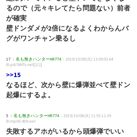
るので（元々キレてたら問題ない）前者
が確実
壁ドンダメが2倍になるよくわからんバ
グがワンチャン乗るし
17 ：
名も無きハンターHR774
：2019/10/08(火) 13:09:03.64
ID:p4/3iMTs.net[2/2]
>>15
なるほど、次から壁に爆弾並べて壁ドン
起爆にするよ。
5 ：
名も無きハンターHR774
：2019/10/08(火) 11:55:12.39
ID:mpXlC4D6.net
失敗するアホがいるから頭爆弾でいい