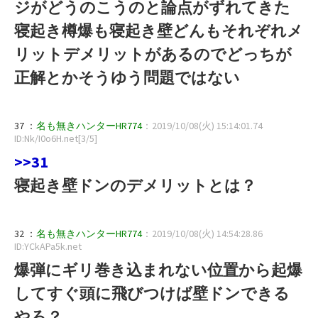
ジがどうのこうのと論点がずれてきた
寝起き樽爆も寝起き壁どんもそれぞれメ
リットデメリットがあるのでどっちが
正解とかそうゆう問題ではない
37 ：
名も無きハンターHR774
：2019/10/08(火) 15:14:01.74
ID:Nk/I0o6H.net[3/5]
>>31
寝起き壁ドンのデメリットとは？
32 ：
名も無きハンターHR774
：2019/10/08(火) 14:54:28.86
ID:YCkAPa5k.net
爆弾にギリ巻き込まれない位置から起爆
してすぐ頭に飛びつけば壁ドンできる
やろ？