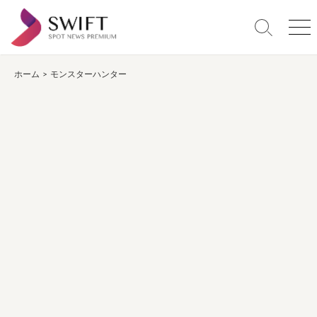
コ
ン
検
メ
テ
索
ニ
ン
切
ュ
り
ー
ホーム
>
モンスターハンター
ツ
替
へ
え
ス
キ
ッ
プ