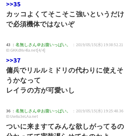
>>35
カッコよくてそこそこ強いというだけ
で必須機体ではないぞ
43 ：
名無しさん＠お腹いっぱい。
：2019/05/15(水) 19:38:52.21
ID:GKKdNv4la.net[4/4]
>>37
傭兵でリルルミドリの代わりに使えそ
うかなって
レイラの方が可愛いし
36 ：
名無しさん＠お腹いっぱい。
：2019/05/15(水) 19:25:48.36
ID:Uw6u3eLAa.net
ついに来ますてみんな欲しがってるの