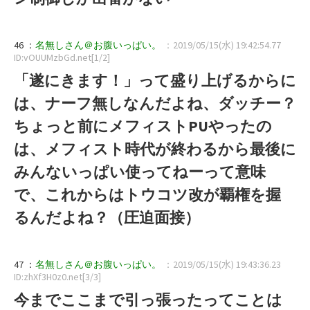
46 ：
名無しさん＠お腹いっぱい。
：2019/05/15(水) 19:42:54.77
ID:vOUUMzbGd.net[1/2]
「遂にきます！」って盛り上げるからに
は、ナーフ無しなんだよね、ダッチー？
ちょっと前にメフィストPUやったの
は、メフィスト時代が終わるから最後に
みんないっぱい使ってねーって意味
で、これからはトウコツ改が覇権を握
るんだよね？（圧迫面接）
47 ：
名無しさん＠お腹いっぱい。
：2019/05/15(水) 19:43:36.23
ID:zhXf3H0z0.net[3/3]
今までここまで引っ張ったってことは