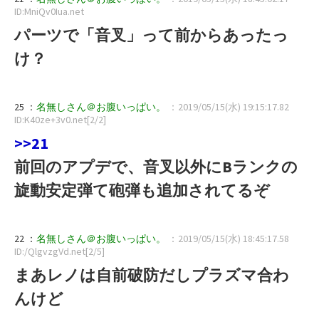
ID:MniQv0Iua.net
パーツで「音叉」って前からあったっ
け？
25 ：
名無しさん＠お腹いっぱい。
：2019/05/15(水) 19:15:17.82
ID:K40ze+3v0.net[2/2]
>>21
前回のアプデで、音叉以外にBランクの
旋動安定弾て砲弾も追加されてるぞ
22 ：
名無しさん＠お腹いっぱい。
：2019/05/15(水) 18:45:17.58
ID:/QlgvzgVd.net[2/5]
まあレノは自前破防だしプラズマ合わ
んけど