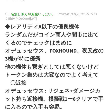
2 ：
名無しさん＠お腹いっぱい。
：2019/05/14(火) 22:55:05.63
ID:Bh9N/kOo0.net[2/7]
◆レアリティA以下の優良機体
ランダムだがコイン商人や闇市に出て
くるのでチェックはまめに
オデュッセウス、FOXHOUND、夜叉改の
3機が特に優秀
他の機体も繋ぎとしては悪くないけど
トークン集めは大変なのでよく考えて
〇近接
オデュッセウス : リジェネ+ダメージカ
ット持ち近接機。模擬戦1ー6クリアで手
に入るので入手も容易。