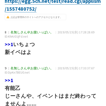
https://egg.5ch.net/test/read.cgi/applism
/1557480752/
上記は管理外のサイトへのアクセスとなります。
8 ：
名無しさん＠お腹いっぱい。
：2019/05/15(水) 17:28:28.69
ID:KhKrEUjFd.net
>>1
いちょつ
新イベはよ
9 ：
名無しさん＠お腹いっぱい。
：2019/05/15(水) 17:33:37.67
ID:DpKn7BEU0.net
>>1
有能乙
じーさんや、イベントはまだ終わって
ませんよ……