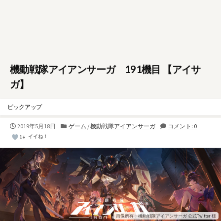
機動戦隊アイアンサーガ 191機目 【アイサ
ガ】
ピックアップ
公
カ
2019年5月18日
ゲーム
/
機動戦隊アイアンサーガ
コメント: 0
開
テ
1+
イイね！
日
ゴ
リ
ー
画像所有：機動戦隊アイアンサーガ 公式Twitter 様