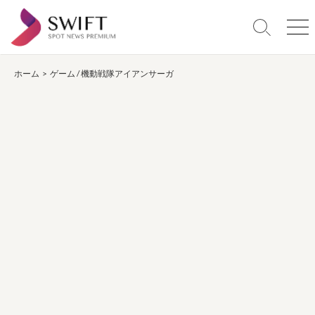
コ
ン
検
メ
テ
索
ニ
ン
切
ュ
り
ー
ホーム
>
ゲーム
/
機動戦隊アイアンサーガ
ツ
替
へ
え
ス
キ
ッ
プ