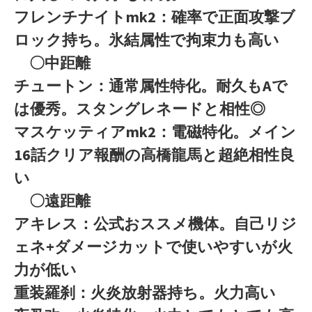
フレンチナイトmk2：確率で正面攻撃ブ
ロック持ち。氷結属性で拘束力も高い
〇中距離
チュートン：通常属性特化。耐久もAで
は優秀。スタングレネードと相性◎
マスケッティアmk2：電磁特化。メイン
16話クリア報酬の高橋龍馬と超絶相性良
い
〇遠距離
アキレス：公式おススメ機体。自己リジ
ェネ+ダメージカットで使いやすいが火
力が低い
重装羅刹：火炎放射器持ち。火力高い