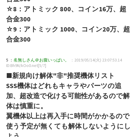
☆8：アトミック 800、コイン16万、超
合金300
☆9：アトミック 1000、コイン20万、超
合金300
5 ：
名無しさん＠お腹いっぱい。
：2019/05/14(火) 23:07:53.14
ID:Bh9N/kOo0.net[5/7]
■新規向け解体"非"推奨機体リスト
SSS機体はどれもキャラやパーツの追
加、超改造で化ける可能性があるので解
体は慎重に。
翼機体以上は再入手に時間がかかるので
使う予定が無くても解体しないようにし
よう。