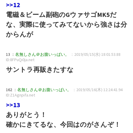
>>12
電磁＆ビーム副砲のGウァサゴMK5だ
な、実際に使ってみてないから強さは分
からんが
13 ：
名無しさん＠お腹いっぱい。
：2019/05/15(水) 18:01:53.88
ID:8FPuQi0ja.net
サントラ再販きたすな
162 ：
名無しさん＠お腹いっぱい。
：2019/05/16(木) 12:24:41.94
ID:Z1Agnpifa.net
>>13
ありがとう！
確かにきてるな、今回はのがさんぞ！