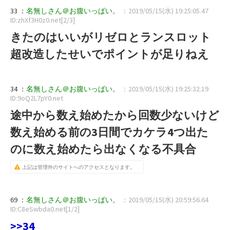
33 ：
名無しさん＠お腹いっぱい。
：2019/05/15(水) 19:25:05.47
ID:zhXf3H0z0.net[2/3]
きたのはいいがリゼロとランスロット
超改造したせいでポイントが足りねえ
34 ：
名無しさん＠お腹いっぱい。
：2019/05/15(水) 19:25:32.19
ID:9oQ2L7pY0.net
途中から数え始めたから回数少ないけど
数え始める前の3日間でカケラ4つ出た
のに数え始めたら出なくなる不具合
上記は管理外のサイトへのアクセスとなります。
69 ：
名無しさん＠お腹いっぱい。
：2019/05/15(水) 20:59:56.64
ID:C8eSwbda0.net[1/2]
>>34