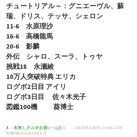
チュートリアル～：グニエーヴル、蘇
瑞、ドリス、テッサ、シェロン
11-6 水原理沙
16-6 高橋龍馬
20-6 影麟
外伝 シャロ、スーラ、トゥヤ
挑戦18 永瀬綾
10万人突破特典 エリカ
ログボ2日目 アイリ
ログボ3日目 佐々木光子
図鑑100機 葵博士
4 ：
名無しさん＠お腹いっぱい。
：2019/05/14(火) 23:04:13.00
ID:Bh9N/kOo0.net[4/7]