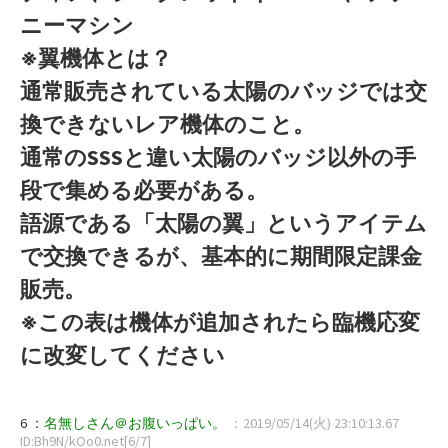
ニーマシン
※翼機体とは？
通常販売されている太陽のバッジでは交
換できないレア機体のこと。
通常のSSSと違い太陽のバッジ以外の手
段で集める必要がある。
語源である「太陽の翼」というアイテム
で交換できるが、基本的に期間限定課金
販売。
※この表は機体が追加されたら臨機応変
に改変してください
6 ：
名無しさん＠お腹いっぱい。
：2019/05/14(火) 23:10:13.67
ID:Bh9N/kOo0.net[6/7]