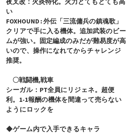
夜叉改：火炎特化。火力とてもとても高
い
FOXHOUND : 外伝「三流傭兵の鎮魂歌」
クリアで手に入る機体。追加武装のビー
ムが強い。固定編成のみだが難易度が高
いので、操作になれてからチャレンジ
推奨。
〇戦闘機,戦車
シーガル：PT全員にリジェネ。超便
利。1-1報酬の機体を間違って売らない
ようにロックを
◆ゲーム内で入手できるキャラ