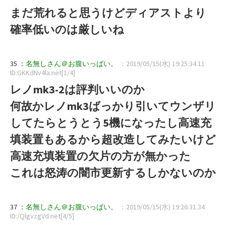
まだ荒れると思うけどディアストより
確率低いのは厳しいね
35 ：
名無しさん＠お腹いっぱい。
：2019/05/15(水) 19:25:34.11
ID:GKKdNv4la.net[1/4]
レノmk3-2は評判いいのか
何故かレノmk3ばっかり引いてウンザリ
してたらとうとう5機になったし高速充
填装置もあるから超改造してみたいけど
高速充填装置の欠片の方が無かった
これは怒涛の闇市更新するしかないのか
37 ：
名無しさん＠お腹いっぱい。
：2019/05/15(水) 19:26:31.34
ID:/QlgvzgVd.net[4/5]