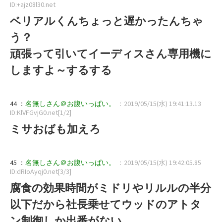
ID:+ajz08l30.net
ベリアルくんちょっと遅かったんちゃ
う？
頑張って引いてイーディスさん専用機に
しますよ～するする
44 ：
名無しさん＠お腹いっぱい。
：2019/05/15(水) 19:41:13.13
ID:KlVFGvjG0.net[1/2]
ミサおばも加えろ
45 ：
名無しさん＠お腹いっぱい。
：2019/05/15(水) 19:42:05.85
ID:dRIoAyqj0.net[3/3]
腐食の効果時間がミドリやリルルの半分
以下だから社長乗せてウッドのアトタ
ン制御しか出番がない