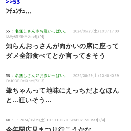
>>53
ﾝﾁｭﾝﾁｭ…
55 ：
名無しさん＠お腹いっぱい。
：2024/06/29(土) 10:37:17.00
ID:Vy6878NM0.net[3/4]
知らんおっさんが向かいの席に座って
ダメ全部食べてとか言ってきそう
59 ：
名無しさん＠お腹いっぱい。
：2024/06/29(土) 10:46:40.39
ID:JCOBlDcI0.net[5/13]
肇ちゃんって地味にえっちだよなほん
と…狂いそう…
60 ：
：2024/06/29(土) 10:50:10.82 ID:WAPDxJor0.net[1/4]
今年関広見まつり行こうかな