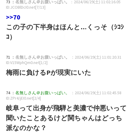
73 ：
名無しさん＠お腹いっぱい。
：2024/06/29(土) 11:02:16.05
ID:JCOBlDcI0.net[7/13]
>>70
この子の下半身はほんと…くっそ（ｼｺｼ
ｺ）
71 ：
名無しさん＠お腹いっぱい。
：2024/06/29(土) 11:01:20.31
ID:V15WphQm0.net[1/2]
梅雨に負けるPが現実にいた
74 ：
名無しさん＠お腹いっぱい。
：2024/06/29(土) 11:02:45.58
ID:ZPr4/jEI0.net[2/4]
岐阜って出身が飛騨と美濃で仲悪いって
聞いたことあるけど関ちゃんはどっち
派なのかな？