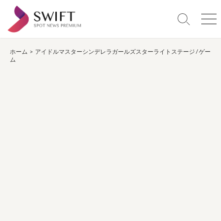
コ
ン
検
メ
テ
索
ニ
ン
切
ュ
り
ー
ホーム
>
アイドルマスターシンデレラガールズスターライトステージ
/
ゲー
ツ
ム
替
へ
え
ス
キ
ッ
プ