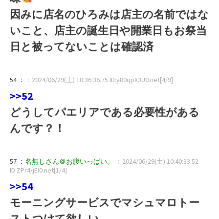
因みに店名のひろみは店主の名前ではな
いこと、店主の誕生日や開業日もお祭当
日と被ってないことは確認済
54 ：
：2024/06/29(土) 10:36:36.75 ID:y80qpX3U0.net[4/9]
>>52
どうしてパエリアである必要性がある
んです？！
57 ：
名無しさん＠お腹いっぱい。
：2024/06/29(土) 10:40:33.52
ID:ZPr4/jEI0.net[1/4]
>>54
モーニングサービスでマシュマロトー
ストつけて欲しい