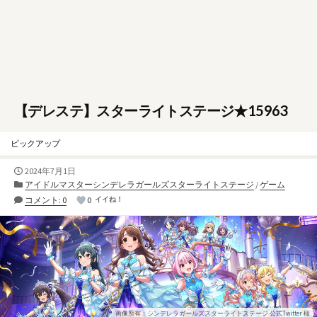
【デレステ】スターライトステージ★15963
ピックアップ
公
2024年7月1日
開
カ
アイドルマスターシンデレラガールズスターライトステージ
/
ゲーム
日
テ
コメント: 0
0
イイね！
ゴ
リ
ー
画像所有：シンデレラガールズスターライトステージ 公式Twitter 様