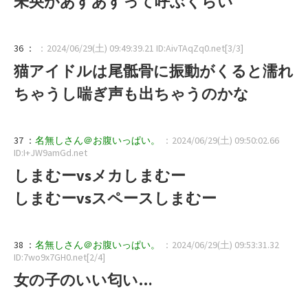
未央があすあすって呼ぶくらい
36 ：
：2024/06/29(土) 09:49:39.21 ID:AivTAqZq0.net[3/3]
猫アイドルは尾骶骨に振動がくると濡れ
ちゃうし喘ぎ声も出ちゃうのかな
37 ：
名無しさん＠お腹いっぱい。
：2024/06/29(土) 09:50:02.66
ID:I+JW9amGd.net
しまむーvsメカしまむー
しまむーvsスペースしまむー
38 ：
名無しさん＠お腹いっぱい。
：2024/06/29(土) 09:53:31.32
ID:7wo9x7GH0.net[2/4]
女の子のいい匂い…