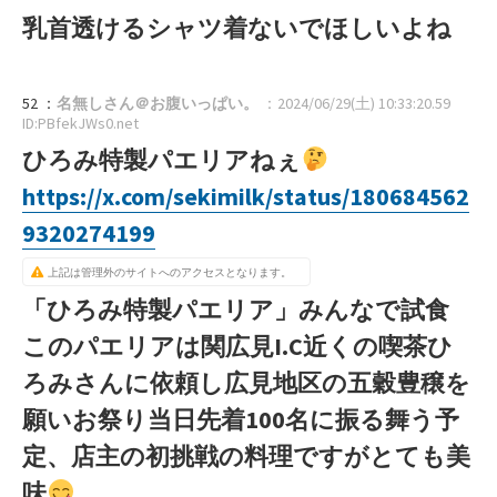
乳首透けるシャツ着ないでほしいよね
52 ：
名無しさん＠お腹いっぱい。
：2024/06/29(土) 10:33:20.59
ID:PBfekJWs0.net
ひろみ特製パエリアねぇ
https://x.com/sekimilk/status/180684562
9320274199
上記は管理外のサイトへのアクセスとなります。
「ひろみ特製パエリア」みんなで試食
このパエリアは関広見I.C近くの喫茶ひ
ろみさんに依頼し広見地区の五穀豊穣を
願いお祭り当日先着100名に振る舞う予
定、店主の初挑戦の料理ですがとても美
味