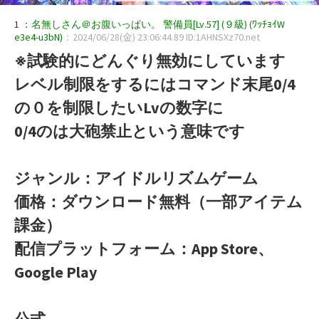
1 ：
名無しさん＠お腹いっぱい。 警備員[Lv.57] (９級) (ﾜｯﾁｮｲW
e3e4-u3bN)
：2024/06/28(金) 23:06:44.89 ID:1AHNSXz70.net
※試験的にどんぐり無効にしています
レベル制限をするにはコマンド末尾0/4
の０を制限したいLvの数字に
0/4のは大砲禁止という意味です
ジャンル：アイドルリズムゲーム
価格：ダウンロード無料（一部アイテム
課金）
配信プラットフォーム：App Store、
Google Play
公式