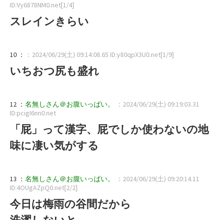
ID:Vy6878NM0.net[1/4]
スレインきらい
10 ：
：2024/06/29(土) 09:14:08.65 ID:y80qpX3U0.net[1/9]
いちおつ尻も盛れ
12 ：
名無しさん＠お腹いっぱい。
：2024/06/29(土) 09:19:03.31
ID:pcigI6nn0.net
「屁」って漢字、屁でしか使わないの地
味に凄い気がする
13 ：
名無しさん＠お腹いっぱい。
：2024/06/29(土) 09:20:14.11
ID:4OUgAZpQ0.net[2/2]
今日は梅雨の谷間だから
洗濯しないと…