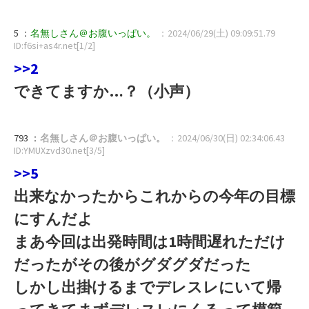
5 ：
名無しさん＠お腹いっぱい。
：2024/06/29(土) 09:09:51.79
ID:f6si+as4r.net[1/2]
>>2
できてますか…？（小声）
793 ：
名無しさん＠お腹いっぱい。
：2024/06/30(日) 02:34:06.43
ID:YMUXzvd30.net[3/5]
>>5
出来なかったからこれからの今年の目標
にすんだよ
まあ今回は出発時間は1時間遅れただけ
だったがその後がグダグダだった
しかし出掛けるまでデレスレにいて帰