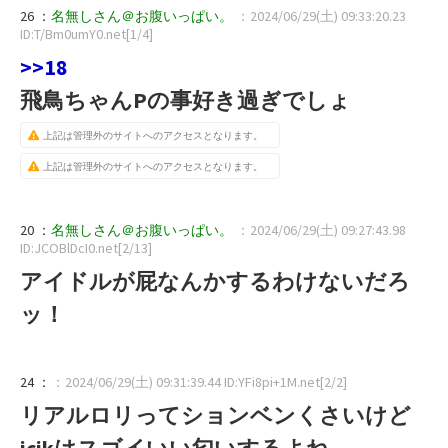
26 ：
名無しさん＠お腹いっぱい。
：2024/06/29(土) 09:33:20.23
ID:T/Bm0umY0.net[1/4]
>>18
飛鳥ちゃんPの事好き過ぎでしょ
上記は管理外のサイトへのアクセスとなります。
上記は管理外のサイトへのアクセスとなります。
20 ：
名無しさん＠お腹いっぱい。
：2024/06/29(土) 09:27:43.98
ID:JCOBlDcI0.net[2/13]
アイドルが屁なんかするわけないだろ
ッ！
24 ：
：2024/06/29(土) 09:31:39.44 ID:YFi8pi+1M.net[2/2]
リアルロリってションベンくさいけど
jcjkはスゴイいい匂いするよね