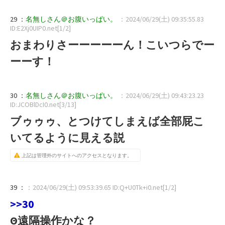
29 ：
名無しさん＠お腹いっぱい。
：2024/06/29(土) 09:35:55.83
ID:E2Xj0UIP0.net[1/2]
おまわりさーーーーーん！こいつらでー
ーーす！
30 ：
名無しさん＠お腹いっぱい。
：2024/06/29(土) 09:43:23.23
ID:JCOBlDcI0.net[3/13]
ブゥゥゥ、とつけてしまえば全部屁こ
いてるように見える説
上記は管理外のサイトへのアクセスとなります。
39 ：
：2024/06/29(土) 09:53:39.65 ID:Q+U0Tk+i0.net[1/2]
>>30
Θ遠隔操作かな？