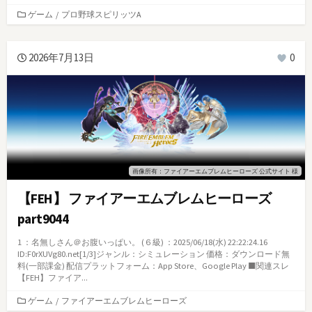
カ
ゲーム
/
プロ野球スピリッツA
テ
ゴ
リ
2026年7月13日
0
ー
画像所有：ファイアーエムブレムヒーローズ 公式サイト 様
【FEH】 ファイアーエムブレムヒーローズ
part9044
1 ：名無しさん＠お腹いっぱい。 (６級) ：2025/06/18(水) 22:22:24.16
ID:F0rXUVg80.net[1/3]ジャンル：シミュレーション 価格：ダウンロード無
料(一部課金) 配信プラットフォーム：App Store、Google Play ■関連スレ
【FEH】ファイア...
カ
ゲーム
/
ファイアーエムブレムヒーローズ