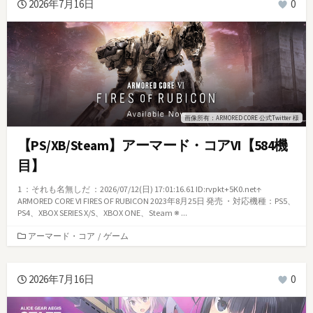
2026年7月16日
0
ー
画像所有：ARMORED CORE 公式Twitter 様
【PS/XB/Steam】アーマード・コアVI【584機
目】
1 ：それも名無しだ ：2026/07/12(日) 17:01:16.61 ID:rvpkt+5K0.net↑
ARMORED CORE VI FIRES OF RUBICON 2023年8月25日 発売 ・対応機種：PS5、
PS4、XBOX SERIES X/S、XBOX ONE、Steam ※ ...
カ
アーマード・コア
/
ゲーム
テ
ゴ
リ
2026年7月16日
0
ー