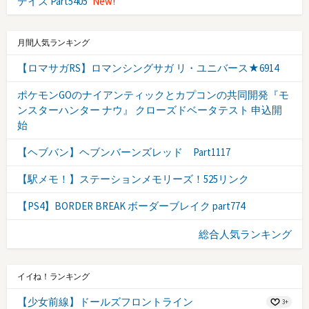
デイズ Part5405
New!
月間人気ランキング
【ロマサガRS】ロマンシングサガ リ・ユニバース★6914
ポケモンGOのナイアンティックとカプコンの共同開発『モ
ンスターハンター ナウ』 クローズドベータテスト 申込開
始
【ヘブバン】ヘブンバーンズレッド Part1117
【駅メモ！】ステーションメモリーズ！525リンク
【PS4】BORDER BREAK ボーダーブレイク part774
総合人気ランキング
イイね！ランキング
【少女前線】ドールズフロントライン
3+