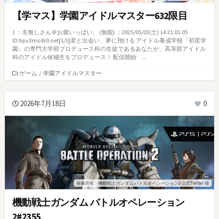
【学マス】学園アイドルマスター632限目
1 ：名無しさん＠お腹いっぱい。 (無能) ：2025/05/03(土) 14:21:01.05
ID:bpv3mo8r0.net[1/5]君と出会い、夢に翔ける アイドル養成学校「初星学
園」の専門大学部プロデュース科の生徒であるあなたが、高等部アイドル
科のアイドル候補生をプロデュース！ 配信開始 ...
カ
ゲーム
/
学園アイドルマスター
テ
ゴ
リ
2026年7月18日
0
ー
画像所有：機動戦士ガンダム バトルオペレーション2 公式Twitter 様
機動戦士ガンダム バトルオペレーション
2#2355