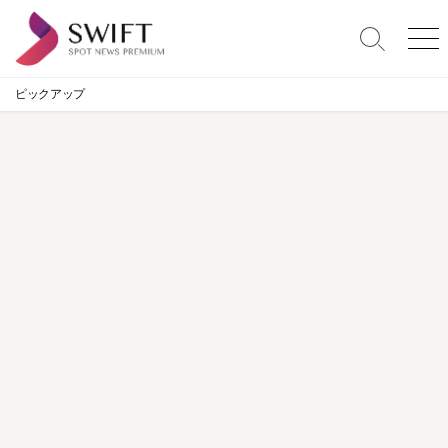
コ
ン
検
メ
テ
索
ニ
ン
切
ュ
ピックアップ
り
ー
ツ
替
へ
え
ス
キ
ッ
プ