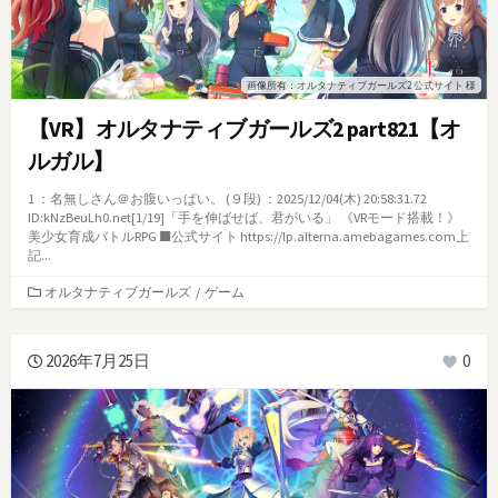
画像所有：オルタナティブガールズ2 公式サイト 様
【VR】オルタナティブガールズ2 part821【オ
ルガル】
1 ：名無しさん＠お腹いっぱい。 (９段) ：2025/12/04(木) 20:58:31.72
ID:kNzBeuLh0.net[1/19]「手を伸ばせば、君がいる」 《VRモード搭載！》
美少女育成バトルRPG ■公式サイト https://lp.alterna.amebagames.com上
記...
カ
オルタナティブガールズ
/
ゲーム
テ
ゴ
リ
2026年7月25日
0
ー