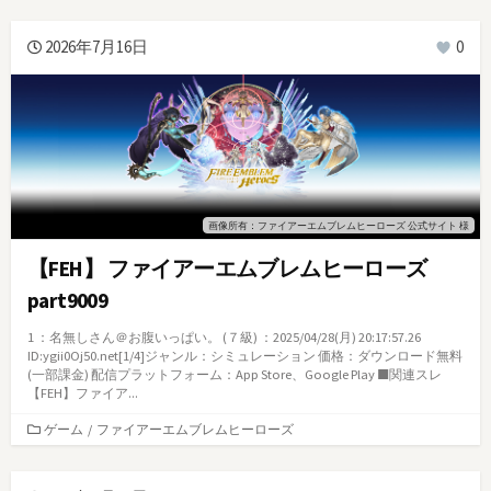
ゴ
リ
2026年7月16日
0
ー
画像所有：ファイアーエムブレムヒーローズ 公式サイト 様
【FEH】 ファイアーエムブレムヒーローズ
part9009
1 ：名無しさん＠お腹いっぱい。 (７級) ：2025/04/28(月) 20:17:57.26
ID:ygii0Oj50.net[1/4]ジャンル：シミュレーション 価格：ダウンロード無料
(一部課金) 配信プラットフォーム：App Store、Google Play ■関連スレ
【FEH】ファイア...
カ
ゲーム
/
ファイアーエムブレムヒーローズ
テ
ゴ
リ