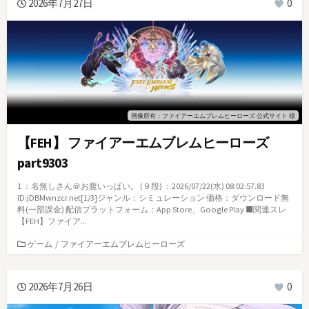
2026年7月27日
0
ー
画像所有：ファイアーエムブレムヒーローズ 公式サイト 様
【FEH】 ファイアーエムブレムヒーローズ
part9303
1 ：名無しさん＠お腹いっぱい。 (９段) ：2026/07/22(水) 08:02:57.83
ID:jDBMwnzcr.net[1/3]ジャンル：シミュレーション 価格：ダウンロード無
料(一部課金) 配信プラットフォーム：App Store、Google Play ■関連スレ
【FEH】ファイア...
カ
ゲーム
/
ファイアーエムブレムヒーローズ
テ
ゴ
リ
2026年7月26日
0
ー