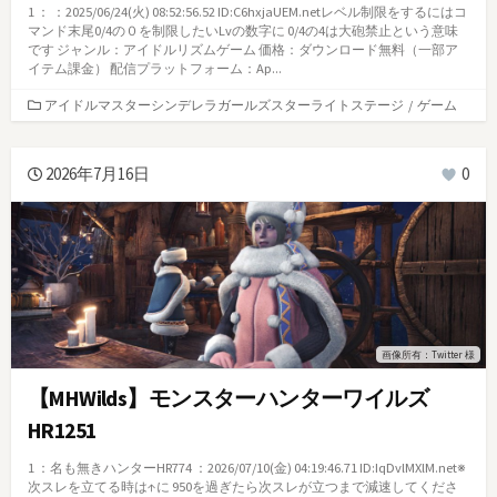
1 ： ：2025/06/24(火) 08:52:56.52 ID:C6hxjaUEM.netレベル制限をするにはコ
マンド末尾0/4の０を制限したいLvの数字に 0/4の4は大砲禁止という意味
です ジャンル：アイドルリズムゲーム 価格：ダウンロード無料（一部ア
イテム課金） 配信プラットフォーム：Ap...
カ
アイドルマスターシンデレラガールズスターライトステージ
/
ゲーム
テ
ゴ
リ
2026年7月16日
0
ー
画像所有：Twitter 様
【MHWilds】モンスターハンターワイルズ
HR1251
1 ：名も無きハンターHR774 ：2026/07/10(金) 04:19:46.71 ID:IqDvlMXlM.net※
次スレを立てる時は↑に 950を過ぎたら次スレが立つまで減速してくださ