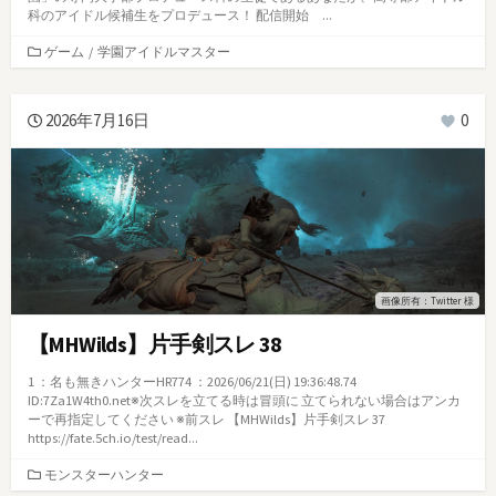
科のアイドル候補生をプロデュース！ 配信開始 ...
カ
ゲーム
/
学園アイドルマスター
テ
ゴ
リ
2026年7月16日
0
ー
画像所有：Twitter 様
【MHWilds】片手剣スレ 38
1 ：名も無きハンターHR774 ：2026/06/21(日) 19:36:48.74
ID:7Za1W4th0.net※次スレを立てる時は冒頭に 立てられない場合はアンカ
ーで再指定してください ※前スレ 【MHWilds】片手剣スレ 37
https://fate.5ch.io/test/read...
カ
モンスターハンター
テ