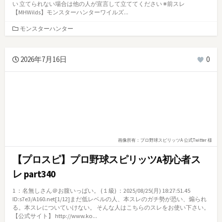
い 立てられない場合は他の人が宣言して立ててください ※前スレ
【MHWilds】モンスターハンターワイルズ...
カ
モンスターハンター
テ
ゴ
リ
2026年7月16日
0
ー
画像所有：プロ野球スピリッツA 公式Twitter 様
【プロスピ】プロ野球スピリッツA初心者ス
レ part340
1 ：名無しさん＠お腹いっぱい。 (１級) ：2025/08/25(月) 18:27:51.45
ID:s7e3/A160.net[1/12]まだ低レベルの人、本スレのガチ勢が恐い、煽られ
る。本スレについていけない。 そんな人はこちらのスレをお使い下さい。
【公式サイト】 http://www.ko...