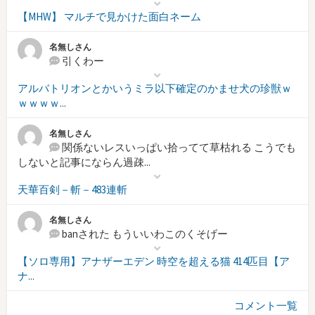
【MHW】 マルチで見かけた面白ネーム
名無しさん
引くわー
アルバトリオンとかいうミラ以下確定のかませ犬の珍獣ｗ
ｗｗｗｗ...
名無しさん
関係ないレスいっぱい拾ってて草枯れる こうでも
しないと記事にならん過疎...
天華百剣－斬－483連斬
名無しさん
banされた もういいわこのくそげー
【ソロ専用】アナザーエデン 時空を超える猫 414匹目【ア
ナ...
コメント一覧