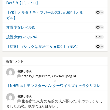
Part619【ドルフロ】
【VR】オルタナティブガールズ2 part664【オル
2+
ガル】
放置少女レベル80
2+
放置少女レベル245
2+
【STG】ゴシックは魔法乙女★820【ゴ魔乙】
2+
新着コメント
名無しさん
https://i.imgur.com/7J5ZKeP.jpeg ht...
【MHWilds】モンスターハンターワイルズキャラクリスレ
名無しさん
集会所で東方の名前の人が揃った時はびっくりし
ましたね私、妖夢で2人目がレ...