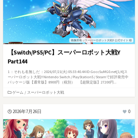
画像所有：スーパーロボット大戦X 公式サイト 様
【Switch/PS5/PC】スーパーロボット大戦Y
Part144
1 ：それも名無しだ ：2026/07/21(火) 05:33:40.44 ID:GoccSuMG0.net[1/4]ス
ーパーロボット大戦Y Nintendo Switch / PlayStation5 / Steamで好評発売中
パッケージ版【通常版】8900円 （税別） 【超限定版】27200円...
カ
ゲーム
/
スーパーロボット大戦
テ
ゴ
リ
2026年7月26日
0
ー