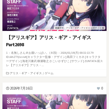
画像所有：アリス・ギア・アイギス 公式サイト 様
【アリスギア】アリス・ギア・アイギス
Part2698
1 ：名無しさん＠お腹いっぱい。 (８段) ：2026/01/19(月) 00:32:13.79
ID:iAhZT9/xr.net[キャラクター監修・デザイン] 島田フミカネ [キャラクタ
ーデザイン] 海老川兼武 柳瀬敬之 かこいかずひこ [サウンド] ZUNTATA 前ス
レ 【アリスギア】アリス・...
カ
アリス・ギア・アイギス
/
ゲーム
テ
ゴ
リ
2026年7月16日
0
ー