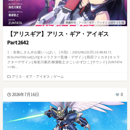
画像所有：アリス・ギア・アイギス 公式サイト 様
【アリスギア】アリス・ギア・アイギス
Part2642
1 ：名無しさん＠お腹いっぱい。 (９段) ：2025/06/23(月) 22:48:43.71
ID:br/He7IX0.net[1/3][キャラクター監修・デザイン] 島田フミカネ [キャラ
クターデザイン] 海老川兼武 柳瀬敬之 かこいかずひこ [サウンド] ZUNTATA
>>90...
カ
アリス・ギア・アイギス
/
ゲーム
テ
ゴ
リ
2026年7月16日
0
ー