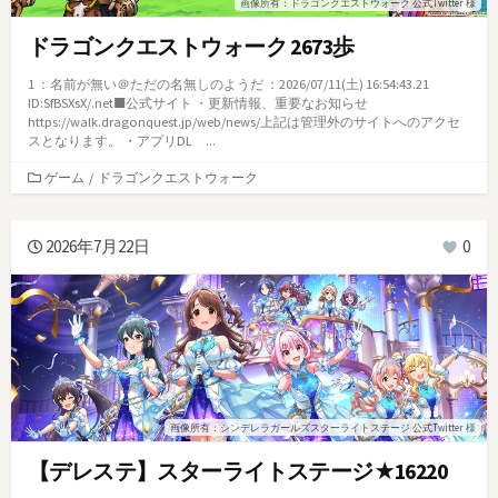
画像所有：ドラゴンクエストウォーク 公式Twitter 様
ドラゴンクエストウォーク 2673歩
1 ：名前が無い＠ただの名無しのようだ ：2026/07/11(土) 16:54:43.21
ID:SfBSXsX/.net■公式サイト ・更新情報、重要なお知らせ
https://walk.dragonquest.jp/web/news/上記は管理外のサイトへのアクセ
スとなります。 ・アプリDL ...
カ
ゲーム
/
ドラゴンクエストウォーク
テ
ゴ
リ
2026年7月22日
0
ー
画像所有：シンデレラガールズスターライトステージ 公式Twitter 様
【デレステ】スターライトステージ★16220