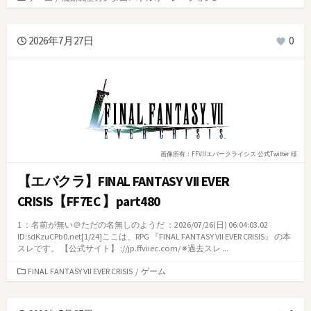
テ
ゴ
リ
2026年7月27日
0
ー
画像所有：FFVIIエバークライシス 公式Twitter 様
【エバクラ】FINAL FANTASY VII EVER
CRISIS【FF7EC 】part480
1 ：名前が無い＠ただの名無しのようだ ：2026/07/26(日) 06:04:03.02
ID:sdKzuCPb0.net[1/24]ここは、RPG 『FINAL FANTASY VII EVER CRISIS』 の本
スレです。 【公式サイト】 ://jp.ffviiec.com/ ※過去スレ ...
カ
FINAL FANTASY VII EVER CRISIS
/
ゲーム
テ
ゴ
リ