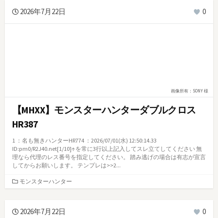
リ
2026年7月22日
0
ー
画像所有：SONY 様
【MHXX】モンスターハンターダブルクロス
HR387
1 ：名も無きハンターHR774 ：2026/07/01(水) 12:50:14.33
ID:pm0/R2J40.net[1/10]↑を常に3行以上記入してスレ立てしてください 無
理なら代理のレス番号を指定してください。 踏み逃げの場合は有志が宣言
してからお願いします。 テンプレは>>2...
カ
モンスターハンター
テ
ゴ
リ
2026年7月22日
0
ー