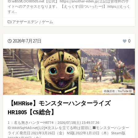
ID:wBSSfLOO00505.net【公式】 https://another-eden.jp/上記は管理外のサ
イトへのアクセスとなります。 【えっくす(旧ついったー)】 https://えっく
す.c...
カ
アナザーエデン
/
ゲーム
テ
ゴ
リ
2026年7月27日
0
ー
画像所有：YouTube 様
【MHRise】モンスターハンターライズ
HR1805【CS総合】
1 ：名も無きハンターHR774 ：2026/07/18(土) 15:49:37.36
ID:WkWSqHiA0.net[1/2]※次スレを立てる時は冒頭に ■モンスターハンター
ライズ 発売日 2021年3月26日（金） NS版 2022年1月13日（木） Steam版