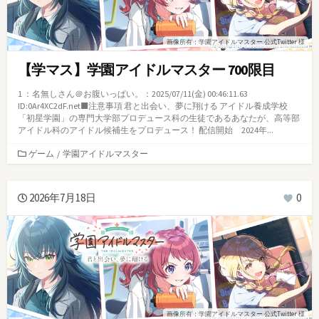
画像所有：学園アイドルマスター 公式Twitter 様
【学マス】学園アイドルマスター 700限目
1 ：名無しさん＠お腹いっぱい。：2025/07/11(金) 00:46:11.63
ID:0Ar4XC2dF.net■注意事項 君と出会い、夢に翔ける アイドル養成学校
「初星学園」の専門大学部プロデュース科の生徒であるあなたが、高等部
アイドル科のアイドル候補生をプロデュース！ 配信開始 2024年...
カ
ゲーム
/
学園アイドルマスター
テ
ゴ
リ
2026年7月18日
0
ー
画像所有：学園アイドルマスター 公式Twitter 様