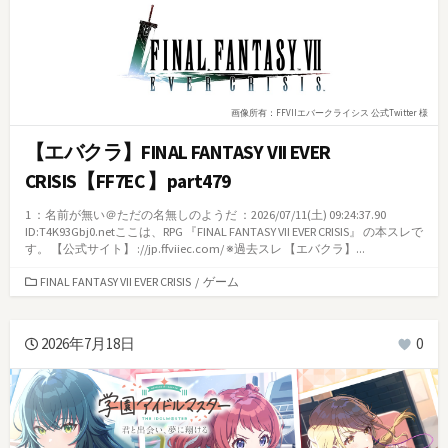
画像所有：FFVIIエバークライシス 公式Twitter 様
【エバクラ】FINAL FANTASY VII EVER
CRISIS【FF7EC 】part479
1 ：名前が無い＠ただの名無しのようだ ：2026/07/11(土) 09:24:37.90
ID:T4K93Gbj0.netここは、RPG 『FINAL FANTASY VII EVER CRISIS』 の本スレで
す。 【公式サイト】 ://jp.ffviiec.com/ ※過去スレ 【エバクラ】...
カ
FINAL FANTASY VII EVER CRISIS
/
ゲーム
テ
ゴ
リ
2026年7月18日
0
ー