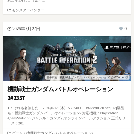
2023年1月20日（金） ...
カ
モンスターハンター
テ
ゴ
リ
2026年7月27日
0
ー
画像所有：機動戦士ガンダム バトルオペレーション2 公式Twitter 様
機動戦士ガンダム バトルオペレーション
2#2357
1 ：それも名無しだ ：2026/07/23(木) 15:28:40.16 ID:NRsrdrFZ0.net[1/2]製品
名：機動戦士ガンダム バトルオペレーション2 対応機種：PlayStation
4/PlayStation 5 ジャンル：ガンダムオンラインバトルアクション 正式リリ
ース：201...
カ
ゲーム
/
機動戦士ガンダム バトルオペレーション2