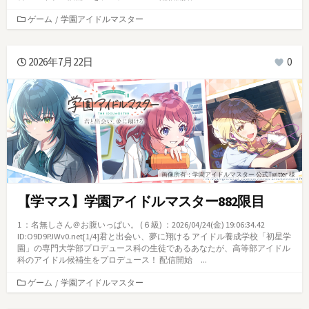
カ
ゲーム
/
学園アイドルマスター
テ
ゴ
リ
2026年7月22日
0
ー
画像所有：学園アイドルマスター 公式Twitter 様
【学マス】学園アイドルマスター882限目
1 ：名無しさん＠お腹いっぱい。 (６級) ：2026/04/24(金) 19:06:34.42
ID:O9D9PJWv0.net[1/4]君と出会い、夢に翔ける アイドル養成学校「初星学
園」の専門大学部プロデュース科の生徒であるあなたが、高等部アイドル
科のアイドル候補生をプロデュース！ 配信開始 ...
カ
ゲーム
/
学園アイドルマスター
テ
ゴ