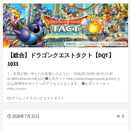
画像所有：ドラゴンクエストタクト 公式Twitter 様
【総合】ドラゴンクエストタクト【DQT】
1033
1 ：名前が無い＠ただの名無しのようだ ：2026/07/16(木) 06:33:21.87
ID:0M3obkem0.net[1/17]■公式サイト http://www.dragonquest.jp/tact/上
記は管理外のサイトへのアクセスとなります。 ■公式ツイッター
http://mobi...
カ
ゲーム
/
ドラゴンクエストタクト
テ
ゴ
リ
2026年7月21日
0
ー