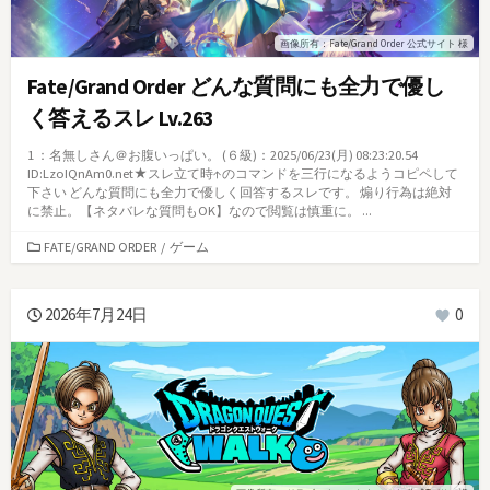
画像所有：Fate/Grand Order 公式サイト 様
Fate/Grand Order どんな質問にも全力で優し
く答えるスレ Lv.263
1 ：名無しさん＠お腹いっぱい。 (６級)：2025/06/23(月) 08:23:20.54
ID:LzoIQnAm0.net★スレ立て時↑のコマンドを三行になるようコピペして
下さい どんな質問にも全力で優しく回答するスレです。 煽り行為は絶対
に禁止。【ネタバレな質問もOK】なので閲覧は慎重に。 ...
カ
FATE/GRAND ORDER
/
ゲーム
テ
ゴ
リ
2026年7月24日
0
ー