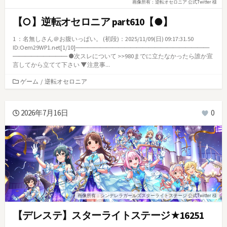
画像所有：逆転オセロニア 公式Twitter 様
【○】逆転オセロニア part610【●】
1 ：名無しさん＠お腹いっぱい。 (初段)：2025/11/09(日) 09:17:31.50
ID:Oem29WP1.net[1/10]――――――――――――――――――――――
――――――――― ●次スレについて >>980までに立たなかったら誰か宣
言してから立てて下さい ▼注意事...
カ
ゲーム
/
逆転オセロニア
テ
ゴ
リ
2026年7月16日
0
ー
画像所有：シンデレラガールズスターライトステージ 公式Twitter 様
【デレステ】スターライトステージ★16251