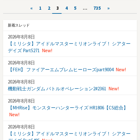
テ
投
ゴ
«
1
2
3
4
5
…
735
»
リ
稿
ー
新着スレッド
ナ
2026年8月8日
ビ
【ミリシタ】アイドルマスターミリオンライブ！ シアター
ゲ
デイズ Part5271
New!
ー
2026年8月8日
【FEH】 ファイアーエムブレムヒーローズpart9004
New!
シ
2026年8月8日
ョ
機動戦士ガンダム バトルオペレーション2#2361
New!
ン
2026年8月8日
【MHRise】モンスターハンターライズ HR1806【CS総合】
New!
2026年8月8日
【ミリシタ】アイドルマスターミリオンライブ！ シアター