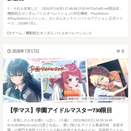
1 ：それも名無しだ ：2026/07/16(木) 17:46:48.25 ID:Hr7OpGqf0.net製品名：
機動戦士ガンダム バトルオペレーション2 対応機種：PlayStation
4/PlayStation 5 ジャンル：ガンダムオンラインバトルアクション 正式リリ
ース：2018年7月2...
カ
ゲーム
/
機動戦士ガンダム バトルオペレーション2
テ
ゴ
リ
2026年7月17日
0
ー
画像所有：学園アイドルマスター 公式Twitter 様
【学マス】学園アイドルマスター730限目
1 ：名無しさん＠お腹いっぱい。 (５級) ：2025/08/23(土) 16:55:16.49
ID:AJ829MQ10.net[1/7]君と出会い、夢に翔ける アイドル養成学校「初星学
園」の専門大学部プロデュース科の生徒であるあなたが、高等部アイドル