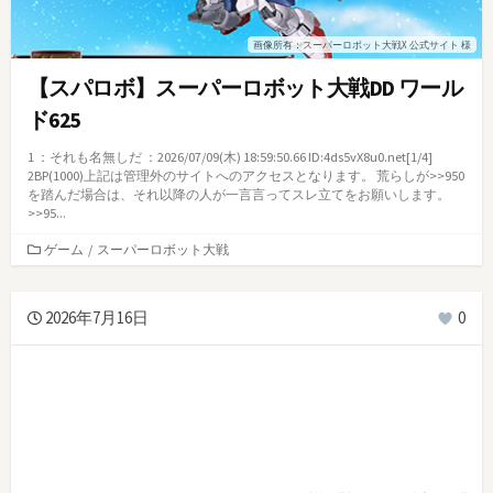
画像所有：スーパーロボット大戦X 公式サイト 様
【スパロボ】スーパーロボット大戦DD ワール
ド625
1 ：それも名無しだ ：2026/07/09(木) 18:59:50.66 ID:4ds5vX8u0.net[1/4]
2BP(1000)上記は管理外のサイトへのアクセスとなります。 荒らしが>>950
を踏んだ場合は、それ以降の人が一言言ってスレ立てをお願いします。
>>95...
カ
ゲーム
/
スーパーロボット大戦
テ
ゴ
リ
2026年7月16日
0
ー