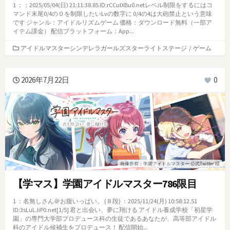
1 ：：2025/05/04(日) 21:11:38.85 ID:rCCuIXBu0.netレベル制限をするにはコ
マンド末尾0/4の０を制限したいLvの数字に 0/4の4は大砲禁止という意味
です ジャンル：アイドルリズムゲーム 価格：ダウンロード無料（一部ア
イテム課金） 配信プラットフォーム：App...
カ
アイドルマスターシンデレラガールズスターライトステージ
/
ゲーム
テ
ゴ
リ
2026年7月22日
0
ー
画像所有：学園アイドルマスター 公式Twitter 様
【学マス】学園アイドルマスター786限目
1 ：名無しさん＠お腹いっぱい。 (８段) ：2025/11/24(月) 10:58:12.51
ID:3sLuLJiP0.net[1/5] 君と出会い、夢に翔ける アイドル養成学校「初星学
園」の専門大学部プロデュース科の生徒であるあなたが、高等部アイドル
科のアイドル候補生をプロデュース！ 配信開始...