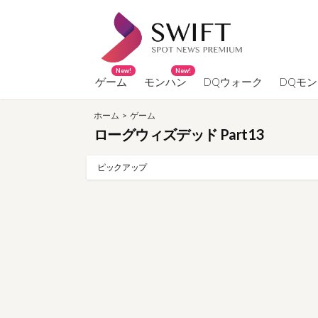
コ
ン
テ
ン
New!
New!
ツ
ゲーム
モンハン
DQウォーク
DQモ
へ
ホーム
>
ゲーム
ス
ローグウィズデッド Part13
キ
ッ
ピックアップ
プ