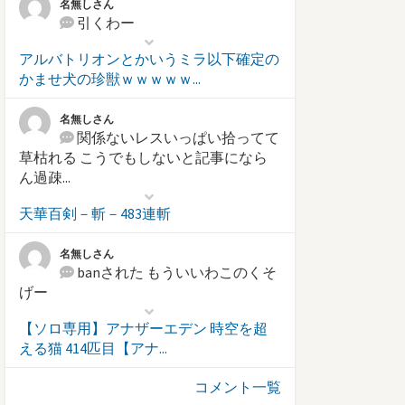
名無しさん
引くわー
アルバトリオンとかいうミラ以下確定の
かませ犬の珍獣ｗｗｗｗｗ...
名無しさん
関係ないレスいっぱい拾ってて
草枯れる こうでもしないと記事になら
ん過疎...
天華百剣－斬－483連斬
名無しさん
banされた もういいわこのくそ
げー
【ソロ専用】アナザーエデン 時空を超
える猫 414匹目【アナ...
コメント一覧