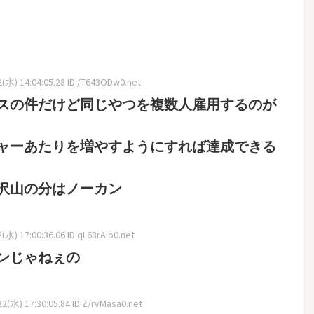
(水) 14:04:05.28 ID:/T643ODw0.net
スの件だけど同じやつを複数人雇用するのが
ャーあたりを増やすようにすれば達成できる
沢山の分はノーカン
水) 17:00:36.06 ID:qL68rAio0.net
ンじゃねぇの
(水) 17:30:05.84 ID:Z/rvMasa0.net