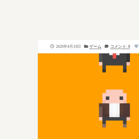
公
カ
2025年4月19日
ゲーム
コメント: 0
開
テ
日
ゴ
リ
ー