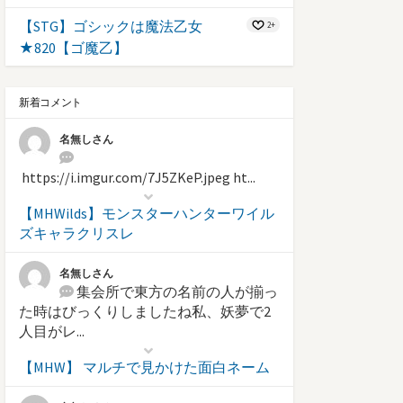
【STG】ゴシックは魔法乙女
2+
★820【ゴ魔乙】
新着コメント
名無しさん
https://i.imgur.com/7J5ZKeP.jpeg ht...
【MHWilds】モンスターハンターワイル
ズキャラクリスレ
名無しさん
集会所で東方の名前の人が揃っ
た時はびっくりしましたね私、妖夢で2
人目がレ...
【MHW】 マルチで見かけた面白ネーム