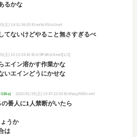
あるかな
5(土) 14:31:36.03 ID:ne9cX9Js0.net
してないけどやること無さすぎるべ
(土) 15:13:29.41 ID:A/9PdK2r0.net[1/2]
らエイン溶かす作業かな
ないエインどうにかせな
8ka)
：2025/01/25(土) 15:47:23.50 ID:WwLylV0Or.net
％の番人に1人禁断がいたら
でしょうか
合は