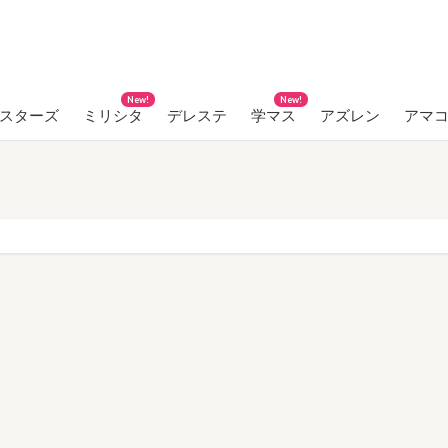
New!
New!
ンスターズ
ミリシタ
デレステ
学マス
アズレン
アマ