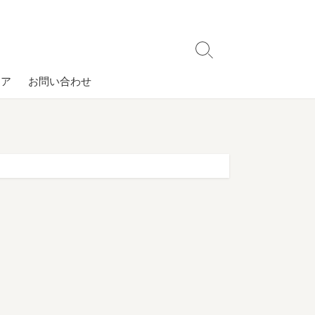
検
索
コア
お問い合わせ
切
り
替
え