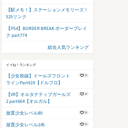
【駅メモ！】ステーションメモリーズ！
525リンク
【PS4】BORDER BREAK ボーダーブレイ
ク part774
総合人気ランキング
イイね！ランキング
【少女前線】ドールズフロント
3+
ラインPart619【ドルフロ】
【VR】オルタナティブガールズ
2+
2 part664【オルガル】
放置少女レベル80
2+
放置少女レベル245
2+