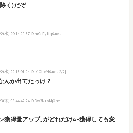
除く)だぞ
2(水) 20:14:28.57 ID:mCsEytfq0.net
(水) 22:15:01.24 ID:jYiGHeYl0.net[2/2]
なんか出てたっけ？
3(木) 03:44:42.24 ID:Dw3N+oMj0.net
ン獲得量アップ｣がどれだけAF獲得しても変