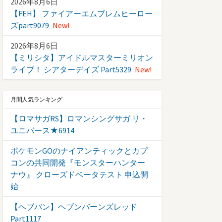
2026年8月6日
【FEH】 ファイアーエムブレムヒーロー
ズpart9079
New!
2026年8月6日
【ミリシタ】アイドルマスターミリオン
ライブ！ シアターデイズ Part5329
New!
月間人気ランキング
【ロマサガRS】ロマンシングサガ リ・
ユニバース★6914
ポケモンGOのナイアンティックとカプ
コンの共同開発『モンスターハンター
ナウ』 クローズドベータテスト 申込開
始
【ヘブバン】ヘブンバーンズレッド
Part1117