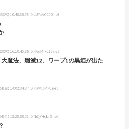
3(木) 10:49:39.53 ID:aUYaACC50.net
う
か
3(木) 16:10:45.36 ID:4AdMf+L10.net
大魔法、殲滅12、ワープ1の黒姫が出た
(金) 14:02:34.87 ID:4bVtlJM70.net
(金) 18:25:09.51 ID:NiQYHcbr0.net
？