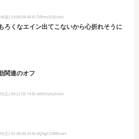
4(金) 19:08:04.40 ID:TVRmcD2i0.net
もろくなエイン出てこないから心折れそうに
動関連のオフ
5(土) 00:11:03.74 ID:wNtStyAu0.net
5(土) 01:38:06.29 ID:dQHgCZVM0.net