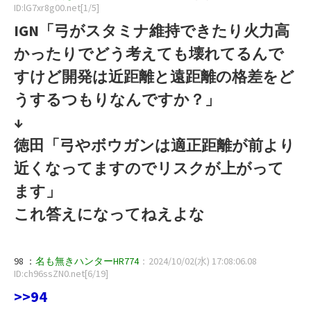
ID:lG7xr8g00.net[1/5]
IGN「弓がスタミナ維持できたり火力高
かったりでどう考えても壊れてるんで
すけど開発は近距離と遠距離の格差をど
うするつもりなんですか？」
↓
徳田「弓やボウガンは適正距離が前より
近くなってますのでリスクが上がって
ます」
これ答えになってねえよな
98 ：
名も無きハンターHR774
：2024/10/02(水) 17:08:06.08
ID:ch96ssZN0.net[6/19]
>>94