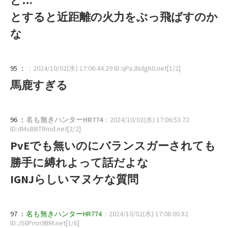
とすると近距離の火力をぶっ飛ばすのか
な
95 ：
：2024/10/02(水) 17:06:44.29 ID:qPaJNdgh0.net[1/2]
馬鹿すぎる
96 ：
名も無きハンターHR774
：2024/10/02(水) 17:06:53.72
ID:dMsBBTRmd.net[2/2]
PvEでも無いのにバランスガーされても
勝手に縛れよって話だよな
IGNJらしいマヌケな質問
97 ：
名も無きハンターHR774
：2024/10/02(水) 17:08:00.82
ID:J56Pmn9BM.net[1/6]