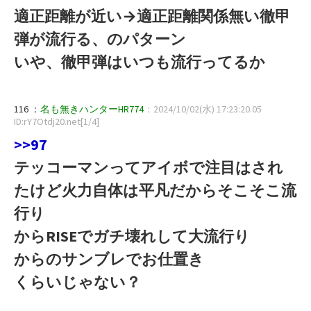
適正距離が近い→適正距離関係無い徹甲
弾が流行る、のパターン
いや、徹甲弾はいつも流行ってるか
116 ：
名も無きハンターHR774
：2024/10/02(水) 17:23:20.05
ID:rY7Otdj20.net[1/4]
>>97
テッコーマンってアイボで注目はされ
たけど火力自体は平凡だからそこそこ流
行り
からRISEでガチ壊れして大流行り
からのサンブレでお仕置き
くらいじゃない？