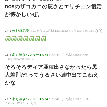
DOSのザコカニの硬さとエリチェン復活
が懐かしいぜ。
24 ：
朱野糸流夢
：2024/10/02(水) 15:00:15.52 ID:G83crZ3O0.net[1/6]
25 ：
名も無きハンターHR774
：2024/10/02(水) 15:03:46.94
ID:6qJDkbVn0.net[1/15]
そろそろディア亜種出さなかったら黒
人差別だ!ってうるさい連中出てこねえ
かな
27 ：
名も無きハンターHR774
：2024/10/02(水) 15:06:18.24
ID:Gsbm3YUl0.net[2/9]