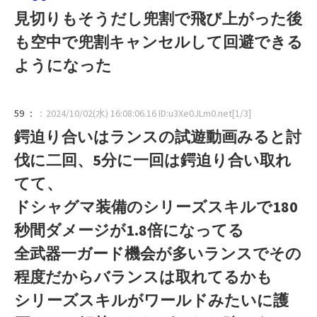
見切りもそうだし兜割で飛び上がった後
も空中で兜割キャンセルして回避できる
ようになった
59 ：
：2024/10/02(水) 16:08:06.16 ID:u3Xe0JLm0.net[1/3]
鍔迫り合いはランスの試遊動画みると討
伐に二回、5分に一回は鍔迫り合い取れ
てて、
ドシャグマ装備のシリーズスキルで180
秒間ダメージが1.8倍になってる
全武器一ガード機会が多いランスでその
程度だからバランスは取れてるかも
シリーズスキルがワールドみたいに護