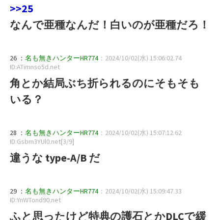
>>25
なんで亜種なんだ！白いのが亜種だろ！
26 ：
名も無きハンターHR774
：2024/10/02(水) 15:06:02.74
ID:ATimnso5d.net
角とか結局ぶち折られるのにそもそも
いる？
28 ：
名も無きハンターHR774
：2024/10/02(水) 15:07:12.62
ID:Gsbm3YUl0.net[3/9]
違うな type-A/B だ
29 ：
名も無きハンターHR774
：2024/10/02(水) 15:09:47.33
ID:YnWTond90.net
ふと思ったけど特典の護石とかDLCで緩