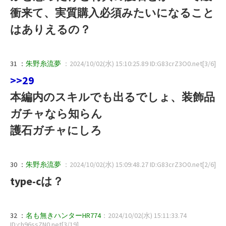
衝来て、実質購入必須みたいになること
はありえるの？
31 ：
朱野糸流夢
：2024/10/02(水) 15:10:25.89 ID:G83crZ3O0.net[3/6]
>>29
本編内のスキルでも出るでしょ、装飾品
ガチャなら知らん
護石ガチャにしろ
30 ：
朱野糸流夢
：2024/10/02(水) 15:09:48.27 ID:G83crZ3O0.net[2/6]
type-cは？
32 ：
名も無きハンターHR774
：2024/10/02(水) 15:11:33.74
ID:ch96ssZN0.net[3/19]