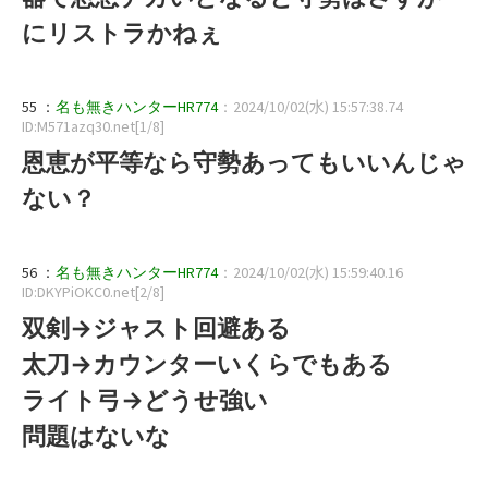
にリストラかねぇ
55 ：
名も無きハンターHR774
：2024/10/02(水) 15:57:38.74
ID:M571azq30.net[1/8]
恩恵が平等なら守勢あってもいいんじゃ
ない？
56 ：
名も無きハンターHR774
：2024/10/02(水) 15:59:40.16
ID:DKYPiOKC0.net[2/8]
双剣→ジャスト回避ある
太刀→カウンターいくらでもある
ライト弓→どうせ強い
問題はないな