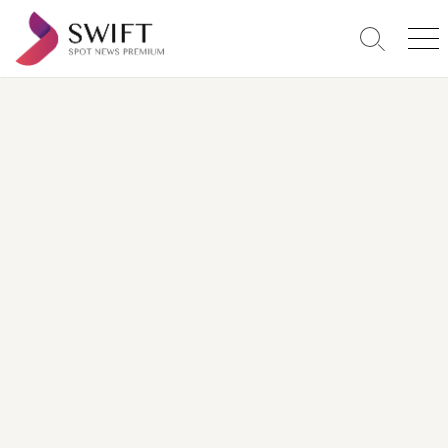
コ
ン
検
メ
テ
索
ニ
ン
切
ュ
り
ー
ツ
替
へ
え
ス
キ
ッ
プ