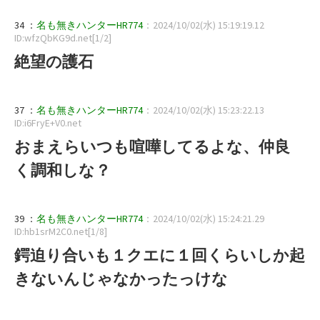
34 ：
名も無きハンターHR774
：2024/10/02(水) 15:19:19.12
ID:wfzQbKG9d.net[1/2]
絶望の護石
37 ：
名も無きハンターHR774
：2024/10/02(水) 15:23:22.13
ID:i6FryE+V0.net
おまえらいつも喧嘩してるよな、仲良
く調和しな？
39 ：
名も無きハンターHR774
：2024/10/02(水) 15:24:21.29
ID:hb1srM2C0.net[1/8]
鍔迫り合いも１クエに１回くらいしか起
きないんじゃなかったっけな