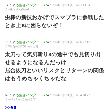
57 ：
名も無きハンターHR774
：2024/10/02(水) 16:02:43.94
ID:+HJevUqi0.net
虫棒の新技おかげでスマブラに参戦した
とき上Bに困らないぞ！
58 ：
名も無きハンターHR774
：2024/10/02(水) 16:06:57.19
ID:WL4po2MZ0.net[1/2]
太刀って気刃斬り3の途中でも見切り出
せるようになるんだっけ
居合抜刀といいリスクとリターンの関係
はもうめちゃくちゃだな
65 ：
名も無きハンターHR774
：2024/10/02(水) 16:14:28.72
ID:+yPePxvK0.net[1/7]
>>58