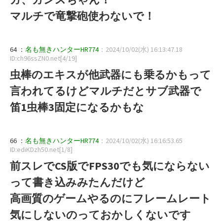
マルチで竜撃砲使わないで！
64 ：
名も無きハンターHR774
：2024/10/02(水) 16:13:47.18
ID:ch96ssZN0.net[4/19]
虫棒のエキスが他武器にも乗るかもって
言われてるけどマルチだとサブ武器で
笛1虫棒3固定になるかもな
66 ：
名も無きハンターHR774
：2024/10/02(水) 16:16:53.65
ID:ediKDzh50.net[1/8]
前スレでCS版でFPS30でも気にならない
って書き込みみたんだけど
高画質のゲームやるのにフレームレート
気にしないのっておかしくないです