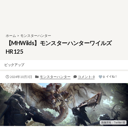
ホーム
>
モンスターハンター
【MHWilds】モンスターハンターワイルズ
HR125
ピックアップ
公
カ
2024年10月3日
モンスターハンター
コメント: 0
0
イイね！
開
テ
日
ゴ
リ
ー
画像所有：Twitter 様