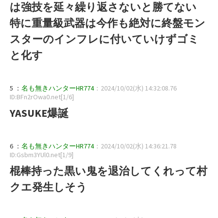
は強技を延々繰り返さないと勝てない
特に重量級武器は今作も絶対に終盤モン
スターのインフレに付いていけずゴミ
と化す
5 ：
名も無きハンターHR774
：2024/10/02(水) 14:32:08.76
ID:BFn2rOwa0.net[1/6]
YASUKE爆誕
6 ：
名も無きハンターHR774
：2024/10/02(水) 14:36:21.78
ID:Gsbm3YUl0.net[1/9]
棍棒持った黒い鬼を退治してくれって村
クエ発生しそう