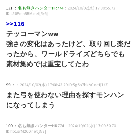
131 ：
名も無きハンターHR774
：2024/10/02(水) 17:30:55.73
ID:J56Pmn9BM.net[5/6]
>>116
テッコーマンww
強さの変化はあったけど、取り回し楽だ
ったから、ワールドライズどちらでも
素材集めでは重宝してたわ
99 ：
：2024/10/02(水) 17:08:43.29 ID:5g6o7bkA0.net[1/3]
また弓を使わない理由を探すモンハン
になってしまう
100 ：
名も無きハンターHR774
：2024/10/02(水) 17:09:50.70
ID:hb1srM2C0.net[3/8]