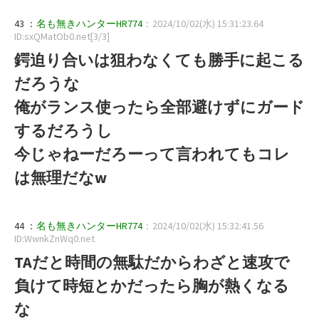
43 ：
名も無きハンターHR774
：2024/10/02(水) 15:31:23.64
ID:sxQMatOb0.net[3/3]
鍔迫り合いは狙わなくても勝手に起こる
だろうな
俺がランス使ったら全部避けずにガード
するだろうし
今じゃねーだろーって言われてもコレ
は無理だなw
44 ：
名も無きハンターHR774
：2024/10/02(水) 15:32:41.56
ID:WwnkZnWq0.net
TAだと時間の無駄だからわざと速攻で
負けて時短とかだったら胸が熱くなる
な