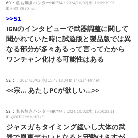
60 ：
名も無きハンターHR774
：2024/10/02(水) 16:09:39.95
ID:ElB2f3R70.net
>>51
IGNのインタビューで武器調整に関して
聞かれていた時に試遊版と製品版では異
なる部分が多々あるって言ってたから
ワンチャン化ける可能性はある
52 ：
：2024/10/02(水) 15:48:18.34 ID:z4kS1f+Mr.net
<<宗… あたしPCが欲しい…>>
53 ：
名も無きハンターHR774
：2024/10/02(水) 15:50:23.11
ID:gXXLTA1Yd.net[1/3]
ジャスガもタイミング緩いし大体の武
器で恩恵デカいとなると守勢はさすが