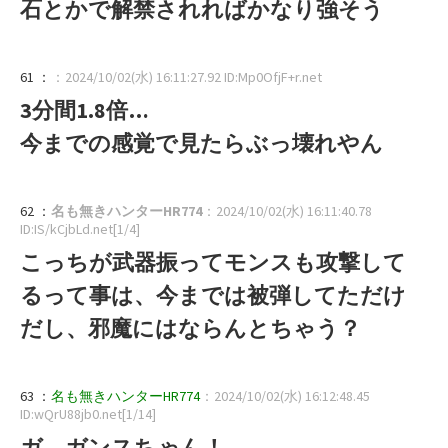
石とかで解禁されればかなり強そう
61 ：
：2024/10/02(水) 16:11:27.92 ID:Mp0OfjF+r.net
3分間1.8倍…
今までの感覚で見たらぶっ壊れやん
62 ：
名も無きハンターHR774
：2024/10/02(水) 16:11:40.78
ID:IS/kCjbLd.net[1/4]
こっちが武器振ってモンスも攻撃して
るって事は、今までは被弾してただけ
だし、邪魔にはならんとちゃう？
63 ：
名も無きハンターHR774
：2024/10/02(水) 16:12:48.45
ID:wQrU88jb0.net[1/14]
ガ、ガンスちゃん！