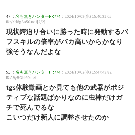
47 ：
名も無きハンターHR774
：2024/10/02(水) 15:40:21.65
ID:yXd6gSa50.net[2/2]
現状鍔迫り合いに勝った時に発動するバ
フスキルの倍率がバカ高いからかなり
強そうなんだよな
51 ：
名も無きハンターHR774
：2024/10/02(水) 15:47:43.82
ID:A9yBOhI60.net
tgs体験動画とか見ても他の武器がポジ
ティブな話題ばかりなのに虫棒だけガ
チで死んでるな
こいつだけ新人に調整させたのか