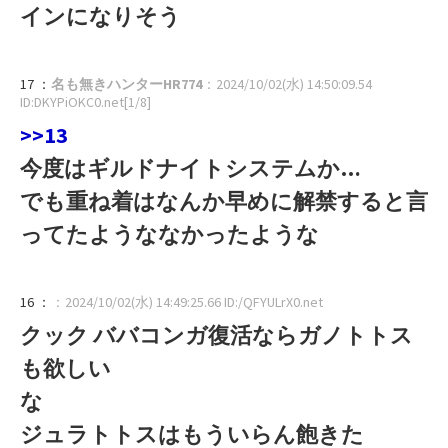
インになりそう
17 ：
名も無きハンターHR774
：2024/10/02(水) 14:50:09.54
ID:DKYPiOKC0.net[1/8]
>>13
今度はギルドナイトシステムか…
でも重ね着はなんか早めに解禁すると言
ってたようななかったような
16 ：
：2024/10/02(水) 14:49:25.66 ID:/QFYULrX0.net
クック ババコンガ復活ならガノトトス
も欲しい
な
ジュラトトスはもういらん飽きた