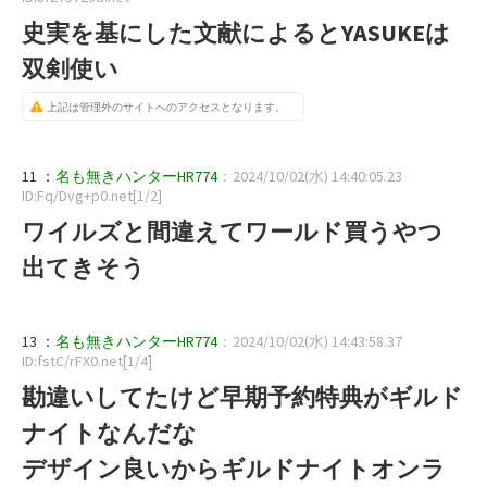
史実を基にした文献によるとYASUKEは
双剣使い
上記は管理外のサイトへのアクセスとなります。
11 ：
名も無きハンターHR774
：2024/10/02(水) 14:40:05.23
ID:Fq/Dvg+p0.net[1/2]
ワイルズと間違えてワールド買うやつ
出てきそう
13 ：
名も無きハンターHR774
：2024/10/02(水) 14:43:58.37
ID:fstC/rFX0.net[1/4]
勘違いしてたけど早期予約特典がギルド
ナイトなんだな
デザイン良いからギルドナイトオンラ