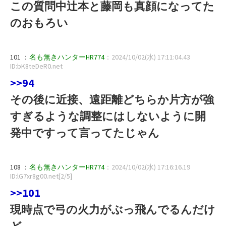
この質問中辻本と藤岡も真顔になってた
のおもろい
101 ：
名も無きハンターHR774
：2024/10/02(水) 17:11:04.43
ID:bK8teDeR0.net
>>94
その後に近接、遠距離どちらか片方が強
すぎるような調整にはしないように開
発中ですって言ってたじゃん
108 ：
名も無きハンターHR774
：2024/10/02(水) 17:16:16.19
ID:lG7xr8g00.net[2/5]
>>101
現時点で弓の火力がぶっ飛んでるんだけ
ど…