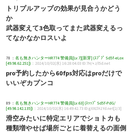
トリプルアップの効果が見合うかどう
か
武器変えて3色取ってまた武器変えるっ
てなかなかロスいよ
78 ：
名も無きハンターHR774 警備員[Lv.7][新芽] (ｽﾌﾟﾌﾟ Sd5f-eLox
[49.98.62.251])
：2024/10/02(水) 16:28:04.03 ID:7H/+J/l5d.net
pro予約したから60fps対応はproだけで
いいぞカプンコ
89 ：
名も無きハンターHR774 警備員[Lv.63] (ｽｯｯﾌﾟ Sd5f-PdG/
[49.98.142.135])
：2024/10/02(水) 16:49:42.73 ID:gXXLTA1Yd.net[2/3]
滑空みたいに特定エリアでショトカも
種類増やせば場所ごとに着替えるの面倒