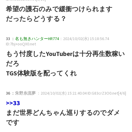
希望の護石のみで緩衝つけられます
だったらどうする？
33 ：
名も無きハンターHR774
：2024/10/02(水) 15:18:56.74
ID:7bj+ooQX0.net
もう忖度したYouTuberは十分再生数稼い
だろ
TGS体験版を配ってくれ
36 ：
朱野糸流夢
：2024/10/02(水) 15:21:40.04 ID:G83crZ3O0.net[4/6]
>>33
まだ世界どんちゃん巡りするのでダメ
です