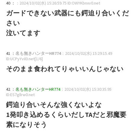
40 ：
：2024/10/02(水) 15:26:59.75 ID:OWYKbnxv0.net
ガードできない武器にも鍔迫り合いくだ
さい
泣いてます
41 ：
名も無きハンターHR774
：2024/10/02(水) 15:29:15.49
ID:UCPyYvil0.net[1/6]
そのまま食われてりゃいいんじゃない
42 ：
名も無きハンターHR774
：2024/10/02(水) 15:30:35.95
ID:ES7gllrw0.net
鍔迫り合いそんな強くないよな
1発叩き込めるくらいだしTAだと邪魔要
素になりそう