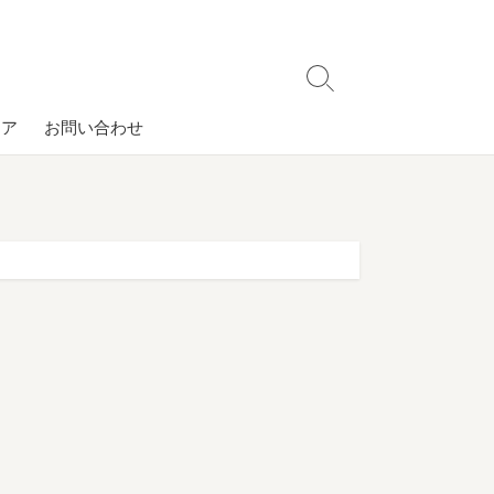
検
索
コア
お問い合わせ
切
り
替
え