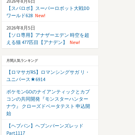
2026年8月6日
【スパロボ】スーパーロボット大戦DD
ワールド628
New!
2026年8月5日
【ソロ専用】アナザーエデン 時空を超
える猫 477匹目【アナデン】
New!
月間人気ランキング
【ロマサガRS】ロマンシングサガ リ・
ユニバース★6914
ポケモンGOのナイアンティックとカプ
コンの共同開発『モンスターハンター
ナウ』 クローズドベータテスト 申込開
始
【ヘブバン】ヘブンバーンズレッド
Part1117