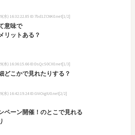
(水) 16:32:22.85 ID:7bd1ZCNK0.net[1/2]
て意味で
メリットある？
(水) 16:36:15.66 ID:DsQcS0CX0.net[1/3]
細どこかで見れたりする？
(水) 16:42:19.24 ID:GViOigIU0.net[2/2]
ンペーン開催！のとこで見れる
り