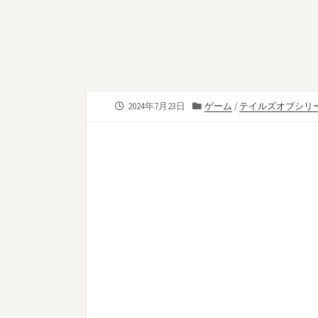
公
カ
2024年7月23日
ゲーム
/
テイルズオブシリ
開
テ
日
ゴ
リ
ー