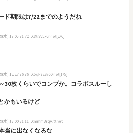
ド期限は7/22までのようだね
水) 13:05:31.72 ID:3ti9V5x0r.net[2/6]
(水) 12:27:36.36 ID:5qF82Sr60.net[1/5]
～30枚くらいでコンプか。コラボスルーし
とかもいるけど
(水) 13:00:31.11 ID:mmmBrqA/0.net
と本当に出なくなるな