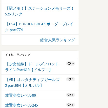
【駅メモ！】ステーションメモリーズ！
525リンク
【PS4】BORDER BREAK ボーダーブレイ
ク part774
総合人気ランキング
イイね！ランキング
【少女前線】ドールズフロント
3+
ラインPart619【ドルフロ】
【VR】オルタナティブガールズ
2+
2 part664【オルガル】
放置少女レベル80
2+
放置少女レベル245
2+