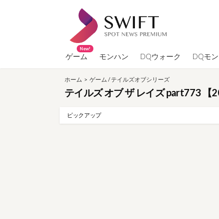
コ
ン
テ
ン
New!
ツ
ゲーム
モンハン
DQウォーク
DQモ
へ
ホーム
>
ゲーム
/
テイルズオブシリーズ
ス
テイルズ オブ ザ レイズ part773 【
キ
ッ
ピックアップ
プ