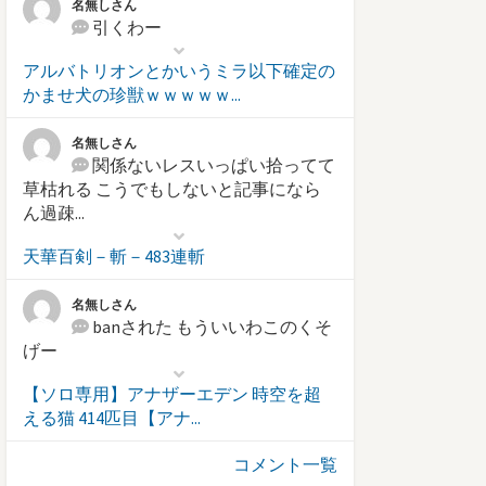
名無しさん
引くわー
アルバトリオンとかいうミラ以下確定の
かませ犬の珍獣ｗｗｗｗｗ...
名無しさん
関係ないレスいっぱい拾ってて
草枯れる こうでもしないと記事になら
ん過疎...
天華百剣－斬－483連斬
名無しさん
banされた もういいわこのくそ
げー
【ソロ専用】アナザーエデン 時空を超
える猫 414匹目【アナ...
コメント一覧