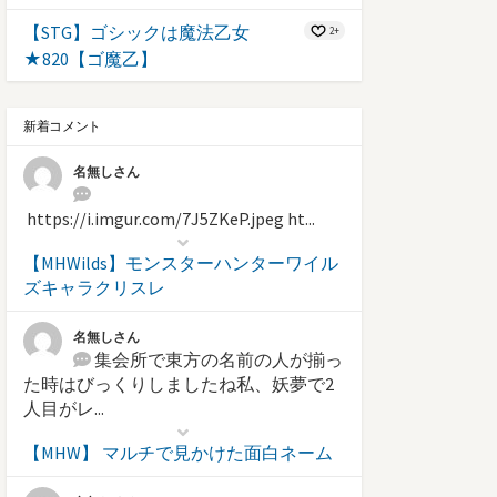
【STG】ゴシックは魔法乙女
2+
★820【ゴ魔乙】
新着コメント
名無しさん
https://i.imgur.com/7J5ZKeP.jpeg ht...
【MHWilds】モンスターハンターワイル
ズキャラクリスレ
名無しさん
集会所で東方の名前の人が揃っ
た時はびっくりしましたね私、妖夢で2
人目がレ...
【MHW】 マルチで見かけた面白ネーム