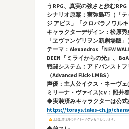
うRPG、真実の強さと歩むRPG
シナリオ原案：実弥島巧（「テイ
ジ アビス」「クロバラノワル
キャラクターデザイン：松原秀
「ヱヴァンゲリヲン新劇場版」
テーマ：Alexandros『NEW W
DEEN『ミライからの光』、BoA『I 
戦闘システム：アドバンストフ
（Advanced Flick-LMBS）
声優：主人公イクス・ネーヴェ(C
ミリーナ・ヴァイス(CV：照井春
◆実装済みキャラクターは公式参
https://torays.tales-ch.jp/chara
上記は管理外のサイトへのアクセスとなります。
◆前スレ