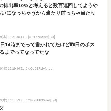
の排出率10%と考えると数百連回してようや
らいになっちゃうから当たり前っちゃ当たり
(水) 13:21:38.14 ID:jaE2L66c0.net[1/3]
0日14時までって書かれてたけど昨日のポス
出るまでってなってたな
(水) 15:29:36.21 ID:qOuGSFL9M.net
(水) 16:15:59.31 ID:Yh2eJUR30.net[1/4]
ダ