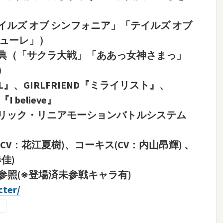
ルズ オブ シンフォニア」「テイルズ オブ
キューレ」）
典（「サクラ大戦」「ああっ女神さまっ」
）
ALL』、GIRLFRIEND『ミライリスト』、
believe』
リック・リニアモーションバトルシステム
V：花江夏樹)、コーキス(CV：内山昂輝) 、
佳)
照(※登場済未参戦キャラ有)
cter/