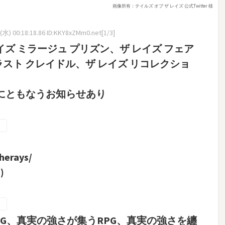
画像所有：テイルズ オブ ザ レイズ 公式Twitter 様
水) 00:18:18.86 ID:KKY8xZMm0.net[1/3]
イズ ミラージュ プリズン、ザ レイズ フェア
ラスト クレイドル、ザ レイズ リコレクショ
にともなうお知らせあり
herays/
)
G、真実の強さが集うRPG、真実の強さを纏