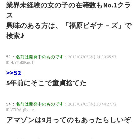
業界未経験の女の子の在籍数もNo.1クラ
ス
興味のある方は、「福原ビギナ－ズ」で
検索♪
58 ：
名前は開発中のものです
：2018/07/05(木) 21:30:05.97
ID:H/YTpl8F.net
>>52
5年前にそこで童貞捨てた
54 ：
名前は開発中のものです
：2018/07/05(木) 10:44:27.72
ID:V7tDAqSv.net
アマゾンは9月ってのもあったらしいぞ