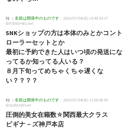
51 ：
名前は開発中のものです
：2018/07/04(水) 10:45:34.37
ID:F/D8d+Wz.net
SNKショップの方は本体のみとかコント
ローラーセットとか
最初に予約できた人はいつ頃の発送にな
ってるか知ってる人いる？
８月下旬ってめちゃくちゃ遅くな
い？？？？
52 ：
名前は開発中のものです
：2018/07/04(水) 12:00:48.65
ID:lud8utdV.net
圧倒的美女在籍数☆関西最大クラス
ビギナ－ズ神戸本店