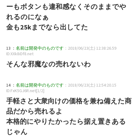
ーもボタンも違和感なくそのままでや
れるのになぁ
金も25kまでなら出してた
13 ：
名前は開発中のものです
：2018/06/23(土) 12:38:26.59
ID:XXk8iDf8.net
そんな邪魔なの売れないわ
14 ：
名前は開発中のものです
：2018/06/23(土) 12:54:20.15
ID:FxK5GJ6R.net[1/2]
手軽さと大衆向けの価格を兼ね備えた商
品だから売れるよ
本格的にやりたかったら据え置きある
じゃん