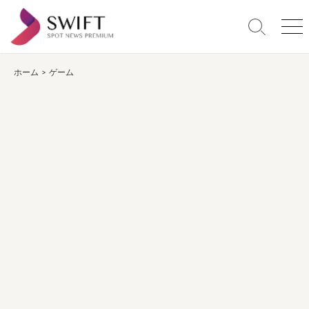
コ
ン
検
メ
テ
索
ニ
ン
切
ュ
り
ー
ホーム
>
ゲーム
ツ
替
へ
え
ス
キ
ッ
プ