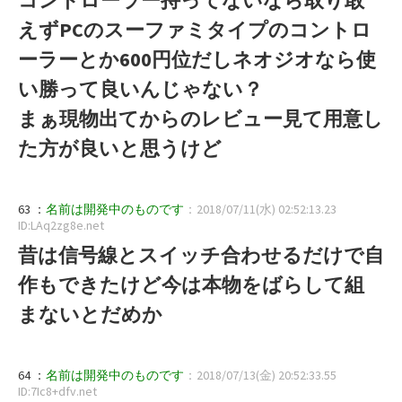
えずPCのスーファミタイプのコントロ
ーラーとか600円位だしネオジオなら使
い勝って良いんじゃない？
まぁ現物出てからのレビュー見て用意し
た方が良いと思うけど
63 ：
名前は開発中のものです
：2018/07/11(水) 02:52:13.23
ID:LAq2zg8e.net
昔は信号線とスイッチ合わせるだけで自
作もできたけど今は本物をばらして組
まないとだめか
64 ：
名前は開発中のものです
：2018/07/13(金) 20:52:33.55
ID:7Ic8+dfv.net