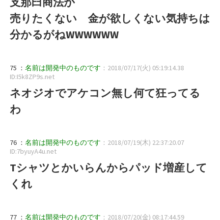
支那臼商法か
売りたくない 金が欲しくない気持ちは
分かるがねWWWWWW
75 ：
名前は開発中のものです
：2018/07/17(火) 05:19:14.38
ID:I5k8ZP9s.net
ネオジオでアケコン無し何て狂ってる
わ
76 ：
名前は開発中のものです
：2018/07/19(木) 22:37:20.07
ID:7byuyA4u.net
Tシャツとかいらんからパッド増産して
くれ
77 ：
名前は開発中のものです
：2018/07/20(金) 08:17:44.59