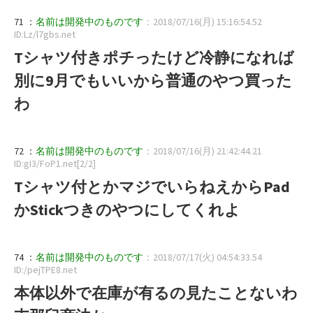
71 ：
名前は開発中のものです
：2018/07/16(月) 15:16:54.52
ID:Lz/l7gbs.net
Tシャツ付きポチったけど冷静になれば
別に9月でもいいから普通のやつ買った
わ
72 ：
名前は開発中のものです
：2018/07/16(月) 21:42:44.21
ID:gI3/FoP1.net[2/2]
Tシャツ付とかマジでいらねえからPad
かStickつきのやつにしてくれよ
74 ：
名前は開発中のものです
：2018/07/17(火) 04:54:33.54
ID:/pejTPE8.net
本体以外で在庫が有るの見たことないわ