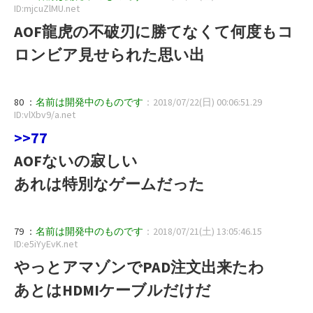
ID:mjcuZlMU.net
AOF龍虎の不破刃に勝てなくて何度もコ
ロンビア見せられた思い出
80 ：
名前は開発中のものです
：2018/07/22(日) 00:06:51.29
ID:vlXbv9/a.net
>>77
AOFないの寂しい
あれは特別なゲームだった
79 ：
名前は開発中のものです
：2018/07/21(土) 13:05:46.15
ID:e5iYyEvK.net
やっとアマゾンでPAD注文出来たわ
あとはHDMIケーブルだけだ