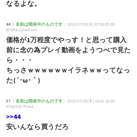
なるよな。
44 ：
名前は開発中のものです
：2018/07/03(火) 07:00:05.69
ID:URacQAeH.net
価格が1万程度でやっす！と思って購入
前に念の為プレイ動画をようつべで見た
ら・・・
ちっさｗｗｗｗｗｗイラネｗｗってなっ
た(´･ω･｀)
57 ：
名前は開発中のものです
：2018/07/05(木) 20:41:28.65
ID:HpSI0/7F.net
>>44
安いんなら買うだろ