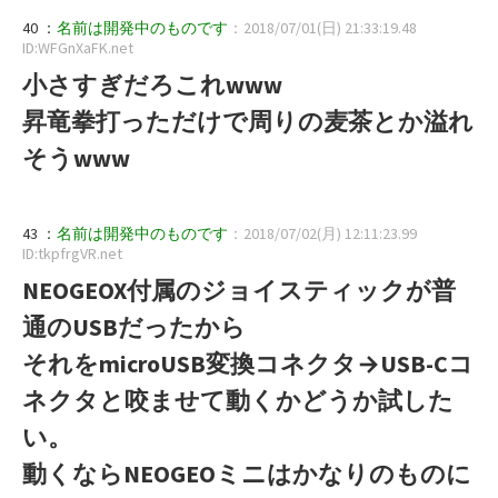
40 ：
名前は開発中のものです
：2018/07/01(日) 21:33:19.48
ID:WFGnXaFK.net
小さすぎだろこれwww
昇竜拳打っただけで周りの麦茶とか溢れ
そうwww
43 ：
名前は開発中のものです
：2018/07/02(月) 12:11:23.99
ID:tkpfrgVR.net
NEOGEOX付属のジョイスティックが普
通のUSBだったから
それをmicroUSB変換コネクタ→USB-Cコ
ネクタと咬ませて動くかどうか試した
い。
動くならNEOGEOミニはかなりのものに