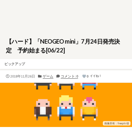
【ハード】「NEOGEO mini」7月24日発売決
定 予約始まる[06/22]
ピックアップ
公
カ
2018年11月26日
ゲーム
コメント: 0
0
イイね！
開
テ
日
ゴ
リ
ー
画像所有：freepik 様