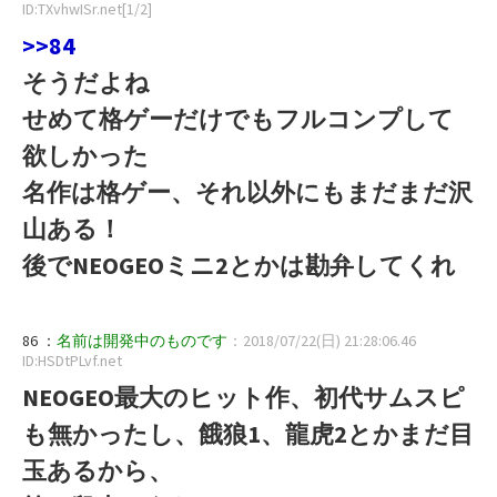
ID:TXvhwISr.net[1/2]
>>84
そうだよね
せめて格ゲーだけでもフルコンプして
欲しかった
名作は格ゲー、それ以外にもまだまだ沢
山ある！
後でNEOGEOミニ2とかは勘弁してくれ
86 ：
名前は開発中のものです
：2018/07/22(日) 21:28:06.46
ID:HSDtPLvf.net
NEOGEO最大のヒット作、初代サムスピ
も無かったし、餓狼1、龍虎2とかまだ目
玉あるから、