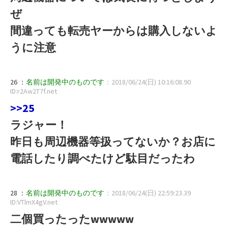
ぜ
間違っても転売ヤーからは購入しないよ
うに注意
26 ：
名前は開発中のものです
：2018/06/24(日) 10:16:08.90
ID:r2Aw2T7f.net
>>25
ラジャー！
昨日も周辺機器等扱ってないか？お店に
電話したり調べたけど駄目だったわ
28 ：
名前は開発中のものです
：2018/06/24(日) 22:59:23.39
ID:VTlmX4gV.net
二個買ったったwwwww