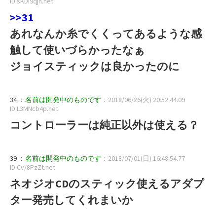
ID:sKDI9qjn.net
>>31
あれなんか糸でくくってあるような感
触して使いづらかったなぁ
ジョイスティックは良かったのに
34 ：
名前は開発中のものです
：2018/06/26(火) 20:52:44.09
ID:L3MNcb4p.net
コントローラーは純正以外は使える？
39 ：
名前は開発中のものです
：2018/07/01(日) 16:48:54.77
ID:Cv/8PzZt.net
ネオジオCDのスティック使えるアダプ
ター発売してくれまいか