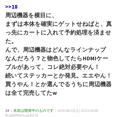
>>18
周辺機器を横目に、
まずは本体を確実にゲットせねばと、真
っ先にカートに入れて予約処理を済ませ
た。
んで、周辺機器はどんなラインナップ
なんだろう？と物色してたらHDMIケー
ブルがあって、コレ絶対必要やん！
続いてステッカーとか発見。エエやん！
買うやん！とか選んでるうちに周辺機器
は全て完売してたw
24 ：
名前は開発中のものです
：2018/06/23(土) 23:52:39.68
ID:q5bMtQro.net[3/3]