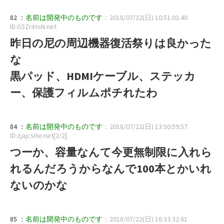
82 ：
名前は開発中のものです
：2018/07/22(日) 10:51:03.40
ID:G5ZriHoN.net
昨日の尼の周辺機器復活祭りは良かった
な
黒パッド、HDMIケーブル、ステッカ
ー、保護フィルムポチれたわ
84 ：
名前は開発中のものです
：2018/07/22(日) 13:50:59.57
ID:zjajcsHe.net[2/2]
つーか、容量なんて今更無制限に入れら
れるんだろうからなんで100本とかいれ
ないのかな
85 ：
名前は開発中のものです
：2018/07/22(日) 16:33:32.61