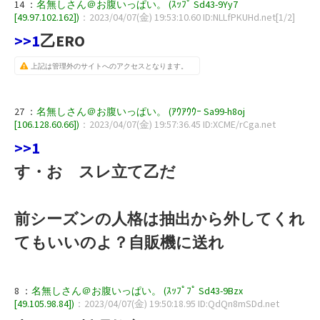
14 ：
名無しさん＠お腹いっぱい。 (ｽｯﾌﾟ Sd43-9Yy7
[49.97.102.162])
：2023/04/07(金) 19:53:10.60 ID:NLLfPKUHd.net[1/2]
>>1
乙ERO
上記は管理外のサイトへのアクセスとなります。
27 ：
名無しさん＠お腹いっぱい。 (ｱｳｱｳｳｰ Sa99-h8oj
[106.128.60.66])
：2023/04/07(金) 19:57:36.45 ID:XCME/rCga.net
>>1
す・お スレ立て乙だ
前シーズンの人格は抽出から外してくれ
てもいいのよ？自販機に送れ
8 ：
名無しさん＠お腹いっぱい。 (ｽｯﾌﾟﾌﾟ Sd43-9Bzx
[49.105.98.84])
：2023/04/07(金) 19:50:18.95 ID:QdQn8mSDd.net