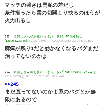
マッチの強さは雲泥の差だし
条件揃ったら雲の切開より抉るのほうが
火力出るし
245 ：
名無しさん＠お腹いっぱい。 (ｻｻｸｯﾃﾛﾛ Sp19-jltd
[126.255.223.88])
：2023/04/08(土) 00:10:35.16 ID:oL7Ga4BZp.net
麻痺が残り1だと効かなくなるバグまだ
治ってないのかよ
254 ：
名無しさん＠お腹いっぱい。 (ｽｯﾌﾟ Sdc3-z4k5 [1.72.7.40])
：
2023/04/08(土) 00:24:20.78 ID:iG1ftF0dd.net
>>245
まだ直ってないのかよ系のバグとか無
限にあるので