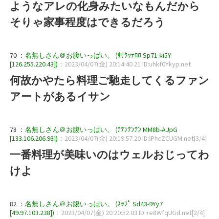
ようなアレの化身みたいなもんだから
そりゃ家事程度はできるだろう
70 ：
名無しさん＠お腹いっぱい。 (ｻｻｸｯﾃﾛﾛ Sp71-ki5Y
[126.255.220.43])
：2023/04/07(金) 20:14:40.21 ID:uhkf0Ykyp.net
何故かやたら料理ご馳走してくるファン
アートがあるイサン
78 ：
名無しさん＠お腹いっぱい。 (ﾃﾃﾝﾃﾝﾃﾝ MM8b-AJpG
[133.106.206.93])
：2023/04/07(金) 20:19:57.20 ID:lPhcZCUGM.net[3/4]
一番料理が美味いのはウェルおじってわ
けよ
82 ：
名無しさん＠お腹いっぱい。 (ｽｯﾌﾟ Sd43-9Yy7
[49.97.103.238])
：2023/04/07(金) 20:20:52.03 ID:+e8WfqUGd.net[2/4]