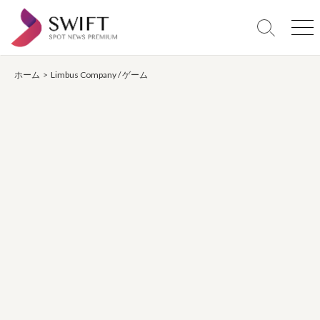
コ
ン
検
メ
テ
索
ニ
ン
切
ュ
り
ー
ホーム
>
Limbus Company
/
ゲーム
ツ
替
へ
え
ス
キ
ッ
プ