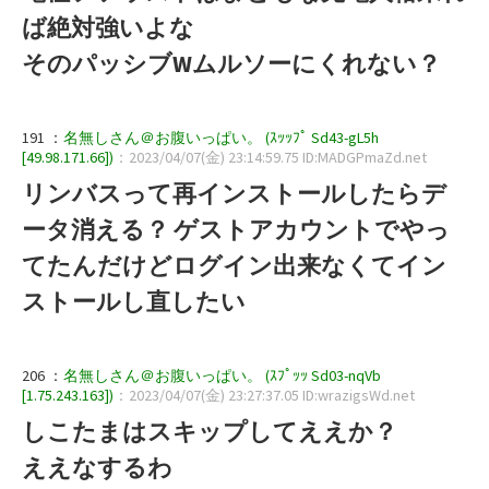
ば絶対強いよな
そのパッシブWムルソーにくれない？
191 ：
名無しさん＠お腹いっぱい。 (ｽｯｯﾌﾟ Sd43-gL5h
[49.98.171.66])
：2023/04/07(金) 23:14:59.75 ID:MADGPmaZd.net
リンバスって再インストールしたらデ
ータ消える？ ゲストアカウントでやっ
てたんだけどログイン出来なくてイン
ストールし直したい
206 ：
名無しさん＠お腹いっぱい。 (ｽﾌﾟｯｯ Sd03-nqVb
[1.75.243.163])
：2023/04/07(金) 23:27:37.05 ID:wrazigsWd.net
しこたまはスキップしてええか？
ええなするわ