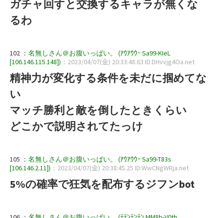
ガチャ回すと交換するキャラが無くな
るわ
102 ：
名無しさん＠お腹いっぱい。 (ｱｳｱｳｳｰ Sa99-KIeL
[106.146.115.148])
：2023/04/07(金) 20:33:48.63 ID:DHvvjg4Oa.net
精神力が変化する条件を未だに掴めてな
い
マッチ勝利と敵を倒したときくらい
どこかで説明されてたっけ
105 ：
名無しさん＠お腹いっぱい。 (ｱｳｱｳｳｰ Sa99-T83s
[106.146.2.11])
：2023/04/07(金) 20:38:45.25 ID:WwCNgWRja.net
5%の確率で狂気を配布するジフンbot
106 ：
名無しさん＠お腹いっぱい。 (ﾃﾃﾝﾃﾝﾃﾝ MM8b-V0th