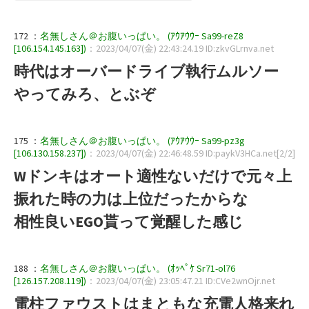
172 ：
名無しさん＠お腹いっぱい。 (ｱｳｱｳｳｰ Sa99-reZ8
[106.154.145.163])
：2023/04/07(金) 22:43:24.19 ID:zkvGLrnva.net
時代はオーバードライブ執行ムルソー
やってみろ、とぶぞ
175 ：
名無しさん＠お腹いっぱい。 (ｱｳｱｳｳｰ Sa99-pz3g
[106.130.158.237])
：2023/04/07(金) 22:46:48.59 ID:paykV3HCa.net[2/2]
Wドンキはオート適性ないだけで元々上
振れた時の力は上位だったからな
相性良いEGO貰って覚醒した感じ
188 ：
名無しさん＠お腹いっぱい。 (ｵｯﾍﾟｹ Sr71-ol76
[126.157.208.119])
：2023/04/07(金) 23:05:47.21 ID:CVe2wnOjr.net
電柱ファウストはまともな充電人格来れ