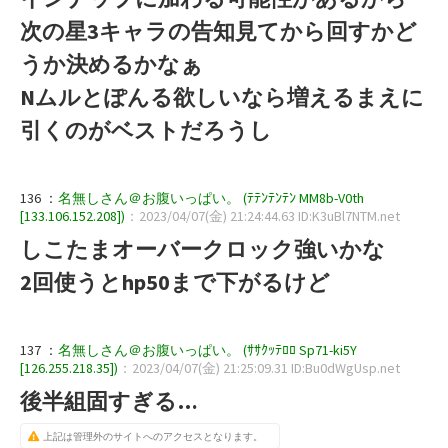
次の星3キャラの告知見てから回すかど
うか決めるかなぁ
Nムルとぽんる欲しいなら増えるまえに
引くのがベストだろうし
136 ：
名無しさん＠お腹いっぱい。 (ﾃﾃﾝﾃﾝﾃﾝ MM8b-V0th
[133.106.152.208])
：2023/04/07(金) 21:24:44.63 ID:K3uBl7NTM.net
しこたまオーバークロック強いかな
2回使うとhp50まで下がるけど
137 ：
名無しさん＠お腹いっぱい。 (ｻｻｸｯﾃﾛﾛ Sp71-ki5Y
[126.255.218.35])
：2023/04/07(金) 21:25:09.31 ID:Bu0dWgUsp.net
後半組固すぎる…
上記は管理外のサイトへのアクセスとなります。