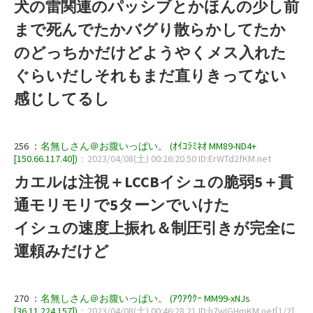
犬の雷関連のパッシブとかほんの少し前
まで死んでたかバグり散らかしてたか
のどっちかだけどようやくメス入れた
ぐらいだしそれもまだ直りきってない
感じしてるし
256 ：
名無しさん＠お腹いっぱい。 (ｵｲｺﾗﾐﾈｵ MM89-ND4+
[150.66.117.40])
：2023/04/08(土) 00:26:20.50 ID:ErWTd2fKM.net
カエルは注視＋LCCBイシュの脆弱5＋貫
通モリモリで5ターンでいけた
イシュの速度上振れ＆制圧引きが完全に
運頼みだけど
270 ：
名無しさん＠お腹いっぱい。 (ｱｳｱｳｸｰ MM99-xNJs
[36.11.224.157])
：2023/04/08(土) 00:46:28.21 ID:h7wIGHmKM.net[1/2]