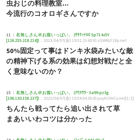
虫おじの料理教室…
今流行のコオロギさんですか
11 ：
名無しさん＠お腹いっぱい。 (ｻｻｸｯﾃﾛﾛ Sp71-ki5Y
[126.255.218.214])
：2023/04/07(金) 19:51:23.60 ID:zGWNLF18p.net
50%固定って事はドンキ水袋みたいな敵
の精神下げる系の効果は幻想対戦だと全
く意味ないのか？
15 ：
名無しさん＠お腹いっぱい。 (ｱｳｱｳｳｰ Sa99-pz3g
[106.130.158.237])
：2023/04/07(金) 19:54:04.06 ID:paykV3HCa.net[1/2]
ちんたら戦ってたら追い出されて草
まあいいわコツは分かった
24 ：
名無しさん＠お腹いっぱい。 (ｽｯﾌﾟ Sd43-9Yy7