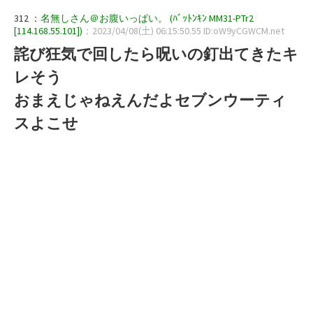
312 ：
名無しさん＠お腹いっぱい。 (ﾊﾞｯﾄﾝｷﾝ MM31-PTr2
[114.168.55.101])
：2023/04/08(土) 06:15:50.55 ID:oW9yCGWCM.net
詫び狂気で回したら呪いの釘出てきたキ
レそう
おまえじゃねえんだよセブンウーティ
スよこせ