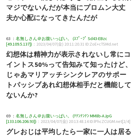
マジでないんだが本当にプロムン大丈
夫か心配になってきたんだが
63 ：
名無しさん＠お腹いっぱい。 (ｽﾌﾟｰﾌﾟ Sd43-EBzc
[49.109.5.137])
：2023/04/07(金) 20:11:20.31 ID:ZoE+cTSMd.net
幻想体は精神力が表示されないし常にコ
イントス50%って告知みて知ったけど、
じゃあマリアッチシンクレアのサポー
トパッシブあれ幻想体相手だと機能して
ないんか?
69 ：
名無しさん＠お腹いっぱい。 (ﾃﾃﾝﾃﾝﾃﾝ MM8b-AJpG
[133.106.206.93])
：2023/04/07(金) 20:13:48.14 ID:lPhcZCUGM.net[2/4]
グレおじは平均したら一家に一人は居る