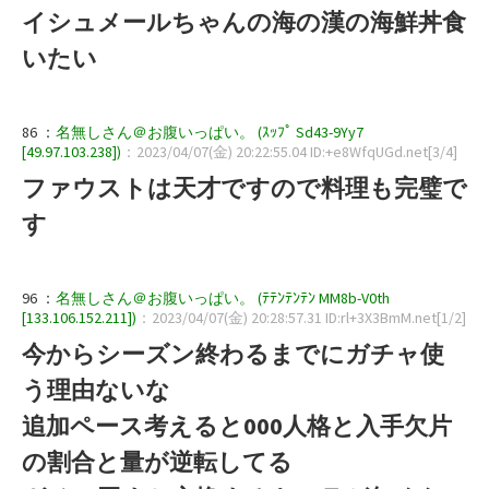
イシュメールちゃんの海の漢の海鮮丼食
いたい
86 ：
名無しさん＠お腹いっぱい。 (ｽｯﾌﾟ Sd43-9Yy7
[49.97.103.238])
：2023/04/07(金) 20:22:55.04 ID:+e8WfqUGd.net[3/4]
ファウストは天才ですので料理も完璧で
す
96 ：
名無しさん＠お腹いっぱい。 (ﾃﾃﾝﾃﾝﾃﾝ MM8b-V0th
[133.106.152.211])
：2023/04/07(金) 20:28:57.31 ID:rl+3X3BmM.net[1/2]
今からシーズン終わるまでにガチャ使
う理由ないな
追加ペース考えると000人格と入手欠片
の割合と量が逆転してる