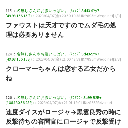
115 ：
名無しさん＠お腹いっぱい。 (ｽｯｯﾌﾟ Sd43-9Yy7
[49.98.156.159])
：2023/04/07(金) 20:50:10.38 ID:Y8S5mWeqd.net[1/3]
ファウストは天才ですのでムダ毛の処
理は必要ありません
124 ：
名無しさん＠お腹いっぱい。 (ｽｯｯﾌﾟ Sd43-9Yy7
[49.98.156.159])
：2023/04/07(金) 21:00:43.98 ID:Y8S5mWeqd.net[2/3]
クローマーちゃんは恋する乙女だから
ね
126 ：
名無しさん＠お腹いっぱい。 (ｱｳｱｳｳｰ Sa99-B2B+
[106.130.56.239])
：2023/04/07(金) 21:01:19.01 ID:zS669B4va.net
速度ダイスがロージャ→黒雲良秀の時に
反撃待ちの審問官にロージャで反撃受け