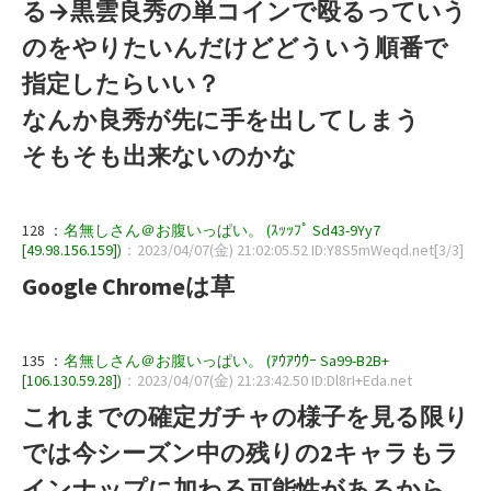
る→黒雲良秀の単コインで殴るっていう
のをやりたいんだけどどういう順番で
指定したらいい？
なんか良秀が先に手を出してしまう
そもそも出来ないのかな
128 ：
名無しさん＠お腹いっぱい。 (ｽｯｯﾌﾟ Sd43-9Yy7
[49.98.156.159])
：2023/04/07(金) 21:02:05.52 ID:Y8S5mWeqd.net[3/3]
Google Chromeは草
135 ：
名無しさん＠お腹いっぱい。 (ｱｳｱｳｳｰ Sa99-B2B+
[106.130.59.28])
：2023/04/07(金) 21:23:42.50 ID:Dl8rI+Eda.net
これまでの確定ガチャの様子を見る限り
では今シーズン中の残りの2キャラもラ
インナップに加わる可能性があるから