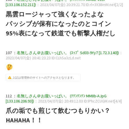
[133.106.152.211])
：2023/04/07(金) 20:39:21.70 ID:rl+3X3BmM.net[2/2]
黒雲ロージャって強くなったよな
パッシブが保有になったのとコイン
95%表になって鉄道でも斬撃人権だし
107 ：
名無しさん＠お腹いっぱい。 (ｽｯﾌﾟ Sd03-9Yy7 [1.72.3.140])
：
2023/04/07(金) 20:41:23.23 ID:CLhSa3zLd.net
上記は管理外のサイトへのアクセスとなります。
112 ：
名無しさん＠お腹いっぱい。 (ﾃﾃﾝﾃﾝﾃﾝ MM8b-AJpG
[133.106.206.93])
：2023/04/07(金) 20:49:12.03 ID:lPhcZCUGM.net[4/4]
爪の垢でも煎じて飲むつもりかい？
HAHAHA！！