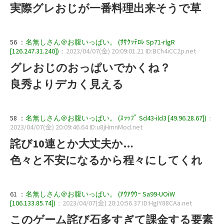
実際グレおじが一番料理出来そうで草
56 ：
名無しさん＠お腹いっぱい。 (ｻｻｸｯﾃﾛﾚ Sp71-rlgR
[126.247.31.240])
：2023/04/07(金) 20:09:01.21 ID:BCh4iCC2p.net
グレおじのおっぱいでかくね？
良秀よりデカく見える
58 ：
名無しさん＠お腹いっぱい。 (ｽｯｯﾌﾟ Sd43-ild3 [49.96.28.67])
：
2023/04/07(金) 20:09:46.64 ID:u8jHmnMod.net
詫び10連とか大丈夫か…
色々と不安になるから程々にしてくれ
61 ：
名無しさん＠お腹いっぱい。 (ｱｳｱｳｳｰ Sa99-UOiW
[106.133.85.74])
：2023/04/07(金) 20:10:56.37 ID:HgIY88CAa.net
このゲーム詫び石多すぎて課金する要素