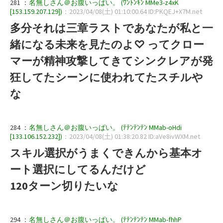
281 ：
名無しさん＠お腹いっぱい。 (ﾜﾝﾄﾝｷﾝ MMe3-z4xK
[153.159.207.129])
：2023/04/08(土) 01:10:00.64 ID:PKQEJ+X7M.net
多分それは三章ラストであなたが私と一
緒になる未来を見たのよ♡ ってクロー
マーが精神攻撃してきてシンクレアが発
狂してたシーンに使われてたスチルや
な
284 ：
名無しさん＠お腹いっぱい。 (ﾃﾃﾝﾃﾝﾃﾝ MMab-oHdi
[133.106.152.232])
：2023/04/08(土) 01:38:20.82 ID:aVe8ivWXM.net
スキル選択がうまくできんから基本オ
ート選択にしてるんだけど
120ターン切りたいな
294 ：
名無しさん＠お腹いっぱい。 (ﾃﾃﾝﾃﾝﾃﾝ MMab-fhhP