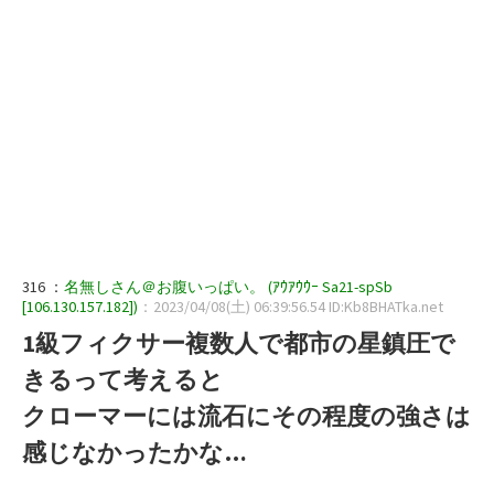
316 ：
名無しさん＠お腹いっぱい。 (ｱｳｱｳｳｰ Sa21-spSb
[106.130.157.182])
：2023/04/08(土) 06:39:56.54 ID:Kb8BHATka.net
1級フィクサー複数人で都市の星鎮圧で
きるって考えると
クローマーには流石にその程度の強さは
感じなかったかな…