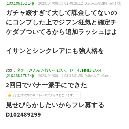
[133.106.152.24])
：2023/04/08(土) 02:48:26.12 ID:wocxV8dIM.net[1/3]
ガチャ緩すぎて大して課金してないの
にコンプした上でジフン狂気と確定チ
ケダブついてるから追加ラッシュはよ
イサンとシンクレアにも強人格を
300 ：
名無しさん＠お腹いっぱい。 (ﾌﾞｰｲﾓ MMf1-sAxH
[210.138.178.54])
：2023/04/08(土) 03:34:31.58 ID:6wJz7iliM.net
2回目でバナー派手にできた
上記は管理外のサイトへのアクセスとなります。
見せびらかしたいからフレ募する
D102489299