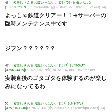
43 ：
名無しさん＠お腹いっぱい。 (ﾃﾃﾝﾃﾝﾃﾝ MM8b-AJpG
[133.106.206.93])
：2023/04/07(金) 20:04:01.25 ID:lPhcZCUGM.net[1/4]
よっしゃ鉄道クリアー！！→サーバーの
臨時メンテナンス中です
ジフン？？？？？？
47 ：
名無しさん＠お腹いっぱい。 (ｽｯｯﾌﾟ Sd43-SxAT
[49.96.244.89])
：2023/04/07(金) 20:05:39.67 ID:TUOs7/9qd.net
実装直後のゴタゴタを体験するのが楽し
みになってるわ
55 ：
名無しさん＠お腹いっぱい。 (ｽｯﾌﾟ Sd43-9Yy7
[49.97.103.238])
：2023/04/07(金) 20:08:17.09 ID:+e8WfqUGd.net[1/4]