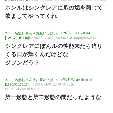
ホンルはシンクレアに爪の垢を煎じて
飲ましてやってくれ
273 ：
名無しさん＠お腹いっぱい。 (ｱｳｱｳｳｰ Sa21-J1XM
[106.128.48.146])
：2023/04/08(土) 00:55:26.48 ID:qBty6NwBa.net
シンクレアにぽんルの性能来たら迫り
くる日が輝くんだけどな
ジフンどう？
279 ：
名無しさん＠お腹いっぱい。 (ﾃﾃﾝﾃﾝﾃﾝ MMab-oHdi
[133.106.152.134])
：2023/04/08(土) 01:08:51.97
ID:uOjDwPZAM.net[2/2]
第一形態と第二形態の間だったような