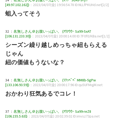
[49.97.102.162])
：2023/04/07(金) 19:56:54.78 ID:NLLfPKUHd.net[2/2]
蛆入ってそう
32 ：
名無しさん＠お腹いっぱい。 (ｱｳｱｳｳｰ Sa99-SxAT
[106.131.233.30])
：2023/04/07(金) 20:00:14.00 ID:7F0f0/KBa.net[1/2]
シーズン繰り越しめっちゃ紐もらえる
じゃん
紐の価値もうないな？
34 ：
名無しさん＠お腹いっぱい。 (ﾗｸｯﾍﾟﾍﾟ MM8b-5gPw
[133.106.93.59])
：2023/04/07(金) 20:00:17.96 ID:qu5UFMqjM.net
おかわり狂気あるでコレ！
37 ：
名無しさん＠お腹いっぱい。 (ｱｳｱｳｳｰ Sa99-reZ8
[106.155.5.63])
：2023/04/07(金) 20:02:39.02 ID:imvsz73pa.net