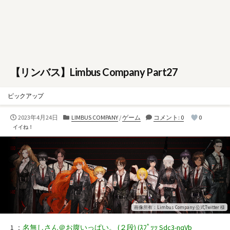
【リンバス】Limbus Company Part27
ピックアップ
公
カ
2023年4月24日
LIMBUS COMPANY
/
ゲーム
コメント: 0
0
開
テ
イイね！
日
ゴ
リ
ー
画像所有：Limbus Company 公式Twitter 様
1 ：
名無しさん＠お腹いっぱい。 (２段) (ｽﾌﾟｯｯ Sdc3-nqVb