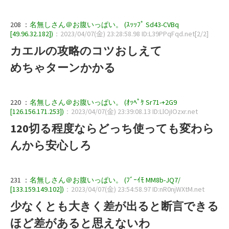
208 ：
名無しさん＠お腹いっぱい。 (ｽｯｯﾌﾟ Sd43-CVBq
[49.96.32.182])
：2023/04/07(金) 23:28:58.98 ID:L39PPqFqd.net[2/2]
カエルの攻略のコツおしえて
めちゃターンかかる
220 ：
名無しさん＠お腹いっぱい。 (ｵｯﾍﾟｹ Sr71-+2G9
[126.156.171.253])
：2023/04/07(金) 23:39:08.13 ID:LlOjIOzxr.net
120切る程度ならどっち使っても変わら
んから安心しろ
231 ：
名無しさん＠お腹いっぱい。 (ﾌﾞｰｲﾓ MM8b-JQ7/
[133.159.149.102])
：2023/04/07(金) 23:54:58.97 ID:nR0njWXtM.net
少なくとも大きく差が出ると断言できる
ほど差があると思えないわ