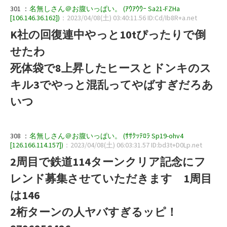
301 ：
名無しさん＠お腹いっぱい。 (ｱｳｱｳｳｰ Sa21-FZHa
[106.146.36.162])
：2023/04/08(土) 03:40:11.56 ID:Cd/Ib8R+a.net
K社の回復連中やっと10tぴったりで倒
せたわ
死体袋で8上昇したヒースとドンキのス
キル3でやっと混乱ってやばすぎだろあ
いつ
308 ：
名無しさん＠お腹いっぱい。 (ｻｻｸｯﾃﾛﾗ Sp19-ohv4
[126.166.114.157])
：2023/04/08(土) 06:03:31.57 ID:bd3t+D0Lp.net
2周目で鉄道114ターンクリア記念にフ
レンド募集させていただきます 1周目
は146
2桁ターンの人ヤバすぎるッピ！