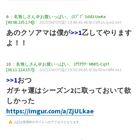
6 ：
名無しさん＠お腹いっぱい。 (ｽﾌﾟﾌﾟ Sd43-UwKe
[49.98.235.174])
：2023/04/07(金) 19:48:43.46 ID:CVRznJyod.net
あのクソアマは僕が
>>1
乙してやります
よ！！
10 ：
名無しさん＠お腹いっぱい。 (ｱｳｱｳｸｰ MMf1-CqYf
[36.11.224.157])
：2023/04/07(金) 19:50:36.65 ID:6y4Tru+WM.net
>>1
おつ
ガチャ運はシーズン2に取っておいて欲
しかった
https://imgur.com/a/ZjULkae
上記は管理外のサイトへのアクセスとなります。