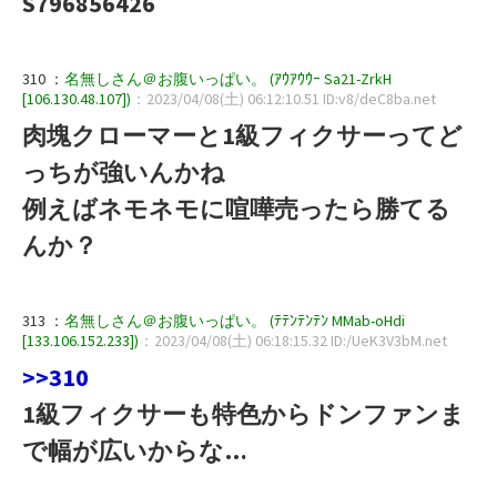
S796856426
310 ：
名無しさん＠お腹いっぱい。 (ｱｳｱｳｳｰ Sa21-ZrkH
[106.130.48.107])
：2023/04/08(土) 06:12:10.51 ID:v8/deC8ba.net
肉塊クローマーと1級フィクサーってど
っちが強いんかね
例えばネモネモに喧嘩売ったら勝てる
んか？
313 ：
名無しさん＠お腹いっぱい。 (ﾃﾃﾝﾃﾝﾃﾝ MMab-oHdi
[133.106.152.233])
：2023/04/08(土) 06:18:15.32 ID:/UeK3V3bM.net
>>310
1級フィクサーも特色からドンファンま
で幅が広いからな…