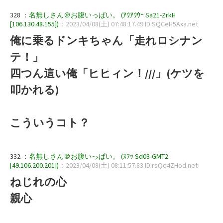
328 ：
名無しさん＠お腹いっぱい。 (ｱｳｱｳｳｰ Sa21-ZrkH
[106.130.48.155])
：2023/04/08(土) 07:48:17.49 ID:SQCeH5Axa.net
俺に乗るドンキちゃん「走れロシナン
テ！」
四つん這い俺「ヒヒィン！///」(ケツを
叩かれる)
こういうコト？
332 ：
名無しさん＠お腹いっぱい。 (ｽﾌｯ Sd03-GMT2
[49.106.200.201])
：2023/04/08(土) 08:11:57.83 ID:rsQq4ZHod.net
ねじれの心
親心