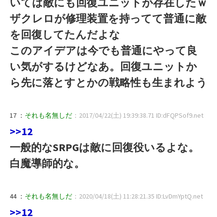
いては敵にも回復ユニットが存在したｗ
ザクレロが修理装置を持ってて普通に敵
を回復してたんだよな
このアイデアは今でも普通にやって良
い気がするけどなあ。回復ユニットか
ら先に落とすとかの戦略性も生まれよう
17 ：
それも名無しだ
：2017/04/22(土) 19:39:38.71 ID:dFQPSof9.net
>>12
一般的なSRPGは敵に回復役いるよな。
白魔導師的な。
44 ：
それも名無しだ
：2020/04/18(土) 11:28:21.35 ID:LvDmYptQ.net
>>12