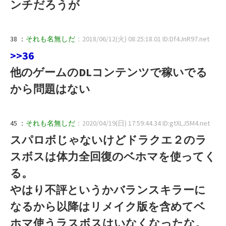
ンチだろうが
38 ：
それも名無しだ
：2018/06/12(火) 08:25:18.01 ID:Df4JnR97.net
>>36
他のゲームのDLコンテンツで稼いでる
から問題はない
45 ：
それも名無しだ
：2020/04/19(日) 17:59:44.34 ID:gtXLJ5M4.net
スパロボじゃないけどドラクエ２のラ
スボスは体力全回復のベホマを使ってく
る。
やはり不評というかバランスキラーに
なるから以降はリメイク版を含めてベ
ホマ使うラスボスはいなくなったな。