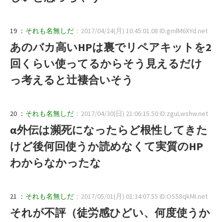
19 ：
それも名無しだ
：2017/04/24(月) 10:45:01.08 ID:gmlM6XYd.net
あのバカ高いHPは裏でリペアキットを2
回くらい使ってるからそう見えるだけ
っ考えると辻褄合いそう
20 ：
それも名無しだ
：2017/04/30(日) 21:06:15.50 ID:zguLwshw.net
α外伝は瀕死になったらど根性してきた
けど後何回使うか読めなくて実質のHP
わからなかったな
21 ：
それも名無しだ
：2017/05/01(月) 01:34:07.55 ID:OS58qkMI.net
それが不評（徒労感ひどい、何度使うか