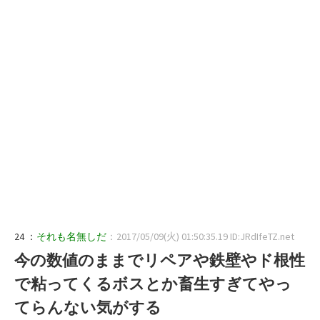
24 ：
それも名無しだ
：2017/05/09(火) 01:50:35.19 ID:JRdIfeTZ.net
今の数値のままでリペアや鉄壁やド根性
で粘ってくるボスとか畜生すぎてやっ
てらんない気がする