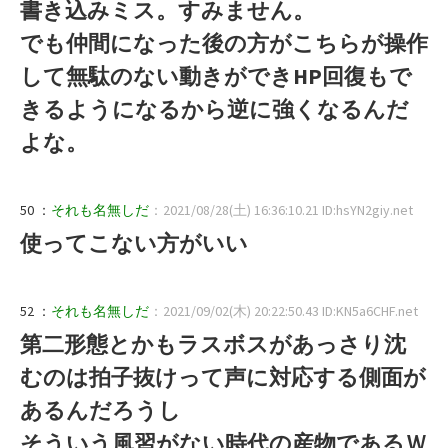
書き込みミス。すみません。
でも仲間になった後の方がこちらが操作
して無駄のない動きができHP回復もで
きるようになるから逆に強くなるんだ
よな。
50 ：
それも名無しだ
：2021/08/28(土) 16:36:10.21 ID:hsYN2giy.net
使ってこない方がいい
52 ：
それも名無しだ
：2021/09/02(木) 20:22:50.43 ID:KN5a6CHF.net
第二形態とかもラスボスがあっさり沈
むのは拍子抜けって声に対応する側面が
あるんだろうし
そういう風習がない時代の産物であるＷ