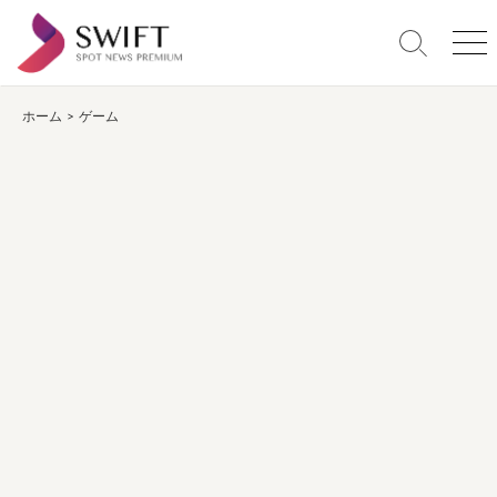
コ
ン
検
メ
テ
索
ニ
ン
切
ュ
り
ー
ホーム
>
ゲーム
ツ
替
へ
え
ス
キ
ッ
プ