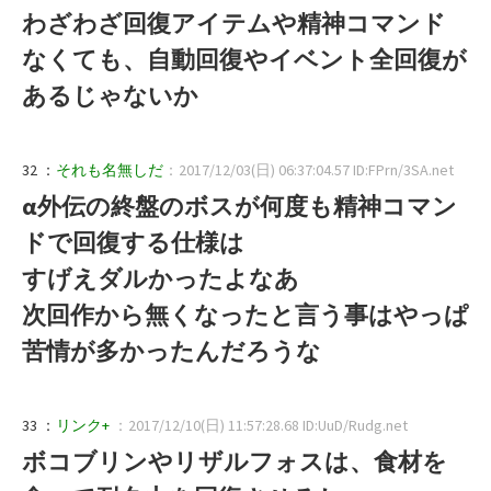
わざわざ回復アイテムや精神コマンド
なくても、自動回復やイベント全回復が
あるじゃないか
32 ：
それも名無しだ
：2017/12/03(日) 06:37:04.57 ID:FPrn/3SA.net
α外伝の終盤のボスが何度も精神コマン
ドで回復する仕様は
すげえダルかったよなあ
次回作から無くなったと言う事はやっぱ
苦情が多かったんだろうな
33 ：
リンク+
：2017/12/10(日) 11:57:28.68 ID:UuD/Rudg.net
ボコブリンやリザルフォスは、食材を