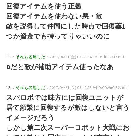
回復アイテムを使う正義
回復アイテムを使わない悪・敵
敵を説得して仲間にした時点で回復薬1
つか資金でも持ってりゃいいのに
11 ：
それも名無しだ
：2017/04/21(金) 08:08:34.36 ID:TlB8a/J7.net
Dだと敵が補助アイテム使ったなあ
12 ：
それも名無しだ
：2017/04/21(金) 08:12:53.94 ID:C0WuCiP2.net
スパロボでは味方には回復ユニットが
居て頻繁に回復するが敵はしないと言う
イメージだろう
しかし第二次スーパーロボット大戦にお