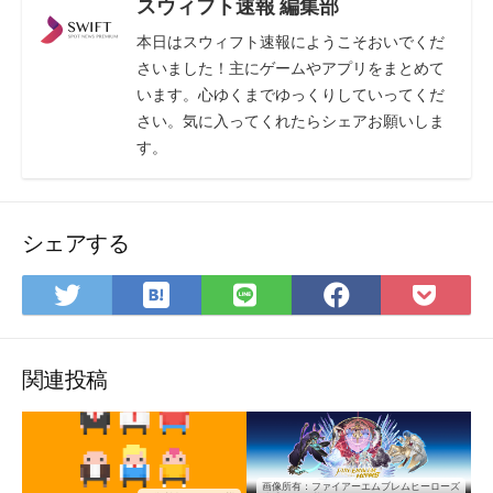
スウィフト速報 編集部
本日はスウィフト速報にようこそおいでくだ
さいました！主にゲームやアプリをまとめて
います。心ゆくまでゆっくりしていってくだ
さい。気に入ってくれたらシェアお願いしま
す。
シェアする
は
Twitter
LINE
Facebook
Pock
て
で
で
で
に
な
シ
シ
シ
保
ブ
ェ
ェ
ェ
存
関連投稿
ッ
ア
ア
ア
ク
マ
ー
画像所有：ファイアーエムブレムヒーローズ