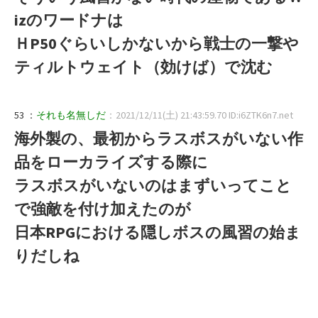
izのワードナは
ＨP50ぐらいしかないから戦士の一撃や
ティルトウェイト（効けば）で沈む
53 ：
それも名無しだ
：2021/12/11(土) 21:43:59.70 ID:i6ZTK6n7.net
海外製の、最初からラスボスがいない作
品をローカライズする際に
ラスボスがいないのはまずいってこと
で強敵を付け加えたのが
日本RPGにおける隠しボスの風習の始ま
りだしね