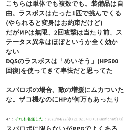
こちらは単体でも複数でも。装備品は自
由。ラスボスはたった1匹で挑んでくる
(やられると変身はお約束だけど)
だがMPは無限、2回攻撃は当たり前、ス
テータス異常はほぼというか全く効か
ない
DQ5のラスボスは「めいそう」(HP500
回復)を使ってきて卑怯だと思ってた
スパロボの場合、敵の増援にムカついた
な。ザコ機なのにHPが何万もあったり
47 ：
それも名無しだ
：2020/04/22(水) 21:02:54 ID:+u1KnsfR.net[1/3]
スパロボに限らないがRPGでよくある