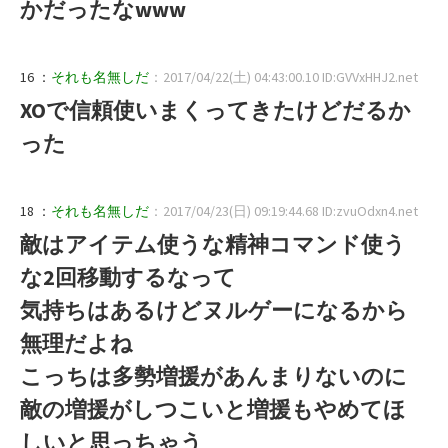
かだったなwww
16 ：
それも名無しだ
：2017/04/22(土) 04:43:00.10 ID:GVVxHHJ2.net
XOで信頼使いまくってきたけどだるか
った
18 ：
それも名無しだ
：2017/04/23(日) 09:19:44.68 ID:zvuOdxn4.net
敵はアイテム使うな精神コマンド使う
な2回移動するなって
気持ちはあるけどヌルゲーになるから
無理だよね
こっちは多勢増援があんまりないのに
敵の増援がしつこいと増援もやめてほ
しいと思っちゃう