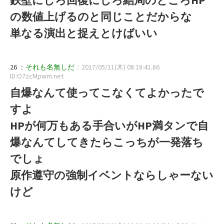
の数値上げるのと同じことだからな
単なる演出と捉えとけばいい
26 ：
それも名無しだ
：2017/05/11(木) 08:18:41.86
ID:O7zcMpwm.net
自爆なんて使ってこなくてよかったで
すよ
HPが何万もある手合いがHP満タンで自
爆なんてしてきたらこっちが一発落ち
でしょ
原作遵守の強制イベントならしゃーない
けど