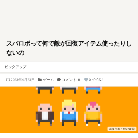
スパロボって何で敵が回復アイテム使ったりし
ないの
ピックアップ
公
カ
2023年4月23日
ゲーム
コメント: 0
0
イイね！
開
テ
日
ゴ
リ
ー
画像所有：freepik 様