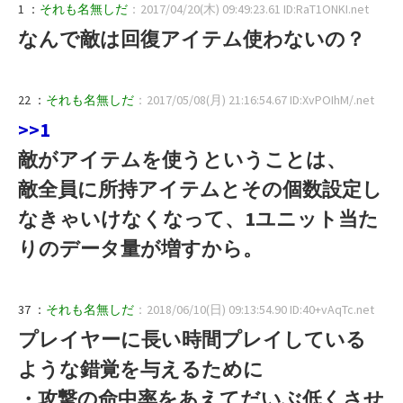
1 ：
それも名無しだ
：2017/04/20(木) 09:49:23.61 ID:RaT1ONKI.net
なんで敵は回復アイテム使わないの？
22 ：
それも名無しだ
：2017/05/08(月) 21:16:54.67 ID:XvPOIhM/.net
>>1
敵がアイテムを使うということは、
敵全員に所持アイテムとその個数設定し
なきゃいけなくなって、1ユニット当た
りのデータ量が増すから。
37 ：
それも名無しだ
：2018/06/10(日) 09:13:54.90 ID:40+vAqTc.net
プレイヤーに長い時間プレイしている
ような錯覚を与えるために
・攻撃の命中率をあえてだいぶ低くさせ