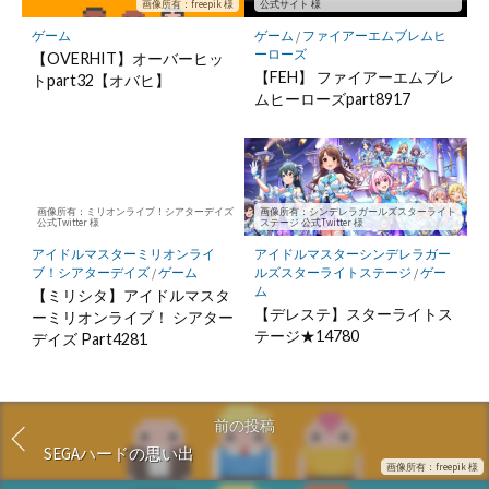
ク
画像所有：freepik 様
公式サイト 様
に
ゲーム
ゲーム
/
ファイアーエムブレムヒ
ーローズ
保
【OVERHIT】オーバーヒッ
【FEH】 ファイアーエムブレ
トpart32【オバヒ】
存
ムヒーローズpart8917
画像所有：ミリオンライブ！シアターデイズ
画像所有：シンデレラガールズスターライト
公式Twitter 様
ステージ 公式Twitter 様
アイドルマスターミリオンライ
アイドルマスターシンデレラガー
ブ！シアターデイズ
/
ゲーム
ルズスターライトステージ
/
ゲー
ム
【ミリシタ】アイドルマスタ
【デレステ】スターライトス
ーミリオンライブ！ シアター
テージ★14780
デイズ Part4281
前の投稿
SEGAハードの思い出
画像所有：freepik 様