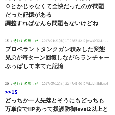
０とかじゃなくて全快だったのが問題
だった記憶がある
調整すればなんら問題もないけどね
15 ：
それも名無しだ
：2017/04/21(金) 17:02:55.82 ID:jwWiSCDM.net
プロペラントタンクガン積みした変態
兄弟が毎ターン回復しながらランチャー
ぶっぱして来てた記憶
30 ：
それも名無しだ
：2017/05/12(金) 22:47:41.60 ID:WLdvh8bB.net
>>15
どっちか一人先落とそうにもどっちも
万単位でHPあって援護防御level2以上と