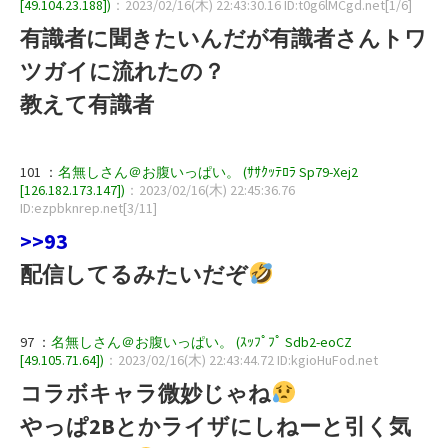
[49.104.23.188])
：2023/02/16(木) 22:43:30.16 ID:t0g6lMCgd.net[1/6]
有識者に聞きたいんだが有識者さんトワ
ツガイに流れたの？
教えて有識者
101 ：
名無しさん＠お腹いっぱい。 (ｻｻｸｯﾃﾛﾗ Sp79-Xej2
[126.182.173.147])
：2023/02/16(木) 22:45:36.76
ID:ezpbknrep.net[3/11]
>>93
配信してるみたいだぞ
97 ：
名無しさん＠お腹いっぱい。 (ｽｯﾌﾟﾌﾟ Sdb2-eoCZ
[49.105.71.64])
：2023/02/16(木) 22:43:44.72 ID:kgioHuFod.net
コラボキャラ微妙じゃね
やっぱ2Bとかライザにしねーと引く気