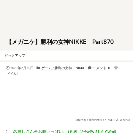
【メガニケ】勝利の女神NIKKE Part870
ピックアップ
公
カ
2023年2月25日
ゲーム
/
勝利の女神：NIKKE
コメント: 0
0
開
テ
イイね！
日
ゴ
リ
ー
画像所有：勝利の女神：NIKKE 公式Twitter 様
1 ：
名無しさん＠お腹いっぱい。 (６級) (ﾜｯﾁｮｲW 81b1-CWm9