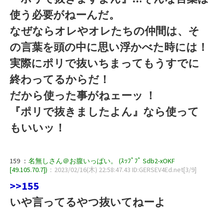
使う必要がねーんだ。
なぜならオレやオレたちの仲間は、そ
の言葉を頭の中に思い浮かべた時には！
実際にポリで抜いちまってもうすでに
終わってるからだ！
だから使った事がねェーッ ！
『ポリで抜きましたよん』なら使って
もいいッ！
159 ：
名無しさん＠お腹いっぱい。 (ｽｯﾌﾟﾌﾟ Sdb2-xOKF
[49.105.70.7])
：2023/02/16(木) 22:58:47.43 ID:GERSEV4Ed.net[3/9]
>>155
いや言ってるやつ抜いてねーよ