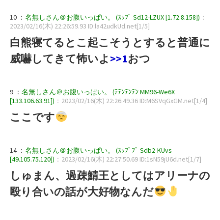
10 ：
名無しさん＠お腹いっぱい。 (ｽｯﾌﾟ Sd12-LZUX [1.72.8.158])
：
2023/02/16(木) 22:26:59.93 ID:la42udkUd.net[1/5]
白熊寝てるとこ起こそうとすると普通に
威嚇してきて怖いよ
>>1
おつ
9 ：
名無しさん＠お腹いっぱい。 (ﾃﾃﾝﾃﾝﾃﾝ MM96-We6X
[133.106.63.91])
：2023/02/16(木) 22:26:49.36 ID:M6SVqGxGM.net[1/4]
ここです
14 ：
名無しさん＠お腹いっぱい。 (ｽｯﾌﾟﾌﾟ Sdb2-KUvs
[49.105.75.120])
：2023/02/16(木) 22:27:50.69 ID:1sN59jU6d.net[1/7]
しゅまん、過疎鯖王としてはアリーナの
殴り合いの話が大好物なんだ