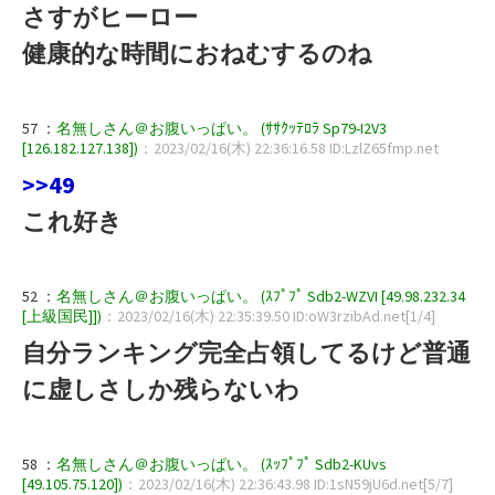
さすがヒーロー
健康的な時間におねむするのね
57 ：
名無しさん＠お腹いっぱい。 (ｻｻｸｯﾃﾛﾗ Sp79-I2V3
[126.182.127.138])
：2023/02/16(木) 22:36:16.58 ID:LzlZ65fmp.net
>>49
これ好き
52 ：
名無しさん＠お腹いっぱい。 (ｽﾌﾟﾌﾟ Sdb2-WZVI [49.98.232.34
[上級国民]])
：2023/02/16(木) 22:35:39.50 ID:oW3rzibAd.net[1/4]
自分ランキング完全占領してるけど普通
に虚しさしか残らないわ
58 ：
名無しさん＠お腹いっぱい。 (ｽｯﾌﾟﾌﾟ Sdb2-KUvs
[49.105.75.120])
：2023/02/16(木) 22:36:43.98 ID:1sN59jU6d.net[5/7]