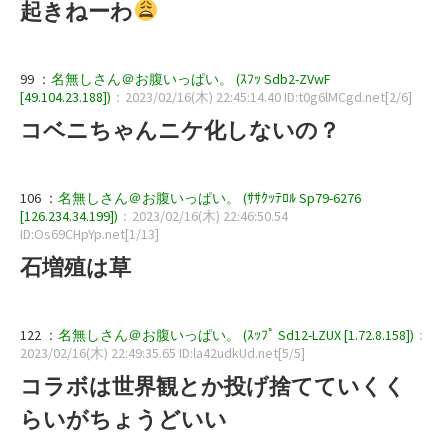
起きねーわ
99 ：
名無しさん＠お腹いっぱい。 (ｽﾌｯ Sdb2-ZVwF
[49.104.23.188])
：2023/02/16(木) 22:45:14.40 ID:t0g6lMCgd.net[2/6]
コベニちゃんニケ化しないの？
106 ：
名無しさん＠お腹いっぱい。 (ｻｻｸｯﾃﾛﾙ Sp79-6276
[126.234.34.199])
：2023/02/16(木) 22:46:50.54
ID:Os69CHpYp.net[1/13]
石増殖は草
122 ：
名無しさん＠お腹いっぱい。 (ｽｯﾌﾟ Sd12-LZUX [1.72.8.158])
：
2023/02/16(木) 22:49:35.65 ID:la42udkUd.net[5/5]
コラボは世界観とか投げ捨てていくく
らいがちょうどいい