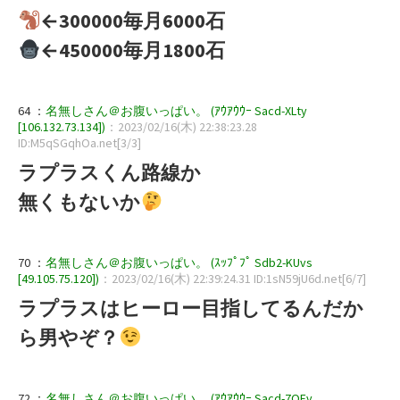
←300000毎月6000石
←450000毎月1800石
64 ：
名無しさん＠お腹いっぱい。 (ｱｳｱｳｳｰ Sacd-XLty
[106.132.73.134])
：2023/02/16(木) 22:38:23.28
ID:M5qSGqhOa.net[3/3]
ラプラスくん路線か
無くもないか
70 ：
名無しさん＠お腹いっぱい。 (ｽｯﾌﾟﾌﾟ Sdb2-KUvs
[49.105.75.120])
：2023/02/16(木) 22:39:24.31 ID:1sN59jU6d.net[6/7]
ラプラスはヒーロー目指してるんだか
ら男やぞ？
72 ：
名無しさん＠お腹いっぱい。 (ｱｳｱｳｳｰ Sacd-7OFv