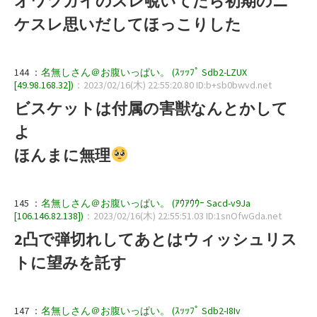
オワツガイのスレ覗いてたら初期のニ
ケスレ思いだしてほっこりした
144 ：
名無しさん＠お腹いっぱい。 (ｽｯｯﾌﾟ Sdb2-LZUX
[49.98.168.32])
：2023/02/16(木) 22:55:20.80 ID:b+sb0bwvd.net
ビスケットは付属の害獣なんとかして
よ
ほんまに無理
145 ：
名無しさん＠お腹いっぱい。 (ｱｳｱｳｳｰ Sacd-v9Ja
[106.146.82.138])
：2023/02/16(木) 22:55:51.03 ID:1snOfwGda.net
2凸で弾切れしてあとはウィッシュリス
トに望みを託す
147 ：
名無しさん＠お腹いっぱい。 (ｽｯｯﾌﾟ Sdb2-I8Iv