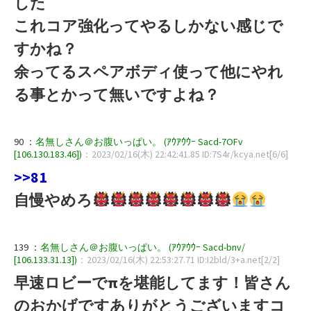
した
これコア強化ってやるしかない感じで
すかね？
余ってるスペアボディ使って他にやれ
る事とかって無いですよね？
90 ：
名無しさん＠お腹いっぱい。 (ｱｳｱｳｳｰ Sacd-7OFv
[106.130.183.46])
：2023/02/16(木) 22:42:41.85 ID:7S4r/kcya.net[6/6]
>>81
自慢やめろ
139 ：
名無しさん＠お腹いっぱい。 (ｱｳｱｳｳｰ Sacd-bnv/
[106.133.31.13])
：2023/02/16(木) 22:53:27.71 ID:I2bld/3+a.net[2/2]
早速ロビーでπを堪能してます！皆さん
のおかげですありがとうございますコ