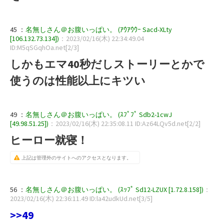
45 ：
名無しさん＠お腹いっぱい。 (ｱｳｱｳｳｰ Sacd-XLty
[106.132.73.134])
：2023/02/16(木) 22:34:49.04
ID:M5qSGqhOa.net[2/3]
しかもエマ40秒だしストーリーとかで
使うのは性能以上にキツい
49 ：
名無しさん＠お腹いっぱい。 (ｽﾌﾟﾌﾟ Sdb2-1cwJ
[49.98.51.25])
：2023/02/16(木) 22:35:08.11 ID:Az64LQv5d.net[2/2]
ヒーロー就寝！
上記は管理外のサイトへのアクセスとなります。
56 ：
名無しさん＠お腹いっぱい。 (ｽｯﾌﾟ Sd12-LZUX [1.72.8.158])
：
2023/02/16(木) 22:36:11.49 ID:la42udkUd.net[3/5]
>>49