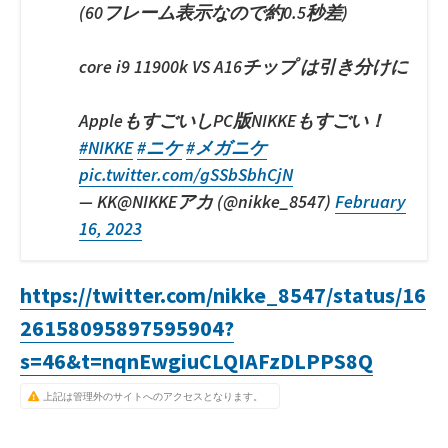
(60フレーム表示なので約0.5秒差)
core i9 11900k VS A16チップ は引き分けに
AppleもすごいしPC版NIKKEもすごい！
#NIKKE
#ニケ
#メガニケ
pic.twitter.com/gSSbSbhCjN
— KK@NIKKEアカ (@nikke_8547)
February
16, 2023
https://twitter.com/nikke_8547/status/16
26158095897595904?
s=46&t=nqnEwgiuCLQIAFzDLPPS8Q
上記は管理外のサイトへのアクセスとなります。