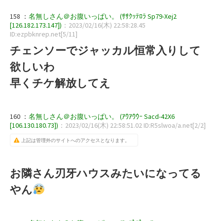
158 ：
名無しさん＠お腹いっぱい。 (ｻｻｸｯﾃﾛﾗ Sp79-Xej2
[126.182.173.147])
：2023/02/16(木) 22:58:28.45
ID:ezpbknrep.net[5/11]
チェンソーでジャッカル恒常入りして
欲しいわ
早くチケ解放してえ
160 ：
名無しさん＠お腹いっぱい。 (ｱｳｱｳｳｰ Sacd-42X6
[106.130.180.73])
：2023/02/16(木) 22:58:51.02 ID:R5slwoa/a.net[2/2]
上記は管理外のサイトへのアクセスとなります。
お隣さん刃牙ハウスみたいになってる
やん