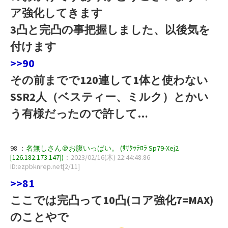
ア強化してきます
3凸と完凸の事把握しました、以後気を
付けます
>>90
その前までで120連して1体と使わない
SSR2人（ベスティー、ミルク）とかい
う有様だったので許して…
98 ：
名無しさん＠お腹いっぱい。 (ｻｻｸｯﾃﾛﾗ Sp79-Xej2
[126.182.173.147])
：2023/02/16(木) 22:44:48.86
ID:ezpbknrep.net[2/11]
>>81
ここでは完凸って10凸(コア強化7=MAX)
のことやで