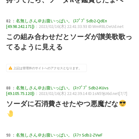
82 ：
名無しさん＠お腹いっぱい。 (ｽﾌﾟﾌﾟ Sdb2-QdEn
[49.98.242.171])
：2023/02/16(木) 22:41:33.93 ID:WmR8LOeUd.net
この組み合わせだとソーダが讃美歌歌っ
てるように見える
上記は管理外のサイトへのアクセスとなります。
88 ：
名無しさん＠お腹いっぱい。 (ｽｯﾌﾟﾌﾟ Sdb2-KUvs
[49.105.75.120])
：2023/02/16(木) 22:42:39.14 ID:1sN59jU6d.net[7/7]
ソーダに石消費させたやつ悪魔だな
93 ：
名無しさん＠お腹いっぱい。 (ｽﾌｯ Sdb2-ZVwF