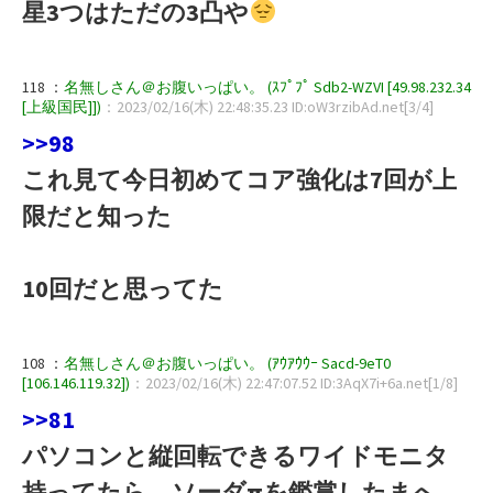
星3つはただの3凸や
118 ：
名無しさん＠お腹いっぱい。 (ｽﾌﾟﾌﾟ Sdb2-WZVI [49.98.232.34
[上級国民]])
：2023/02/16(木) 22:48:35.23 ID:oW3rzibAd.net[3/4]
>>98
これ見て今日初めてコア強化は7回が上
限だと知った
10回だと思ってた
108 ：
名無しさん＠お腹いっぱい。 (ｱｳｱｳｳｰ Sacd-9eT0
[106.146.119.32])
：2023/02/16(木) 22:47:07.52 ID:3AqX7i+6a.net[1/8]
>>81
パソコンと縦回転できるワイドモニタ
持ってたら、ソーダπを鑑賞したまへ