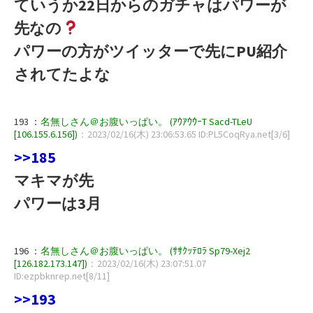
ていうか22日からのガチャはパワーが
先なの
パワーの方がツイッターで先にPU紹介
されてたよな
193 ：
名無しさん＠お腹いっぱい。 (ｱｳｱｳｳｰT Sacd-TLeU
[106.155.6.156])
：2023/02/16(木) 23:06:53.65 ID:PL5CoqRya.net[3/6]
>>185
マキマが先
パワーは3月
196 ：
名無しさん＠お腹いっぱい。 (ｻｻｸｯﾃﾛﾗ Sp79-Xej2
[126.182.173.147])
：2023/02/16(木) 23:07:51.07
ID:ezpbknrep.net[8/11]
>>193