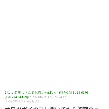
141 ：
名無しさん＠お腹いっぱい。 (ｻｻｸｯﾃﾛﾙ Sp79-6276
[126.234.34.199])
：2023/02/16(木) 22:54:12.36
ID:Os69CHpYp.net[3/13]