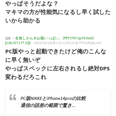
やっぱそうだよな？
マキマの方が性能気になるし早く試した
いから助かる
223 ：
名無しさん＠お腹いっぱい。 (ｻｻｸｯﾃﾛﾗ Sp79-5x5O
[126.157.177.22])
：2023/02/16(木) 23:12:59.22 ID:TFF0JMylp.net
PC版やっと起動できたけど俺のこんな
に早く無いぞ
やっぱスペックに左右されるし絶対DPS
変わるだろこれ
PC版NIKKEとiPhone14proの比較
通信の誤差の範囲で驚き...