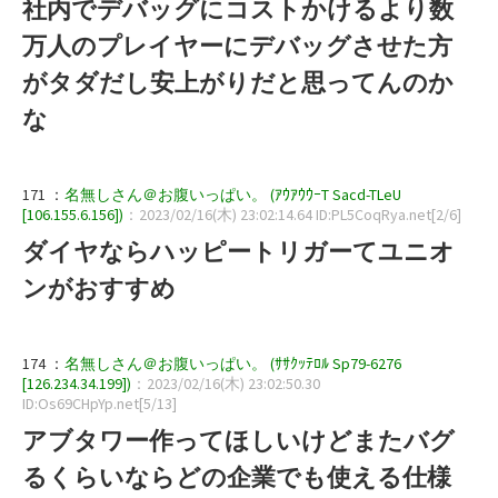
社内でデバッグにコストかけるより数
万人のプレイヤーにデバッグさせた方
がタダだし安上がりだと思ってんのか
な
171 ：
名無しさん＠お腹いっぱい。 (ｱｳｱｳｳｰT Sacd-TLeU
[106.155.6.156])
：2023/02/16(木) 23:02:14.64 ID:PL5CoqRya.net[2/6]
ダイヤならハッピートリガーてユニオ
ンがおすすめ
174 ：
名無しさん＠お腹いっぱい。 (ｻｻｸｯﾃﾛﾙ Sp79-6276
[126.234.34.199])
：2023/02/16(木) 23:02:50.30
ID:Os69CHpYp.net[5/13]
アブタワー作ってほしいけどまたバグ
るくらいならどの企業でも使える仕様