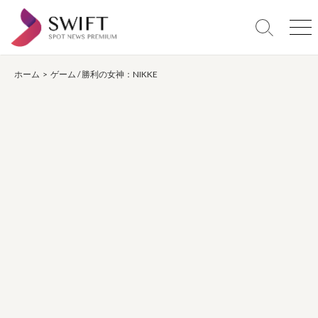
コ
ン
検
メ
テ
索
ニ
ン
切
ュ
り
ー
ホーム
>
ゲーム
/
勝利の女神：NIKKE
ツ
替
へ
え
ス
キ
ッ
プ