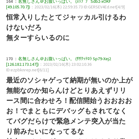
164 ：
名無しさん＠お腹いっぱい。 (ｽｯﾌﾟﾌﾟ Sdb2-xOKF
[49.105.70.7])
：2023/02/16(木) 22:59:35.73 ID:GERSEV4Ed.net[4/9]
恒常入りしたとてジャッカル引けるわ
けないだろ
無ターすらいるのに
170 ：
名無しさん＠お腹いっぱい。 (ｻｻｸｯﾃﾛﾗ Sp79-Xej2
[126.182.173.147])
：2023/02/16(木) 23:02:10.36
ID:ezpbknrep.net[6/11]
最近のソシャゲって納期が無いのか上が
無能なのか知らんけどとりあえずリリ
ース間に合わせろ！配信開始うおおおお
お！でまともにデバッグもされてなく
てバグだらけで緊急メンテ突入が当た
り前みたいになってるな