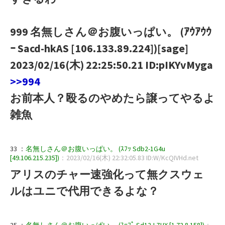
999 名無しさん＠お腹いっぱい。 (ｱｳｱｳｳ
ｰ Sacd-hkAS [106.133.89.224])[sage]
2023/02/16(木) 22:25:50.21 ID:pIKYvMyga
>>994
お前本人？殴るのやめたら譲ってやるよ
雑魚
33 ：
名無しさん＠お腹いっぱい。 (ｽﾌｯ Sdb2-1G4u
[49.106.215.235])
：2023/02/16(木) 22:32:05.83 ID:W/KcQIVHd.net
アリスのチャー速強化って無クスウェ
ルはユニで代用できるよな？
35 ：
名無しさん＠お腹いっぱい。 (ｽｯﾌﾟ Sd12-LZUX [1.72.8.158])
：