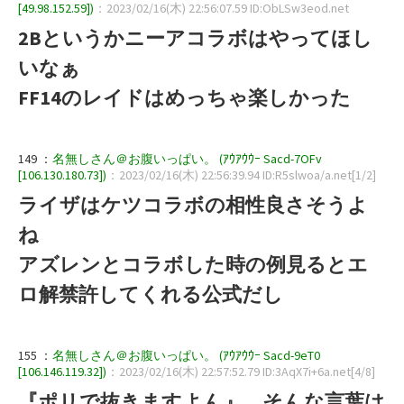
[49.98.152.59])
：2023/02/16(木) 22:56:07.59 ID:ObLSw3eod.net
2Bというかニーアコラボはやってほし
いなぁ
FF14のレイドはめっちゃ楽しかった
149 ：
名無しさん＠お腹いっぱい。 (ｱｳｱｳｳｰ Sacd-7OFv
[106.130.180.73])
：2023/02/16(木) 22:56:39.94 ID:R5slwoa/a.net[1/2]
ライザはケツコラボの相性良さそうよ
ね
アズレンとコラボした時の例見るとエ
ロ解禁許してくれる公式だし
155 ：
名無しさん＠お腹いっぱい。 (ｱｳｱｳｳｰ Sacd-9eT0
[106.146.119.32])
：2023/02/16(木) 22:57:52.79 ID:3AqX7i+6a.net[4/8]
『ポリで抜きますよん』…そんな言葉は