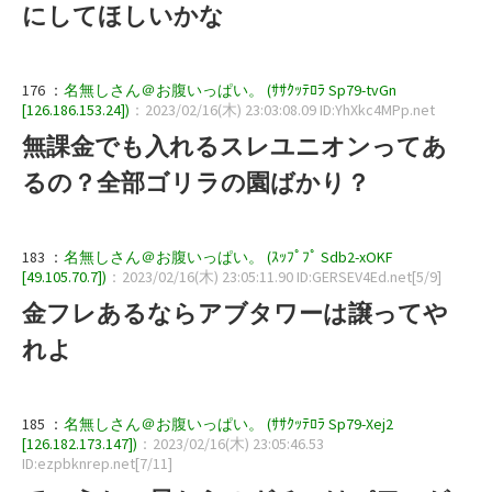
にしてほしいかな
176 ：
名無しさん＠お腹いっぱい。 (ｻｻｸｯﾃﾛﾗ Sp79-tvGn
[126.186.153.24])
：2023/02/16(木) 23:03:08.09 ID:YhXkc4MPp.net
無課金でも入れるスレユニオンってあ
るの？全部ゴリラの園ばかり？
183 ：
名無しさん＠お腹いっぱい。 (ｽｯﾌﾟﾌﾟ Sdb2-xOKF
[49.105.70.7])
：2023/02/16(木) 23:05:11.90 ID:GERSEV4Ed.net[5/9]
金フレあるならアブタワーは譲ってや
れよ
185 ：
名無しさん＠お腹いっぱい。 (ｻｻｸｯﾃﾛﾗ Sp79-Xej2
[126.182.173.147])
：2023/02/16(木) 23:05:46.53
ID:ezpbknrep.net[7/11]