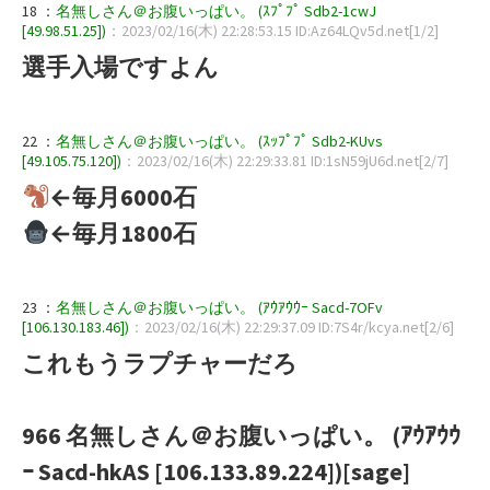
18 ：
名無しさん＠お腹いっぱい。 (ｽﾌﾟﾌﾟ Sdb2-1cwJ
[49.98.51.25])
：2023/02/16(木) 22:28:53.15 ID:Az64LQv5d.net[1/2]
選手入場ですよん
22 ：
名無しさん＠お腹いっぱい。 (ｽｯﾌﾟﾌﾟ Sdb2-KUvs
[49.105.75.120])
：2023/02/16(木) 22:29:33.81 ID:1sN59jU6d.net[2/7]
←毎月6000石
←毎月1800石
23 ：
名無しさん＠お腹いっぱい。 (ｱｳｱｳｳｰ Sacd-7OFv
[106.130.183.46])
：2023/02/16(木) 22:29:37.09 ID:7S4r/kcya.net[2/6]
これもうラプチャーだろ
966 名無しさん＠お腹いっぱい。 (ｱｳｱｳｳ
ｰ Sacd-hkAS [106.133.89.224])[sage]