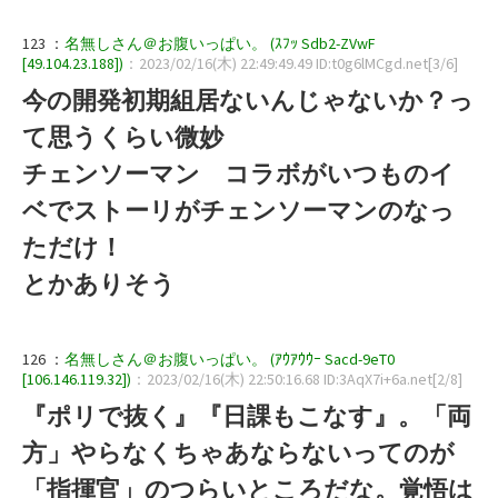
123 ：
名無しさん＠お腹いっぱい。 (ｽﾌｯ Sdb2-ZVwF
[49.104.23.188])
：2023/02/16(木) 22:49:49.49 ID:t0g6lMCgd.net[3/6]
今の開発初期組居ないんじゃないか？っ
て思うくらい微妙
チェンソーマン コラボがいつものイ
ベでストーリがチェンソーマンのなっ
ただけ！
とかありそう
126 ：
名無しさん＠お腹いっぱい。 (ｱｳｱｳｳｰ Sacd-9eT0
[106.146.119.32])
：2023/02/16(木) 22:50:16.68 ID:3AqX7i+6a.net[2/8]
『ポリで抜く』『日課もこなす』。「両
方」やらなくちゃあならないってのが
「指揮官」のつらいところだな。覚悟は