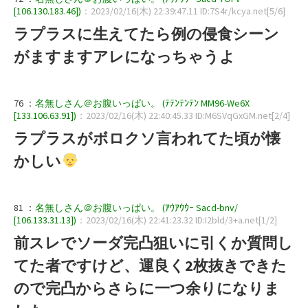
[106.130.183.46])
：2023/02/16(木) 22:39:47.11 ID:7S4r/kcya.net[5/6]
ラプラスに生えてたら例の侵食シーン
がますますアレになっちゃうよ
76 ：
名無しさん＠お腹いっぱい。 (ﾃﾃﾝﾃﾝﾃﾝ MM96-We6X
[133.106.63.91])
：2023/02/16(木) 22:40:45.33 ID:M6SVqGxGM.net[2/4]
ラプラスがボロクソ言われてた頃が懐
かしい
81 ：
名無しさん＠お腹いっぱい。 (ｱｳｱｳｳｰ Sacd-bnv/
[106.133.31.13])
：2023/02/16(木) 22:41:23.32 ID:I2bld/3+a.net[1/2]
前スレでソーダ完凸狙いに引くか質問し
てた者ですけど、運良く2枚抜きできた
ので完凸からさらに一つ余りになりま