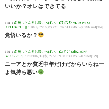
いいか？オレはできてる
128 ：
名無しさん＠お腹いっぱい。 (ﾃﾃﾝﾃﾝﾃﾝ MM96-We6X
[133.106.63.91])
：2023/02/16(木) 22:51:07.51 ID:M6SVqGxGM.net[3/4]
覚悟いるか？
129 ：
名無しさん＠お腹いっぱい。 (ｽｯﾌﾟﾌﾟ Sdb2-xOKF
[49.105.70.7])
：2023/02/16(木) 22:51:09.60 ID:GERSEV4Ed.net[1/9]
ニーアとか貧乏中年だけだからいらねー
よ気持ち悪い