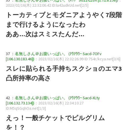
2023/02/16(木) 22:32:06.42 ID:la42udkUd.net[2/5]
トーカティブとモダニアようやく7段階
まで行けるようになったわ
ああ…次はスミスたんだ…
37 ：
名無しさん＠お腹いっぱい。 (ｱｳｱｳｳｰ Sacd-7OFv
[106.130.183.46])
：2023/02/16(木) 22:32:26.99 ID:7S4r/kcya.net[3/6]
スレに貼られる手持ちスクショのエマ3
凸所持率の高さ
42 ：
名無しさん＠お腹いっぱい。 (ｱｳｱｳｳｰ Sacd-XLty
[106.132.73.134])
：2023/02/16(木) 22:34:10.27
ID:M5qSGqhOa.net[1/3]
えっ！一般チケットでピルグリム
を！？