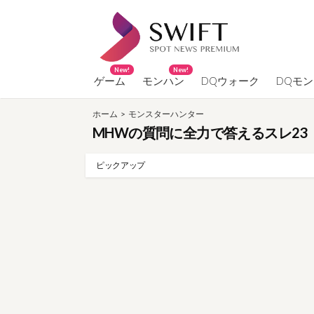
コ
ン
テ
ン
New!
New!
ツ
ゲーム
モンハン
DQウォーク
DQモ
へ
ホーム
>
モンスターハンター
ス
MHWの質問に全力で答えるスレ23
キ
ッ
ピックアップ
プ