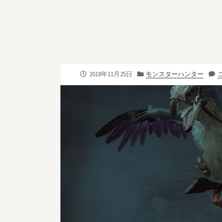
公
カ
2018年11月25日
モンスターハンター
コ
開
テ
日
ゴ
リ
ー