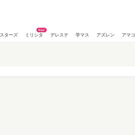
New!
ンスターズ
ミリシタ
デレステ
学マス
アズレン
アマ