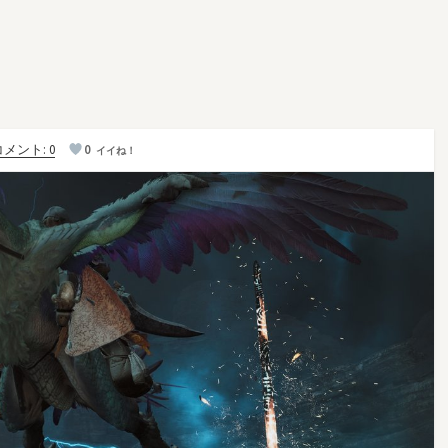
メント: 0
0
イイね！