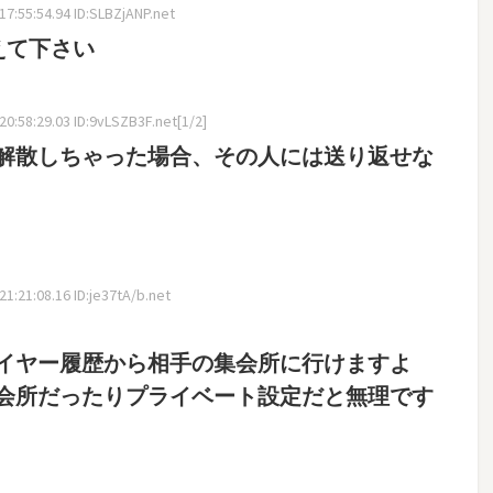
7:55:54.94 ID:SLBZjANP.net
えて下さい
0:58:29.03 ID:9vLSZB3F.net[1/2]
解散しちゃった場合、その人には送り返せな
:21:08.16 ID:je37tA/b.net
イヤー履歴から相手の集会所に行けますよ
会所だったりプライベート設定だと無理です