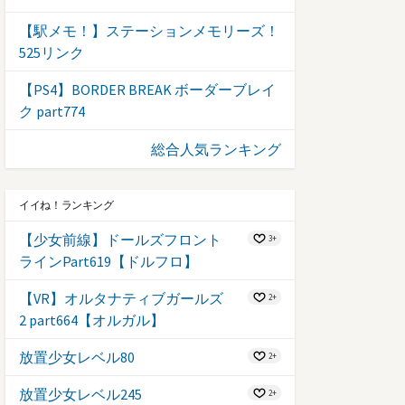
【駅メモ！】ステーションメモリーズ！
525リンク
【PS4】BORDER BREAK ボーダーブレイ
ク part774
総合人気ランキング
イイね！ランキング
【少女前線】ドールズフロント
3+
ラインPart619【ドルフロ】
【VR】オルタナティブガールズ
2+
2 part664【オルガル】
放置少女レベル80
2+
放置少女レベル245
2+