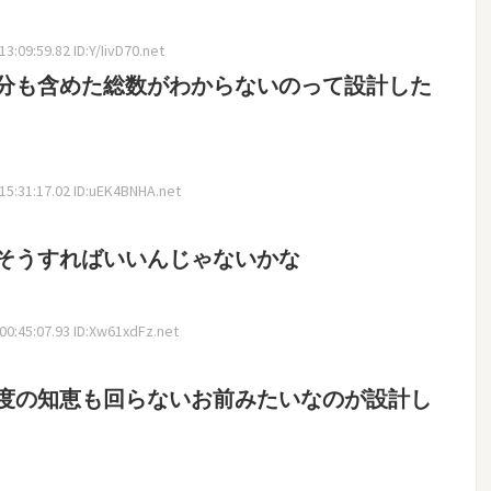
:09:59.82 ID:Y/IivD70.net
分も含めた総数がわからないのって設計した
5:31:17.02 ID:uEK4BNHA.net
そうすればいいんじゃないかな
0:45:07.93 ID:Xw61xdFz.net
度の知恵も回らないお前みたいなのが設計し