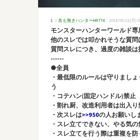
1 ：
名も無きハンターHR774
：2018/05/21(月) 01:
モンスターハンターワールド専
他のスレでは叩かれそうな質問
質問スレにつき、過度の雑談は
------
●全員
・最低限のルールは守りましょ
う
・コテハン(固定ハンドル)禁止
・割れ厨、改造利用者は出入り
・次スレは
>>950
の人お願いし
・スレ立てできない、やる気の
・スレ立てを行う際は重複を防