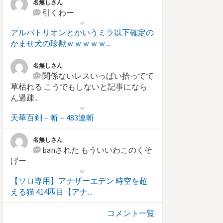
名無しさん
引くわー
アルバトリオンとかいうミラ以下確定の
かませ犬の珍獣ｗｗｗｗｗ...
名無しさん
関係ないレスいっぱい拾ってて
草枯れる こうでもしないと記事になら
ん過疎...
天華百剣－斬－483連斬
名無しさん
banされた もういいわこのくそ
げー
【ソロ専用】アナザーエデン 時空を超
える猫 414匹目【アナ...
コメント一覧