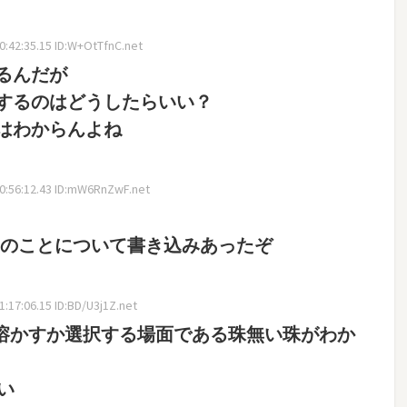
:42:35.15 ID:W+OtTfnC.net
るんだが
するのはどうしたらいい？
はわからんよね
:56:12.43 ID:mW6RnZwF.net
そのことについて書き込みあったぞ
:17:06.15 ID:BD/U3j1Z.net
溶かすか選択する場面である珠無い珠がわか
い