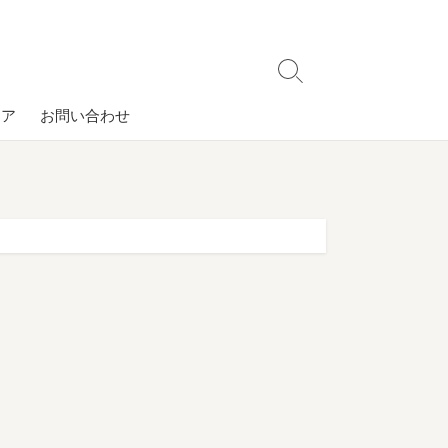
検
索
コア
お問い合わせ
切
り
替
え