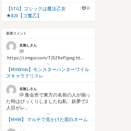
【STG】ゴシックは魔法乙女
2+
★820【ゴ魔乙】
新着コメント
名無しさん
https://i.imgur.com/7J5ZKeP.jpeg ht...
【MHWilds】モンスターハンターワイル
ズキャラクリスレ
名無しさん
集会所で東方の名前の人が揃っ
た時はびっくりしましたね私、妖夢で2
人目がレ...
【MHW】 マルチで見かけた面白ネーム