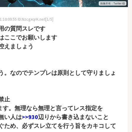
画像所有：Twitter 様
10:09.55 ID:NzcgxqrK.net[1/5]
用の質問スレです
はここでお願いします
控えましょう
う。なのでテンプレは原則として守りましょ
禁止
ます。無理なら無理と言ってレス指定を
無い人は
>>930
辺りから書き込まないこと
ぐため、必ずスレ立てを行う旨をカキコして