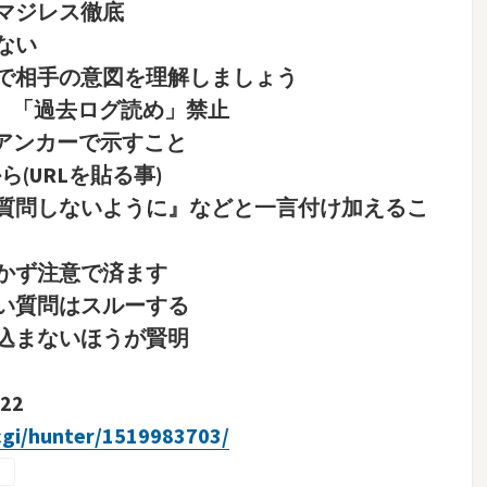
マジレス徹底
ない
で相手の意図を理解しましょう
ろ」「過去ログ読め」禁止
○アンカーで示すこと
(URLを貼る事)
質問しないように』などと一言付け加えるこ
かず注意で済ます
い質問はスルーする
込まないほうが賢明
22
.cgi/hunter/1519983703/