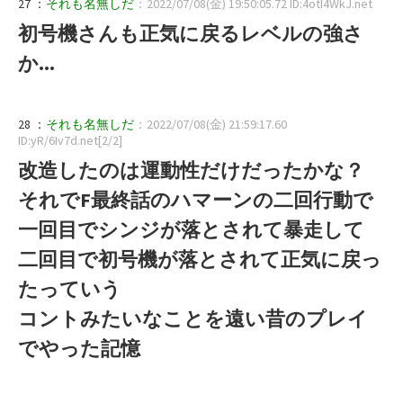
27 ：
それも名無しだ
：2022/07/08(金) 19:50:05.72 ID:4otI4WkJ.net
初号機さんも正気に戻るレベルの強さ
か...
28 ：
それも名無しだ
：2022/07/08(金) 21:59:17.60
ID:yR/6Iv7d.net[2/2]
改造したのは運動性だけだったかな？
それでF最終話のハマーンの二回行動で
一回目でシンジが落とされて暴走して
二回目で初号機が落とされて正気に戻っ
たっていう
コントみたいなことを遠い昔のプレイ
でやった記憶