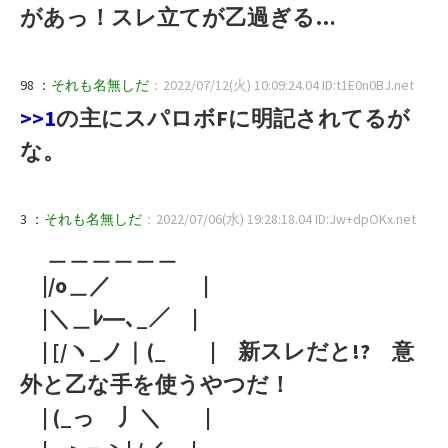
があっ！スレ立てが乙過ぎる…
98 ：
それも名無しだ
：2022/07/12(火) 10:09:24.04 ID:t1E0n0BJ.net
>>1
の主にスパロボFに明記されてるが
な。
3 ：
それも名無しだ
：2022/07/06(水) 19:28:18.04 ID:Jw+dpOKx.net
＿＿＿＿＿＿
|/o＿／ |
|＼＿ﾚ―､_／ |
| [/ヽ_ノ｜(_ | 新スレだと!? 意
外と乙な手を使うやつだ！
| (_っ 丿＼ |