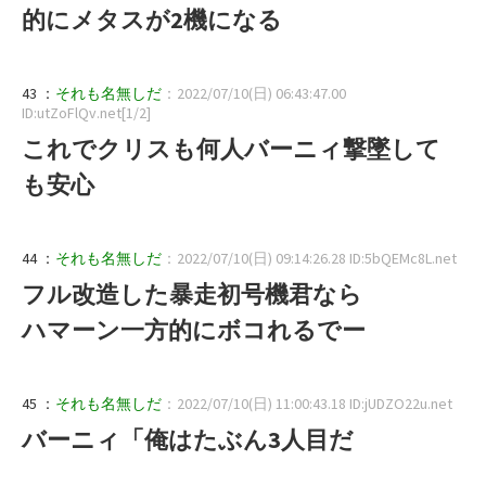
的にメタスが2機になる
43 ：
それも名無しだ
：2022/07/10(日) 06:43:47.00
ID:utZoFlQv.net[1/2]
これでクリスも何人バーニィ撃墜して
も安心
44 ：
それも名無しだ
：2022/07/10(日) 09:14:26.28 ID:5bQEMc8L.net
フル改造した暴走初号機君なら
ハマーン一方的にボコれるでー
45 ：
それも名無しだ
：2022/07/10(日) 11:00:43.18 ID:jUDZO22u.net
バーニィ「俺はたぶん3人目だ