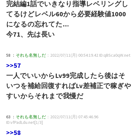
完結編1話でいきなり指導レベリングし
てるけどレベル60から必要経験値1000
になるの忘れてた…
今71、先は長い
58 ：
それも名無しだ
：2022/07/11(月) 00:54:19.42 ID:qBSca0qW.net
>>57
一人でいいからLv99完成したら後はそ
いつを補給回復すればLv差補正で稼ぎや
すいからそれまで我慢だ
63 ：
それも名無しだ
：2022/07/11(月) 07:45:46.96
ID:vfPadLdu.net[1/3]
>>58