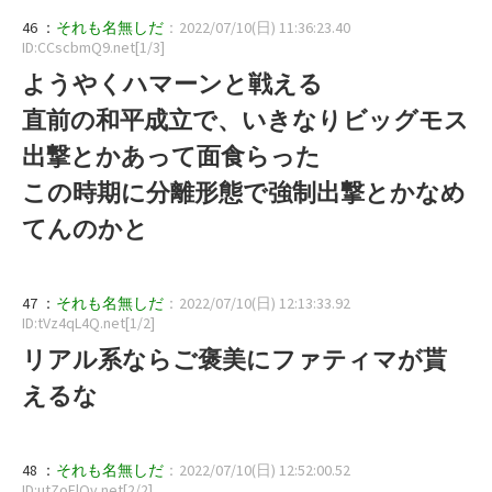
46 ：
それも名無しだ
：2022/07/10(日) 11:36:23.40
ID:CCscbmQ9.net[1/3]
ようやくハマーンと戦える
直前の和平成立で、いきなりビッグモス
出撃とかあって面食らった
この時期に分離形態で強制出撃とかなめ
てんのかと
47 ：
それも名無しだ
：2022/07/10(日) 12:13:33.92
ID:tVz4qL4Q.net[1/2]
リアル系ならご褒美にファティマが貰
えるな
48 ：
それも名無しだ
：2022/07/10(日) 12:52:00.52
ID:utZoFlQv.net[2/2]