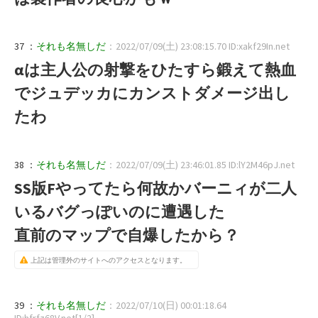
37 ：
それも名無しだ
：2022/07/09(土) 23:08:15.70 ID:xakf29In.net
αは主人公の射撃をひたすら鍛えて熱血
でジュデッカにカンストダメージ出し
たわ
38 ：
それも名無しだ
：2022/07/09(土) 23:46:01.85 ID:lY2M46pJ.net
SS版Fやってたら何故かバーニィが二人
いるバグっぽいのに遭遇した
直前のマップで自爆したから？
上記は管理外のサイトへのアクセスとなります。
39 ：
それも名無しだ
：2022/07/10(日) 00:01:18.64
ID:hfrfz68V.net[1/2]