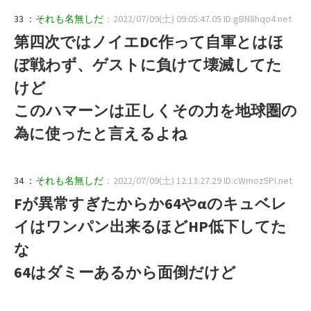
33 ：
それも名無しだ
：2022/07/09(土) 09:05:47.05 ID:gBN8hqo4.net
第四次ではノイエDC作って自軍とはほ
ぼ戦わず、ゲストに負けて壊滅してた
けど
このハマーンは正しくその力を地球圏の
為に使ったと言えるよね
34 ：
それも名無しだ
：2022/07/09(土) 12:13:27.29 ID:cWmoz5PI.net
Fが異常すぎたからか64やαのキュベレ
イはワンパン出来るほどHP低下してた
な
64はダミーあるから面倒だけど