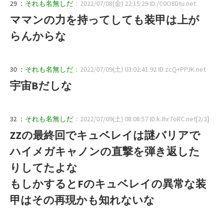
29 ：
それも名無しだ
：2022/07/08(金) 22:15:29 ID:/C0O8Dtu.net
ママンの力を持ってしても装甲は上が
らんからな
30 ：
それも名無しだ
：2022/07/09(土) 03:02:41.92 ID:zcQ+PPJK.net
宇宙Bだしな
32 ：
それも名無しだ
：2022/07/09(土) 08:08:57 ID:kJhr7oRC.net[2/2]
ZZの最終回でキュベレイは謎バリアで
ハイメガキャノンの直撃を弾き返した
りしてたよな
もしかするとFのキュベレイの異常な装
甲はその再現かも知れないな