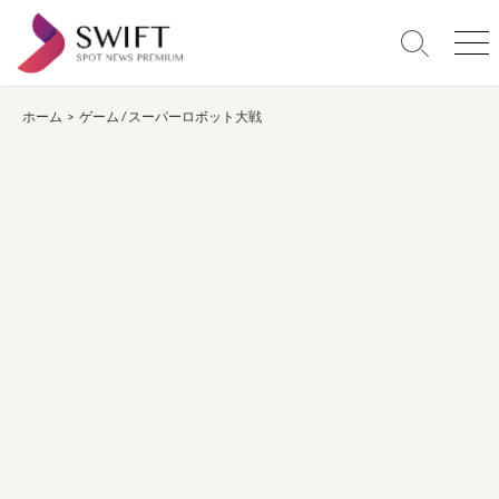
コ
ン
検
メ
テ
索
ニ
ン
切
ュ
り
ー
ホーム
>
ゲーム
/
スーパーロボット大戦
ツ
替
へ
え
ス
キ
ッ
プ