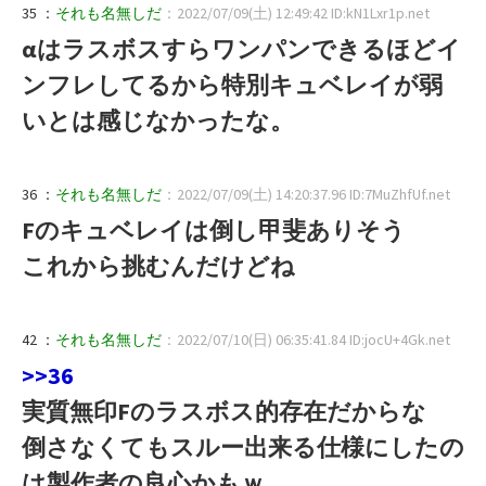
35 ：
それも名無しだ
：2022/07/09(土) 12:49:42 ID:kN1Lxr1p.net
αはラスボスすらワンパンできるほどイ
ンフレしてるから特別キュベレイが弱
いとは感じなかったな。
36 ：
それも名無しだ
：2022/07/09(土) 14:20:37.96 ID:7MuZhfUf.net
Fのキュベレイは倒し甲斐ありそう
これから挑むんだけどね
42 ：
それも名無しだ
：2022/07/10(日) 06:35:41.84 ID:jocU+4Gk.net
>>36
実質無印Fのラスボス的存在だからな
倒さなくてもスルー出来る仕様にしたの
は製作者の良心かもｗ