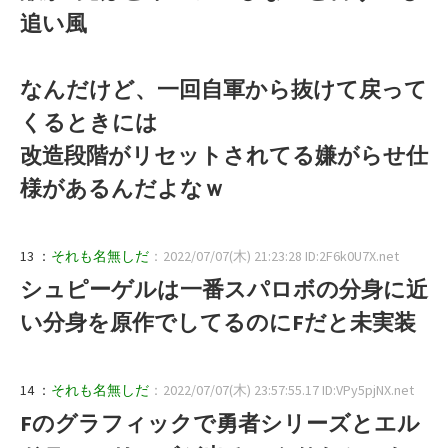
追い風
なんだけど、一回自軍から抜けて戻って
くるときには
改造段階がリセットされてる嫌がらせ仕
様があるんだよなｗ
13 ：
それも名無しだ
：2022/07/07(木) 21:23:28 ID:2F6k0U7X.net
シュピーゲルは一番スパロボの分身に近
い分身を原作でしてるのにFだと未実装
14 ：
それも名無しだ
：2022/07/07(木) 23:57:55.17 ID:VPy5pjNX.net
Fのグラフィックで勇者シリーズとエル