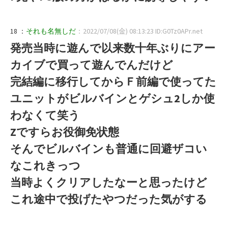
18 ：
それも名無しだ
：2022/07/08(金) 08:13:23 ID:G0Tz0APr.net
発売当時に遊んで以来数十年ぶりにアー
カイブで買って遊んでんだけど
完結編に移行してからＦ前編で使ってた
ユニットがビルバインとゲシュ2しか使
わなくて笑う
Zですらお役御免状態
そんでビルバインも普通に回避ザコい
なこれきっつ
当時よくクリアしたなーと思ったけど
これ途中で投げたやつだった気がする