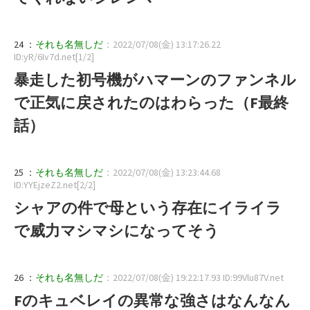
24 ：
それも名無しだ
：2022/07/08(金) 13:17:26.22
ID:yR/6Iv7d.net[1/2]
暴走した初号機がハマーンのファンネル
で正気に戻されたのはわらった（F最終
話）
25 ：
それも名無しだ
：2022/07/08(金) 13:23:44.68
ID:YYEjzeZ2.net[2/2]
シャアの件で母という存在にイライラ
で威力マシマシになってそう
26 ：
それも名無しだ
：2022/07/08(金) 19:22:17.93 ID:99Vlu87V.net
Fのキュベレイの異常な強さはなんなん