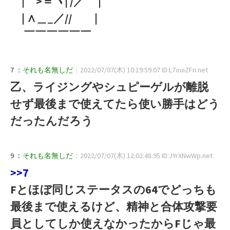
| >＝ヽ| /／ |
| ∧＿_／// |
￣￣￣￣￣￣
7 ：
それも名無しだ
：2022/07/07(木) 10:19:59.07 ID:L7ouiZFn.net
乙、ライジングやシュピーゲルが離脱
せず最後まで使えてたら使い勝手はどう
だったんだろう
9 ：
それも名無しだ
：2022/07/07(木) 12:02:48.95 ID:JYrXNwWp.net
>>7
Fとほぼ同じステータスの64でどっちも
最後まで使えるけど、精神と合体攻撃要
員としてしか使えなかったからFじゃ最