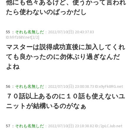
他にも色々あるけど、使うかって言われ
たら使わないのばっかだし
55 ：
それも名無しだ
：2022/07/10(日) 20:43:37.83
ID:hfrfz68V.net[2/2]
マスターは説得成功直後に加入してくれ
ても良かったのに勿体ぶり過ぎなんだ
よね
56 ：
それも名無しだ
：2022/07/10(日) 23:00:38.73 ID:x9yFk8RG.net
７０話以上あるのに１０話も使えないユ
ニットが結構いるのがなぁ
57 ：
それも名無しだ
：2022/07/10(日) 23:18:38.82 ID:/2pLCJub.net