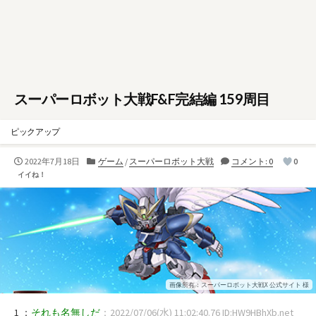
スーパーロボット大戦F&F完結編 159周目
ピックアップ
公
カ
2022年7月18日
ゲーム
/
スーパーロボット大戦
コメント: 0
0
開
テ
イイね！
日
ゴ
リ
ー
画像所有：スーパーロボット大戦X 公式サイト 様
1 ：
それも名無しだ
：2022/07/06(水) 11:02:40.76 ID:HW9HBhXb.net