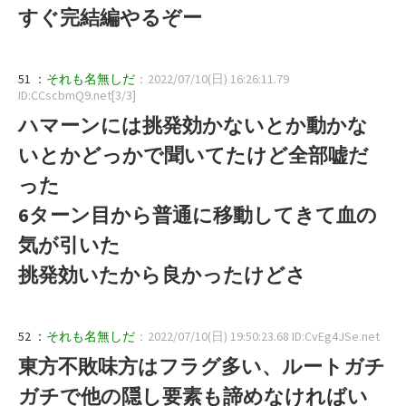
すぐ完結編やるぞー
51 ：
それも名無しだ
：2022/07/10(日) 16:26:11.79
ID:CCscbmQ9.net[3/3]
ハマーンには挑発効かないとか動かな
いとかどっかで聞いてたけど全部嘘だ
った
6ターン目から普通に移動してきて血の
気が引いた
挑発効いたから良かったけどさ
52 ：
それも名無しだ
：2022/07/10(日) 19:50:23.68 ID:CvEg4JSe.net
東方不敗味方はフラグ多い、ルートガチ
ガチで他の隠し要素も諦めなければい