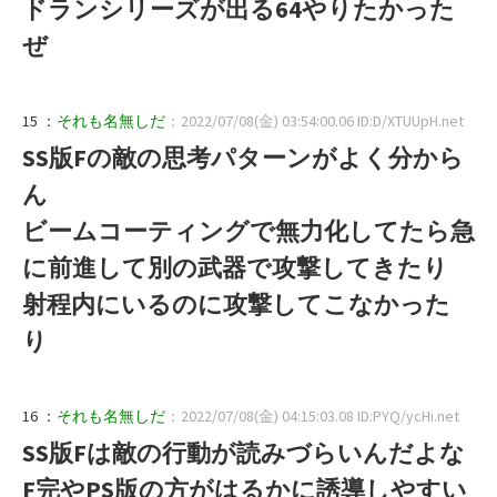
ドランシリーズが出る64やりたかった
ぜ
15 ：
それも名無しだ
：2022/07/08(金) 03:54:00.06 ID:D/XTUUpH.net
SS版Fの敵の思考パターンがよく分から
ん
ビームコーティングで無力化してたら急
に前進して別の武器で攻撃してきたり
射程内にいるのに攻撃してこなかった
り
16 ：
それも名無しだ
：2022/07/08(金) 04:15:03.08 ID:PYQ/ycHi.net
SS版Fは敵の行動が読みづらいんだよな
F完やPS版の方がはるかに誘導しやすい