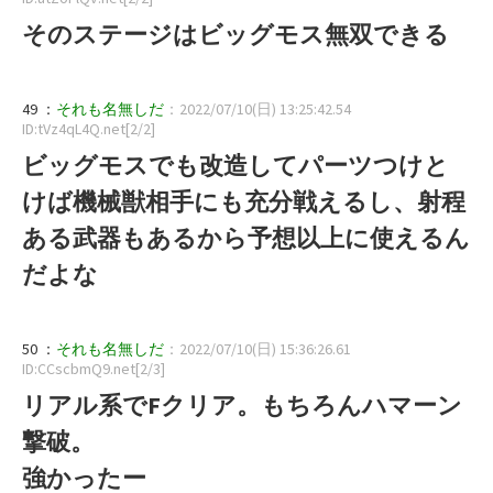
そのステージはビッグモス無双できる
49 ：
それも名無しだ
：2022/07/10(日) 13:25:42.54
ID:tVz4qL4Q.net[2/2]
ビッグモスでも改造してパーツつけと
けば機械獣相手にも充分戦えるし、射程
ある武器もあるから予想以上に使えるん
だよな
50 ：
それも名無しだ
：2022/07/10(日) 15:36:26.61
ID:CCscbmQ9.net[2/3]
リアル系でFクリア。もちろんハマーン
撃破。
強かったー