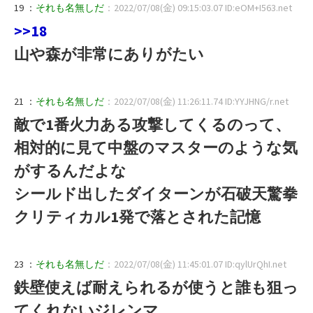
19 ：
それも名無しだ
：2022/07/08(金) 09:15:03.07 ID:eOM+I563.net
>>18
山や森が非常にありがたい
21 ：
それも名無しだ
：2022/07/08(金) 11:26:11.74 ID:YYJHNG/r.net
敵で1番火力ある攻撃してくるのって、
相対的に見て中盤のマスターのような気
がするんだよな
シールド出したダイターンが石破天驚拳
クリティカル1発で落とされた記憶
23 ：
それも名無しだ
：2022/07/08(金) 11:45:01.07 ID:qylUrQhI.net
鉄壁使えば耐えられるが使うと誰も狙っ
てくれないジレンマ