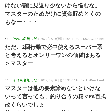
けない割に見返り少ないから悩むな。
マスターのためだけに資金貯めとくの
もなー・・・
53 ：
それも名無しだ
：2022/07/10(日) 19:54:41.30 ID:IUOGG7pS.net
ただ、2回行動で必中使えるスーパー系
と考えるとオンリーワンの価値はある
＞マスター
54 ：
それも名無しだ
：2022/07/10(日) 20:32:07.16 ID:cUL7DmxA.net
マスターは他の要素諦めないといけな
いって言っても、釣り合うの精々FA百式
改くらいでしょ