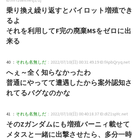
乗り換え繰り返すとパイロット増殖でき
るよ
それを利用してF完の廃棄MSをゼロに出
来る
40 ：
それも名無しだ
：2022/07/10(日) 00:31:49.19 ID:fApbQryq.net
へぇ～全く知らなかったわ
普通にやってて遭遇したから案外認知さ
れてるバグなのかな
41 ：
それも名無しだ
：2022/07/10(日) 00:40:18.37 ID:dIZ1spYc.net
そのZガンダムにも増殖バーニィ載せて
メタスと一緒に出撃させたら、多分一時