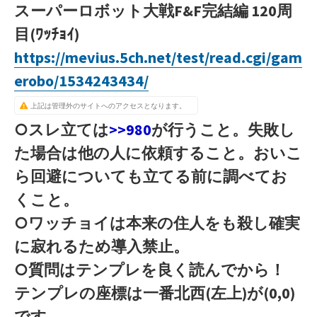
スーパーロボット大戦F&F完結編 120周
目(ﾜｯﾁｮｲ)
https://mevius.5ch.net/test/read.cgi/gam
erobo/1534243434/
上記は管理外のサイトへのアクセスとなります。
○スレ立ては
>>980
が行うこと。失敗し
た場合は他の人に依頼すること。おいこ
ら回避についても立てる前に調べてお
くこと。
○ワッチョイは本来の住人をも殺し確実
に寂れるため導入禁止。
○質問はテンプレを良く読んでから！
テンプレの座標は一番北西(左上)が(0,0)
です。