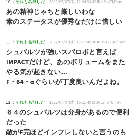
10 ：
それも名無しだ
：2022/07/07(木) 12:04:33.42 ID:n9lryTMY.net
あの精神じゃちと厳しいわな
素のステータスが優秀なだけに惜しい
11 ：
それも名無しだ
：2022/07/07(木) 12:17:49.90 ID:XvT718H/.net
シュバルツが強いスパロボと言えば
IMPACTだけど、あのボリュームをまた
やる気が起きない…
F・64・αぐらいが丁度良いんだよね。
12 ：
それも名無しだ
：2022/07/07(木) 16:25:40 ID:3RL3hU7b.net
６４のシュバルツは分身があるので便利
だった
敵がF完ほどインフレしないと言うのも