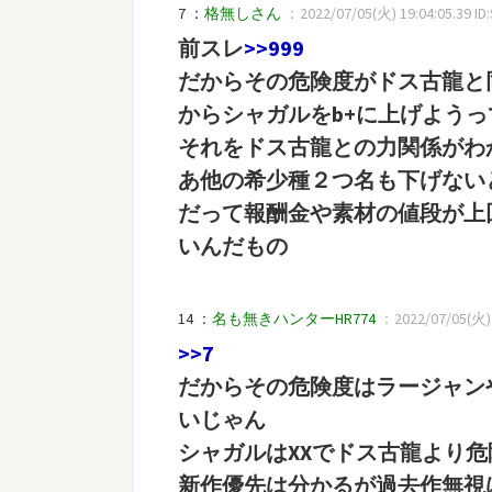
7 ：
格無しさん
：2022/07/05(火) 19:04:05.39 ID
前スレ
>>999
だからその危険度がドス古龍と
からシャガルをb+に上げよう
それをドス古龍との力関係がわ
あ他の希少種２つ名も下げない
だって報酬金や素材の値段が上
いんだもの
14 ：
名も無きハンターHR774
：2022/07/05(火) 1
>>7
だからその危険度はラージャン
いじゃん
シャガルはXXでドス古龍より
新作優先は分かるが過去作無視