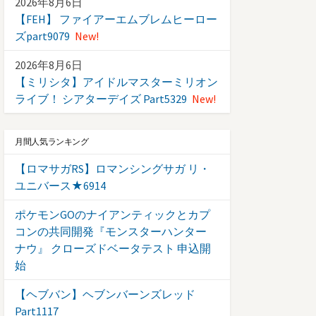
2026年8月6日
【FEH】 ファイアーエムブレムヒーロー
ズpart9079
New!
2026年8月6日
【ミリシタ】アイドルマスターミリオン
ライブ！ シアターデイズ Part5329
New!
月間人気ランキング
【ロマサガRS】ロマンシングサガ リ・
ユニバース★6914
ポケモンGOのナイアンティックとカプ
コンの共同開発『モンスターハンター
ナウ』 クローズドベータテスト 申込開
始
【ヘブバン】ヘブンバーンズレッド
Part1117