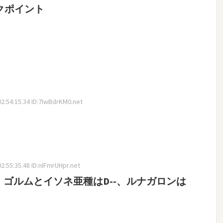
クポイント
:54:15.34 ID:7IwBdrKM0.net
:55:35.48 ID:nIFmrUHpr.net
、ゴルムとイソネ亜種はD--、ルナガロンは