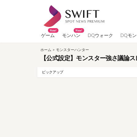
コ
ン
テ
ン
New!
New!
ツ
ゲーム
モンハン
DQウォーク
DQモ
へ
ホーム
>
モンスターハンター
ス
【公式設定】モンスター強さ議論ス
キ
ッ
ピックアップ
プ