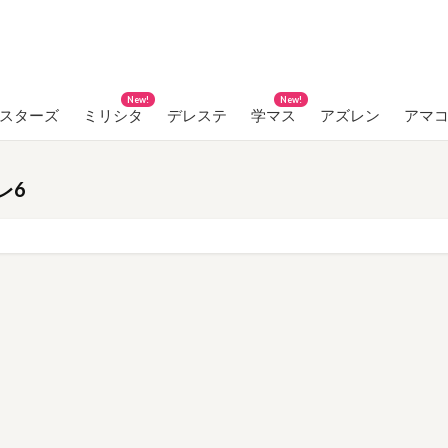
New!
New!
ンスターズ
ミリシタ
デレステ
学マス
アズレン
アマ
レ6