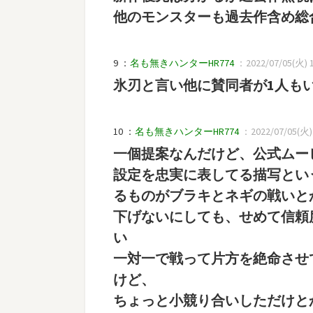
他のモンスターも過去作含め総
9 ：
名も無きハンターHR774
：2022/07/05(火) 1
氷刃と言い他に賛同者が1人も
10 ：
名も無きハンターHR774
：2022/07/05(火) 1
一個提案なんだけど、公式ムー
設定を忠実に表してる描写とい
るものがブラキとネギの戦いと
下げないにしても、せめて信頼
い
一対一で戦って片方を絶命させ
けど、
ちょっと小競り合いしただけと