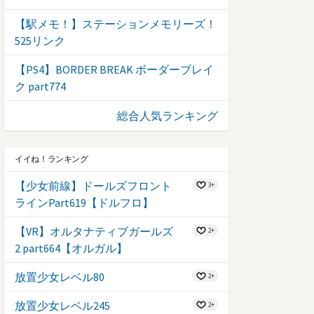
【駅メモ！】ステーションメモリーズ！
525リンク
【PS4】BORDER BREAK ボーダーブレイ
ク part774
総合人気ランキング
イイね！ランキング
【少女前線】ドールズフロント
3+
ラインPart619【ドルフロ】
【VR】オルタナティブガールズ
2+
2 part664【オルガル】
放置少女レベル80
2+
放置少女レベル245
2+