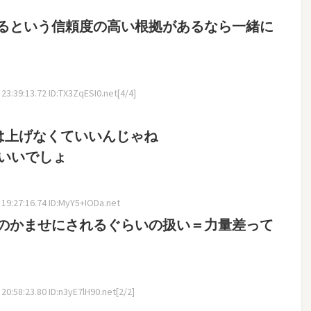
るという信頼度の高い根拠があるなら一緒に
3:39:13.72 ID:TX3ZqESI0.net[4/4]
は上げなくていいんじゃね
ばいいでしょ
9:27:16.74 ID:MyY5+IODa.net
のかませにされるぐらいの扱い＝力量差って
0:58:23.80 ID:n3yE7lH90.net[2/2]