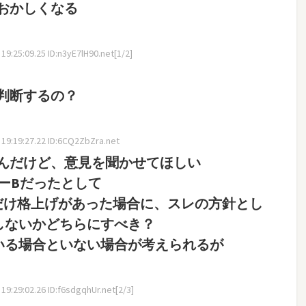
おかしくなる
9:25:09.25 ID:n3yE7lH90.net[1/2]
判断するの？
19:19:27.22 ID:6CQ2ZbZra.net
んだけど、意見を聞かせてほしい
ーBだったとして
だけ格上げがあった場合に、スレの方針とし
しないかどちらにすべき？
いる場合といない場合が考えられるが
9:29:02.26 ID:f6sdgqhUr.net[2/3]