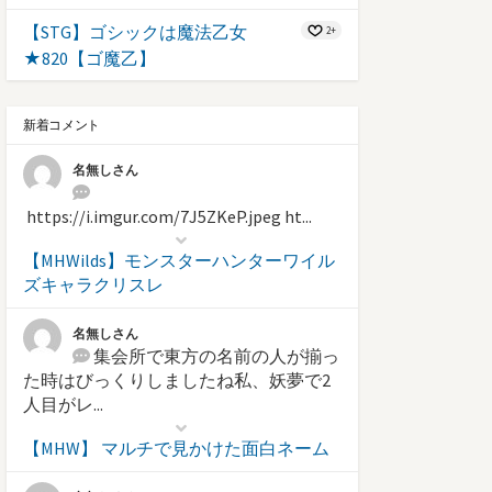
【STG】ゴシックは魔法乙女
2+
★820【ゴ魔乙】
新着コメント
名無しさん
https://i.imgur.com/7J5ZKeP.jpeg ht...
【MHWilds】モンスターハンターワイル
ズキャラクリスレ
名無しさん
集会所で東方の名前の人が揃っ
た時はびっくりしましたね私、妖夢で2
人目がレ...
【MHW】 マルチで見かけた面白ネーム