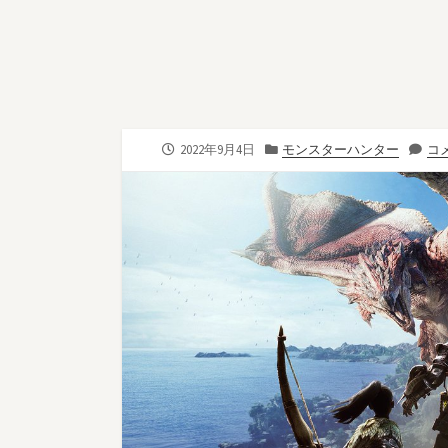
公
カ
2022年9月4日
モンスターハンター
コメ
開
テ
日
ゴ
リ
ー