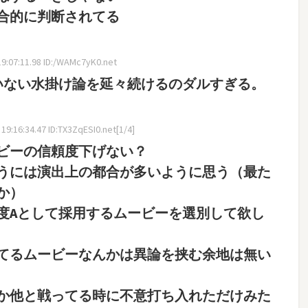
合的に判断されてる
9:07:11.98 ID:/WAMc7yK0.net
いない水掛け論を延々続けるのダルすぎる。
9:16:34.47 ID:TX3ZqESI0.net[1/4]
ビーの信頼度下げない？
うには演出上の都合が多いように思う（最た
か）
度Aとして採用するムービーを選別して欲し
てるムービーなんかは異論を挟む余地は無い
か他と戦ってる時に不意打ち入れただけみた