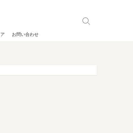
検
索
コア
お問い合わせ
切
り
替
え