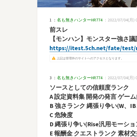
1 ：
名も無きハンターHR774
：2022/07/04(月) 01:
前スレ
【モンハン】モンスター強さ議論
https://itest.5ch.net/fate/tes
上記は管理外のサイトへのアクセスとなります。
3 ：
名も無きハンターHR774
：2022/07/04(月) 01:
ソースとしての信頼度ランク
A 設定資料集 開発の発言 ゲー
B 強さランク 縄張り争い(W、IB
C 危険度
D 縄張り争い(Rise汎用モーショ
E 報酬金 クエストランク 素材