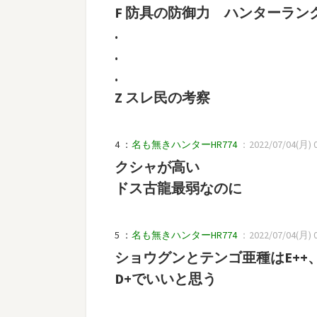
F 防具の防御力 ハンターラン
.
.
.
Z スレ民の考察
4 ：
名も無きハンターHR774
：2022/07/04(月) 02
クシャが高い
ドス古龍最弱なのに
5 ：
名も無きハンターHR774
：2022/07/04(月) 02
ショウグンとテンゴ亜種はE++
D+でいいと思う