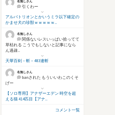
名無しさん
引くわー
アルバトリオンとかいうミラ以下確定の
かませ犬の珍獣ｗｗｗｗｗ...
名無しさん
関係ないレスいっぱい拾ってて
草枯れる こうでもしないと記事になら
ん過疎...
天華百剣－斬－483連斬
名無しさん
banされた もういいわこのくそ
げー
【ソロ専用】アナザーエデン 時空を超
える猫 414匹目【アナ...
コメント一覧