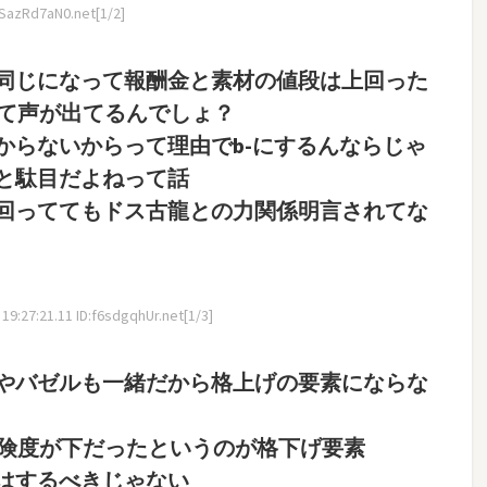
:SazRd7aN0.net[1/2]
同じになって報酬金と素材の値段は上回った
って声が出てるんでしょ？
からないからって理由でb-にするんならじゃ
と駄目だよねって話
回っててもドス古龍との力関係明言されてな
9:27:21.11 ID:f6sdgqhUr.net[1/3]
やバゼルも一緒だから格上げの要素にならな
危険度が下だったというのが格下げ要素
はするべきじゃない