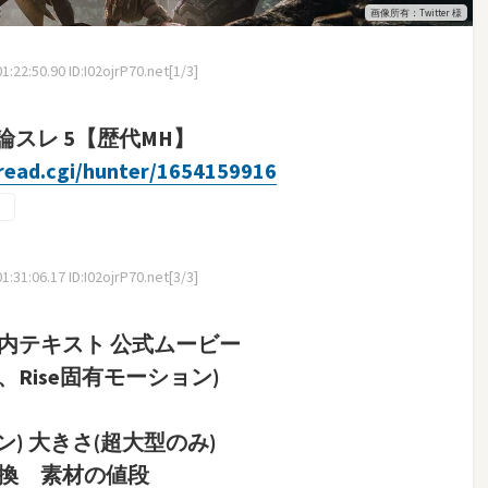
画像所有：Twitter 様
22:50.90 ID:I02ojrP70.net[1/3]
スレ 5【歴代MH】
t/read.cgi/hunter/1654159916
31:06.17 ID:I02ojrP70.net[3/3]
ム内テキスト 公式ムービー
、Rise固有モーション)
ン) 大きさ(超大型のみ)
交換 素材の値段