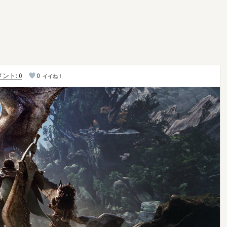
ント: 0
0
イイね！