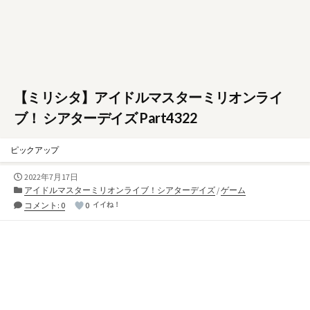
【ミリシタ】アイドルマスターミリオンライ
ブ！ シアターデイズ Part4322
ピックアップ
公
2022年7月17日
開
カ
アイドルマスターミリオンライブ！シアターデイズ
/
ゲーム
日
テ
コメント: 0
0
イイね！
ゴ
リ
ー