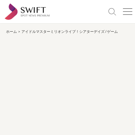
コ
ン
検
メ
テ
索
ニ
ン
切
ュ
り
ー
ホーム
>
アイドルマスターミリオンライブ！シアターデイズ
/
ゲーム
ツ
替
へ
え
ス
キ
ッ
プ