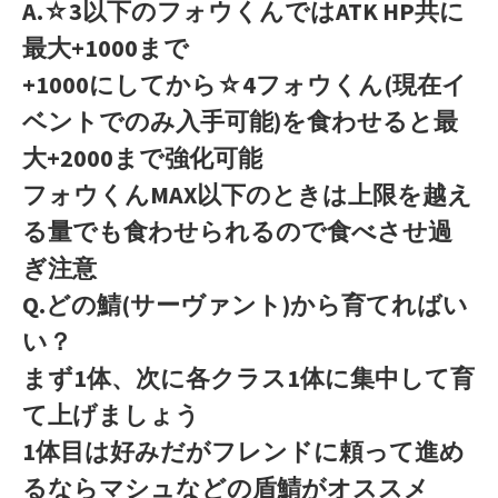
A.☆3以下のフォウくんではATK HP共に
最大+1000まで
+1000にしてから☆4フォウくん(現在イ
ベントでのみ入手可能)を食わせると最
大+2000まで強化可能
フォウくんMAX以下のときは上限を越え
る量でも食わせられるので食べさせ過
ぎ注意
Q.どの鯖(サーヴァント)から育てればい
い？
まず1体、次に各クラス1体に集中して育
て上げましょう
1体目は好みだがフレンドに頼って進め
るならマシュなどの盾鯖がオススメ