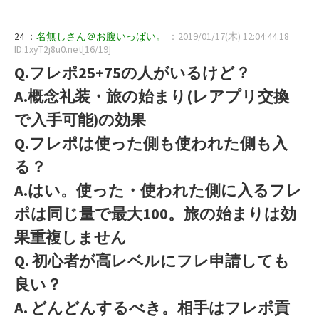
24 ：
名無しさん＠お腹いっぱい。
：2019/01/17(木) 12:04:44.18
ID:1xyT2j8u0.net[16/19]
Q.フレポ25+75の人がいるけど？
A.概念礼装・旅の始まり(レアプリ交換
で入手可能)の効果
Q.フレポは使った側も使われた側も入
る？
A.はい。使った・使われた側に入るフレ
ポは同じ量で最大100。旅の始まりは効
果重複しません
Q. 初心者が高レベルにフレ申請しても
良い？
A. どんどんするべき。相手はフレポ貢