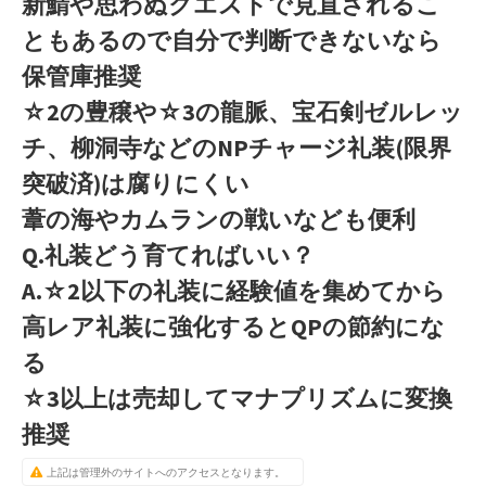
新鯖や思わぬクエストで見直されるこ
ともあるので自分で判断できないなら
保管庫推奨
☆2の豊穣や☆3の龍脈、宝石剣ゼルレッ
チ、柳洞寺などのNPチャージ礼装(限界
突破済)は腐りにくい
葦の海やカムランの戦いなども便利
Q.礼装どう育てればいい？
A.☆2以下の礼装に経験値を集めてから
高レア礼装に強化するとQPの節約にな
る
☆3以上は売却してマナプリズムに変換
推奨
上記は管理外のサイトへのアクセスとなります。