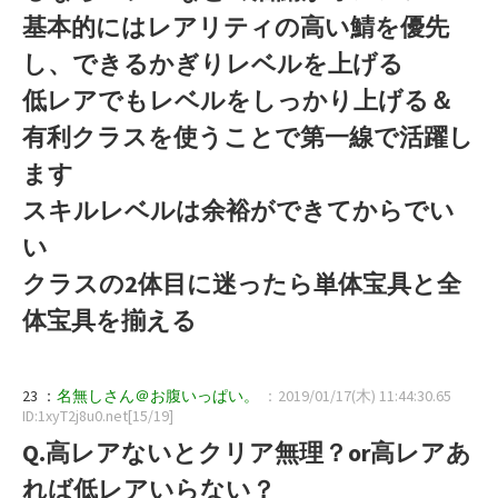
基本的にはレアリティの高い鯖を優先
し、できるかぎりレベルを上げる
低レアでもレベルをしっかり上げる＆
有利クラスを使うことで第一線で活躍し
ます
スキルレベルは余裕ができてからでい
い
クラスの2体目に迷ったら単体宝具と全
体宝具を揃える
23 ：
名無しさん＠お腹いっぱい。
：2019/01/17(木) 11:44:30.65
ID:1xyT2j8u0.net[15/19]
Q.高レアないとクリア無理？or高レアあ
れば低レアいらない？