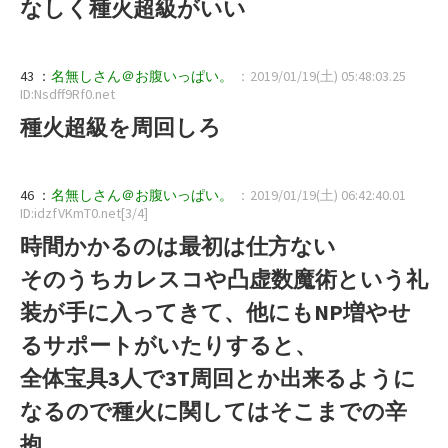
なしく種火超級がいい
43 ：
名無しさん＠お腹いっぱい。
：2019/01/19(土) 05:48:03.25
ID:Nsdff9Rf0.net
種火超級を周回しろ
46 ：
名無しさん＠お腹いっぱい。
：2019/01/19(土) 06:42:40.01
ID:idzfVKmT0.net[3/4]
時間かかるのは最初は仕方ない
そのうちカレスコや凸虚数魔術という礼
装が手に入ってきて、他にもNP増やせ
るサポートがいたりすると、
全体宝具3人で3T周回とか出来るように
なるので種火に関してはそこまでの辛
抱