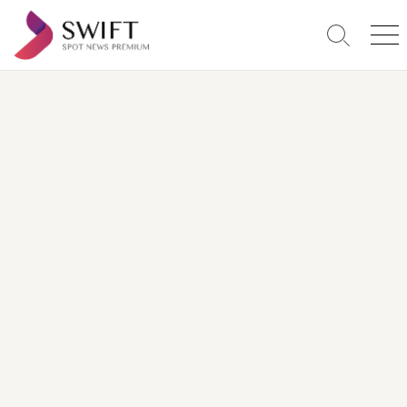
コ
ン
検
メ
テ
索
ニ
ン
切
ュ
り
ー
ツ
替
へ
え
ス
キ
ッ
プ