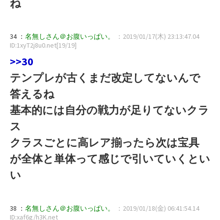
ね
34 ：
名無しさん＠お腹いっぱい。
：2019/01/17(木) 23:13:47.04
ID:1xyT2j8u0.net[19/19]
>>30
テンプレが古くまだ改定してないんで
答えるね
基本的には自分の戦力が足りてないクラ
ス
クラスごとに高レア揃ったら次は宝具
が全体と単体って感じで引いていくとい
い
38 ：
名無しさん＠お腹いっぱい。
：2019/01/18(金) 06:41:54.14
ID:xaf6g/h3K.net