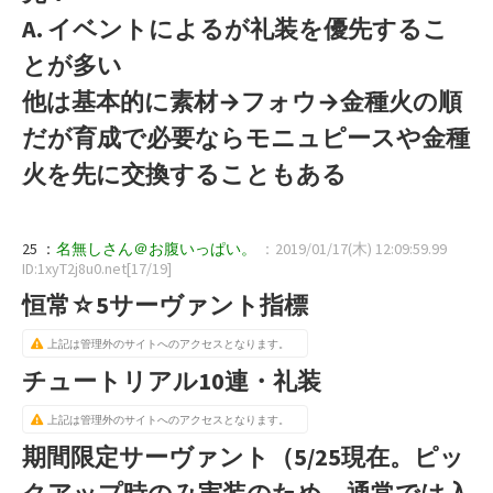
A. イベントによるが礼装を優先するこ
とが多い
他は基本的に素材→フォウ→金種火の順
だが育成で必要ならモニュピースや金種
火を先に交換することもある
25 ：
名無しさん＠お腹いっぱい。
：2019/01/17(木) 12:09:59.99
ID:1xyT2j8u0.net[17/19]
恒常☆5サーヴァント指標
上記は管理外のサイトへのアクセスとなります。
チュートリアル10連・礼装
上記は管理外のサイトへのアクセスとなります。
期間限定サーヴァント（5/25現在。ピッ
クアップ時のみ実装のため、通常では入