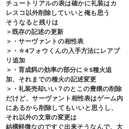
チュートリアルの表は確かに礼装はカ
レスコ以外削除していいと俺も思う
そうなると残りは
＞既存の記述の更新
＞・サーヴァントの相性表
＞・☆4フォウくんの入手方法にレアプ
リ追加
＞・育成餌の効率の部分に☆5種火追
加、それまでの種火の記述変更
＞・礼装売却いい？のとこの豊穣の削除
だけど、サーヴァント相性表はゲーム内
にあるから削除してもいいと思うし、
それ以外の文章の変更は
結構軽微なのですぐ出来そうなんで、大