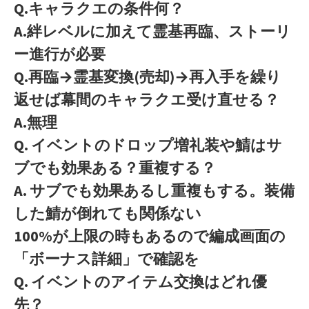
Q.キャラクエの条件何？
A.絆レベルに加えて霊基再臨、ストーリ
ー進行が必要
Q.再臨→霊基変換(売却)→再入手を繰り
返せば幕間のキャラクエ受け直せる？
A.無理
Q. イベントのドロップ増礼装や鯖はサ
ブでも効果ある？重複する？
A. サブでも効果あるし重複もする。装備
した鯖が倒れても関係ない
100%が上限の時もあるので編成画面の
「ボーナス詳細」で確認を
Q. イベントのアイテム交換はどれ優
先？