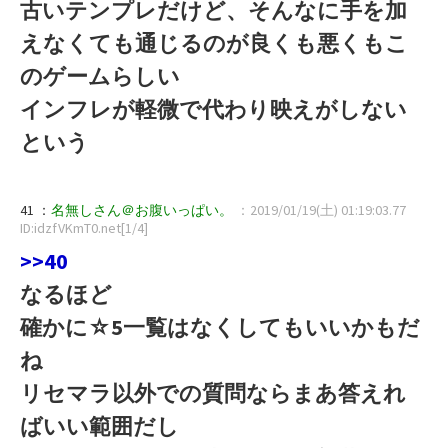
古いテンプレだけど、そんなに手を加
えなくても通じるのが良くも悪くもこ
のゲームらしい
インフレが軽微で代わり映えがしない
という
41 ：
名無しさん＠お腹いっぱい。
：2019/01/19(土) 01:19:03.77
ID:idzfVKmT0.net[1/4]
>>40
なるほど
確かに☆5一覧はなくしてもいいかもだ
ね
リセマラ以外での質問ならまあ答えれ
ばいい範囲だし