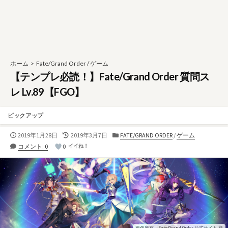
ホーム
>
Fate/Grand Order
/
ゲーム
【テンプレ必読！】Fate/Grand Order 質問ス
レ Lv.89【FGO】
ピックアップ
公
最
カ
2019年1月28日
2019年3月7日
FATE/GRAND ORDER
/
ゲーム
開
終
テ
コメント: 0
0
イイね！
日
更
ゴ
新
リ
日
ー
画像所有：Fate/Grand Order 公式サイト 様