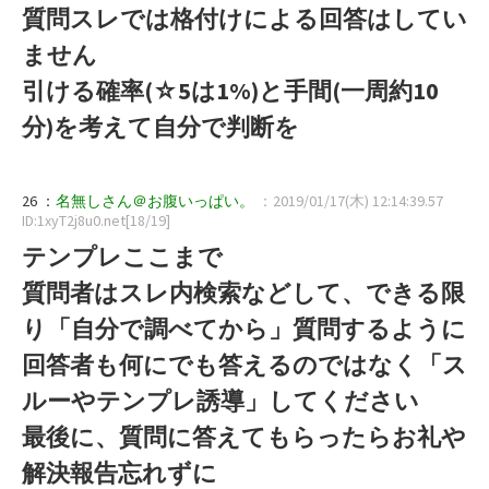
質問スレでは格付けによる回答はしてい
ません
引ける確率(☆5は1%)と手間(一周約10
分)を考えて自分で判断を
26 ：
名無しさん＠お腹いっぱい。
：2019/01/17(木) 12:14:39.57
ID:1xyT2j8u0.net[18/19]
テンプレここまで
質問者はスレ内検索などして、できる限
り「自分で調べてから」質問するように
回答者も何にでも答えるのではなく「ス
ルーやテンプレ誘導」してください
最後に、質問に答えてもらったらお礼や
解決報告忘れずに