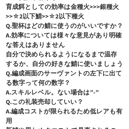
育成餌としての効率は金種火>>>銀種火
>>☆2以下鯖>>☆2以下種火
Q.聖杯はどの鯖に使うのがいいですか？
A.効率については様々な意見があり明確
な答えはありません
自分で決められるようになるまで温存
するか、自分の好きな鯖に使いましょう
Q.編成画面のサーヴァントの左下に出て
る数字って何の数字？
A.スキルレベル。ない場合は”-”
Q.この礼装売却していい？
A.編成コストが限られるため低レアも有
用