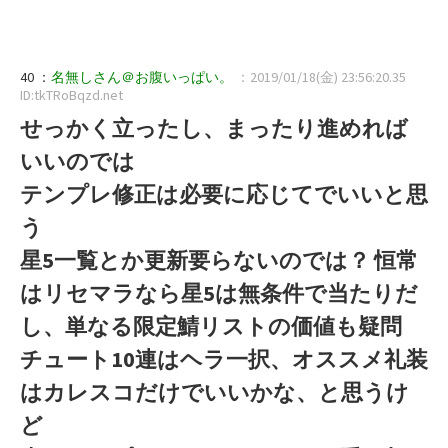
40 ：
名無しさん＠お腹いっぱい。
：2019/01/18(金) 23:56:20.35
ID:tkTRoBqzd.net
せっかく立ったし、まったり進めれば
いいのでは
テンプレ修正は必要に応じてでいいと思
う
星5一覧とか更新要らないのでは？ 恒常
はリセマラなら星5は無条件で当たりだ
し、単なる限定鯖リストの価値も疑問
チュート10連はヘラ一択、オススメ礼装
はカレスコだけでいいかな、と思うけ
ど