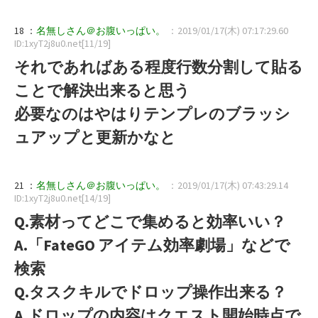
18 ：
名無しさん＠お腹いっぱい。
：2019/01/17(木) 07:17:29.60
ID:1xyT2j8u0.net[11/19]
それであればある程度行数分割して貼る
ことで解決出来ると思う
必要なのはやはりテンプレのブラッシ
ュアップと更新かなと
21 ：
名無しさん＠お腹いっぱい。
：2019/01/17(木) 07:43:29.14
ID:1xyT2j8u0.net[14/19]
Q.素材ってどこで集めると効率いい？
A.「FateGO アイテム効率劇場」などで
検索
Q.タスクキルでドロップ操作出来る？
A.ドロップの内容はクエスト開始時点で