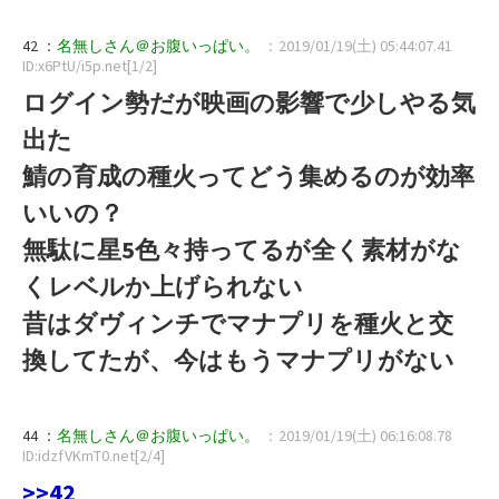
42 ：
名無しさん＠お腹いっぱい。
：2019/01/19(土) 05:44:07.41
ID:x6PtU/i5p.net[1/2]
ログイン勢だが映画の影響で少しやる気
出た
鯖の育成の種火ってどう集めるのが効率
いいの？
無駄に星5色々持ってるが全く素材がな
くレベルか上げられない
昔はダヴィンチでマナプリを種火と交
換してたが、今はもうマナプリがない
44 ：
名無しさん＠お腹いっぱい。
：2019/01/19(土) 06:16:08.78
ID:idzfVKmT0.net[2/4]
>>42