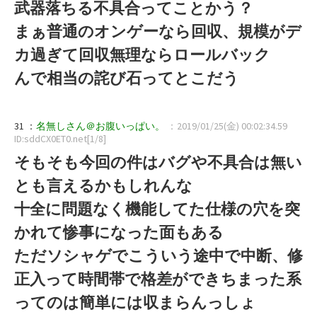
武器落ちる不具合ってことかう？
まぁ普通のオンゲーなら回収、規模がデ
カ過ぎて回収無理ならロールバック
んで相当の詫び石ってとこだう
31 ：
名無しさん＠お腹いっぱい。
：2019/01/25(金) 00:02:34.59
ID:sddCX0ET0.net[1/8]
そもそも今回の件はバグや不具合は無い
とも言えるかもしれんな
十全に問題なく機能してた仕様の穴を突
かれて惨事になった面もある
ただソシャゲでこういう途中で中断、修
正入って時間帯で格差ができちまった系
ってのは簡単には収まらんっしょ