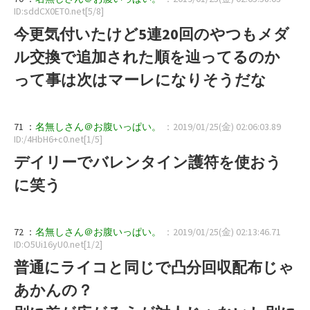
ID:sddCX0ET0.net[5/8]
今更気付いたけど5連20回のやつもメダ
ル交換で追加された順を辿ってるのか
って事は次はマーレになりそうだな
71 ：
名無しさん＠お腹いっぱい。
：2019/01/25(金) 02:06:03.89
ID:/4HbH6+c0.net[1/5]
デイリーでバレンタイン護符を使おう
に笑う
72 ：
名無しさん＠お腹いっぱい。
：2019/01/25(金) 02:13:46.71
ID:O5Ui16yU0.net[1/2]
普通にライコと同じで凸分回収配布じゃ
あかんの？