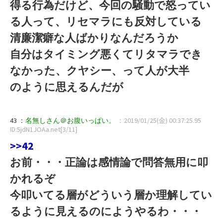
得る行為だけど、今回の騒動で怒ってい
る人って、リセマラにも反対している
清廉潔癖な人ばかりなんだろうか
自分はタイミング悪くてリタマラでき
なかった、クヤシー、って人が大半
のように思えるんだが
43 ：
名無しさん＠お腹いっぱい。
：2019/01/25(金) 00:37:25.95
ID:5jdN1JOAa.net[3/11]
>>42
お前・・・正論は感情論で問答無用に叩
かれるぞ
今叩いてる層がどういう層か理解してい
るように見えるのにようやるわ・・・