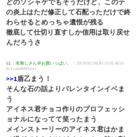
どのソシャゲでもそうだけど、このテ
の炎上はただ修正して石配っただけで終
わらせるとめっちゃ遺恨が残る
徹底して仕切り直すしか信用は取り戻せ
んだろうさ
12 ：
名無しさん＠お腹いっぱい。
：2019/01/24(木) 23:01:40.31
ID:1caIaXHN0.net
>>1
盾乙まう！
そんな石の話よりバレンタインイベま
う
アイネス君チョコ作りのプロフェッシ
ョナルになってて笑ったまう
メインストーリーのアイネス君はかま