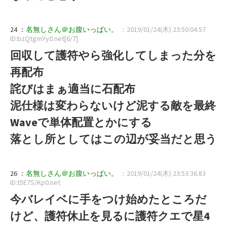
24 ：
名無しさん＠お腹いっぱい。
：2019/01/24(木) 23:50:04.57
ID:bzQtgmYy0.net[6/7]
回収して護符やら強化してしまった分を
再配布
詫びはまぁ適当に石配布
泥仕様は変わらないけど泥する敵を最終
Waveで単体配置とかにする
落とし所としてはこの辺が妥当だと思う
26 ：
名無しさん＠お腹いっぱい。
：2019/01/24(木) 23:53:36.83
ID:t5E7S/Kp0.net
今バレイベに手をつけ始めたところだ
けど、護符休止を見るに護符クエで星4