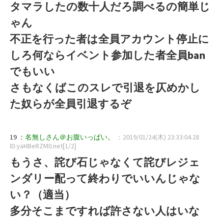
タマラしたの数十人だろ調べるの簡単じ
ゃん
不正を行った者は全員アカウント停止に
しろ何ならイベント参加した者全員ban
でもいい
さもなくばこのスレで引退を仄めかし
た奴らが全員引退するぞ
19 ：
名無しさん＠お腹いっぱい。
：2019/01/24(木) 23:33:04.28
ID:yaHBeRZM0.net[1/2]
もうさ、詫び石じゃなくて詫びレジェ
ンダリー配って終わりでいいんじゃな
い？（適当）
多分そこまですれば許さない人はいな