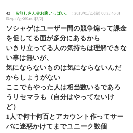
42 ：
名無しさん＠お腹いっぱい。
：2019/01/25(金) 00:35:46.01
ID:vpsVyjK60.net[2/2]
ソシャゲはユーザー間の競争煽って課金
を促してる面が多分にあるから
いきり立ってる人の気持ちは理解できな
い事は無いが、
気にならないものは気にならないんだ
からしょうがない
ここでもやった人は相当数いるであろ
うリセマラも（自分はやってないけ
ど）
1人で何十何百とアカウント作ってサー
バに迷惑かけてまでユニーク数個