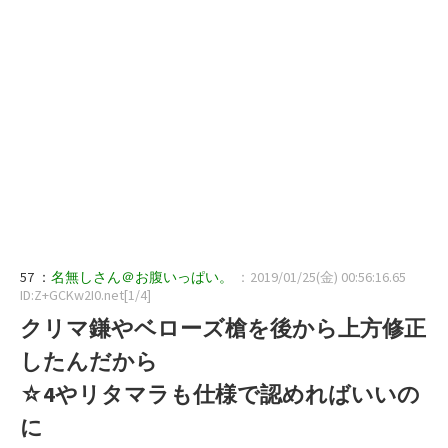
57 ：
名無しさん＠お腹いっぱい。
：2019/01/25(金) 00:56:16.65
ID:Z+GCKw2I0.net[1/4]
クリマ鎌やベローズ槍を後から上方修正
したんだから
☆4やリタマラも仕様で認めればいいの
に