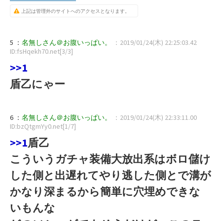
上記は管理外のサイトへのアクセスとなります。
5 ：
名無しさん＠お腹いっぱい。
：2019/01/24(木) 22:25:03.42
ID:fsHqekh70.net[3/3]
>>1
盾乙にゃー
6 ：
名無しさん＠お腹いっぱい。
：2019/01/24(木) 22:33:11.00
ID:bzQtgmYy0.net[1/7]
>>1
盾乙
こういうガチャ装備大放出系はボロ儲け
した側と出遅れてやり逃した側とで溝が
かなり深まるから簡単に穴埋めできな
いもんな