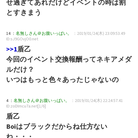
せ過ぎてあれだけどイベントの時は割
とすきまう
14 ：
名無しさん＠お腹いっぱい。
：2019/01/24(木) 23:09:53.49
ID:sJ9GOvjO0.net
>>1
盾乙
今回のイベント交換報酬ってネキアメダ
ルだけ？
いつはもっと色々あったじゃないの
4 ：
名無しさん＠お腹いっぱい。
：2019/01/24(木) 22:24:57.41
ID:zoDImcu7a.net[1/6]
盾乙
Boiはブラックだからね仕方ない
ね・・・