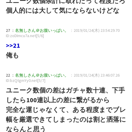
ユニーク数個余計に取れたって程度だろ
個人的には大して気にならないけどな
27 ：
名無しさん＠お腹いっぱい。
：2019/01/24(木) 23:54:29.70
ID:zoDImcu7a.net[5/6]
>>21
俺も
22 ：
名無しさん＠お腹いっぱい。
：2019/01/24(木) 23:46:07.26
ID:bzQtgmYy0.net[5/7]
ユニーク数個の差はガチャ数十連、下手
したら100連以上の差に繋がるから
完全な運じゃなくて、ある程度までブレ
幅を厳選できてしまったのは割と洒落に
ならんと思う