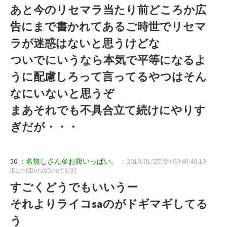
あと今のリセマラ当たり前どころか広
告にまで書かれてあるご時世でリセマ
ラが迷惑はないと思うけどな
ついでにいうなら本気で平等になるよ
うに配慮しろって言ってるやつはそん
なにいないと思うぞ
まあそれでも不具合立て続けにやりす
ぎだが・・・
50 ：
名無しさん＠お腹いっぱい。
：2019/01/25(金) 00:48:49.19
ID:LmNDvra60.net[3/3]
すごくどうでもいいうー
それよりライコsaのがドギマギしてる
う