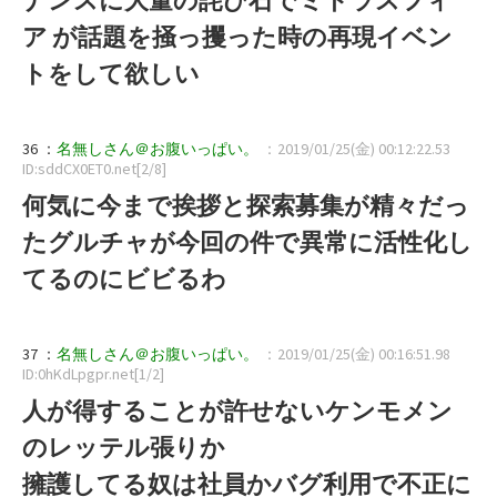
ア が話題を掻っ攫った時の再現イベン
トをして欲しい
36 ：
名無しさん＠お腹いっぱい。
：2019/01/25(金) 00:12:22.53
ID:sddCX0ET0.net[2/8]
何気に今まで挨拶と探索募集が精々だっ
たグルチャが今回の件で異常に活性化し
てるのにビビるわ
37 ：
名無しさん＠お腹いっぱい。
：2019/01/25(金) 00:16:51.98
ID:0hKdLpgpr.net[1/2]
人が得することが許せないケンモメン
のレッテル張りか
擁護してる奴は社員かバグ利用で不正に