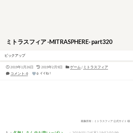
ミトラスフィア -MITRASPHERE- part320
ピックアップ
公
最
カ
2019年1月26日
2019年2月9日
ゲーム
/
ミトラスフィア
開
終
テ
コメント: 0
0
イイね！
日
更
ゴ
新
リ
日
ー
画像所有：ミトラスフィア 公式サイト 様
1 ：
名無しさん＠お腹いっぱい。
：2019/01/24(木) 19:52:50.99