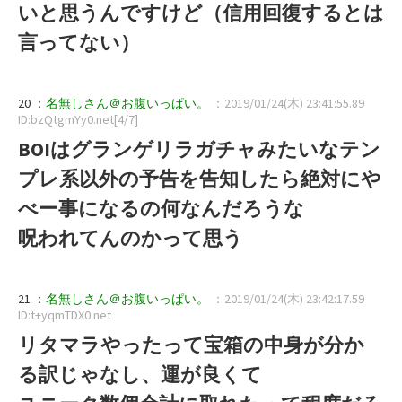
いと思うんですけど（信用回復するとは
言ってない）
20 ：
名無しさん＠お腹いっぱい。
：2019/01/24(木) 23:41:55.89
ID:bzQtgmYy0.net[4/7]
BOIはグランゲリラガチャみたいなテン
プレ系以外の予告を告知したら絶対にや
べー事になるの何なんだろうな
呪われてんのかって思う
21 ：
名無しさん＠お腹いっぱい。
：2019/01/24(木) 23:42:17.59
ID:t+yqmTDX0.net
リタマラやったって宝箱の中身が分か
る訳じゃなし、運が良くて