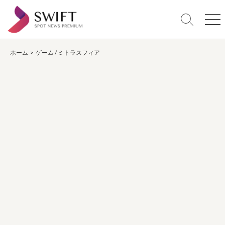
コ
ン
検
メ
テ
索
ニ
ン
切
ュ
り
ー
ホーム
>
ゲーム
/
ミトラスフィア
ツ
替
へ
え
ス
キ
ッ
プ