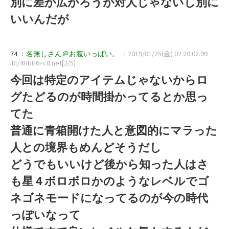
別に差が広がろうが対人じゃないし別に
いいんだが
74 ：
名無しさん＠お腹いっぱい。
：2019/01/25(金) 02:20:02.99
ID:/4HbH6+c0.net[2/5]
今回は特定のアイテムじゃないからロ
グたどるのが時間掛かってるとか思っ
てた
普通に青箱開けた人と意図的にマラった
人との境界もめんどそうだし
どうでもいいけど後から知った人はさ
も星４ボロボロかのようなレベルでゴ
ネゴネモードになってるのが今の時代
っぽいなって