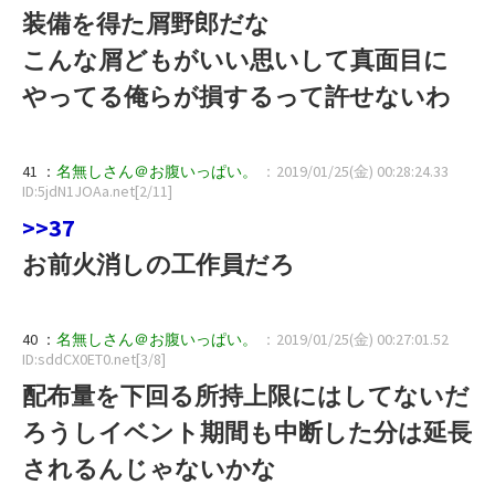
装備を得た屑野郎だな
こんな屑どもがいい思いして真面目に
やってる俺らが損するって許せないわ
41 ：
名無しさん＠お腹いっぱい。
：2019/01/25(金) 00:28:24.33
ID:5jdN1JOAa.net[2/11]
>>37
お前火消しの工作員だろ
40 ：
名無しさん＠お腹いっぱい。
：2019/01/25(金) 00:27:01.52
ID:sddCX0ET0.net[3/8]
配布量を下回る所持上限にはしてないだ
ろうしイベント期間も中断した分は延長
されるんじゃないかな