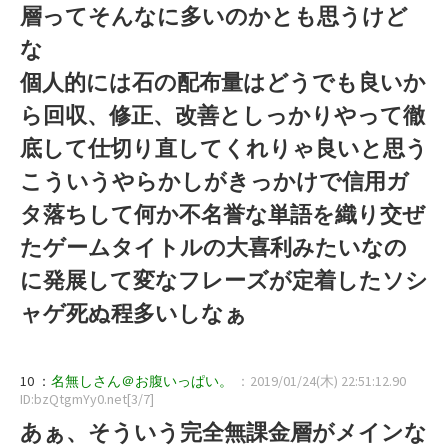
層ってそんなに多いのかとも思うけど
な
個人的には石の配布量はどうでも良いか
ら回収、修正、改善としっかりやって徹
底して仕切り直してくれりゃ良いと思う
こういうやらかしがきっかけで信用ガ
タ落ちして何か不名誉な単語を織り交ぜ
たゲームタイトルの大喜利みたいなの
に発展して変なフレーズが定着したソシ
ャゲ死ぬ程多いしなぁ
10 ：
名無しさん＠お腹いっぱい。
：2019/01/24(木) 22:51:12.90
ID:bzQtgmYy0.net[3/7]
あぁ、そういう完全無課金層がメインな