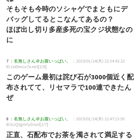
そもそも今時のソシャゲでまともにデ
バッグしてるとこなんてあるの？
ほぼ出し切り多産多死の宝クジ状態なの
に
7 ：
名無しさん＠お腹いっぱい。
：2019/01/24(木) 22:34:43.23
ID:zoDImcu7a.net[2/6]
このゲーム最初は詫び石が3000個近く配
布されてて、リセマラで100連できたん
ぜ
8 ：
名無しさん＠お腹いっぱい。
：2019/01/24(木) 22:47:13.93
ID:bzQtgmYy0.net[2/7]
正直、石配布でお茶を濁されて満足する