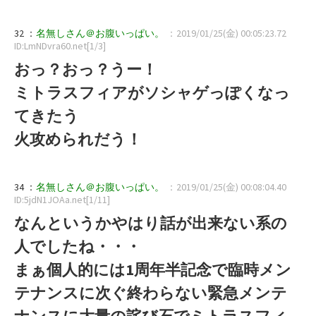
32 ：
名無しさん＠お腹いっぱい。
：2019/01/25(金) 00:05:23.72
ID:LmNDvra60.net[1/3]
おっ？おっ？うー！
ミトラスフィアがソシャゲっぽくなっ
てきたう
火攻められだう！
34 ：
名無しさん＠お腹いっぱい。
：2019/01/25(金) 00:08:04.40
ID:5jdN1JOAa.net[1/11]
なんというかやはり話が出来ない系の
人でしたね・・・
まぁ個人的には1周年半記念で臨時メン
テナンスに次ぐ終わらない緊急メンテ
ナンスに大量の詫び石でミトラスフィ