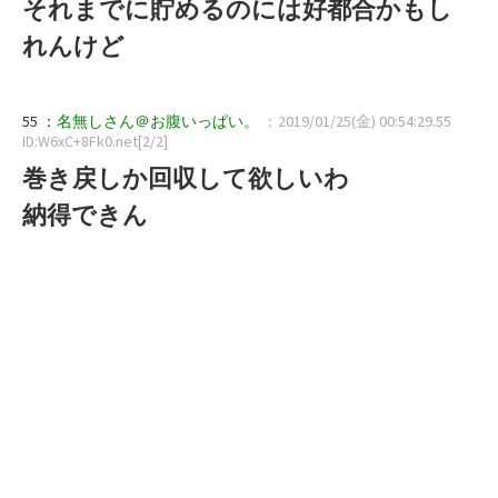
それまでに貯めるのには好都合かもし
れんけど
55 ：
名無しさん＠お腹いっぱい。
：2019/01/25(金) 00:54:29.55
ID:W6xC+8Fk0.net[2/2]
巻き戻しか回収して欲しいわ
納得できん