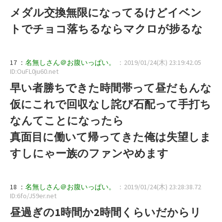
メダル交換無限になってるけどイベン
トでチョコ落ちるならマクロが捗るな
17 ：
名無しさん＠お腹いっぱい。
：2019/01/24(木) 23:19:42.05
ID:OuFL0ju60.net
早い者勝ちできた時間帯って昼だもんな
仮にこれで回収なし詫び石配って手打ち
なんてことになったら
真面目に働いて帰ってきた俺は失望しま
すしにゃー族のファンやめます
18 ：
名無しさん＠お腹いっぱい。
：2019/01/24(木) 23:28:38.72
ID:6fo/J59er.net
昼過ぎの1時間か2時間くらいだからリ