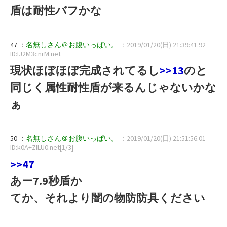
盾は耐性バフかな
47 ：
名無しさん＠お腹いっぱい。
：2019/01/20(日) 21:39:41.92
ID:IJ2M3cnrM.net
現状ほぼほぼ完成されてるし
>>13
のと
同じく属性耐性盾が来るんじゃないかな
ぁ
50 ：
名無しさん＠お腹いっぱい。
：2019/01/20(日) 21:51:56.01
ID:k0A+ZILU0.net[1/3]
>>47
あー7.9秒盾か
てか、それより闇の物防防具ください