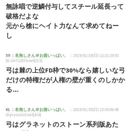
無詠唱で逆鱗付与してスチール延長って
破格だよな
元から槍にヘイト力なんて求めてねー
し
59 ：
名無しさん＠お腹いっぱい。
：2019/01/20(日) 22:21:29.92
ID:J3+fJ28Y0.net[3/3]
弓は棘の上位FD枠で30%なら嬉しいな弓
だけの特権だが人権の壁が重くのしかか
る…
61 ：
名無しさん＠お腹いっぱい。
：2019/01/20(日) 22:30:06.48
ID:ji+yosXs0.net[4/4]
弓はグラネットのストーン系列版あた