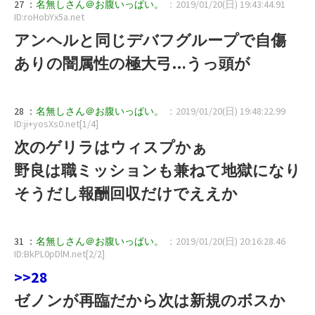
27 ：
名無しさん＠お腹いっぱい。
：2019/01/20(日) 19:43:44.91
ID:roHobYx5a.net
アンヘルと同じデバフグループで自傷
ありの闇属性の極大弓…うっ頭が
28 ：
名無しさん＠お腹いっぱい。
：2019/01/20(日) 19:48:22.99
ID:ji+yosXs0.net[1/4]
次のゲリラはウィスプかぁ
野良は職ミッションも兼ねて地獄になり
そうだし報酬回収だけでええか
31 ：
名無しさん＠お腹いっぱい。
：2019/01/20(日) 20:16:28.46
ID:BkPL0pDlM.net[2/2]
>>28
ゼノンが再臨だから次は新規のボスか