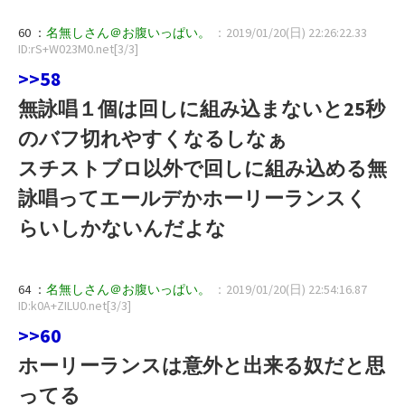
60 ：
名無しさん＠お腹いっぱい。
：2019/01/20(日) 22:26:22.33
ID:rS+W023M0.net[3/3]
>>58
無詠唱１個は回しに組み込まないと25秒
のバフ切れやすくなるしなぁ
スチストブロ以外で回しに組み込める無
詠唱ってエールデかホーリーランスく
らいしかないんだよな
64 ：
名無しさん＠お腹いっぱい。
：2019/01/20(日) 22:54:16.87
ID:k0A+ZILU0.net[3/3]
>>60
ホーリーランスは意外と出来る奴だと思
ってる