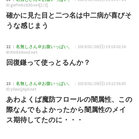
ID:gePmhz630.net[1/2]
確かに見た目と二つ名は中二病が喜びそ
うな感じまう
22 ：
名無しさん＠お腹いっぱい。
：2019/01/20(日) 19:18:02.18
ID:Ktr83dond.net
回復鎌って使っとるんか？
23 ：
名無しさん＠お腹いっぱい。
：2019/01/20(日) 19:22:56.85
ID:y0aoQAji0.net
あわよくば魔防フロールの闇属性、この
際なんでもよかったから闇属性のメイ
ス期待してたのに・・・