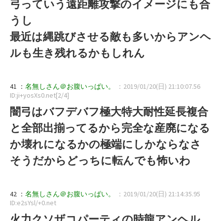
弓っていう遠距離攻撃のイメージにも合
うし
最近は縄跳びさせる敵も多いからアンヘ
ルも生き残れるかもしれん
41 ：
名無しさん＠お腹いっぱい。
：2019/01/20(日) 21:10:07.56
ID:ji+yosXs0.net[2/4]
闇弓はバフデバフ極大特大耐性延長複合
と全部出揃ってるから完全な産廃になる
か壊れになるかの極端にしかならなさ
そうだからどっちに転んでも怖いわ
42 ：
名無しさん＠お腹いっぱい。
：2019/01/20(日) 21:14:35.95
ID:e2sYsl/+0.net
火力クソザコパーティの時龍アンヘル