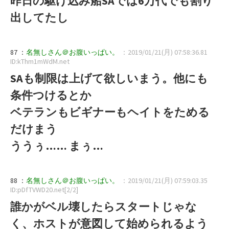
昨日の駆け込み船SAでは6万代でも割り
出してたし
87 ：
名無しさん＠お腹いっぱい。
：2019/01/21(月) 07:58:36.81
ID:kThm1mWdM.net
SAも制限は上げて欲しいまう。他にも
条件つけるとか
ベテランもビギナーもヘイトをためる
だけまう
ううぅ…… まぅ…
88 ：
名無しさん＠お腹いっぱい。
：2019/01/21(月) 07:59:03.35
ID:pDfTVWD20.net[2/2]
誰かがベル壊したらスタートじゃな
く、ホストが意図して始められるよう