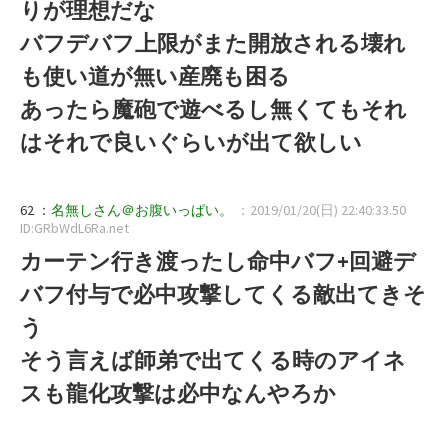
りが理想だな
バフデバフ上限がまた開放される壊れ
も使い道が無い産廃も困る
あったら魔砲で遊べるし無くてもそれ
はそれで良いぐらいが出て欲しい
62 ：
名無しさん＠お腹いっぱい。
：2019/01/20(日) 22:40:33.50
ID:GRbWdL6Ra.net
カーテン行き渡ったし命中バフ+回避デ
バフ付与で必中攻撃してくる敵出てきそ
う
そう言えば師弟で出てくる時のアイネ
スも龍化攻撃は必中なんやろか