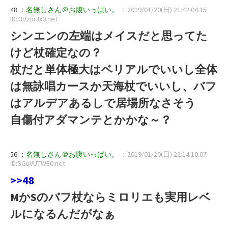
48 ：
名無しさん＠お腹いっぱい。
：2019/01/20(日) 21:42:04.15
ID:I3DzurJx0.net
シンエンの左端はメイスだと思ってた
けど杖確定なの？
杖だと単体極大はベリアルでいいし全体
は無詠唱カースか天海杖でいいし、バフ
はアルデアあるしで居場所なさそう
自傷付アダマンテとかかな～？
56 ：
名無しさん＠お腹いっぱい。
：2019/01/20(日) 22:14:10.07
ID:SGuVUTWE0.net
>>48
MかSのバフ杖ならミロリエも実用レベ
ルになるんだがなぁ