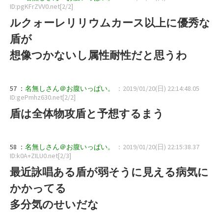
ID:pgKFrZVV0.net[2/2]
ルクォーレリリウムカース以上に優秀な
盾が
想像つかないし属性耐性だと思うわ
57 ：
名無しさん＠お腹いっぱい。
：2019/01/20(日) 22:14:48.05
ID:gePmhz630.net[2/2]
盾は全体物攻盾と予想するまう
58 ：
名無しさん＠お腹いっぱい。
：2019/01/20(日) 22:15:38.37
ID:k0A+ZILU0.net[2/3]
最近詠唱ある盾が弱そうに見える病気に
かかってる
多分気のせいだな