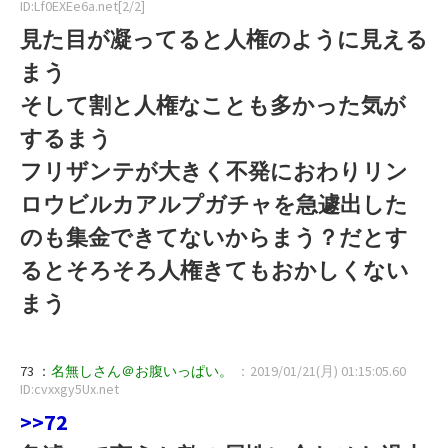
ID:Lf0EXEe6a.net[2/2]
見た目が凝ってると人権のように見える
まう
そして割と人権なことも多かった気が
するまう
フリザンテが大きく不発におわりリン
ロウビルカアルプガチャを急遽出した
のも集金できてないからまう？だとす
るとそろそろ人権きてもおかしくない
まう
73 ：
名無しさん＠お腹いっぱい。
：2019/01/21(月) 01:15:05.60
ID:cvxxgy5Ux.net
>>72