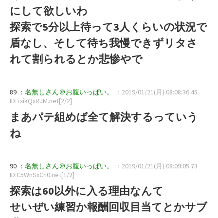
にして欲しいわ
探索で5分以上待って3人くらいの状況で
盾なし、そして待ち我慢できずリタさ
れて割られるとか悲惨やで
89 ：
名無しさん＠お腹いっぱい。
：2019/01/21(月) 08:08:36.45
ID:+xikQxRJM.net[2/2]
まあパテ組めば全て解決するっていう
ね
90 ：
名無しさん＠お腹いっぱい。
：2019/01/21(月) 08:09:05.73
ID:C5WnSxCn0.net[1/2]
探索は60以外に入る理由なんて
せいぜい練習か報酬回収目当てとかサブ