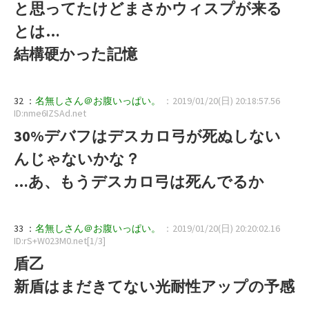
と思ってたけどまさかウィスプが来る
とは…
結構硬かった記憶
32 ：
名無しさん＠お腹いっぱい。
：2019/01/20(日) 20:18:57.56
ID:nme6IZSAd.net
30%デバフはデスカロ弓が死ぬしない
んじゃないかな？
…あ、もうデスカロ弓は死んでるか
33 ：
名無しさん＠お腹いっぱい。
：2019/01/20(日) 20:20:02.16
ID:rS+W023M0.net[1/3]
盾乙
新盾はまだきてない光耐性アップの予感