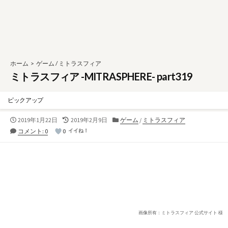
ホーム
>
ゲーム
/
ミトラスフィア
ミトラスフィア -MITRASPHERE- part319
ピックアップ
公
最
カ
2019年1月22日
2019年2月9日
ゲーム
/
ミトラスフィア
開
終
テ
コメント: 0
0
イイね！
日
更
ゴ
新
リ
日
ー
画像所有：ミトラスフィア 公式サイト 様