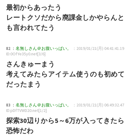
最初からあったう
レートクソだから廃課金しかやらんと
も言われてたう
82 ：
名無しさん＠お腹いっぱい。
：2019/01/21(月) 04:41:41.19
ID:0OfYe35y0.net[3/6]
さんきゅーまう
考えてみたらアイテム使うのも初めて
だったまう
83 ：
名無しさん＠お腹いっぱい。
：2019/01/21(月) 06:49:32.47
ID:pDfTVWD20.net[1/2]
探索30辺りから5～6万が入ってきたら
恐怖だわ