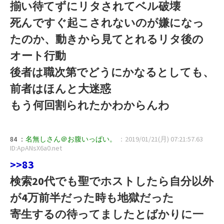
揃い待てずにリタされてベル破壊
死んですぐ起こされないのが嫌になっ
たのか、動きから見てとれるリタ後の
オート行動
後者は職次第でどうにかなるとしても、
前者はほんと大迷惑
もう何回割られたかわからんわ
84 ：
名無しさん＠お腹いっぱい。
：2019/01/21(月) 07:21:57.63
ID:ApANsX6a0.net
>>83
検索20代でも聖でホストしたら自分以外
が4万前半だった時も地獄だった
寄生するの待ってましたとばかりに一