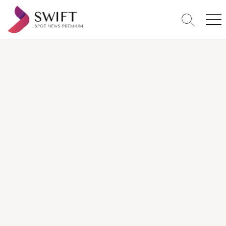
コ
ン
検
メ
テ
索
ニ
ン
切
ュ
り
ー
ツ
替
へ
え
ス
キ
ッ
プ