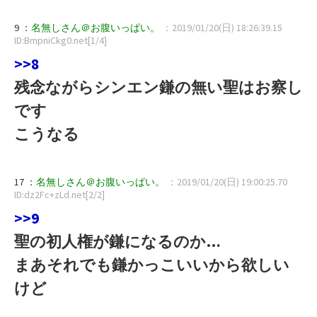
9 ：
名無しさん＠お腹いっぱい。
：2019/01/20(日) 18:26:39.15
ID:BmpniCkg0.net[1/4]
>>8
残念ながらシンエン鎌の無い聖はお察し
です
こうなる
17 ：
名無しさん＠お腹いっぱい。
：2019/01/20(日) 19:00:25.70
ID:dz2Fc+zLd.net[2/2]
>>9
聖の初人権が鎌になるのか…
まあそれでも鎌かっこいいから欲しい
けど