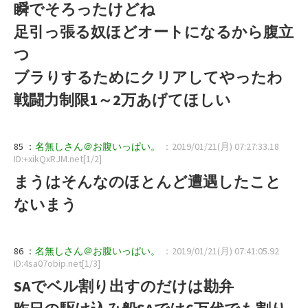
瞬でそろったけどね
足引っ張る奴ほどオートになるから腹立
つ
ブラりするためにクリアしてやったわ
戦闘力制限1～2万あげてほしい
85 ：
名無しさん＠お腹いっぱい。
：2019/01/21(月) 07:27:33.18
ID:+xikQxRJM.net[1/2]
まうはそんなのほとんど遭遇したこと
ないまう
86 ：
名無しさん＠お腹いっぱい。
：2019/01/21(月) 07:41:05.92
ID:4sa07obip.net[1/3]
SAでベル割り出すのだけは勘弁