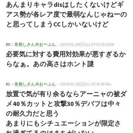
あんまりキャラdisはしたくないけどギ
アス勢が各レア度で最弱なんじゃねーの
と思ってしまうCCしかいないけど
80：
名無しさん＠おーぷん
：2019/01/20(日)11:37:53 ID:GOW
必要気に対する費用対効果が悪すぎるか
らなぁ。あの高さはホント謎
81：
名無しさん＠おーぷん
：2019/01/20(日)11:47:35 ID:3kc
放置で気が有り余るならアーニャの被ダ
メ40％カットと攻撃30％デバフは中々
の耐久力だと思う
あまりにもシチュエーションが限定さ
れ過ぎてるのはまちがいない