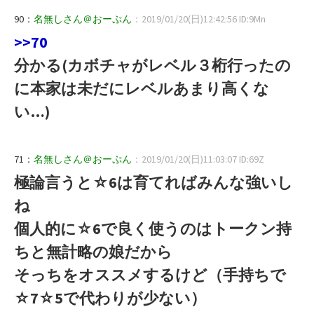
90：
名無しさん＠おーぷん
：2019/01/20(日)12:42:56 ID:9Mn
>>70
分かる(カボチャがレベル３桁行ったの
に本家は未だにレベルあまり高くな
い…)
71：
名無しさん＠おーぷん
：2019/01/20(日)11:03:07 ID:69Z
極論言うと☆6は育てればみんな強いし
ね
個人的に☆6で良く使うのはトークン持
ちと無計略の娘だから
そっちをオススメするけど（手持ちで
☆7☆5で代わりが少ない）