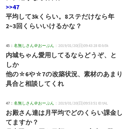
>>47
平均して3kくらい。8ステだけなら年
2~3回くらいいけるかな？
45：
名無しさん＠おーぷん
：2019/01/20(日)09:43:28 ID:b5k
内城ちゃん愛用してるならどうぞ、と
しか
他の☆6や☆7の改築状況、素材のあまり
具合と相談してくれ
47：
名無しさん＠おーぷん
：2019/01/20(日)09:53:51 ID:tAL
お殿さん達は月平均でどのくらい課金し
てますか？