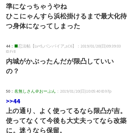
準になっちゃうやね
ひこにゃんすら浜松掛けるまで最大化待
つ身体になってしまった
44：
■
忍法帖【Lv=5,バンパイア,sC6】：2019/01/20(日)09:39:03
ID:Fr8
内城がかぶったんだが限凸していい
の？
50：
名無しさん＠おーぷん
：2019/01/20(日)10:05:40 ID:hTp
>>44
上の通り、よく使ってるなら限凸が吉。
使ってなくて今後も大丈夫ってなら改築
に。迷うなら保留。