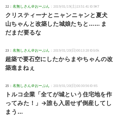
22：
名無しさん＠おーぷん
：2019/01/19(土)23:51:41 ID:9KT
クリスティーナとニャンニャンと夏犬
山ちゃんと改築した城娘たちと…… ま
だまだ要るな
23：
名無しさん＠おーぷん
：2019/01/20(日)00:13:28 ID:b5k
超築で要石空にしたからまやちゃんの改
築進まねぇ
25：
名無しさん＠おーぷん
：2019/01/20(日)00:30:56 ID:tIS
トルコ企業「全てが城という住宅地を作
ってみた！」→誰も入居せず倒産してし
まう…