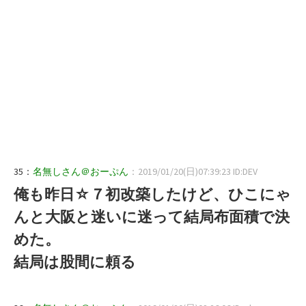
35：
名無しさん＠おーぷん
：2019/01/20(日)07:39:23 ID:DEV
俺も昨日☆７初改築したけど、ひこにゃ
んと大阪と迷いに迷って結局布面積で決
めた。
結局は股間に頼る