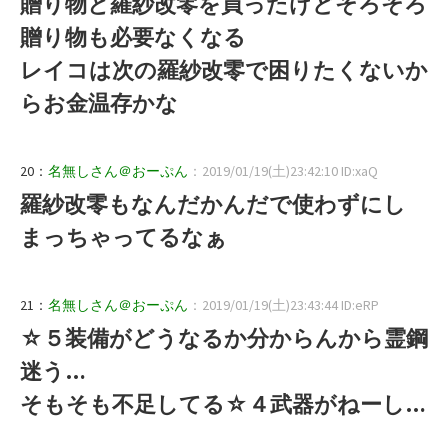
贈り物と羅紗改零を買ったけどそろそろ
贈り物も必要なくなる
レイコは次の羅紗改零で困りたくないか
らお金温存かな
20：
名無しさん＠おーぷん
：2019/01/19(土)23:42:10 ID:xaQ
羅紗改零もなんだかんだで使わずにし
まっちゃってるなぁ
21：
名無しさん＠おーぷん
：2019/01/19(土)23:43:44 ID:eRP
☆５装備がどうなるか分からんから霊鋼
迷う…
そもそも不足してる☆４武器がねーし…