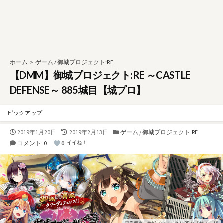
ホーム
>
ゲーム
/
御城プロジェクト:RE
【DMM】御城プロジェクト:RE ～CASTLE
DEFENSE～ 885城目【城プロ】
ピックアップ
公
最
カ
2019年1月20日
2019年2月13日
ゲーム
/
御城プロジェクト:RE
開
終
テ
コメント: 0
0
イイね！
日
更
ゴ
新
リ
日
ー
画像所有：御城プロジェクト:RE 公式サイト 様