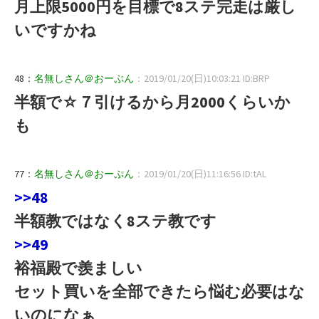
月上限5000円を目標で8ステ完走は厳し
いですかね
48：
名無しさん＠おーぷん
：2019/01/20(日)10:03:21 ID:BRP
半額で☆７引けるから月2000くらいか
も
77：
名無しさん＠おーぷん
：2019/01/20(日)11:16:56 ID:tAL
>>48
半額教ではなく8ステ教です
>>49
裕福殿で羨ましい
セット買いを全部できたら悩む必要はな
いのになぁ