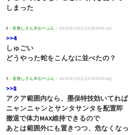
しまった
8：
名無しさん＠おーぷん
：2019/01/19(土)22:00:04 ID:zyH
>>4
しゅごい
どうやった蛇をこんなに並べたの？
9：
名無しさん＠おーぷん
：2019/01/19(土)22:04:50 ID:xaQ
>>8
アクア範囲内なら、墨俣特技効いてれば
ニャンニャンとサンタサンタを配置即
撤退で体力MAX維持できるので
あとは範囲外にも置きつつ、危なくなっ