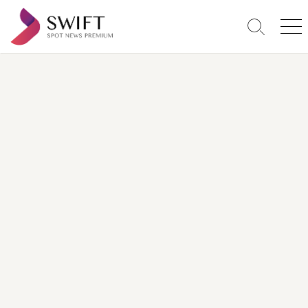
コ
ン
検
メ
テ
索
ニ
ン
切
ュ
り
ー
ツ
替
へ
え
ス
キ
ッ
プ