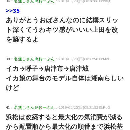
36：
名無しさん＠おーぷん
：2019/01/20(日)08:26:06 ID:wbg
>>35
ありがとうおばさんなのに結構スリッ
ト深くてうわキツ感がいいい上田を改
を築するよ
38：
名無しさん＠おーぷん
：2019/01/20(日)08:37:50 ID:MvL
イカ→呼子→唐津市→唐津城
イカ娘の舞台のモデル自体は湘南らしい
けど
41：
名無しさん＠おーぷん
：2019/01/20(日)09:21:33 ID:PoG
浜松は改築すると最大化の気消費が減る
から配置順から最大化の順番まで浜松基