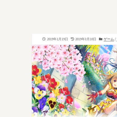
公
最
カ
2019年1月19日
2019年3月10日
ゲーム
/
開
終
テ
日
更
ゴ
新
リ
日
ー