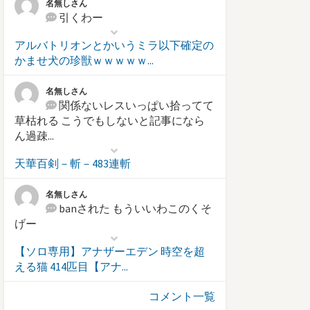
名無しさん
引くわー
アルバトリオンとかいうミラ以下確定の
かませ犬の珍獣ｗｗｗｗｗ...
名無しさん
関係ないレスいっぱい拾ってて
草枯れる こうでもしないと記事になら
ん過疎...
天華百剣－斬－483連斬
名無しさん
banされた もういいわこのくそ
げー
【ソロ専用】アナザーエデン 時空を超
える猫 414匹目【アナ...
コメント一覧