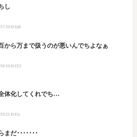
ちし
7:30 ID:bjB
百から万まで扱うのが悪いんでちよなぁ
8:50 ID:EE5
全体化してくれでち…
9:22 ID:Eiy
だ･･･････