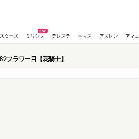
New!
ンスターズ
ミリシタ
デレステ
学マス
アズレン
アマ
L 2982フラワー目【花騎士】