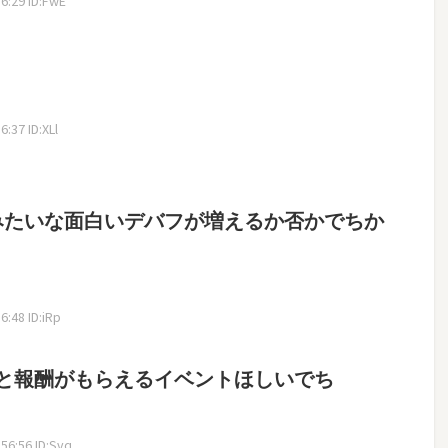
6:29 ID:FwE
:37 ID:XLl
トみたいな面白いデバフが増えるか否かでちか
:48 ID:iRp
と報酬がもらえるイベントほしいでち
6:56 ID:Svq