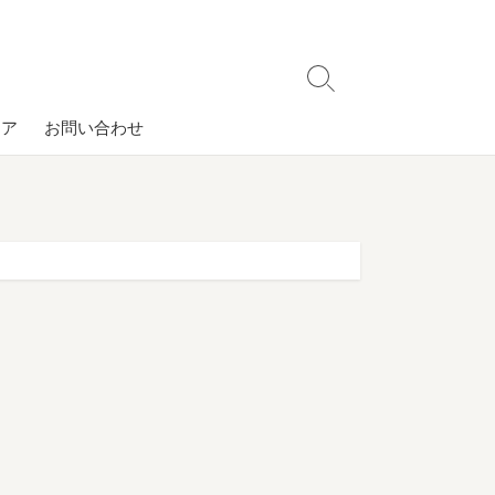
検
索
コア
お問い合わせ
切
り
替
え