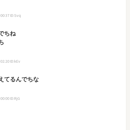
0:37 ID:Svq
でちね
ち
2:20 ID:kEv
えてるんでちな
0:00 ID:RjG