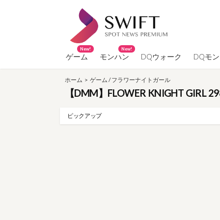
コ
ン
テ
ン
New!
New!
ツ
ゲーム
モンハン
DQウォーク
DQモ
へ
ホーム
>
ゲーム
/
フラワーナイトガール
ス
【DMM】FLOWER KNIGHT GIR
キ
ッ
ピックアップ
プ