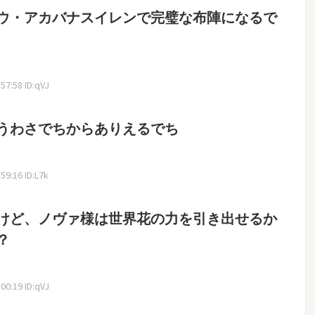
ウ・アカバナスイレンで完璧な布陣になるで
7:58 ID:qVJ
うわさでちからありえるでち
9:16 ID:L7k
けど、ノヴァ様は世界花の力を引き出せるか
？
0:19 ID:qVJ