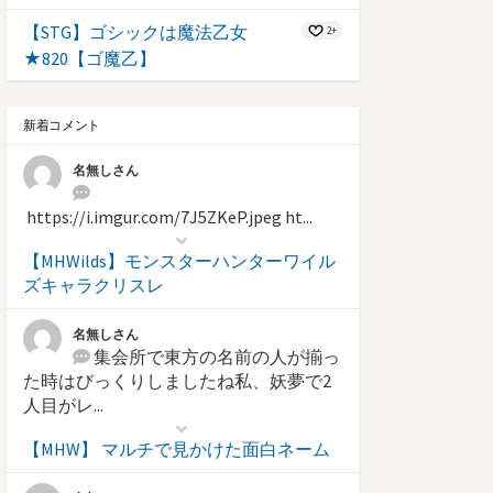
【STG】ゴシックは魔法乙女
2+
★820【ゴ魔乙】
新着コメント
名無しさん
https://i.imgur.com/7J5ZKeP.jpeg ht...
【MHWilds】モンスターハンターワイル
ズキャラクリスレ
名無しさん
集会所で東方の名前の人が揃っ
た時はびっくりしましたね私、妖夢で2
人目がレ...
【MHW】 マルチで見かけた面白ネーム