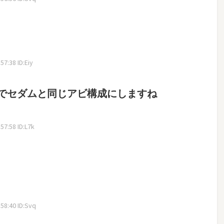
7:38 ID:Eiy
でセダムと同じアビ構成にしますね
7:58 ID:L7k
8:40 ID:Svq