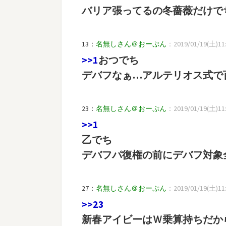
バリア張ってるの冬薔薇だけで
13：
名無しさん＠おーぷん
：2019/01/19(土)11:5
>>1
おつでち
デバフなぁ…アルテリオス式で
23：
名無しさん＠おーぷん
：2019/01/19(土)11:5
>>1
乙でち
デバフパ復権の前にデバフ対象
27：
名無しさん＠おーぷん
：2019/01/19(土)11:5
>>23
新春アイビーはＷ乗算持ちだからま