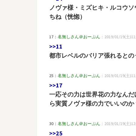
ノヴァ様・ミズヒキ・ルコウソ
ちね（恍惚）
17：
名無しさん＠おーぷん
：2019/01/19(土)11:5
>>11
都市レベルのバリア張れるとの
25：
名無しさん＠おーぷん
：2019/01/19(土)11:5
>>17
一応その力は世界花の力なんだ
ら実質ノヴァ様の力でいいのか
30：
名無しさん＠おーぷん
：2019/01/19(土)12:0
>>25