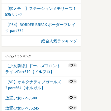
【駅メモ！】ステーションメモリーズ！
525リンク
【PS4】BORDER BREAK ボーダーブレイ
ク part774
総合人気ランキング
イイね！ランキング
【少女前線】ドールズフロント
3+
ラインPart619【ドルフロ】
【VR】オルタナティブガールズ
2+
2 part664【オルガル】
放置少女レベル80
2+
放置少女レベル245
2+