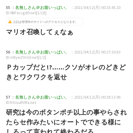
55 ：
名無しさん＠お腹いっぱい。
：2021/04/12(月) 00:25:45.20
ID:9BFxccgd0.net[1/18]
上記は管理外のサイトへのアクセスとなります。
マリオ召喚してぇなぁ
56 ：
名無しさん＠お腹いっぱい。
：2021/04/12(月) 00:27:20.83
ID:vWywZVrG0.net[1/2]
Ｐカップだと!?……クソがオレのどきど
きとワクワクを返せ
57 ：
名無しさん＠お腹いっぱい。
：2021/04/12(月) 00:28:13.96
ID:hYzouRVRa.net
研究は今のボタンポチ以上の事やらされ
たらセ作みたいにオートでできる様に
しろって言われて終わるだろ