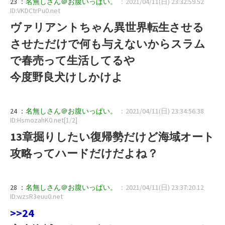
23 ：
名無しさん＠お腹いっぱい。
：2021/04/11(日) 23:32:59.52
ID:VKDCtrPu0.net
ヴァリアントちゃん異世界転生させる
させただけで何も与えないからスラム
で春売って生活してるや
今度野良犬けしかけよ
24 ：
名無しさん＠お腹いっぱい。
：2021/04/11(日) 23:34:56.38
ID:HsmozahK0.net[1/2]
13章掘りしたい復帰勢だけど海域オート
攻略ってハードだけだよね？
28 ：
名無しさん＠お腹いっぱい。
：2021/04/11(日) 23:37:20.12
ID:wzsR3euu0.net
>>24