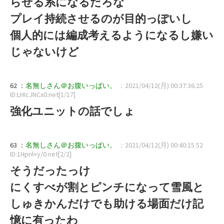
らせる系になるだろな
プレイ持続させるのが目的っぽいし
個人的には編成考えるようになるし嫌い
じゃないけど
62 ：
名無しさん＠お腹いっぱい。
：2021/04/12(月) 00:37:36.25
ID:LHIcJNCx0.net[1/17]
強化ユニットの話でしょ
63 ：
名無しさん＠お腹いっぱい。
：2021/04/12(月) 00:40:15.52
ID:1Hpnl+y/0.net[2/2]
そうだったっけ
にくすべが割とピンチになって雪風と
しゅきかんだけでも助ける場面だけ記
憶に有ったわ