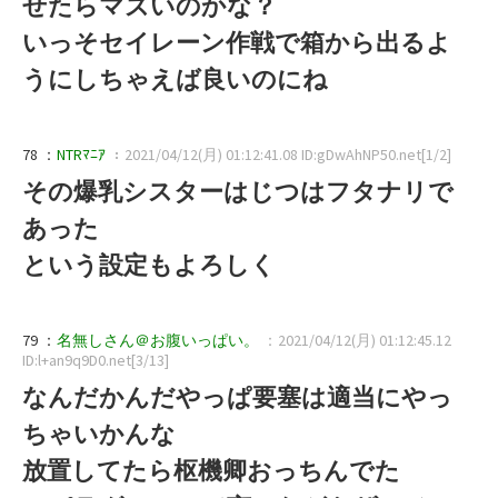
せたらマズいのかな？
いっそセイレーン作戦で箱から出るよ
うにしちゃえば良いのにね
78 ：
NTRﾏﾆｱ
：2021/04/12(月) 01:12:41.08 ID:gDwAhNP50.net[1/2]
その爆乳シスターはじつはフタナリで
あった
という設定もよろしく
79 ：
名無しさん＠お腹いっぱい。
：2021/04/12(月) 01:12:45.12
ID:l+an9q9D0.net[3/13]
なんだかんだやっぱ要塞は適当にやっ
ちゃいかんな
放置してたら枢機卿おっちんでた