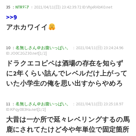
35 ：
NTRﾏﾆｱ
：2021/04/11(日) 23:42:39.72 ID:VhjxRAbK0.net
>>9
アホカワイイ
10 ：
名無しさん＠お腹いっぱい。
：2021/04/11(日) 23:24:24.96
ID:JO0C2GZ30.net[1/2]
ドラクエコピペは酒場の存在を知らず
に2年くらい詰んでレベルだけ上がって
いた小学生の俺を思い出すからやめろ
11 ：
名無しさん＠お腹いっぱい。
：2021/04/11(日) 23:25:18.97
ID:KPqy083Ha.net[1/2]
大昔は一か所で延々レベリングするの馬
鹿にされてたけど今や年単位で固定箇所