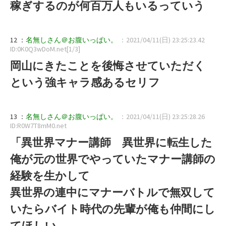
稼ぎするのが何百万人もいるっていう
12 ：
名無しさん＠お腹いっぱい。
：2021/04/11(日) 23:25:23.42
ID:0K0Q3wDoM.net[1/3]
岡山にきたことを後悔させていただく
という強キャラ感あるセリフ
13 ：
名無しさん＠お腹いっぱい。
：2021/04/11(日) 23:25:28.26
ID:R0W7T8mM0.net
「異世界マナー講師 異世界に転生した
俺が元の世界でやっていたマナー講師の
経験を生かして
異世界の連中にマナーバトルで無双して
いたらバイト時代の先輩が俺も仲間にし
てほしい