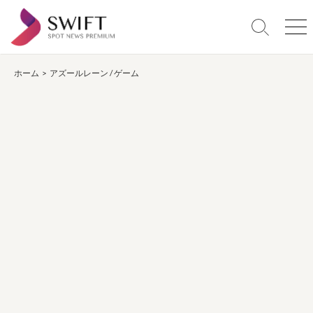
コ
ン
検
メ
テ
索
ニ
ン
切
ュ
り
ー
ホーム
>
アズールレーン
/
ゲーム
ツ
替
へ
え
ス
キ
ッ
プ