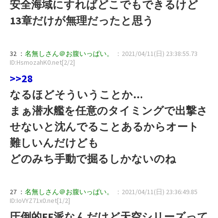
安全海域にすればどこでもできるけど
13章だけが無理だったと思う
32 ：
名無しさん＠お腹いっぱい。
：2021/04/11(日) 23:38:55.73
ID:HsmozahK0.net[2/2]
>>28
なるほどそういうことか…
まぁ潜水艦を任意のタイミングで出撃さ
せないと沈んでることあるからオート
難しいんだけども
どのみち手動で掘るしかないのね
27 ：
名無しさん＠お腹いっぱい。
：2021/04/11(日) 23:36:49.85
ID:IoVYZ71x0.net[1/2]
圧倒的FF派なんだけど天空シリーズって