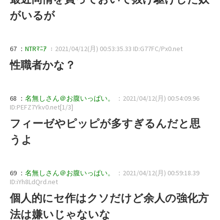
がいるが
67 ：
NTRﾏﾆｱ
：2021/04/12(月) 00:53:35.33 ID:G77FC/Px0.net
性職者かな？
68 ：
名無しさん＠お腹いっぱい。
：2021/04/12(月) 00:54:09.96
ID:PEFZ7Ykv0.net[1/3]
フィーゼやピッピが多すぎるんだと思
うよ
69 ：
名無しさん＠お腹いっぱい。
：2021/04/12(月) 00:59:18.39
ID:iYh8LdQrd.net
個人的にセ作はクソだけど余人の強化方
法は嫌いじゃないな