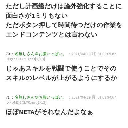
ただし計画艦だけは論外強化することに
面白さが1ミリもない
ただボタン押して時間待つだけの作業を
エンドコンテンツとは言わない
70 ：
名無しさん＠お腹いっぱい。
：2021/04/12(月) 01:02:05.62
ID:grcsZXTM0.net[2/10]
じゃあスキルを戦闘で使うことでその
スキルのレベルが上がるようにするか
71 ：
名無しさん＠お腹いっぱい。
：2021/04/12(月) 01:03:34.67
ID:FpMQ1CkY0.net[1/12]
ほぼMETAがそれなんだよなぁ