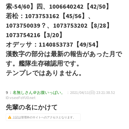
索-54/60】四、1006640242【42/50】
若松：1073753162【45/56】、
1073750039？、1073753202【8/28】
1073754216【3/20】
オデッサ：1140853737【49/54】
漢数字の部分は最新の報告があった月で
す。艦隊生存確認用です。
テンプレではありません。
9 ：
名無しさん＠お腹いっぱい。
：2021/04/11(日) 23:21:38.52
ID:vseeFoYU0.net
先輩の名にかけて
上記は管理外のサイトへのアクセスとなります。