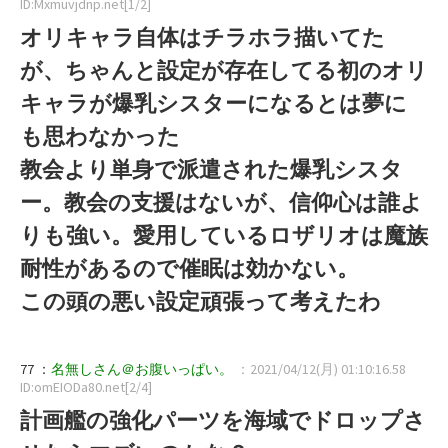
ID:Mxmuvjdnp.net[1/2]
オリキャラ自体はチラホラ描いてた
が、ちゃんと設定が存在してる初のオリ
キャラが爆乳シスターになるとは夢に
も思わなかった
教会より単身で派遣された爆乳シスタ
ー。教会の支援はないが、信仰心は誰よ
りも強い。愛用しているロザリオは魔族
耐性があるので催眠は効かない。
この頭の悪い設定頑張って考えたわ
77 ：
名無しさん＠お腹いっぱい。
：2021/04/12(月) 01:10:16.58
ID:omEIODa80.net[2/4]
計画艦の強化パーツを海域でドロップさ