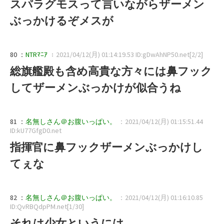
スパラグモスって言いながらザーメン
ぶっかけるぞメスが
80 ：
NTRﾏﾆｱ
：2021/04/12(月) 01:14:19.53 ID:gDwAhNP50.net[2/2]
総旗艦殿も含め高貴な方々には鼻フック
してザーメンぶっかけが似合うね
81 ：
名無しさん＠お腹いっぱい。
：2021/04/12(月) 01:15:51.44
ID:kU77GfgD0.net
指揮官に鼻フックザーメンぶっかけし
てぇな
82 ：
名無しさん＠お腹いっぱい。
：2021/04/12(月) 01:16:10.85
ID:QvRBQdpPM.net[1/30]
それは少女というには