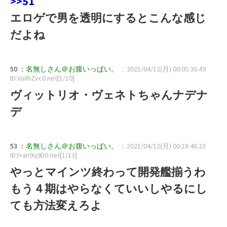
>>51
エロゲで男を透明にするとこんな感じ
だよね
50 ：
名無しさん＠お腹いっぱい。
：2021/04/12(月) 00:05:36.49
ID:VuiIhZvc0.net[1/10]
ヴィットリオ・ヴェネトちゃんナデナ
デ
53 ：
名無しさん＠お腹いっぱい。
：2021/04/12(月) 00:18:46.23
ID:l+an9q9D0.net[1/13]
やっとマインツ終わって開発艦揃うわ
もう４期はやらなくていいしやるにし
ても方法変えろよ