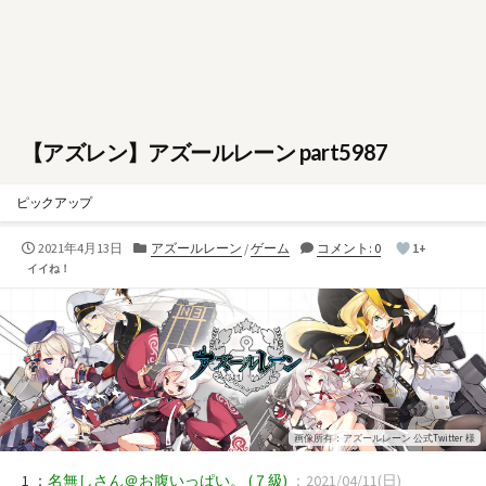
【アズレン】アズールレーン part5987
ピックアップ
公
カ
2021年4月13日
アズールレーン
/
ゲーム
コメント: 0
1+
開
テ
イイね！
日
ゴ
リ
ー
画像所有：アズールレーン 公式Twitter 様
1 ：
名無しさん＠お腹いっぱい。
(７級)
：2021/04/11(日)