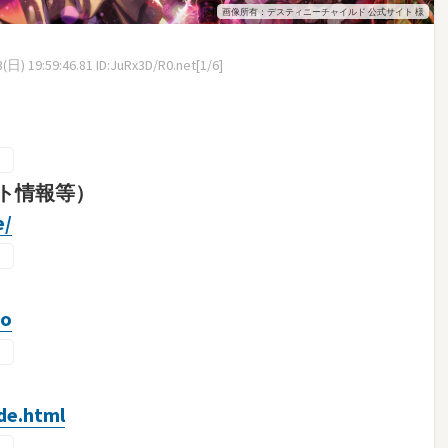
画像所有：デスティニーチャイルド 公式サイト 様
日) 19:59:46.81 ID:JuRx3D/R0.net[1/6]
ト情報等）
e/
fo
ide.html