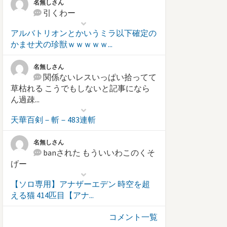
名無しさん
引くわー
アルバトリオンとかいうミラ以下確定の
かませ犬の珍獣ｗｗｗｗｗ...
名無しさん
関係ないレスいっぱい拾ってて
草枯れる こうでもしないと記事になら
ん過疎...
天華百剣－斬－483連斬
名無しさん
banされた もういいわこのくそ
げー
【ソロ専用】アナザーエデン 時空を超
える猫 414匹目【アナ...
コメント一覧