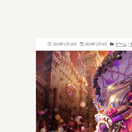
公
最
カ
2019年1月15日
2019年2月4日
ゲーム
/
開
終
テ
日
更
ゴ
新
リ
日
ー