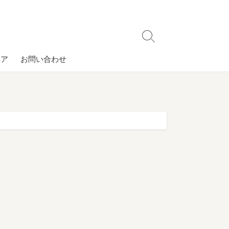
検
索
コア
お問い合わせ
切
り
替
え