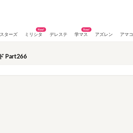
New!
New!
ンスターズ
ミリシタ
デレステ
学マス
アズレン
アマ
art266