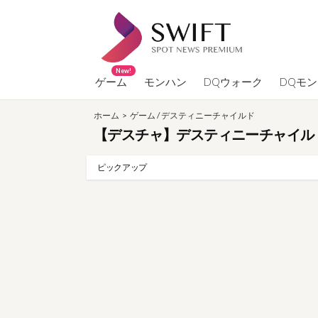
コ
ン
テ
ン
New!
ツ
ゲーム
モンハン
DQウォーク
DQモ
へ
ホーム
>
ゲーム
/
デスティニーチャイルド
ス
【デスチャ】デスティニーチャイルド P
キ
ッ
ピックアップ
プ