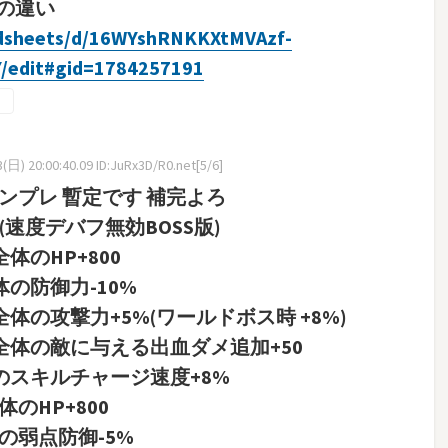
の違い
adsheets/d/16WYshRNKKXtMVAzf-
/edit#gid=1784257191
日) 20:00:40.09 ID:JuRx3D/R0.net[5/6]
ンプレ 暫定です 補完よろ
速度デバフ無効BOSS版)
HP+800
防御力-10%
の攻撃力+5%(ワールドボス時 +8%)
体の敵に与える出血ダメ追加+50
のスキルチャージ速度+8%
HP+800
弱点防御-5%