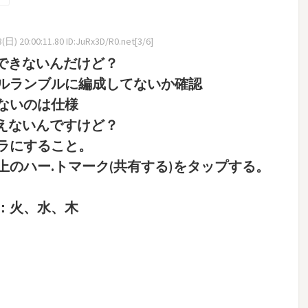
日) 20:00:11.80 ID:JuRx3D/R0.net[3/6]
できないんだけど？
ルランブルに編成してないか確認
ないのは仕様
えないんですけど？
ラにすること。
ハー.トマーク(共有する)をタップする。
：火、水、木