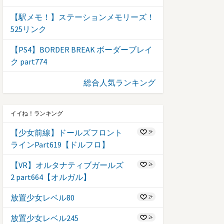
【駅メモ！】ステーションメモリーズ！
525リンク
【PS4】BORDER BREAK ボーダーブレイ
ク part774
総合人気ランキング
イイね！ランキング
【少女前線】ドールズフロント
3+
ラインPart619【ドルフロ】
【VR】オルタナティブガールズ
2+
2 part664【オルガル】
放置少女レベル80
2+
放置少女レベル245
2+