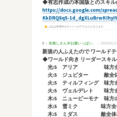
◆有志作成の本国版とのスキル
https://docs.google.com/spre
KkDRQ8qS-1d_dgXLuBrwKIhyiY
上記は管理外のサイトへのアクセスとなります。
5 ：
名無しさん＠お腹いっぱい。
：2019/01/13(
新規の人ふえたので ワールドテ
◆ワールド向き リーダースキル(
光:5 アリア 味方全体の
火:5 ジュピター 敵全体の
火:5 ティルフィング 味方全体
火:5 ヴェルデレト 味方全
木:5 ニュービーモナ 味方
水:5 雪ミク 味方全体の
木:5 ミダス 敵全体の