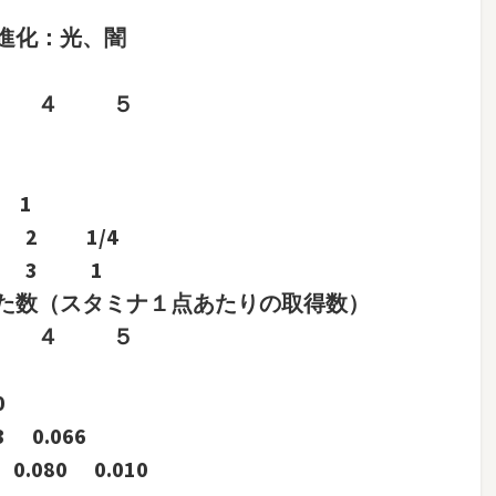
進化：光、闇
３ ４ ５
 1
2 1/4
 3 1
た数（スタミナ１点あたりの取得数）
３ ４ ５
0
3 0.066
.080 0.010