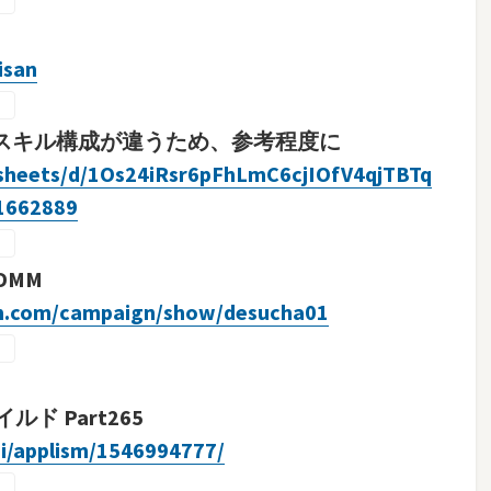
isan
スキル構成が違うため、参考程度に
dsheets/d/1Os24iRsr6pFhLmC6cjIOfV4qjTBTq
1662889
DMM
m.com/campaign/show/desucha01
 Part265
gi/applism/1546994777/