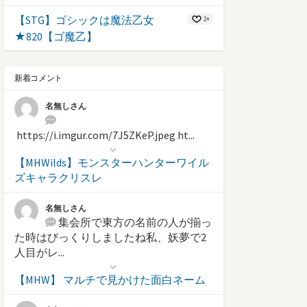
【STG】ゴシックは魔法乙女
2+
★820【ゴ魔乙】
新着コメント
名無しさん
https://i.imgur.com/7J5ZKeP.jpeg ht...
【MHWilds】モンスターハンターワイル
ズキャラクリスレ
名無しさん
集会所で東方の名前の人が揃っ
た時はびっくりしましたね私、妖夢で2
人目がレ...
【MHW】 マルチで見かけた面白ネーム