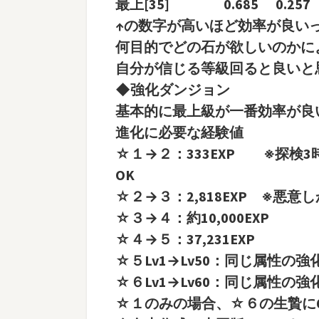
最上[35] 0.685 0.257 0
↑の数字が高いほど効率が良い
何目的でどの石が欲しいのかに
自分が信じる等級回ると良いと
◆強化ダンジョン
基本的に最上級が一番効率が良
進化に必要な経験値
☆１→２：333EXP ※探検3
OK
☆２→３：2,818EXP ※悪意
☆３→４：約10,000EXP
☆４→５：37,231EXP
☆５Lv1→Lv50：同じ属性の強化
☆６Lv1→Lv60：同じ属性の強化
☆１のみの場合、☆６の生贄に60