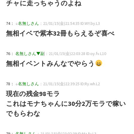
チャに走っちゃうのよね
74：
↓
名無しさん
：21/01/15(金)21:54:35 ID:WY.by.L3
無相イベで紫本32冊もらえるぞ喜べ
76：
名無しさん▼副
：21/01/15(金)22:03:28 ID:oy.fv.L10
無相イベントみんなでやらう
78：
↓
名無しさん
：21/01/15(金)22:39:25 ID:Ry.wh.L2
現在の残金98モラ
これはモナちゃんに30分2万モラで稼い
でもらわな
79：
名無しさん
：21/01/15(金)23:02:39 ID:Ma.fv.L3