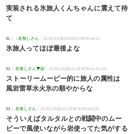
実装される氷旅人くんちゃんに震えて待
て
61：
↓
名無しさん
：21/01/15(金)20:46:52 ID:FR.wh.L2
氷旅人ってほぼ最後よな
62：
名無しさん▼副
：21/01/15(金)21:18:03 ID:oy.fv.L10
ストーリームービー的に旅人の属性は
風岩雷草水火氷の順やからな
63：
名無しさん
：21/01/15(金)21:20:45 ID:GU.n6.L28
そういえばタルタルとの戦闘中のムー
ビーで風使いながら岩使ってた気がする