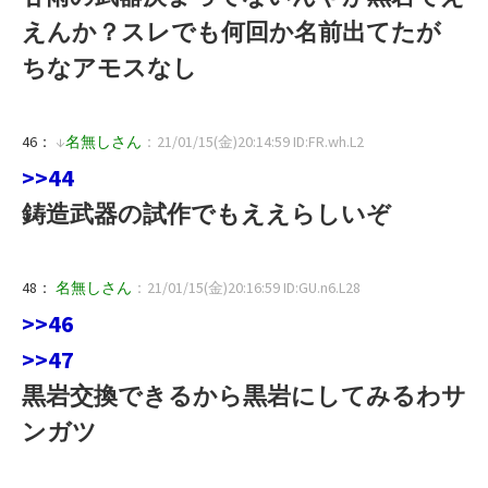
えんか？スレでも何回か名前出てたが
ちなアモスなし
46：
↓
名無しさん
：21/01/15(金)20:14:59 ID:FR.wh.L2
>>44
鋳造武器の試作でもええらしいぞ
48：
名無しさん
：21/01/15(金)20:16:59 ID:GU.n6.L28
>>46
>>47
黒岩交換できるから黒岩にしてみるわサ
ンガツ