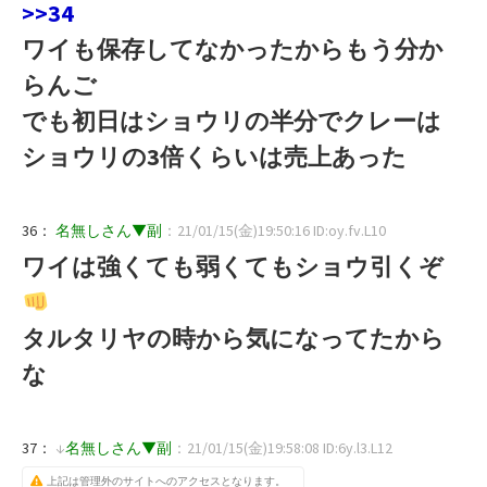
>>34
ワイも保存してなかったからもう分か
らんご
でも初日はショウリの半分でクレーは
ショウリの3倍くらいは売上あった
36：
名無しさん▼副
：21/01/15(金)19:50:16 ID:oy.fv.L10
ワイは強くても弱くてもショウ引くぞ
タルタリヤの時から気になってたから
な
37：
↓
名無しさん▼副
：21/01/15(金)19:58:08 ID:6y.l3.L12
上記は管理外のサイトへのアクセスとなります。