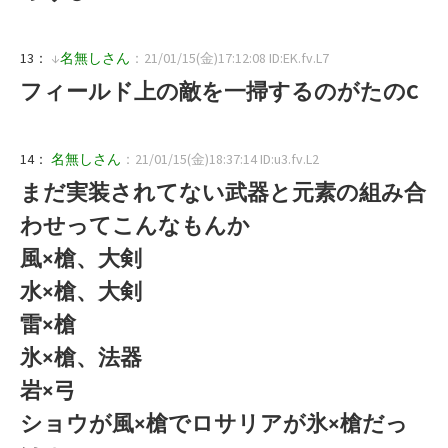
13：
↓
名無しさん
：21/01/15(金)17:12:08 ID:EK.fv.L7
フィールド上の敵を一掃するのがたのC
14：
名無しさん
：21/01/15(金)18:37:14 ID:u3.fv.L2
まだ実装されてない武器と元素の組み合
わせってこんなもんか
風×槍、大剣
水×槍、大剣
雷×槍
氷×槍、法器
岩×弓
ショウが風×槍でロサリアが氷×槍だっ