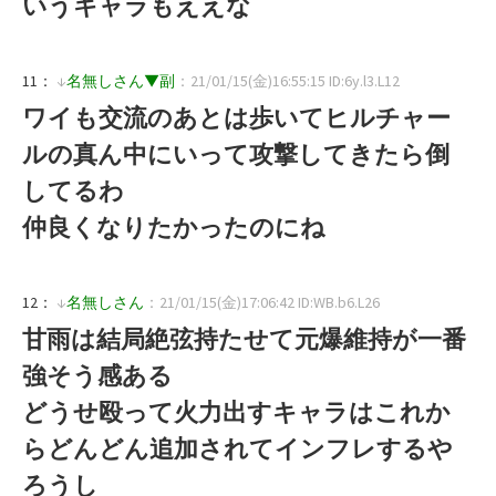
いうキャラもええな
11：
↓
名無しさん▼副
：21/01/15(金)16:55:15 ID:6y.l3.L12
ワイも交流のあとは歩いてヒルチャー
ルの真ん中にいって攻撃してきたら倒
してるわ
仲良くなりたかったのにね
12：
↓
名無しさん
：21/01/15(金)17:06:42 ID:WB.b6.L26
甘雨は結局絶弦持たせて元爆維持が一番
強そう感ある
どうせ殴って火力出すキャラはこれか
らどんどん追加されてインフレするや
ろうし