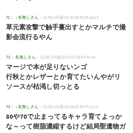
71：
↓
名無しさん
：21/01/15(金)21:42:03 ID:U5.qa.L3
草元素攻撃で触手蔓出すとかマルチで撮
影会流行るやん
72：
名無しさん
：21/01/15(金)21:53:37 ID:K3.fv.L6
マージで本が足りないンゴ
行秋とかレザーとか育てたいんやがリ
ソースが枯渇し切っとる
73：
↓
名無しさん
：21/01/15(金)21:54:25 ID:V7.v1.L2
80や70で止まってるキャラ育てよっか
な～って樹脂濃縮するけど結局聖遺物ガ