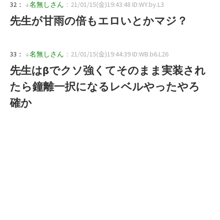
32：
↓
名無しさん
：21/01/15(金)19:43:48 ID:WY.by.L3
先生が甘雨の倍もエロいとかマジ？
33：
↓
名無しさん
：21/01/15(金)19:44:39 ID:WB.b6.L26
先生はβでクソ強くてそのまま実装され
たら鐘離一択になるレベルやったやろ
確か