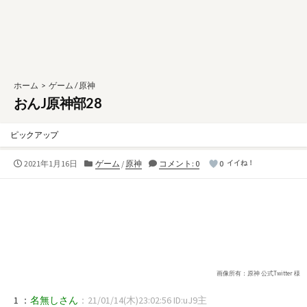
ホーム
>
ゲーム
/
原神
おんJ原神部28
ピックアップ
公
カ
2021年1月16日
ゲーム
/
原神
コメント: 0
0
イイね！
開
テ
日
ゴ
リ
ー
画像所有：原神 公式Twitter 様
1 ：
名無しさん
：21/01/14(木)23:02:56 ID:uJ9主