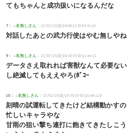
てもちゃんと成功扱いになるんだな
7：
↓
名無しさん
：21/01/15(金)16:06:12 ID:K3.fv.L6
対話したあとの武力行使はやむ無しやね
9：
↓
名無しさん
：21/01/15(金)16:18:59 ID:qJ.ae.L1
データさえ取れれば害獣なんて必要ない
し絶滅してもええやろ(ﾎﾞｺｰ
10：
↓
名無しさん
：21/01/15(金)16:30:10 ID:Qu.wh.L18
刻晴の試運転してきたけど結構動かすの
忙しいキャラやな
甘雨の狙い撃ち連打に飽きてきたしこう