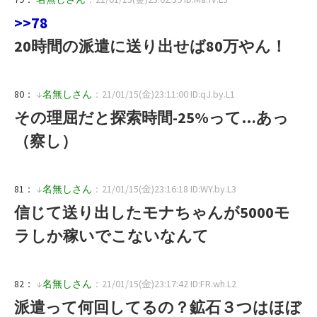
>>78
20時間の派遣に送り出せば80万やん！
80：
↓
名無しさん
：21/01/15(金)23:11:00 ID:qJ.by.L1
その理屈だと探索時間-25%って…あっ
（察し）
81：
↓
名無しさん
：21/01/15(金)23:16:18 ID:WY.by.L3
信じて送り出したモナちゃんが5000モ
ラしか稼いでこないなんて
82：
↓
名無しさん
：21/01/15(金)23:17:42 ID:FR.wh.L2
派遣って何回してるの？鉱石３つはほぼ