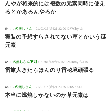
んやが将来的には複数の元素同時に使え
るとかあるんやろか
64：
↓
名無しさん
：21/01/15(金)21:22:00 ID:WY.by.L3
実装の予想すらされてない草とかいう謎
元素
65：
名無しさん▼副
：21/01/15(金)21:23:24 ID:oy.fv.L10
雷旅人きたらほんのり雷秘境頑張る
66：
↓
名無しさん
：21/01/15(金)21:23:25 ID:U5.qa.L3
本当に燃焼しかないのか草元素は