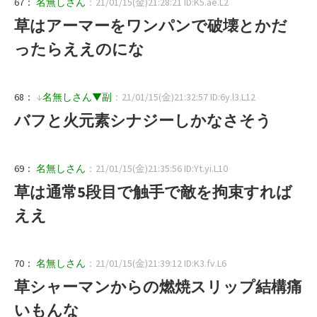
67：
名無しさん
：21/01/15(金)21:28:21 ID:K5.ae.L2
草はアーマーをワンパンで破壊とかだ
ったらええのにな
68：
↓
名無しさん▼副
：21/01/15(金)21:32:57 ID:6y.l3.L12
バフと火元素シナジーしかなさそう
69：
名無しさん
：21/01/15(金)21:35:56 ID:Yt.yi.L10
草は通常5段目で触手で敵を拘束すれば
ええ
70：
名無しさん
：21/01/15(金)21:39:12 ID:K3.fv.L6
草シャーマンからの燃焼スリップ結構痛
いもんな