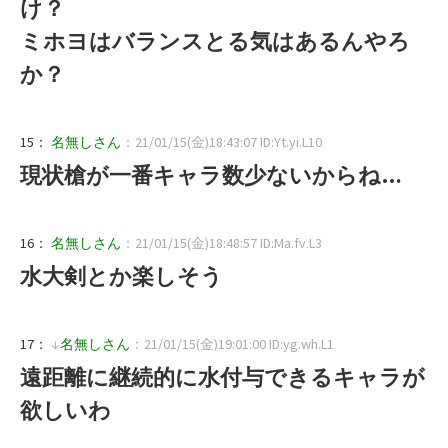
け？
ミホヨはバランスとる気はあるんやろ
か？
15：
名無しさん
：21/01/15(金)18:43:07 ID:Yt.yi.L10
現状槍が一番キャラ数少ないからね…
16：
名無しさん
：21/01/15(金)18:48:57 ID:Ma.fv.L3
水大剣とか楽しそう
17：
↓
名無しさん
：21/01/15(金)19:01:00 ID:yg.wh.L1
遠距離に継続的に水付与できるキャラが
欲しいわ