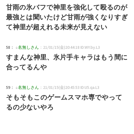
甘雨の氷バフで神里を強化して殴るのが
最強とは聞いたけど甘雨が強くなりすぎ
て神里が超えれる未来が見えない
58：
↓
名無しさん
：21/01/15(金)20:44:18 ID:WY.by.L3
すまんな神里、氷片手キャラはもう間に
合ってるんや
59：
↓
名無しさん
：21/01/15(金)20:45:53 ID:U5.qa.L3
そもそもこのゲームスマホ専でやって
るの少ないやろ