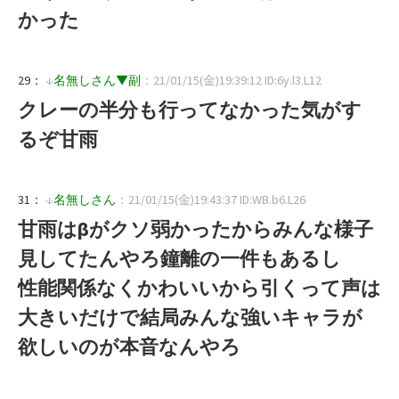
かった
29：
↓
名無しさん▼副
：21/01/15(金)19:39:12 ID:6y.l3.L12
クレーの半分も行ってなかった気がす
るぞ甘雨
31：
↓
名無しさん
：21/01/15(金)19:43:37 ID:WB.b6.L26
甘雨はβがクソ弱かったからみんな様子
見してたんやろ鐘離の一件もあるし
性能関係なくかわいいから引くって声は
大きいだけで結局みんな強いキャラが
欲しいのが本音なんやろ