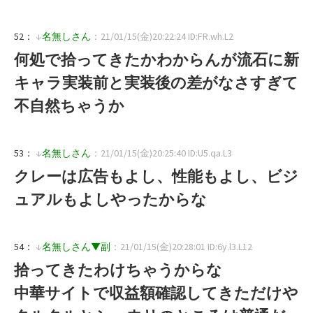
52：
↓
名無しさん
：21/01/15(金)20:22:24 ID:FR.wh.L2
何処で拾ってきたかわからんが流石に新
キャラ実装前と実装後の差がなさすぎて
不自然ちゃうか
53：
↓
名無しさん
：21/01/15(金)20:25:40 ID:U5.qa.L3
クレーは広告もよし、性能もよし、ビジ
ュアルもよしやったからな
54：
↓
名無しさん▼副
：21/01/15(金)20:28:01 ID:6y.l3.L12
拾ってきたわけちゃうからな
中華サイトで収益額確認してきただけや