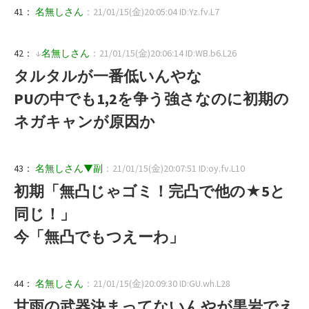
41：
名無しさん
：21/01/15(金)20:05:04 ID:Yz.fv.L7
42：
↓
名無しさん
：21/01/15(金)20:06:14 ID:WB.b6.L26
タルタルが一番低いんやな
PUの中でも1,2を争う強さなのに初期の
ネガキャンが原因か
43：
名無しさん▼副
：21/01/15(金)20:07:51 ID:oy.fv.L10
初期「無凸じゃゴミ！完凸で他の★5と
同じ！」
今「無凸でもつえーわ」
44：
名無しさん
：21/01/15(金)20:09:30 ID:GU.wh.L28
甘雨の武器決まってないんやが黒岩でえ