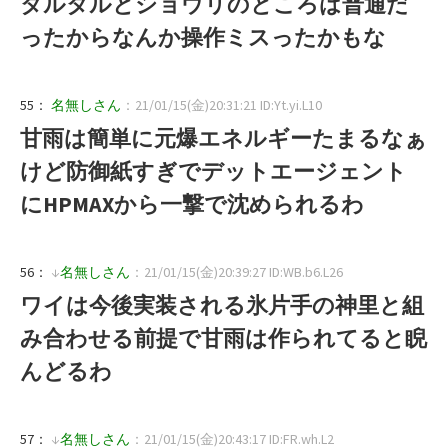
タルタルとショウリのところは普通だ
ったからなんか操作ミスったかもな
55：
名無しさん
：21/01/15(金)20:31:21 ID:Yt.yi.L10
甘雨は簡単に元爆エネルギーたまるなぁ
けど防御紙すぎでデットエージェント
にHPMAXから一撃で沈められるわ
56：
↓
名無しさん
：21/01/15(金)20:39:27 ID:WB.b6.L26
ワイは今後実装される氷片手の神里と組
み合わせる前提で甘雨は作られてると睨
んどるわ
57：
↓
名無しさん
：21/01/15(金)20:43:17 ID:FR.wh.L2