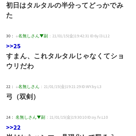
初日はタルタルの半分ってどっかでみ
た
30：
↓
名無しさん▼副
：21/01/15(金)19:42:31 ID:6y.l3.L12
>>25
すまん、これタルタルじゃなくてショ
ウリだわ
22：
↓
名無しさん
：21/01/15(金)19:21:29 ID:WY.by.L3
弓（双剣）
24：
名無しさん▼副
：21/01/15(金)19:30:10 ID:oy.fv.L10
>>22