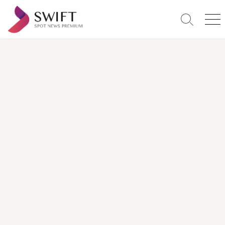
コ
ン
検
メ
テ
索
ニ
ン
切
ュ
り
ー
ツ
替
へ
え
ス
キ
ッ
プ