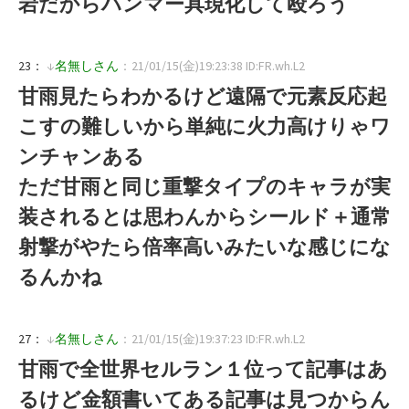
岩だからハンマー具現化して殴ろう
23：
↓
名無しさん
：21/01/15(金)19:23:38 ID:FR.wh.L2
甘雨見たらわかるけど遠隔で元素反応起
こすの難しいから単純に火力高けりゃワ
ンチャンある
ただ甘雨と同じ重撃タイプのキャラが実
装されるとは思わんからシールド＋通常
射撃がやたら倍率高いみたいな感じにな
るんかね
27：
↓
名無しさん
：21/01/15(金)19:37:23 ID:FR.wh.L2
甘雨で全世界セルラン１位って記事はあ
るけど金額書いてある記事は見つからん