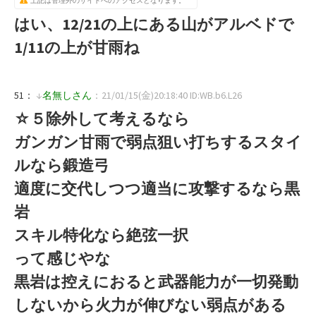
上記は管理外のサイトへのアクセスとなります。
はい、12/21の上にある山がアルベドで
1/11の上が甘雨ね
51：
↓
名無しさん
：21/01/15(金)20:18:40 ID:WB.b6.L26
☆５除外して考えるなら
ガンガン甘雨で弱点狙い打ちするスタイ
ルなら鍛造弓
適度に交代しつつ適当に攻撃するなら黒
岩
スキル特化なら絶弦一択
って感じやな
黒岩は控えにおると武器能力が一切発動
しないから火力が伸びない弱点がある