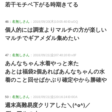
若干モチベ下がる時期きてる
46：
名無しさん
：2018/09/20(木)10:05:40 ID:uOQ
個人的には調査よりマルチの方が楽しい
マルチでギアメダル集めたい
47：
名無しさん
：2018/09/21(金)07:40:20 ID:v0F
あんなちゃん水着やっと来た
あとは福袋2個あればあんなちゃんの水
着のこと回せばかぶり確定やから勝確や
50：
名無しさん
：2018/09/21(金)20:16:24 ID:0OA
週末高難易度クリアした＼(^o^)／