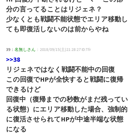
分の言ってることはリジェネ？
少なくとも戦闘不能状態でエリア移動し
ても即復活しないのは前からやね
39：
名無しさん
：2018/09/15(土)21:28:27 ID:Tfr
>>38
リジェネではなく戦闘不能中の回復
この回復でHPが全快すると戦闘に復帰
できるけど
回復中（復帰までの秒数がまだ残ってい
る状態）にエリア移動した場合、強制的
に復活させられてHPが中途半端な状態
になる