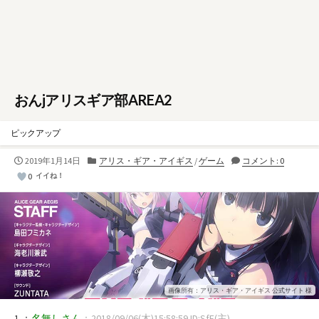
おんjアリスギア部AREA2
ピックアップ
公
カ
2019年1月14日
アリス・ギア・アイギス
/
ゲーム
コメント: 0
開
テ
0
イイね！
日
ゴ
リ
ー
画像所有：アリス・ギア・アイギス 公式サイト 様
1 ：
名無しさん
：2018/09/06(木)15:58:59 ID:SfF(主)