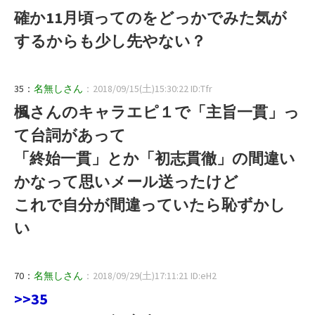
確か11月頃ってのをどっかでみた気が
するからも少し先やない？
35：
名無しさん
：2018/09/15(土)15:30:22 ID:Tfr
楓さんのキャラエピ１で「主旨一貫」っ
て台詞があって
「終始一貫」とか「初志貫徹」の間違い
かなって思いメール送ったけど
これで自分が間違っていたら恥ずかし
い
70：
名無しさん
：2018/09/29(土)17:11:21 ID:eH2
>>35