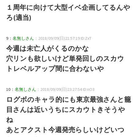
１周年に向けて大型イベ企画してるんや
ろ(適当)
9：
名無しさん
：2018/09/09(日)21:57:19 ID:ZxT
今週は未亡人がくるのかな
穴リンも欲しいけど単発回しのスカウ
トレベルアップ間に合わないや
10：
名無しさん
：2018/09/09(日)23:27:54 ID:nO3
ログボのキャラ的にも東京最強さんと籠
目さんは近いうちにスカウトきそうや
ね
あとアクスト今週発売らしいけどいつ