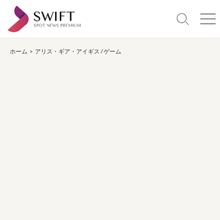
コ
ン
検
メ
テ
索
ニ
ン
切
ュ
り
ー
ホーム
>
アリス・ギア・アイギス
/
ゲーム
ツ
替
へ
え
ス
キ
ッ
プ