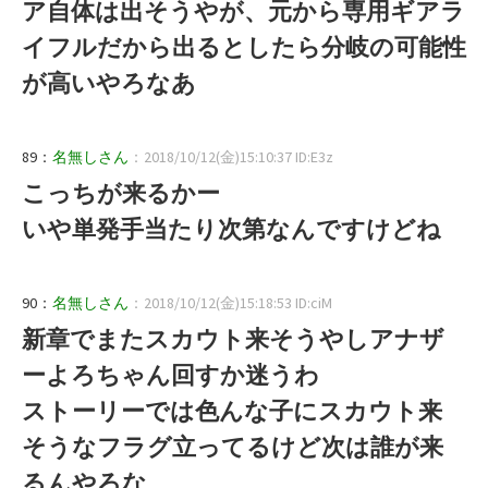
ア自体は出そうやが、元から専用ギアラ
イフルだから出るとしたら分岐の可能性
が高いやろなあ
89：
名無しさん
：2018/10/12(金)15:10:37 ID:E3z
こっちが来るかー
いや単発手当たり次第なんですけどね
90：
名無しさん
：2018/10/12(金)15:18:53 ID:ciM
新章でまたスカウト来そうやしアナザ
ーよろちゃん回すか迷うわ
ストーリーでは色んな子にスカウト来
そうなフラグ立ってるけど次は誰が来
るんやろな