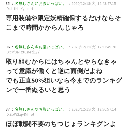
35 ：
名無しさん＠お腹いっぱい。
：2020/12/15(火) 12:43:47.15
ID:JL1HIJXya.net
専用装備や限定妖精確保するだけならそ
こまで時間かからんじゃろ
36 ：
名無しさん＠お腹いっぱい。
：2020/12/15(火) 12:51:49.76
ID:c/f0e+zt0.net[1/7]
取り組むからにはちゃんとやらなきゃ
って意識が働くと逆に面倒だよね
でも正直50%狙いなら今までのランキグ
ンで一番ぬるいと思う
37 ：
名無しさん＠お腹いっぱい。
：2020/12/15(火) 12:56:57.14
ID:EbW2zjvIM.net
ほぼ戦闘不要のちつじょランキグンよ