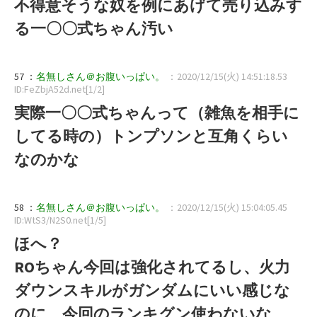
不得意そうな奴を例にあげて売り込みす
る一〇〇式ちゃん汚い
57 ：
名無しさん＠お腹いっぱい。
：2020/12/15(火) 14:51:18.53
ID:FeZbjA52d.net[1/2]
実際一〇〇式ちゃんって（雑魚を相手に
してる時の）トンプソンと互角くらい
なのかな
58 ：
名無しさん＠お腹いっぱい。
：2020/12/15(火) 15:04:05.45
ID:WtS3/N2S0.net[1/5]
ほへ？
ROちゃん今回は強化されてるし、火力
ダウンスキルがガンダムにいい感じな
のに、今回のランキグン使わないな