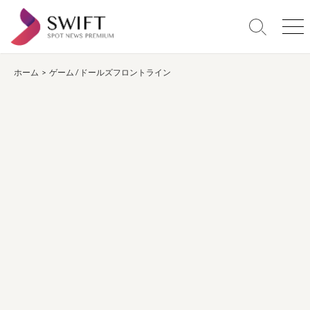
コ
ン
検
メ
テ
索
ニ
ン
切
ュ
り
ー
ホーム
>
ゲーム
/
ドールズフロントライン
ツ
替
へ
え
ス
キ
ッ
プ