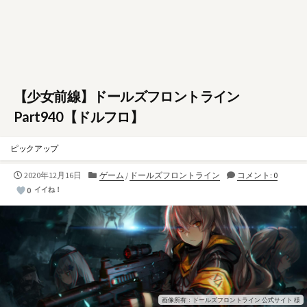
【少女前線】ドールズフロントライン
Part940【ドルフロ】
ピックアップ
公
カ
2020年12月16日
ゲーム
/
ドールズフロントライン
コメント: 0
開
テ
0
イイね！
日
ゴ
リ
ー
画像所有：ドールズフロントライン 公式サイト 様