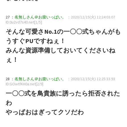
27 ：
名無しさん＠お腹いっぱい。
：2020/12/15(火) 12:24:03.07
ID:0u2vd7s40.net[1/5]
そんな可愛さNo.1の一〇〇式ちゃんがも
うすぐPUですねぇ！
みんな資源準備しておいてくださいね
ぇ！
28 ：
名無しさん＠お腹いっぱい。
：2020/12/15(火) 12:25:33.93
ID:GOwtfKH0a.net[2/9]
一〇〇式を鳥貴族に誘ったら拒否された
わ
やっぱおはぎってクソだわ