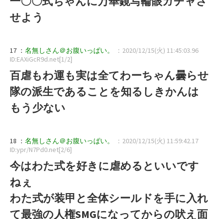
一〇〇式ちゃんに万華鏡写輪眼ガチャさ
せよう
17 ：
名無しさん＠お腹いっぱい。
：2020/12/15(火) 11:45:03.96
ID:EAXiGcR9d.net[1/2]
百虐もわ運も実は全てわーちゃん曇らせ
隊の派生であることを知るしきかんは
もう少ない
18 ：
名無しさん＠お腹いっぱい。
：2020/12/15(火) 11:59:42.17
ID:ypr/N7Pd0.net[2/6]
今はわた式を好きに虐めるといいです
ねぇ
わた式が装甲と全体シールドを手に入れ
て最強の人権SMGになってからの吠え面