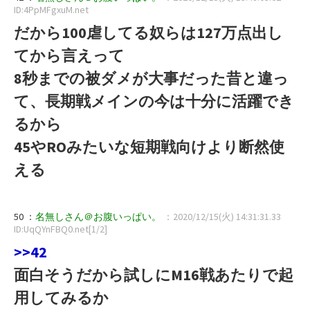
ID:4PpMFgxuM.net
だから100虐してる奴らは127万点出し
てから言えって
8秒までの被ダメが大事だった昔と違っ
て、長期戦メインの今は十分に活躍でき
るから
45やROみたいな短期戦向けより断然使
える
50 ：
名無しさん＠お腹いっぱい。
：2020/12/15(火) 14:31:31.33
ID:UqQYnFBQ0.net[1/2]
>>42
面白そうだから試しにM16戦あたりで起
用してみるか