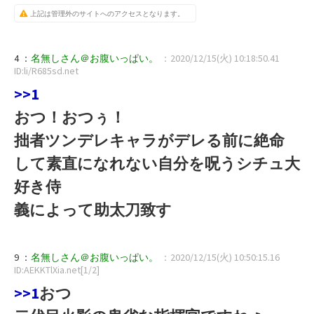
上記は管理外のサイトへのアクセスとなります。
4 ：
名無しさん＠お腹いっぱい。
：2020/12/15(火) 10:18:50.41
ID:li/R685sd.net
>>1
おつ！おつぅ！
拙者ツンデレキャラがデレる前に絶命
して素直になれない自分を呪うシチュ大
好き侍
義によって助太刀致す
9 ：
名無しさん＠お腹いっぱい。
：2020/12/15(火) 10:50:15.16
ID:AEKKTlXia.net[1/2]
>>1
おつ