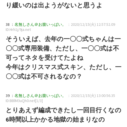
り緩いのは出ようがないと思うよ
38 ：
名無しさん＠お腹いっぱい。
：2020/12/15(火) 12:57:52.09
ID:Hrh1j/9ja.net
そういえば、去年の一〇〇式ちゃんは一
〇〇式専用装備、ただし、一〇〇式は不
可ってネタを受けてたよね
今年はクリスマス式スキン、ただし、一
〇〇式は不可されるなの？
39 ：
名無しさん＠お腹いっぱい。
：2020/12/15(火) 13:00:56.35
ID:BBlM3uQh0.net[1/3]
とりあえず編成できたし一回目行くなの
6時間以上かかる地獄の始まりなの