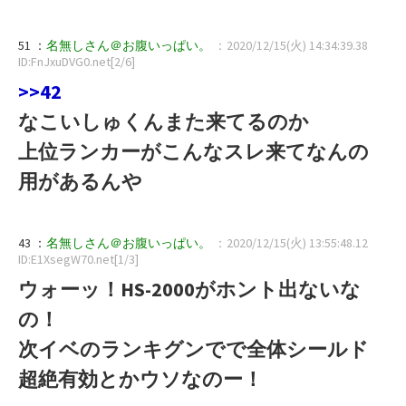
51 ：
名無しさん＠お腹いっぱい。
：2020/12/15(火) 14:34:39.38
ID:FnJxuDVG0.net[2/6]
>>42
なこいしゅくんまた来てるのか
上位ランカーがこんなスレ来てなんの
用があるんや
43 ：
名無しさん＠お腹いっぱい。
：2020/12/15(火) 13:55:48.12
ID:E1XsegW70.net[1/3]
ウォーッ！HS-2000がホント出ないな
の！
次イベのランキグンでで全体シールド
超絶有効とかウソなのー！