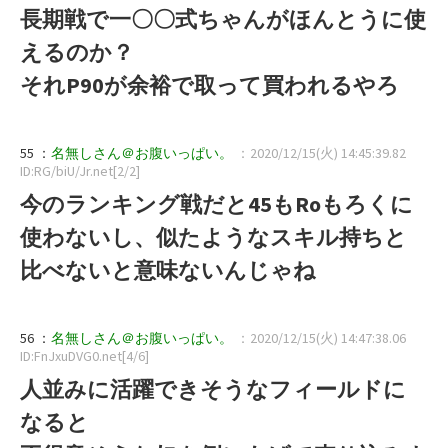
長期戦で一〇〇式ちゃんがほんとうに使
えるのか？
それP90が余裕で取って買われるやろ
55 ：
名無しさん＠お腹いっぱい。
：2020/12/15(火) 14:45:39.82
ID:RG/biU/Jr.net[2/2]
今のランキング戦だと45もRoもろくに
使わないし、似たようなスキル持ちと
比べないと意味ないんじゃね
56 ：
名無しさん＠お腹いっぱい。
：2020/12/15(火) 14:47:38.06
ID:FnJxuDVG0.net[4/6]
人並みに活躍できそうなフィールドに
なると