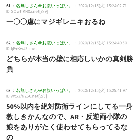
61 ：
名無しさん＠お腹いっぱい。
：2020/12/15(火) 15:24:02.71
ID:GOwtfKH0a.net[3/9]
一〇〇虐にマジギレニキおるね
62 ：
名無しさん＠お腹いっぱい。
：2020/12/15(火) 15:24:49.50
ID:fjF+KwJ8a.net
どちらが本当の壁に相応しいかの真剣勝
負
63 ：
名無しさん＠お腹いっぱい。
：2020/12/15(火) 15:25:41.97
ID:WtS3/N2S0.net[2/5]
50%以内を絶対防衛ラインにしてる一身
教しきかんなので、AR・反逆両小隊の
娘をありがたく使わせてもらってるな
の