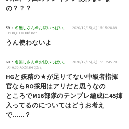
の？？？
59 ：
名無しさん＠お腹いっぱい。
：2020/12/15(火) 15:15:28.89
ID:CnQ+O0Jud.net
うん使わないよ
60 ：
名無しさん＠お腹いっぱい。
：2020/12/15(火) 15:17:45.28
ID:FeZbjA52d.net[2/2]
HGと妖精の★が足りてない中級者指揮
官ならRO採用はアリだと思うなの
ところでM16部隊のテンプレ編成に45姉
入ってるのについてはどうお考え
で……？