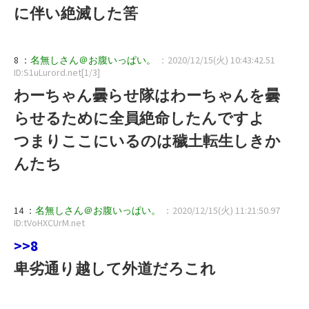
に伴い絶滅した筈
8 ：
名無しさん＠お腹いっぱい。
：2020/12/15(火) 10:43:42.51
ID:S1uLurord.net[1/3]
わーちゃん曇らせ隊はわーちゃんを曇
らせるために全員絶命したんですよ
つまりここにいるのは穢土転生しきか
んたち
14 ：
名無しさん＠お腹いっぱい。
：2020/12/15(火) 11:21:50.97
ID:tVoHXCUrM.net
>>8
卑劣通り越して外道だろこれ