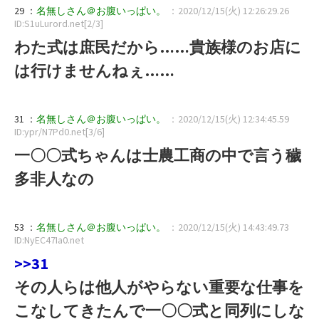
29 ：
名無しさん＠お腹いっぱい。
：2020/12/15(火) 12:26:29.26
ID:S1uLurord.net[2/3]
わた式は庶民だから……貴族様のお店に
は行けませんねぇ……
31 ：
名無しさん＠お腹いっぱい。
：2020/12/15(火) 12:34:45.59
ID:ypr/N7Pd0.net[3/6]
一〇〇式ちゃんは士農工商の中で言う穢
多非人なの
53 ：
名無しさん＠お腹いっぱい。
：2020/12/15(火) 14:43:49.73
ID:NyEC47Ia0.net
>>31
その人らは他人がやらない重要な仕事を
こなしてきたんで一〇〇式と同列にしな