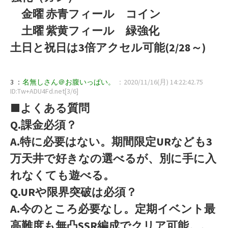
金曜 赤青フィール コイン
土曜 紫黄フィール 緑強化
土日と祝日は3倍アクセル可能(2/28～)
3 ：
名無しさん＠お腹いっぱい。
：2020/11/16(月) 14:22:42.75
ID:Tw+ADU4Fd.net[3/6]
■よくある質問
Q.課金必須？
A.特に必要はない。期間限定URなども3
万天井で好きなの選べるが、別に手に入
れなくても遊べる。
Q.URや限界突破は必須？
A.今のところ必要なし。定期イベント最
高難度も無凸SSR編成でクリア可能。。