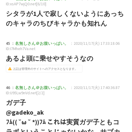
ID:xsAP7wjQ0.net[6/10]
シタラが1人で寂しくないようにあっち
のキャラのちびキャラかも知れん
45 ：
名無しさん＠お腹いっぱい。
：2020/11/17(火) 17:33:18.06
ID:I7Mheh7Va.net
あるよ頭に乗せやすそうなの
上記は管理外のサイトへのアクセスとなります。
46 ：
名無しさん＠お腹いっぱい。
：2020/11/17(火) 17:40:36.87
ID:U95Lw9nVd.net[2/2]
ガデ子
@gadeko_ak
ﾌﾑ(( ˘ω ˘ *))ﾌﾑ これは実質ガデ子ともコ
ラボということじゃないかな…サブカ