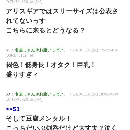
ID:TfaFAJXD0.net[3/4]
アリスギアではスリーサイズは公表さ
れてないっす
こちらに来るとどうなる？
51 ：
名無しさん＠お腹いっぱい。
：2020/11/17(火) 17:57:54.66
ID:ftcD451Ea.net
褐色！低身長！オタク！巨乳！
盛りすぎィ
53 ：
名無しさん＠お腹いっぱい。
：2020/11/17(火) 18:05:36.40
ID:TfaFAJXD0.net[4/4]
>>51
そして豆腐メンタル！
こっちだいぶ剣呑だけど大丈夫？泣く