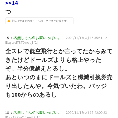
>>14
つ
上記は管理外のサイトへのアクセスとなります。
15 ：
名無しさん＠お腹いっぱい。
：2020/11/17(火) 15:35:51.12
ID:ujLvdTBT0.net[1/2]
全スレで低空飛行とか言ってたからみて
きたけどドールズよりも格上やった
ぞ。半分億越えとるし。
あといつのまにドールズと殲滅引換券売
り出したんや。今気づいたわ。バッジ
も100からのあるし
18 ：
名無しさん＠お腹いっぱい。
：2020/11/17(火) 15:42:00.23
ID:xsAP7wjQ0.net[3/10]