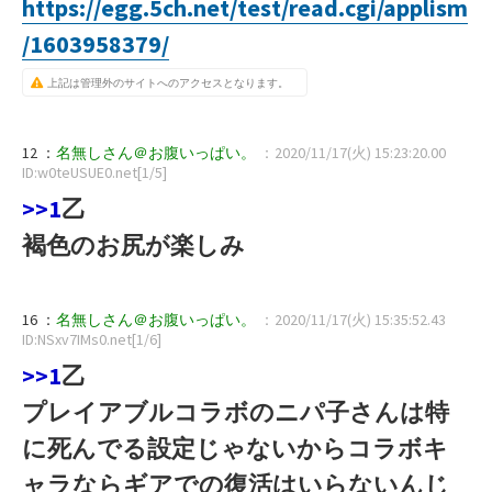
https://egg.5ch.net/test/read.cgi/applism
/1603958379/
上記は管理外のサイトへのアクセスとなります。
12 ：
名無しさん＠お腹いっぱい。
：2020/11/17(火) 15:23:20.00
ID:w0teUSUE0.net[1/5]
>>1
乙
褐色のお尻が楽しみ
16 ：
名無しさん＠お腹いっぱい。
：2020/11/17(火) 15:35:52.43
ID:NSxv7IMs0.net[1/6]
>>1
乙
プレイアブルコラボのニパ子さんは特
に死んでる設定じゃないからコラボキ
ャラならギアでの復活はいらないんじ