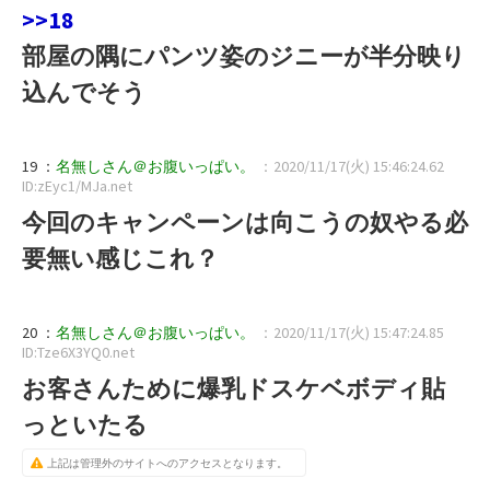
>>18
部屋の隅にパンツ姿のジニーが半分映り
込んでそう
19 ：
名無しさん＠お腹いっぱい。
：2020/11/17(火) 15:46:24.62
ID:zEyc1/MJa.net
今回のキャンペーンは向こうの奴やる必
要無い感じこれ？
20 ：
名無しさん＠お腹いっぱい。
：2020/11/17(火) 15:47:24.85
ID:Tze6X3YQ0.net
お客さんために爆乳ドスケベボディ貼
っといたる
上記は管理外のサイトへのアクセスとなります。