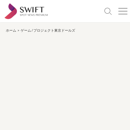
コ
ン
検
メ
テ
索
ニ
ン
切
ュ
り
ー
ホーム
>
ゲーム
/
プロジェクト東京ドールズ
ツ
替
へ
え
ス
キ
ッ
プ