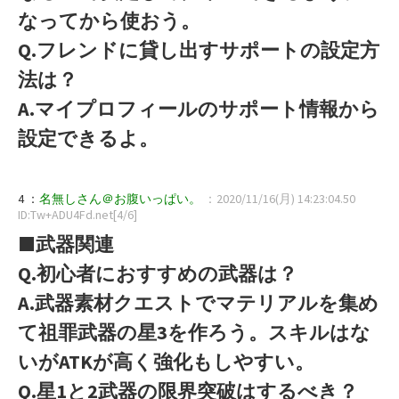
なってから使おう。
Q.フレンドに貸し出すサポートの設定方
法は？
A.マイプロフィールのサポート情報から
設定できるよ。
4 ：
名無しさん＠お腹いっぱい。
：2020/11/16(月) 14:23:04.50
ID:Tw+ADU4Fd.net[4/6]
■武器関連
Q.初心者におすすめの武器は？
A.武器素材クエストでマテリアルを集め
て祖罪武器の星3を作ろう。スキルはな
いがATKが高く強化もしやすい。
Q.星1と2武器の限界突破はするべき？