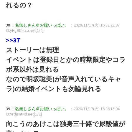
れるの？
38 ：
名無しさん＠お腹いっぱい。
：2020/11/17(火) 16:32:22.97
ID:yHgBhfkca.net[1/4]
>>37
ストーリーは無理
イベントは登録日とかの時期限定やコラ
ボ系以外は見れる
なので明坂聡美(が音声入れているキャ
ラ)の結婚イベントも勿論見れる
39 ：
名無しさん＠お腹いっぱい。
：2020/11/17(火) 16:36:15.04
ID:VrdjsntNd.net[1/2]
向こうのあけこは独身三十路で尿酸値が