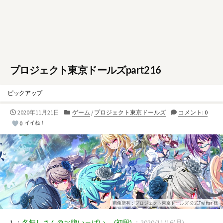
プロジェクト東京ドールズpart216
ピックアップ
公
カ
2020年11月21日
ゲーム
/
プロジェクト東京ドールズ
コメント: 0
開
テ
0
イイね！
日
ゴ
リ
ー
画像所有：プロジェクト東京ドールズ 公式Twitter 様
1 ：
名無しさん＠お腹いっぱい。
(初段)
：2020/11/16(月)