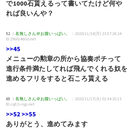
で1000石貰えるって書いてたけど何や
れば良いんや？
52 ：
名無しさん＠お腹いっぱい。
：2020/11/16(月) 23:57:28.34
ID:ZNVlz46G0.net
>>45
メニューの勲章の所から協奏ポチって
進行条件満たしてれば飛んでくれる奴を
進めるフリをすると石ころ貰える
65 ：
名無しさん＠お腹いっぱい。
：2020/11/17(火) 02:34:20.13
ID:cqE/L+sjp.net
>>52
>>55
ありがとう、進めてみます