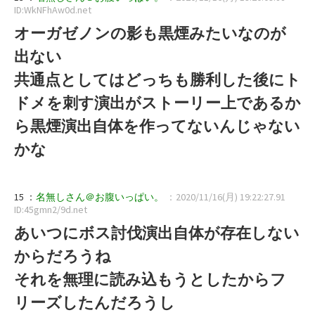
ID:WkNFhAw0d.net
オーガゼノンの影も黒煙みたいなのが
出ない
共通点としてはどっちも勝利した後にト
ドメを刺す演出がストーリー上であるか
ら黒煙演出自体を作ってないんじゃない
かな
15 ：
名無しさん＠お腹いっぱい。
：2020/11/16(月) 19:22:27.91
ID:45gmn2/9d.net
あいつにボス討伐演出自体が存在しない
からだろうね
それを無理に読み込もうとしたからフ
リーズしたんだろうし