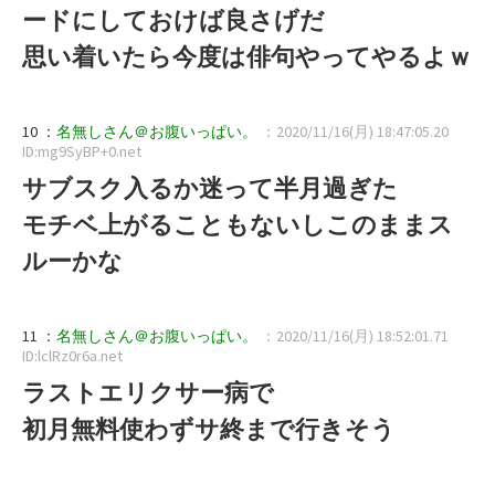
ードにしておけば良さげだ
思い着いたら今度は俳句やってやるよｗ
10 ：
名無しさん＠お腹いっぱい。
：2020/11/16(月) 18:47:05.20
ID:mg9SyBP+0.net
サブスク入るか迷って半月過ぎた
モチベ上がることもないしこのままス
ルーかな
11 ：
名無しさん＠お腹いっぱい。
：2020/11/16(月) 18:52:01.71
ID:lclRz0r6a.net
ラストエリクサー病で
初月無料使わずサ終まで行きそう