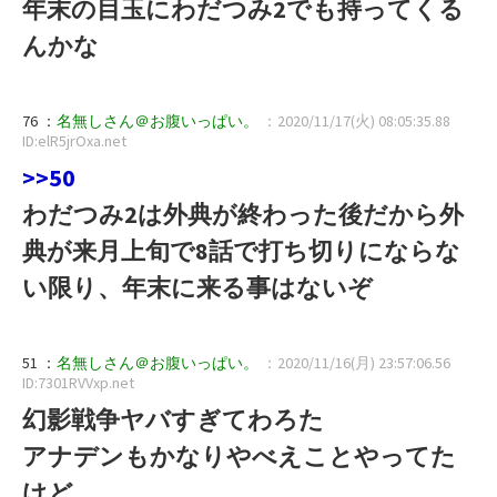
年末の目玉にわだつみ2でも持ってくる
んかな
76 ：
名無しさん＠お腹いっぱい。
：2020/11/17(火) 08:05:35.88
ID:elR5jrOxa.net
>>50
わだつみ2は外典が終わった後だから外
典が来月上旬で8話で打ち切りにならな
い限り、年末に来る事はないぞ
51 ：
名無しさん＠お腹いっぱい。
：2020/11/16(月) 23:57:06.56
ID:7301RVVxp.net
幻影戦争ヤバすぎてわろた
アナデンもかなりやべえことやってた
けど