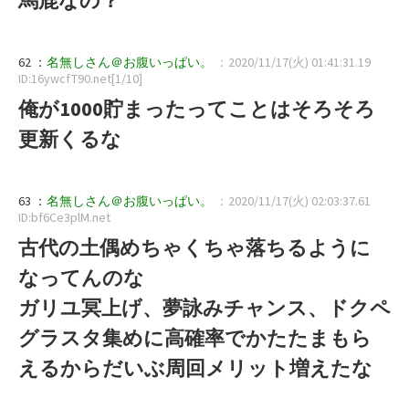
62 ：
名無しさん＠お腹いっぱい。
：2020/11/17(火) 01:41:31.19
ID:16ywcfT90.net[1/10]
俺が1000貯まったってことはそろそろ
更新くるな
63 ：
名無しさん＠お腹いっぱい。
：2020/11/17(火) 02:03:37.61
ID:bf6Ce3plM.net
古代の土偶めちゃくちゃ落ちるように
なってんのな
ガリユ冥上げ、夢詠みチャンス、ドクペ
グラスタ集めに高確率でかたたまもら
えるからだいぶ周回メリット増えたな