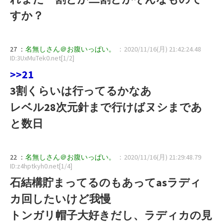
すか？
27 ：
名無しさん＠お腹いっぱい。
：2020/11/16(月) 21:42:24.48
ID:3UxMuTek0.net[1/2]
>>21
3割くらいは行ってるかなあ
レベル28次元針まで行けばヌシまであ
と数日
22 ：
名無しさん＠お腹いっぱい。
：2020/11/16(月) 21:29:48.79
ID:z4hptkyh0.net[1/4]
石結構貯まってるのもあってasラディ
カ回したいけど我慢
トンガリ帽子大好きだし、ラディカの見