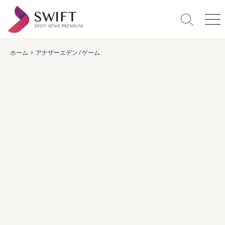
コ
ン
検
メ
テ
索
ニ
ン
切
ュ
り
ー
ホーム
>
アナザーエデン
/
ゲーム
ツ
替
へ
え
ス
キ
ッ
プ