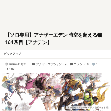
【ソロ専用】アナザーエデン 時空を超える猫
164匹目【アナデン】
ピックアップ
公
カ
2020年11月21日
アナザーエデン
/
ゲーム
コメント: 0
0
開
テ
イイね！
日
ゴ
リ
ー
画像所有：アナザーエデン 公式サイト 様