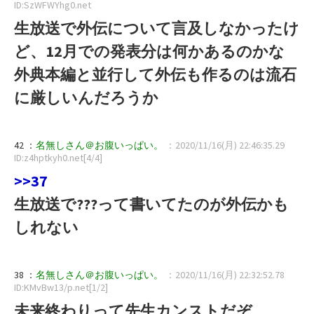
ID:SzWFWYhg0.net
生放送で外伝について言及しなかったけ
ど、12月での発表分は何かあるのかな
外典本編と並行して外伝も作るのは流石
に厳しいんだろうか
42 ：
名無しさん＠お腹いっぱい。
：2020/11/16(月) 22:46:35.29
ID:z4hptkyh0.net[4/4]
>>37
生放送で???って書いてたのが外伝かも
しれない
38 ：
名無しさん＠お腹いっぱい。
：2020/11/16(月) 22:32:52.78
ID:KMvBw13/p.net[1/2]
未来終わりって先生カンストだぞ