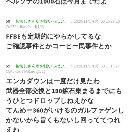
ペルソナの1000石は今月までだよ
58 ：
名無しさん＠お腹いっぱい。
：2020/11/17(火) 00:20:37.26
ID:YZ2kdbku0.net[1/2]
FFBEも定期的にやらかしてるな
ご確認事件とかコーヒー民事件とか
59 ：
名無しさん＠お腹いっぱい。
：2020/11/17(火) 00:38:15.24
ID:Apkpe76A0.net[1/2]
エンカダウンは一度だけ見たわ
武器全部交換と180鉱石集まるまでにも
うひとつドロップしねえかな
てんめー360がいけるのガルファゲンし
かないから旨くもないし回っててつれ
えわ