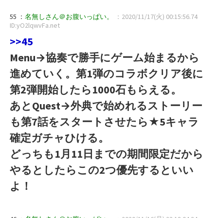
55 ：
名無しさん＠お腹いっぱい。
：2020/11/17(火) 00:15:56.74
ID:yO2lqwvFa.net
>>45
Menu→協奏で勝手にゲーム始まるから
進めていく。第1弾のコラボクリア後に
第2弾開始したら1000石もらえる。
あとQuest→外典で始めれるストーリー
も第7話をスタートさせたら★5キャラ
確定ガチャひける。
どっちも1月11日までの期間限定だから
やるとしたらこの2つ優先するといい
よ！