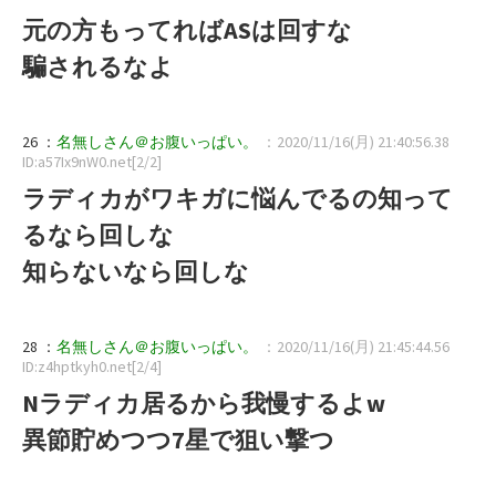
元の方もってればASは回すな
騙されるなよ
26 ：
名無しさん＠お腹いっぱい。
：2020/11/16(月) 21:40:56.38
ID:a57Ix9nW0.net[2/2]
ラディカがワキガに悩んでるの知って
るなら回しな
知らないなら回しな
28 ：
名無しさん＠お腹いっぱい。
：2020/11/16(月) 21:45:44.56
ID:z4hptkyh0.net[2/4]
Nラディカ居るから我慢するよw
異節貯めつつ7星で狙い撃つ