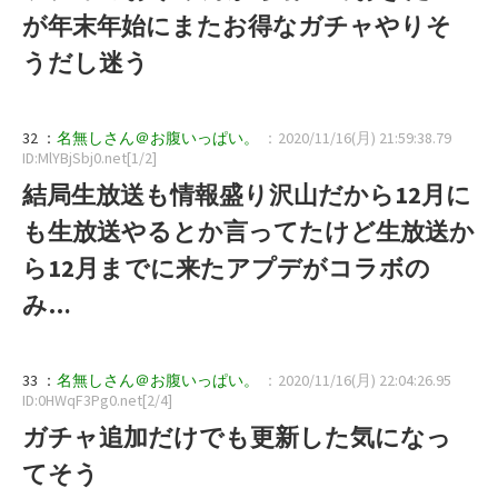
が年末年始にまたお得なガチャやりそ
うだし迷う
32 ：
名無しさん＠お腹いっぱい。
：2020/11/16(月) 21:59:38.79
ID:MlYBjSbj0.net[1/2]
結局生放送も情報盛り沢山だから12月に
も生放送やるとか言ってたけど生放送か
ら12月までに来たアプデがコラボの
み…
33 ：
名無しさん＠お腹いっぱい。
：2020/11/16(月) 22:04:26.95
ID:0HWqF3Pg0.net[2/4]
ガチャ追加だけでも更新した気になっ
てそう