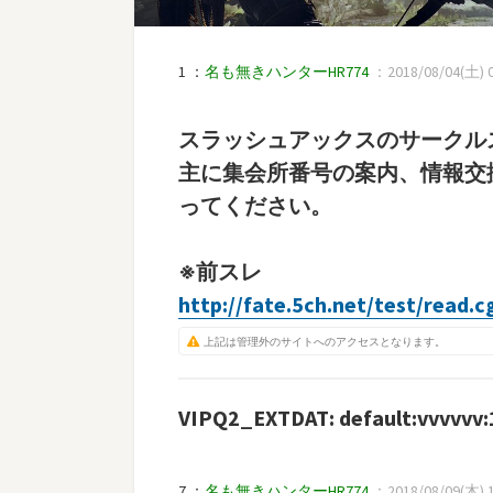
1 ：
名も無きハンターHR774
：2018/08/04(土) 0
スラッシュアックスのサークル
主に集会所番号の案内、情報交
ってください。
※前スレ
http://fate.5ch.net/test/read.
上記は管理外のサイトへのアクセスとなります。
VIPQ2_EXTDAT: default:vvvvvv:1
7 ：
名も無きハンターHR774
：2018/08/09(木) 1