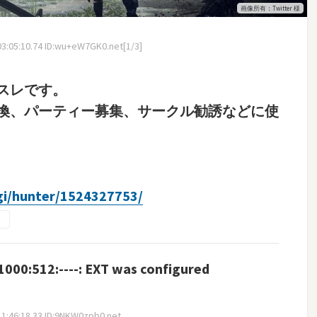
画像所有：Twitter 様
3:05:10.74 ID:wu+eW7GK0.net[1/3]
スレです。
換、パーティー募集、サークル勧誘などに使
cgi/hunter/1524327753/
000:512:----: EXT was configured
1:46:18.33 ID:9NKW0zpb0.net