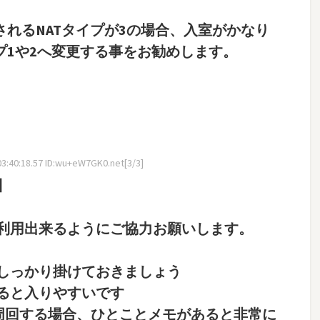
れるNATタイプが3の場合、入室がかなり
プ1や2へ変更する事をお勧めします。
3:40:18.57 ID:wu+eW7GK0.net[3/3]
】
利用出来るようにご協力お願いします。
しっかり掛けておきましょう
ると入りやすいです
を周回する場合、ひとことメモがあると非常に