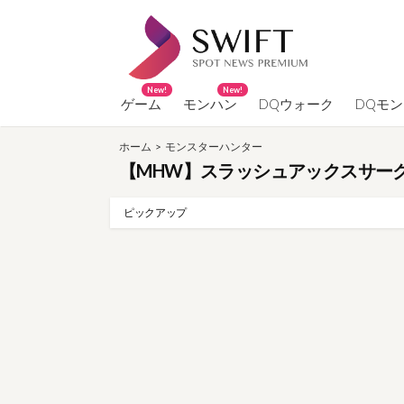
コ
ン
テ
ン
New!
New!
ツ
ゲーム
モンハン
DQウォーク
DQモ
へ
ホーム
>
モンスターハンター
ス
【MHW】スラッシュアックスサー
キ
ッ
ピックアップ
プ