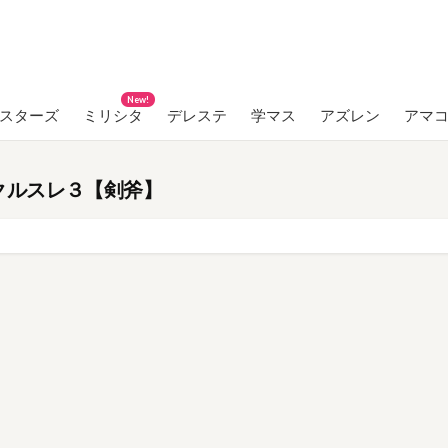
New!
ンスターズ
ミリシタ
デレステ
学マス
アズレン
アマ
クルスレ３【剣斧】