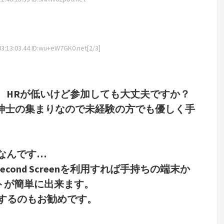
3:13:03.44 ID:wu+eW7GK0.net[2/3]
、HRが低いけど参加しても大丈夫ですか？
は紳士の集まりなので未経験の方でも優しく手
なんです…
econd Screenを利用すれば手持ちの端末か
トが簡単に出来ます。
するのもお勧めです。