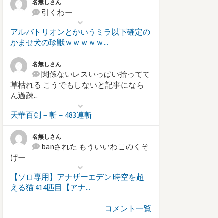
名無しさん
引くわー
アルバトリオンとかいうミラ以下確定の
かませ犬の珍獣ｗｗｗｗｗ...
名無しさん
関係ないレスいっぱい拾ってて
草枯れる こうでもしないと記事になら
ん過疎...
天華百剣－斬－483連斬
名無しさん
banされた もういいわこのくそ
げー
【ソロ専用】アナザーエデン 時空を超
える猫 414匹目【アナ...
コメント一覧