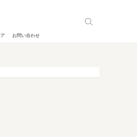
検
索
コア
お問い合わせ
切
り
替
え