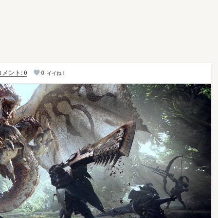
メント: 0
0
イイね！