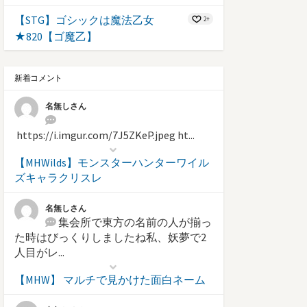
【STG】ゴシックは魔法乙女
2+
★820【ゴ魔乙】
新着コメント
名無しさん
https://i.imgur.com/7J5ZKeP.jpeg ht...
【MHWilds】モンスターハンターワイル
ズキャラクリスレ
名無しさん
集会所で東方の名前の人が揃っ
た時はびっくりしましたね私、妖夢で2
人目がレ...
【MHW】 マルチで見かけた面白ネーム