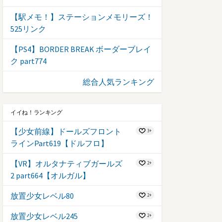
【駅メモ！】ステーションメモリーズ！
525リンク
【PS4】BORDER BREAK ボーダーブレイ
ク part774
総合人気ランキング
イイね！ランキング
【少女前線】ドールズフロント
3+
ラインPart619【ドルフロ】
【VR】オルタナティブガールズ
2+
2 part664【オルガル】
放置少女レベル80
2+
放置少女レベル245
2+