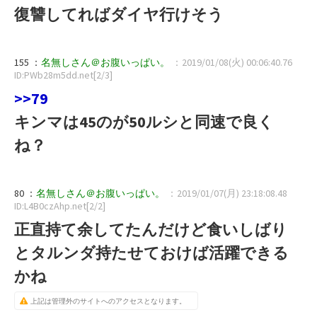
復讐してればダイヤ行けそう
155 ：
名無しさん＠お腹いっぱい。
：2019/01/08(火) 00:06:40.76
ID:PWb28m5dd.net[2/3]
>>79
キンマは45のが50ルシと同速で良く
ね？
80 ：
名無しさん＠お腹いっぱい。
：2019/01/07(月) 23:18:08.48
ID:L4B0czAhp.net[2/2]
正直持て余してたんだけど食いしばり
とタルンダ持たせておけば活躍できる
かね
上記は管理外のサイトへのアクセスとなります。