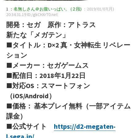
1 ：
名無しさん＠お腹いっぱい。
(２段)
：2019/01/07(月)
20:34:31.19 ID:/gkCHXrT0.net
開発：セガ 原作：アトラス
新たな「メガテン」
■タイトル：D×2 真・女神転生 リベレー
ション
■メーカー：セガゲームス
■配信日：2018年1月22日
■対応OS：スマートフォン
（iOS/Android）
■価格： 基本プレイ無料（一部アイテム
課金）
■公式サイト
https://d2-megaten-
l.sega.jp/