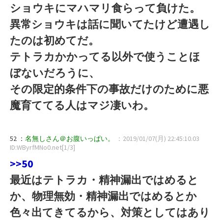
ショウキにマハマリ食らって負けた。
異常ショウキは話に聞いてたけど遭遇し
たのは初めてだ。
テトラカかかってる以外で使うことほ
ぼないだろうに、
その限定的条件下の事故だけのために悪
魔育ててる人はマジ凄いわ。
52 ：
名無しさん＠お腹いっぱい。
：2019/01/07(月) 22:45:10.03
ID:WByrfMNo0.net[1/3]
>>50
最近はテトラカ・精神漏出ではめると
か、物理無効・精神漏出ではめるとか
色々出てきてるから、対策としてはあり