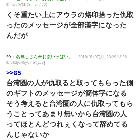
ID:kqv0YMfCd.net[1/2]
くそ重たい上にアウラの烙印拾った仇取
ったのメッセージが全部漢字になった
んだが
90 ：
名無しさん＠お腹いっぱい。
：2019/01/07(月) 23:29:15.38
ID:562jcN6y0.net[1/3]
>>85
台湾圏の人が仇取ると取ってもらった側
のギフトのメッセージが簡体字になる
そう考えると台湾圏の人に仇取ってもら
うことってあまり無いから台湾圏の人
ってほとんどつれぇくなって辞めてる
んじゃないか