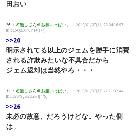
田おい
26 ：
名無しさん＠お腹いっぱい。
：2019/01/07(月) 22:04:16.97
ID:b15Q2/AP0.net[1/4]
>>20
明示されてる以上のジェムを勝手に消費
される詐欺みたいな不具合だから
ジェム返却は当然やろ・・・
31 ：
名無しさん＠お腹いっぱい。
：2019/01/07(月) 22:11:32.44
ID:LJEWGgoBd.net[4/5]
>>26
未必の故意、だろうけどな。やった側
は。