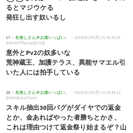
るとマジウケる
発狂し出す奴いるし
17 ：
名無しさん＠お腹いっぱい。
：2019/01/07(月) 21:40:30.15
ID:Dr6vFlTkp.net[3/16]
意外とPv2の奴多いな
荒神蔵王、加護テラス、異能サマエル引
いた人には拍手している
20 ：
名無しさん＠お腹いっぱい。
：2019/01/07(月) 21:56:48.12
ID:ReUEvkxZ0.net
スキル抽出30回バグがダイヤでの返金
とか、金あればやった者勝ちとかさ、
これは理由つけて返金祭り始まるぞ？山