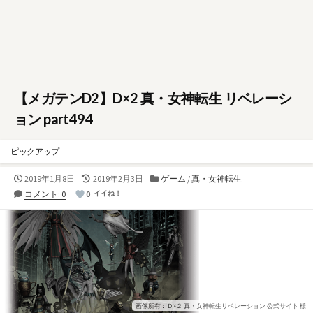
【メガテンD2】D×2 真・女神転生 リベレーシ
ョン part494
ピックアップ
公
最
カ
2019年1月8日
2019年2月3日
ゲーム
/
真・女神転生
開
終
テ
コメント: 0
0
イイね！
日
更
ゴ
新
リ
日
ー
画像所有：Ｄ×２ 真・女神転生リベレーション 公式サイト 様