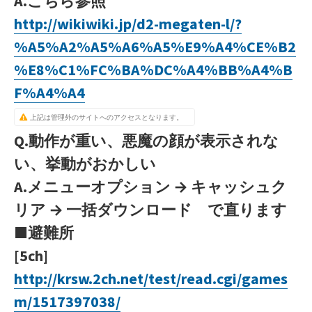
A.こちら参照
http://wikiwiki.jp/d2-megaten-l/?
%A5%A2%A5%A6%A5%E9%A4%CE%B2
%E8%C1%FC%BA%DC%A4%BB%A4%B
F%A4%A4
上記は管理外のサイトへのアクセスとなります。
Q.動作が重い、悪魔の顔が表示されな
い、挙動がおかしい
A.メニューオプション → キャッシュク
リア → 一括ダウンロード で直ります
■避難所
[5ch]
http://krsw.2ch.net/test/read.cgi/games
m/1517397038/