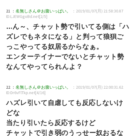
21 ：
名無しさん＠お腹いっぱい。
：2019/01/07(月) 21:58:30.87
ID:LJEWGgoBd.net[2/5]
…ん～、チャット勢で引いてる側は「ハ
ズレでもネタになる」と判って狼狽ご
っこやってる奴居るからなぁ。
エンターテイナーでないとチャット勢
なんてやってられんよ？
22 ：
名無しさん＠お腹いっぱい。
：2019/01/07(月) 22:00:31.62
ID:Dr6vFlTkp.net[4/16]
ハズレ引いて自虐しても反応しないけ
どな
当たり引いたら反応するけど
チャットで引き弱のうっせー奴おるな