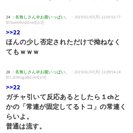
24 ：
名無しさん＠お腹いっぱい。
：2019/01/07(月) 22:03:53.77
ID:5uxm6viq0.net[2/2]
>>22
ほんの少し否定されただけで拗ねなく
てもｗｗｗ
28 ：
名無しさん＠お腹いっぱい。
：2019/01/07(月) 22:09:54.24
ID:LJEWGgoBd.net[3/5]
>>22
ガチャ引いて反応あるとしたら１chと
かの「常連が固定してるトコ」の常連く
らいよ。
普通は流す。