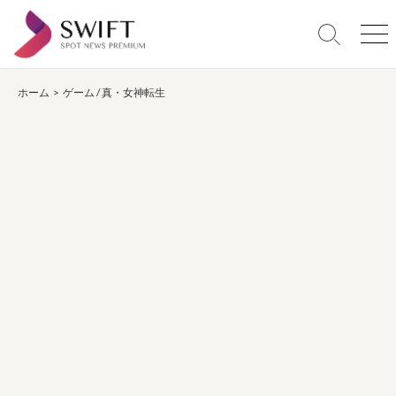
コ
ン
検
メ
テ
索
ニ
ン
切
ュ
り
ー
ホーム
>
ゲーム
/
真・女神転生
ツ
替
へ
え
ス
キ
ッ
プ