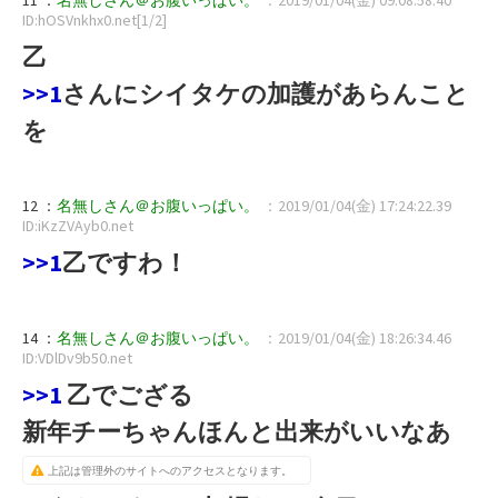
ID:hOSVnkhx0.net[1/2]
乙
>>1
さんにシイタケの加護があらんこと
を
12 ：
名無しさん＠お腹いっぱい。
：2019/01/04(金) 17:24:22.39
ID:iKzZVAyb0.net
>>1
乙ですわ！
14 ：
名無しさん＠お腹いっぱい。
：2019/01/04(金) 18:26:34.46
ID:VDlDv9b50.net
>>1
乙でござる
新年チーちゃんほんと出来がいいなあ
上記は管理外のサイトへのアクセスとなります。