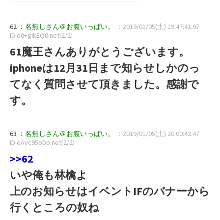
62 ：
名無しさん＠お腹いっぱい。
：2019/01/05(土) 19:47:41.97
ID:o0+glkEQ0.net[2/2]
61魔王さんありがとうございます。
iphoneは12月31日まで知らせしかのっ
てなく質問させて頂きました。感謝で
す。
63 ：
名無しさん＠お腹いっぱい。
：2019/01/05(土) 20:00:42.47
ID:eAyc95oDp.net[2/2]
>>62
いや俺も林檎よ
上のお知らせはイベントIFのバナーから
行くところの奴ね