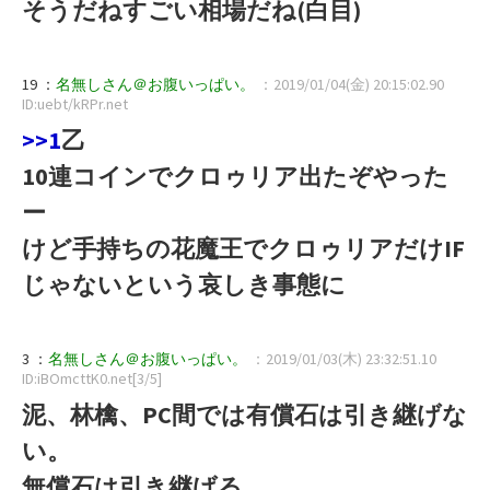
そうだねすごい相場だね(白目)
19 ：
名無しさん＠お腹いっぱい。
：2019/01/04(金) 20:15:02.90
ID:uebt/kRPr.net
>>1
乙
10連コインでクロゥリア出たぞやった
ー
けど手持ちの花魔王でクロゥリアだけIF
じゃないという哀しき事態に
3 ：
名無しさん＠お腹いっぱい。
：2019/01/03(木) 23:32:51.10
ID:iBOmcttK0.net[3/5]
泥、林檎、PC間では有償石は引き継げな
い。
無償石は引き継げる。