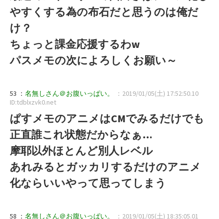
やすくする為の布石だと思うのは俺だ
け？
ちょっと課金応援するわw
パスメモの次によろしくお願い～
53 ：
名無しさん＠お腹いっぱい。
：2019/01/05(土) 17:52:50.10
ID:tdblxzvk0.net
ぱすメモのアニメはCMでみるだけでも
正直誰これ状態だからなぁ…
摩耶以外ほとんど別人レベル
あれみるとガッカリするだけのアニメ
化ならいいやって思ってしまう
58 ：
名無しさん＠お腹いっぱい。
：2019/01/05(土) 18:35:05.01