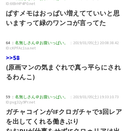
ID:6tBrHP4P0.net
ぱすメモはおっぱい増えてていいと思
いますって緑のワンコが言ってた
64 ：
名無しさん＠お腹いっぱい。
：2019/01/05(土) 20:08:38.42
ID:cKPFAc1sa.net
>>58
(原画マンの気まぐれで真っ平らにされ
るわんこ)
59 ：
名無しさん＠お腹いっぱい。
：2019/01/05(土) 19:33:10.73
ID:pvg32y9Pr.net
ガチャコインがIFクロガチャで3回レア
を出してくれる働きぶり
なおPUが仕事をせずIFクロゥリアは出