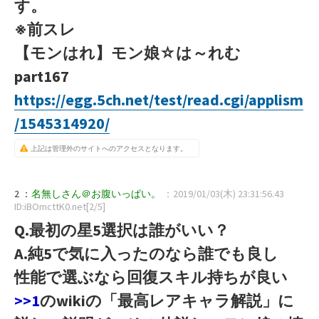
す。
※前スレ
【モンはれ】モン娘☆は～れむ
part167
https://egg.5ch.net/test/read.cgi/applism
/1545314920/
上記は管理外のサイトへのアクセスとなります。
2 ：
名無しさん＠お腹いっぱい。
：2019/01/03(木) 23:31:56.43
ID:iBOmcttK0.net[2/5]
Q.最初の星5選択は誰がいい？
A.純5で気に入ったのなら誰でも良し
性能で選ぶなら回復スキル持ちが良い
>>1
のwikiの「最高レアキャラ解説」に