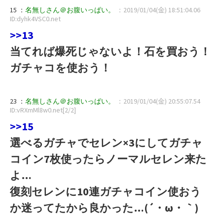
15 ：
名無しさん＠お腹いっぱい。
：2019/01/04(金) 18:51:04.06
ID:dyhk4VSC0.net
>>13
当てれば爆死じゃないよ！石を買おう！
ガチャコを使おう！
23 ：
名無しさん＠お腹いっぱい。
：2019/01/04(金) 20:55:07.54
ID:vRXmMl8w0.net[2/2]
>>15
選べるガチャでセレン×3にしてガチャ
コイン7枚使ったらノーマルセレン来た
よ…
復刻セレンに10連ガチャコイン使おう
か迷ってたから良かった…(´・ω・｀)