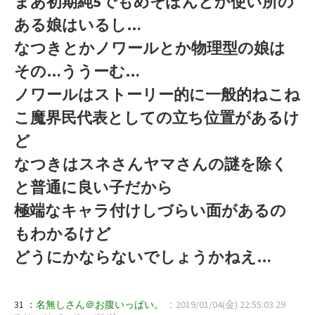
まあ初期純5でもめそぽんとか使い所の
ある娘はいるし…
なつきとかノワールとか物理型の娘は
その…ううーむ…
ノワールはストーリー的に一般的ねこね
こ魔界民代表としての立ち位置があるけ
ど
なつきはスネさんヤマさんの謎を除く
と普通に良い子だから
極端なキャラ付けしづらい面があるの
もわかるけど
どうにかならないでしょうかねえ…
31 ：
名無しさん＠お腹いっぱい。
：2019/01/04(金) 22:55:03.29