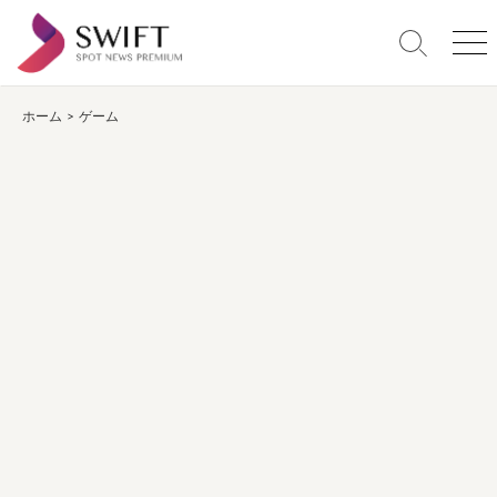
コ
ン
検
メ
テ
索
ニ
ン
切
ュ
り
ー
ホーム
>
ゲーム
ツ
替
へ
え
ス
キ
ッ
プ