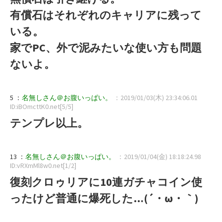
有償石はそれぞれのキャリアに残って
いる。
家でPC、外で泥みたいな使い方も問題
ないよ。
5 ：
名無しさん＠お腹いっぱい。
：2019/01/03(木) 23:34:06.01
ID:iBOmcttK0.net[5/5]
テンプレ以上。
13 ：
名無しさん＠お腹いっぱい。
：2019/01/04(金) 18:18:24.98
ID:vRXmMl8w0.net[1/2]
復刻クロゥリアに10連ガチャコイン使
ったけど普通に爆死した…(´・ω・｀)