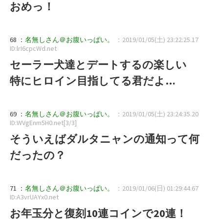
おめっ！
68 ：
名無しさん＠お腹いっぱい。
：2019/01/05(土) 23:22:25.17
ID:lrI6cpcWd.net
セーラー犬達とデートするの楽しい
特にヒロイン目指してる君だよ…
69 ：
名無しさん＠お腹いっぱい。
：2019/01/05(土) 23:24:35.20
ID:WVgEnm5H0.net[3/3]
そういえばダルタニャンの通知って何
だったの？
71 ：
名無しさん＠お腹いっぱい。
：2019/01/06(日) 01:29:44.67
ID:A3vrUAYx0.net
お年玉分と復刻10連コインで20連！