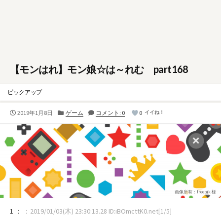
【モンはれ】モン娘☆は～れむ part168
ピックアップ
公
カ
2019年1月8日
ゲーム
コメント: 0
0
イイね！
開
テ
日
ゴ
リ
ー
画像所有：freepik 様
1 ：
：2019/01/03(木) 23:30:13.28 ID:iBOmcttK0.net[1/5]