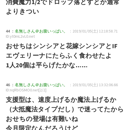
消費魔力1/2でドロップ落とすとか通常
よりきつい
44 ：
名無しさん＠お腹いっぱい。
：2019/01/05(土) 12:18:58.71
ID:yt0mL2vL0.net
おせちはシンシアと花嫁シンシアとIF
エヴェリーナにたらふく食わせたよ
1人20個は平らげたかな……
46 ：
名無しさん＠お腹いっぱい。
：2019/01/05(土) 13:32:06.66
ID:nqRbOSMO0.net[2/2]
支援型は、速度上げるか魔法上げるか
（大抵魔法タイプだし）で迷ってたから
おせちの登場は有難いね
今月限定なんだろうけど