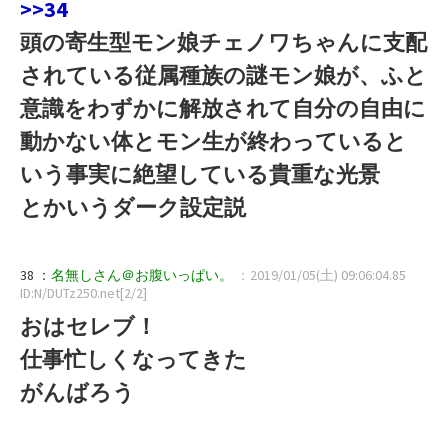
>>34
頭の寄生型モン娘チェノワちゃんに支配
されている従属種族の謎モン娘が、ふと
意識をわずかに解放されて自分の自由に
動かない体とモン生が終わっていると
いう事実に絶望している貴重な光景
とかいうダーク設定説
38 ：
名無しさん＠お腹いっぱい。
：2019/01/05(土) 09:06:04.85
ID:N/DUTz250.net[2/2]
おはセレブ！
仕事忙しくなってきた
がんばろう