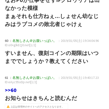
なかった模様
まぁそれも仕方ねぇ…しょせん幼なじ
みはラブコメの敗北者じゃけぇ
60 ：
名無しさん＠お腹いっぱい。
：2019/01/05(土) 19:34:04.96
ID:o0+glkEQ0.net[1/2]
すいません、復刻コインの期限はいつ
まででしょうか？教えてください
61 ：
名無しさん＠お腹いっぱい。
：2019/01/05(土) 19:40:17.23
ID:eAyc95oDp.net[1/2]
>>60
お知らせはきちんと読むんだ
上記は管理外のサイトへのアクセスとなります。