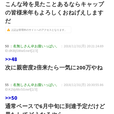
こんな玲を見たことあるならキャップ
の皆様来年もよろしくおねげえします
だ
上記は管理外のサイトへのアクセスとなります。
50 ：
名無しさん＠お腹いっぱい。
：2018/12/31(月) 20:21:24.69
ID:dK8IjSWw0.net[2/3]
>>48
次に親密度2倍来たら一気に200万やね
55 ：
名無しさん＠お腹いっぱい。
：2018/12/31(月) 20:30:55.86
ID:K2VpNIvS0.net[2/3]
>>50
通常ペースで6月中旬に到達予定だけど