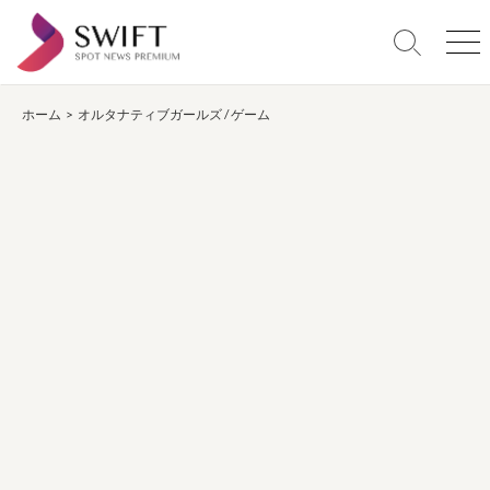
コ
ン
検
メ
テ
索
ニ
ン
切
ュ
り
ー
ホーム
>
オルタナティブガールズ
/
ゲーム
ツ
替
へ
え
ス
キ
ッ
プ