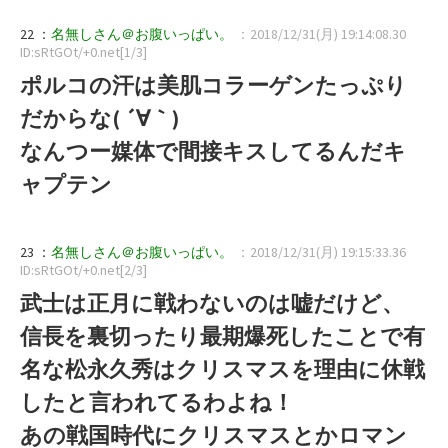
22 ：
名無しさん＠お腹いっぱい。
：2018/12/31(月) 19:14:08.30
ID:sRtGOt/+0.net[1/3]
ポルコの汗は美肌コラーゲンたっぷり
だからな( ´∀｀)
なんつー媒体で間接キスしてるんだキ
ャプテン
23 ：
名無しさん＠お腹いっぱい。
：2018/12/31(月) 19:15:33.36
ID:sRtGOt/+0.net[2/3]
武士は正月に戦わないのは嘘だけど、
信長を裏切ったり最期爆死したことで有
名な松永久秀はクリスマスを理由に休戦
したと言われてるわよね！
あの戦国時代にクリスマスとかロマン