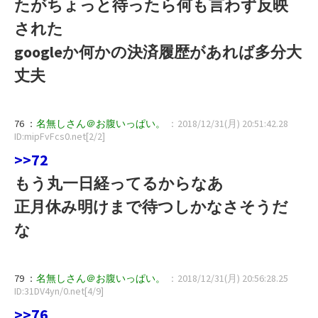
たがちょっと待ったら何も言わず反映
された
googleか何かの決済履歴があれば多分大
丈夫
76 ：
名無しさん＠お腹いっぱい。
：2018/12/31(月) 20:51:42.28
ID:mipFvFcs0.net[2/2]
>>72
もう丸一日経ってるからなあ
正月休み明けまで待つしかなさそうだ
な
79 ：
名無しさん＠お腹いっぱい。
：2018/12/31(月) 20:56:28.25
ID:31DV4yn/0.net[4/9]
>>76