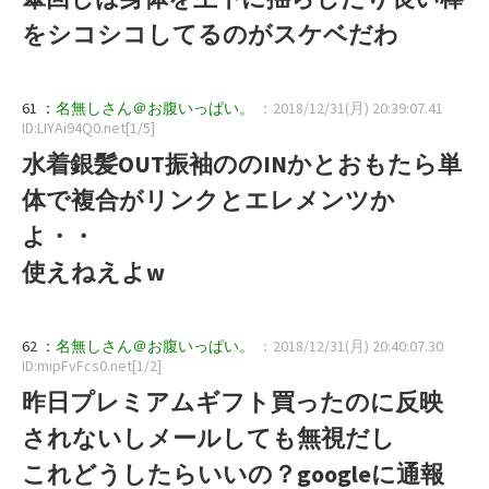
をシコシコしてるのがスケベだわ
61 ：
名無しさん＠お腹いっぱい。
：2018/12/31(月) 20:39:07.41
ID:LIYAi94Q0.net[1/5]
水着銀髪OUT振袖ののINかとおもたら単
体で複合がリンクとエレメンツか
よ・・
使えねえよw
62 ：
名無しさん＠お腹いっぱい。
：2018/12/31(月) 20:40:07.30
ID:mipFvFcs0.net[1/2]
昨日プレミアムギフト買ったのに反映
されないしメールしても無視だし
これどうしたらいいの？googleに通報