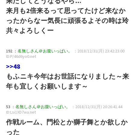
果たしてどうなるやら…
来月も2倍来るって思ってたけど来なか
ったからなー気長に頑張るよその時は玲
共々よろしくー
192 ：
名無しさん＠お腹いっぱい。
：2018/12/31(月) 23:42:23.00
ID:P/46d6yo0.net
>>48
もふニキ今年はお世話になりました～来
年も宜しくお願いします～
53 ：
名無しさん＠お腹いっぱい。
：2018/12/31(月) 20:26:41.44
ID:Lsi1XD7wa.net
作戦ルーム、門松とか獅子舞とか欲しか
った