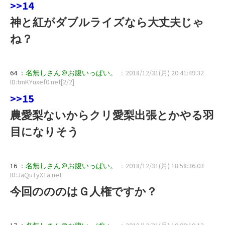
>>14
神と紅がダブルライズなら大丈夫じゃ
ね？
64 ：
名無しさん＠お腹いっぱい。
：2018/12/31(月) 20:41:49.32
ID:tmKYuxef0.net[2/2]
>>15
農愛梨ないからクリ愛梨出張とかやる羽
目になりそう
16 ：
名無しさん＠お腹いっぱい。
：2018/12/31(月) 18:58:36.03
ID:JaQuTyX1a.net
今回のののはＧ人権ですか？