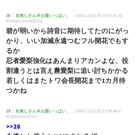
28 ：
名無しさん＠お腹いっぱい。
：2018/12/31(月) 19:37:51.41
ID:oI2piC/na.net[1/5]
碧が弱いから詩音に期待してたのにがっ
かり、いい加減永遠つむフル開花でもす
るか
忍者愛梨強化はあんまりアカンよな、役
割違うとは言え農愛梨に追い討ちかかる
若しくはまたトワ会長開花まで1カ月待
つかね
29 ：
名無しさん＠お腹いっぱい。
：2018/12/31(月) 19:38:48.57
ID:QIZoschvd.net
>>28