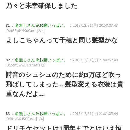
乃々と未幸確保しました
81 ：
名無しさん＠お腹いっぱい。
：2018/12/31(月) 20:59:03.43
ID:nGPpKNKu0.net[2/4]
よしこちゃんって千穂と同じ髪型かな
82 ：
名無しさん＠お腹いっぱい。
：2018/12/31(月) 21:00:52.49
ID:ZcnSwwB10.net[1/2]
詩音のシュシュのために約3万ほど吹っ
飛ばしてしまった…髪型変える衣装は貴
重なんだよ…
83 ：
名無しさん＠お腹いっぱい。
：2018/12/31(月) 21:01:05.44
ID:BKxGXJ5C0.net[1/4]
ドリチケセットは1周年までとはいえ恒