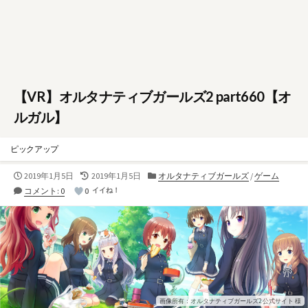
【VR】オルタナティブガールズ2 part660【オ
ルガル】
ピックアップ
公
最
カ
2019年1月5日
2019年1月5日
オルタナティブガールズ
/
ゲーム
開
終
テ
コメント: 0
0
イイね！
日
更
ゴ
新
リ
日
ー
画像所有：オルタナティブガールズ2 公式サイト 様