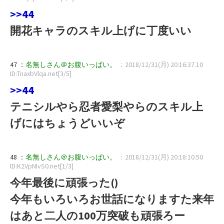
>>44
開花キャラのスキル上げに丁度いい
47 ：
名無しさん＠お腹いっぱい。
：2018/12/31(月) 20:16:37.10
ID:TnaxbVlqa.net[3/5]
>>44
テニシルやら忍者愛梨やらのスキル上
げにはちょうどいいぞ
48 ：
名無しさん＠お腹いっぱい。
：2018/12/31(月) 20:18:10.50
ID:K2VpNIvS0.net[1/3]
今年最後に頑張った()
今年もいろいろお世話になりますた来年
はあと二人の100万突破も頑張ろー