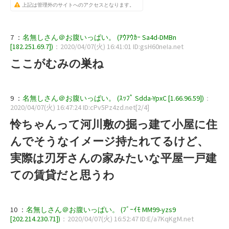
上記は管理外のサイトへのアクセスとなります。
7 ：
名無しさん＠お腹いっぱい。 (ｱｳｱｳｶｰ Sa4d-DMBn
[182.251.69.7])
：2020/04/07(火) 16:41:01 ID:gsH60neIa.net
ここがむみの巣ね
9 ：
名無しさん＠お腹いっぱい。 (ｽｯﾌﾟ Sdda-YpxC [1.66.96.59])
：
2020/04/07(火) 16:47:24 ID:cPv5Pz4zd.net[2/4]
怜ちゃんって河川敷の掘っ建て小屋に住
んでそうなイメージ持たれてるけど、
実際は刃牙さんの家みたいな平屋一戸建
ての賃貸だと思うわ
10 ：
名無しさん＠お腹いっぱい。 (ﾌﾞｰｲﾓ MM99-yzs9
[202.214.230.71])
：2020/04/07(火) 16:52:47 ID:E/a7KqKgM.net