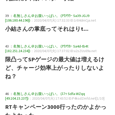
39 ：
名無しさん＠お腹いっぱい。 (ｱｳｱｳｳｰ Sa39-JGJ9
[106.180.44.196])
：2020/04/07(火) 17:32:33 ID:1r84dmCja.net
小結さんの掌底ってそれはりt…
43 ：
名無しさん＠お腹いっぱい。 (ｱｳｱｳｶｰ Sa4d-tb4t
[182.251.24.234])
：2020/04/07(火) 17:37:02 ID:u2sZUs69a.net
限凸ってSPゲージの最大値は増えるけ
ど、チャージ効率上がったりしないよ
ね？
46 ：
名無しさん＠お腹いっぱい。 (ｽﾌｯ Sdfa-WZqq
[49.104.15.237])
：2020/04/07(火) 17:43:52 ID:P4ksdZmfd.net[1/10]
RTキャンペーン3000行ったのかよかっ