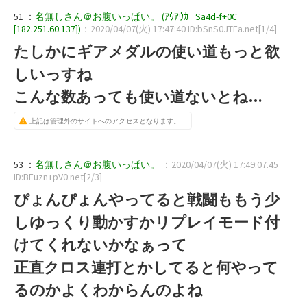
51 ：
名無しさん＠お腹いっぱい。 (ｱｳｱｳｶｰ Sa4d-f+0C
[182.251.60.137])
：2020/04/07(火) 17:47:40 ID:bSnS0JTEa.net[1/4]
たしかにギアメダルの使い道もっと欲
しいっすね
こんな数あっても使い道ないとね…
上記は管理外のサイトへのアクセスとなります。
53 ：
名無しさん＠お腹いっぱい。
：2020/04/07(火) 17:49:07.45
ID:BFuzn+pV0.net[2/3]
ぴょんぴょんやってると戦闘ももう少
しゆっくり動かすかリプレイモード付
けてくれないかなぁって
正直クロス連打とかしてると何やって
るのかよくわからんのよね