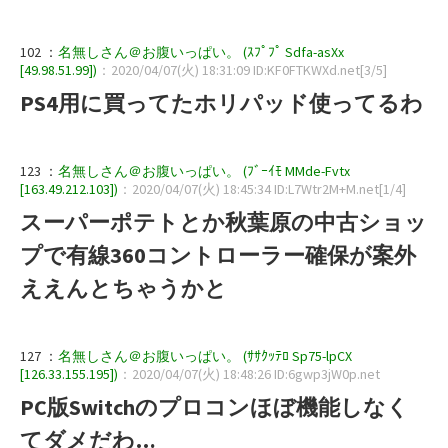
102 ：
名無しさん＠お腹いっぱい。 (ｽﾌﾟﾌﾟ Sdfa-asXx
[49.98.51.99])
：2020/04/07(火) 18:31:09 ID:KF0FTKWXd.net[3/5]
PS4用に買ってたホリパッド使ってるわ
123 ：
名無しさん＠お腹いっぱい。 (ﾌﾞｰｲﾓ MMde-Fvtx
[163.49.212.103])
：2020/04/07(火) 18:45:34 ID:L7Wtr2M+M.net[1/4]
スーパーポテトとか秋葉原の中古ショッ
プで有線360コントローラー確保が案外
ええんとちゃうかと
127 ：
名無しさん＠お腹いっぱい。 (ｻｻｸｯﾃﾛ Sp75-lpCX
[126.33.155.195])
：2020/04/07(火) 18:48:26 ID:6gwp3jW0p.net
PC版Switchのプロコンほぼ機能しなく
てダメだわ…