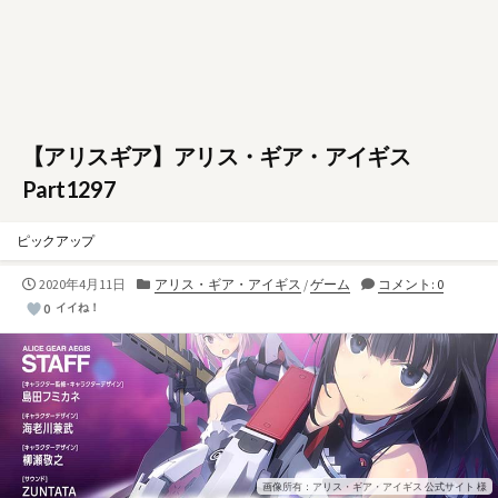
【アリスギア】アリス・ギア・アイギス
Part1297
ピックアップ
公
カ
2020年4月11日
アリス・ギア・アイギス
/
ゲーム
コメント: 0
開
テ
0
イイね！
日
ゴ
リ
ー
画像所有：アリス・ギア・アイギス 公式サイト 様