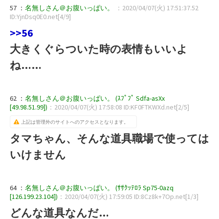
57 ：
名無しさん＠お腹いっぱい。
：2020/04/07(火) 17:51:37.52
ID:YjnDsq0E0.net[4/9]
>>56
大きくぐらついた時の表情もいいよ
ね……
62 ：
名無しさん＠お腹いっぱい。 (ｽﾌﾟﾌﾟ Sdfa-asXx
[49.98.51.99])
：2020/04/07(火) 17:58:08 ID:KF0FTKWXd.net[2/5]
上記は管理外のサイトへのアクセスとなります。
タマちゃん、そんな道具職場で使っては
いけません
64 ：
名無しさん＠お腹いっぱい。 (ｻｻｸｯﾃﾛﾗ Sp75-0azq
[126.199.23.104])
：2020/04/07(火) 17:59:05 ID:8Cz8k+7Op.net[1/3]
どんな道具なんだ…