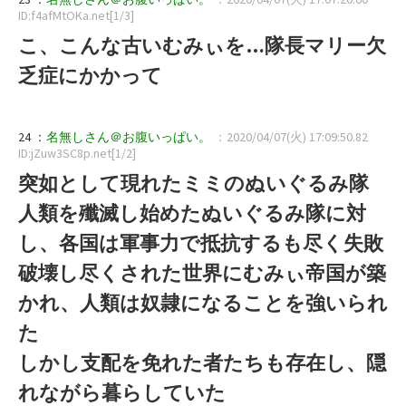
ID:f4afMtOKa.net[1/3]
こ、こんな古いむみぃを…隊長マリー欠
乏症にかかって
24 ：
名無しさん＠お腹いっぱい。
：2020/04/07(火) 17:09:50.82
ID:jZuw3SC8p.net[1/2]
突如として現れたミミのぬいぐるみ隊
人類を殲滅し始めたぬいぐるみ隊に対
し、各国は軍事力で抵抗するも尽く失敗
破壊し尽くされた世界にむみぃ帝国が築
かれ、人類は奴隷になることを強いられ
た
しかし支配を免れた者たちも存在し、隠
れながら暮らしていた