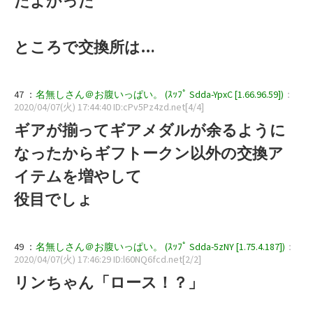
たよかった
ところで交換所は…
47 ：
名無しさん＠お腹いっぱい。 (ｽｯﾌﾟ Sdda-YpxC [1.66.96.59])
：
2020/04/07(火) 17:44:40 ID:cPv5Pz4zd.net[4/4]
ギアが揃ってギアメダルが余るように
なったからギフトークン以外の交換ア
イテムを増やして
役目でしょ
49 ：
名無しさん＠お腹いっぱい。 (ｽｯﾌﾟ Sdda-5zNY [1.75.4.187])
：
2020/04/07(火) 17:46:29 ID:l60NQ6fcd.net[2/2]
リンちゃん「ロース！？」