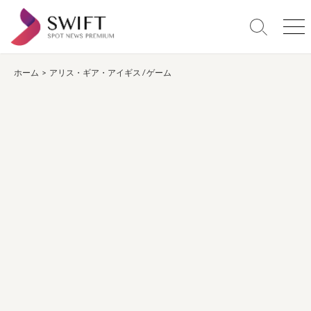
コ
ン
検
メ
テ
索
ニ
ン
切
ュ
り
ー
ホーム
>
アリス・ギア・アイギス
/
ゲーム
ツ
替
へ
え
ス
キ
ッ
プ