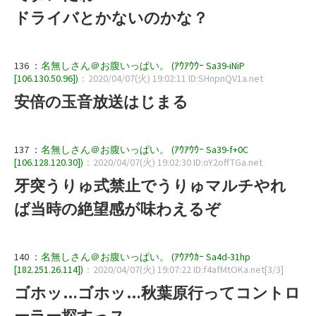
ドライバとかないのかな？
136 ：
名無しさん＠お腹いっぱい。 (ｱｳｱｳｳｰ Sa39-iNiP
[106.130.50.96])
：2020/04/07(火) 19:02:11 ID:SHnpnQV1a.net
安倍の玉音放送はじまる
137 ：
名無しさん＠お腹いっぱい。 (ｱｳｱｳｳｰ Sa39-f+0C
[106.128.120.30])
：2020/04/07(火) 19:02:30 ID:oY2offTGa.net
牙突うりゅ式禁止でうりゅマルチやれ
ば当時の絶望感が味わえるぞ
140 ：
名無しさん＠お腹いっぱい。 (ｱｳｱｳｶｰ Sa4d-31hp
[182.251.26.114])
：2020/04/07(火) 19:07:22 ID:f4afMtOKa.net[3/3]
ゴホッ…ゴホッ…秋葉原行ってコントロ
ーラー探すっス