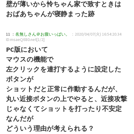
壁が薄いから怜ちゃん家で致すときは
おばあちゃんが寝静まった跡
11 ：
名無しさん＠お腹いっぱい。
：2020/04/07(火) 16:54:20.34
ID:msaeQtl80.net[1/2]
PC版において
マウスの機能で
左クリックを連打するように設定した
ボタンが
ショットだと正常に作動するんだが、
丸い近接ボタンの上でやると、近接攻撃
じゃなくてショットを打ったり不安定
なんだが
どういう理由が考えられる？