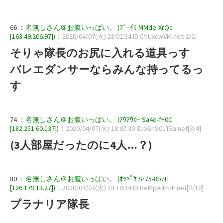
66 ：
名無しさん＠お腹いっぱい。 (ﾌﾞｰｲﾓ MMde-XrQc
[163.49.206.97])
：2020/04/07(火) 18:02:34 ID:CfIUxcwVM.net[2/2]
そりゃ隊長のお尻に入れる道具っす
バレエダンサーならみんな持ってるっ
す
74 ：
名無しさん＠お腹いっぱい。 (ｱｳｱｳｶｰ Sa4d-f+0C
[182.251.60.137])
：2020/04/07(火) 18:07:30 ID:bSnS0JTEa.net[3/4]
(3人部屋だったのに4人…？)
80 ：
名無しさん＠お腹いっぱい。 (ｵｯﾍﾟｹ Sr75-8bzH
[126.179.13.27])
：2020/04/07(火) 18:10:54 ID:BeMpA4m4r.net[2/10]
プラナリア隊長