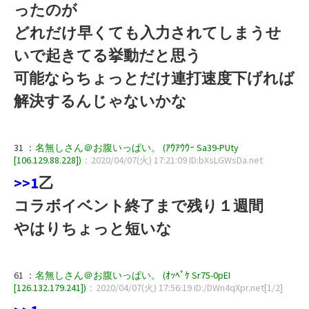
ったのが
どれだけ早くても入力されてしまうせ
いで起きてる挙動だと思う
可能ならちょっとだけ連打速度下げれば
解決するんじゃないかな
31 ：
名無しさん＠お腹いっぱい。 (ｱｳｱｳｳｰ Sa39-PUty
[106.129.88.228])
：2020/04/07(火) 17:21:09 ID:bXsLGWsDa.net
>>1
乙
コラボイベント終了まで残り１週間
やはりちょっと短いな
61 ：
名無しさん＠お腹いっぱい。 (ｵｯﾍﾟｹ Sr75-0pEI
[126.132.179.241])
：2020/04/07(火) 17:56:19 ID:/DWn4qXpr.net[1/2]