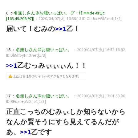
6 ：
名無しさん＠お腹いっぱい。 (ﾌﾞｰｲﾓ MMde-XrQc
[163.49.206.97])
：2020/04/07(火) 16:39:13 ID:CfIUxcwVM.net[1/2]
届いて！むみの
>>1
乙！
16 ：
名無しさん＠お腹いっぱい。
：2020/04/07(火) 16:58:18.92
ID:Dh5hbyHn0.net[1/3]
>>1
乙むっみぃぃぃん！！
上記は管理外のサイトへのアクセスとなります。
17 ：
名無しさん＠お腹いっぱい。
：2020/04/07(火) 17:01:58.80
ID:BFuzn+pV0.net[1/3]
正直こっちのむみぃしか知らないから
なんか賢そうにすら見えてるんだが
あ、
>>1
乙です