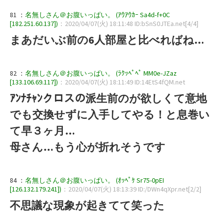
81 ：
名無しさん＠お腹いっぱい。 (ｱｳｱｳｶｰ Sa4d-f+0C
[182.251.60.137])
：2020/04/07(火) 18:11:48 ID:bSnS0JTEa.net[4/4]
まあだいぶ前の6人部屋と比べればね…
82 ：
名無しさん＠お腹いっぱい。 (ﾗｸｯﾍﾟﾍﾟ MM0e-JZaz
[133.106.69.117])
：2020/04/07(火) 18:11:49 ID:14EtS4fQM.net
ｱﾝﾅﾁｬﾝクロスの派生前のが欲しくて意地
でも交換せずに入手してやる！と息巻い
て早３ヶ月…
母さん…もう心が折れそうです
84 ：
名無しさん＠お腹いっぱい。 (ｵｯﾍﾟｹ Sr75-0pEI
[126.132.179.241])
：2020/04/07(火) 18:13:39 ID:/DWn4qXpr.net[2/2]
不思議な現象が起きてて笑った