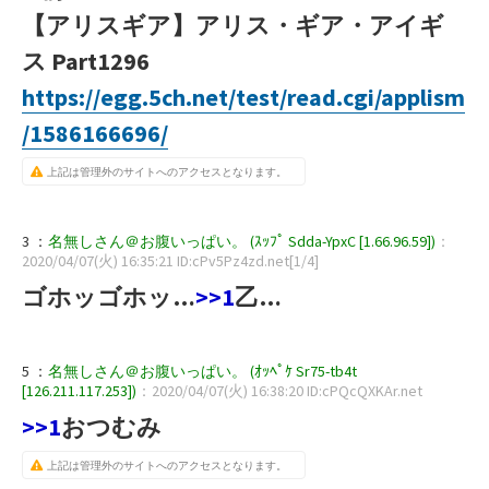
【アリスギア】アリス・ギア・アイギ
ス Part1296
https://egg.5ch.net/test/read.cgi/applism
/1586166696/
上記は管理外のサイトへのアクセスとなります。
3 ：
名無しさん＠お腹いっぱい。 (ｽｯﾌﾟ Sdda-YpxC [1.66.96.59])
：
2020/04/07(火) 16:35:21 ID:cPv5Pz4zd.net[1/4]
ゴホッゴホッ…
>>1
乙…
5 ：
名無しさん＠お腹いっぱい。 (ｵｯﾍﾟｹ Sr75-tb4t
[126.211.117.253])
：2020/04/07(火) 16:38:20 ID:cPQcQXKAr.net
>>1
おつむみ
上記は管理外のサイトへのアクセスとなります。