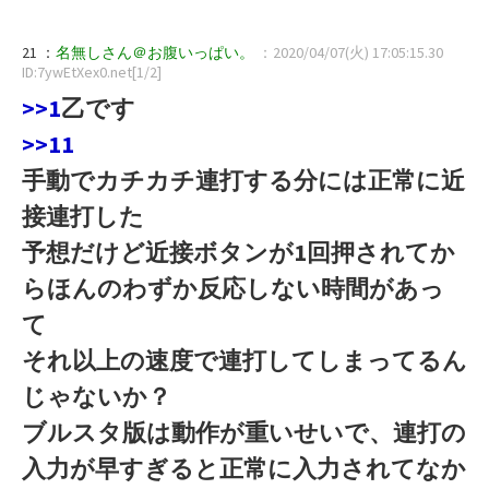
21 ：
名無しさん＠お腹いっぱい。
：2020/04/07(火) 17:05:15.30
ID:7ywEtXex0.net[1/2]
>>1
乙です
>>11
手動でカチカチ連打する分には正常に近
接連打した
予想だけど近接ボタンが1回押されてか
らほんのわずか反応しない時間があっ
て
それ以上の速度で連打してしまってるん
じゃないか？
ブルスタ版は動作が重いせいで、連打の
入力が早すぎると正常に入力されてなか