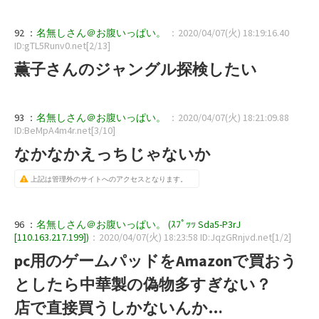
92 ：
名無しさん＠お腹いっぱい。
：2020/04/07(火) 18:19:16.40
ID:gTL5Runv0.net[2/13]
薫子さんのジャングル探検したい
93 ：
名無しさん＠お腹いっぱい。
：2020/04/07(火) 18:21:09.88
ID:BeMpA4m4r.net[3/10]
なかなかえっちじゃないか
上記は管理外のサイトへのアクセスとなります。
96 ：
名無しさん＠お腹いっぱい。 (ｽﾌﾟｯｯ Sda5-P3rJ
[110.163.217.199])
：2020/04/07(火) 18:23:58 ID:JqzGRnjvd.net[1/2]
pc用のゲームパッドをAmazonで買おう
としたら中華製の偽物多すぎない？
店で直接買うしかないんか…