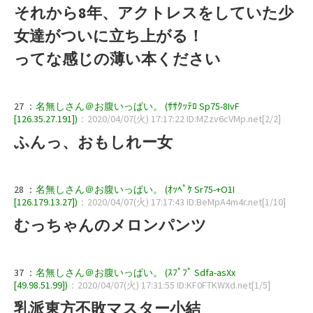
それから8年、アクトレスをしていた少
女達がついに立ち上がる！
ってな感じの薄い本ください
27 ：
名無しさん＠お腹いっぱい。 (ｻｻｸｯﾃﾛ Sp75-8IvF
[126.35.27.191])
：2020/04/07(火) 17:17:22 ID:MZzv6cVMp.net[2/2]
ふんっ、おもしれー女
28 ：
名無しさん＠お腹いっぱい。 (ｵｯﾍﾟｹ Sr75-+O1I
[126.179.13.27])
：2020/04/07(火) 17:17:43 ID:BeMpA4m4r.net[1/10]
むっちゃんのメロンパンツ
37 ：
名無しさん＠お腹いっぱい。 (ｽﾌﾟﾌﾟ Sdfa-asXx
[49.98.51.99])
：2020/04/07(火) 17:31:55 ID:KF0FTKWXd.net[1/5]
乳派東方不敗マスター小結