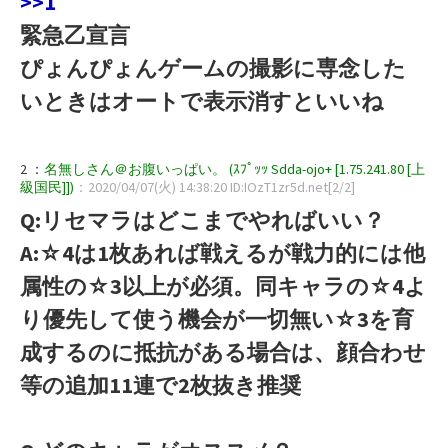
>>1
緊急乙宣言
ぴょんぴょんゲームの撮影に専念した
いときはオートで表示消すといいね
2 ：
名無しさん＠お腹いっぱい。 (ｽﾌﾟｯｯ Sdda-ojo+ [1.75.241.80 [上
級国民]])
：2020/04/07(火) 14:38:20 ID:IOzT1zr5d.net[2/2]
Q:リセマラはどこまでやればいい？
A:☆4は1枚あれば戦えるが戦力的には他
属性の☆3以上が必須。同キャラの☆4よ
り優先して使う機会が一切無い☆3を育
成するのに抵抗がある場合は、顔合わせ
等の追加11連で2枚抜き推奨