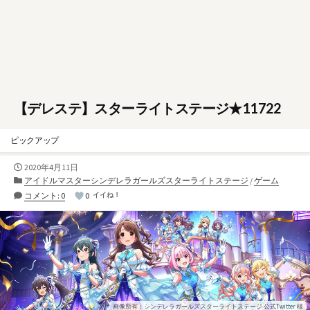
【デレステ】スターライトステージ★11722
ピックアップ
公
2020年4月11日
開
カ
アイドルマスターシンデレラガールズスターライトステージ
/
ゲーム
日
テ
コメント: 0
0
イイね！
ゴ
リ
ー
画像所有：シンデレラガールズスターライトステージ 公式Twitter 様