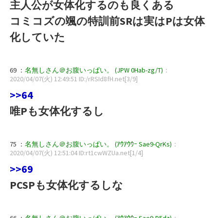
主人公が女体化するのも良くある
コミコズの颯の特訓前SRは実はPは女体
化していた
69 ：
名無しさん＠お腹いっぱい。 (JPW 0Hab-zg/T)
：
2020/04/07(火) 12:49:51 ID:/rRSId8fH.net[3/9]
>>64
唯Pも女体化するし
75 ：
名無しさん＠お腹いっぱい。 (ｱｳｱｳｳｰ Sae9-QrKs)
：
2020/04/07(火) 12:51:04 ID:rt1cwWZUa.net[1/4]
>>69
PCSPも女体化するしな
66 ：
名無しさん＠お腹いっぱい。 (ｱｳｱｳｳｰ Sae9-D5dz)
：