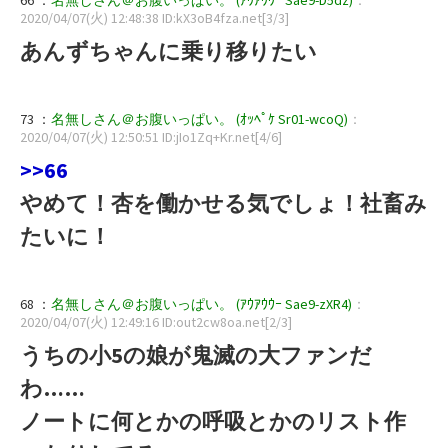
2020/04/07(火) 12:48:38 ID:kX3oB4fza.net[3/3]
あんずちゃんに乗り移りたい
73 ：
名無しさん＠お腹いっぱい。 (ｵｯﾍﾟｹ Sr01-wcoQ)
：
2020/04/07(火) 12:50:51 ID:jIo1Zq+Kr.net[4/6]
>>66
やめて！杏を働かせる気でしょ！社畜み
たいに！
68 ：
名無しさん＠お腹いっぱい。 (ｱｳｱｳｳｰ Sae9-zXR4)
：
2020/04/07(火) 12:49:16 ID:out2cw8oa.net[2/3]
うちの小5の娘が鬼滅の大ファンだ
わ……
ノートに何とかの呼吸とかのリスト作