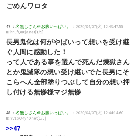
ごめんワロタ
47 ：
名無しさん＠お腹いっぱい。
：2020/04/07(火) 12:43:47.55
ID:hnLfQu6ja.net[1/9]
長男鬼化は何がやばいって想いを受け継
ぐ人間に感動した！
って人である事を選んで死んだ煉獄さん
とか鬼滅隊の想い受け継いでた長男にそ
こらへん全部塗りつぶして自分の想い押
し付ける無惨様マジ無惨
48 ：
名無しさん＠お腹いっぱい。
：2020/04/07(火) 12:44:14.60
ID:YV1oO4y40.net[1/5]
>>47