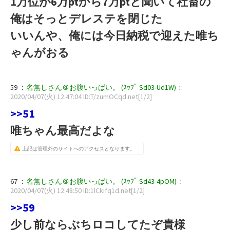
1万位が6万ptから7万ptと聞いて社畜の
俺はそっとデレステを閉じた
いいんや、俺には今日納税で迎えた唯ち
ゃんがおる
59 ：
名無しさん＠お腹いっぱい。 (ｽｯﾌﾟ Sd03-Ud1W)
：
2020/04/07(火) 12:47:04 ID:T/zumOCqd.net[1/2]
>>51
唯ちゃん最高だよな
上記は管理外のサイトへのアクセスとなります。
67 ：
名無しさん＠お腹いっぱい。 (ｽｯﾌﾟ Sd43-4pOM)
：
2020/04/07(火) 12:48:50 ID:1lCkifq1d.net[1/2]
>>59
少し前ならぶちロコしてたぞ貴様