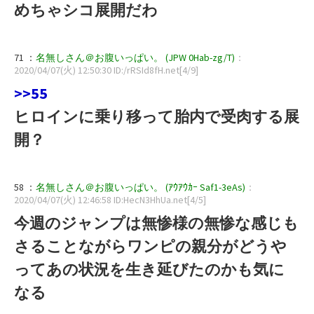
めちゃシコ展開だわ
71 ：
名無しさん＠お腹いっぱい。 (JPW 0Hab-zg/T)
：
2020/04/07(火) 12:50:30 ID:/rRSId8fH.net[4/9]
>>55
ヒロインに乗り移って胎内で受肉する展
開？
58 ：
名無しさん＠お腹いっぱい。 (ｱｳｱｳｶｰ Saf1-3eAs)
：
2020/04/07(火) 12:46:58 ID:HecN3HhUa.net[4/5]
今週のジャンプは無惨様の無惨な感じも
さることながらワンピの親分がどうや
ってあの状況を生き延びたのかも気に
なる