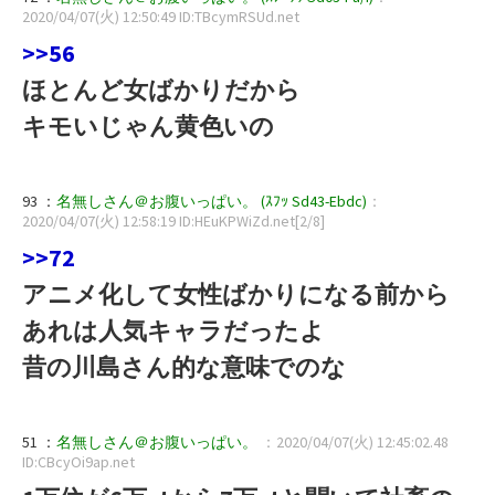
2020/04/07(火) 12:50:49 ID:TBcymRSUd.net
>>56
ほとんど女ばかりだから
キモいじゃん黄色いの
93 ：
名無しさん＠お腹いっぱい。 (ｽﾌｯ Sd43-Ebdc)
：
2020/04/07(火) 12:58:19 ID:HEuKPWiZd.net[2/8]
>>72
アニメ化して女性ばかりになる前から
あれは人気キャラだったよ
昔の川島さん的な意味でのな
51 ：
名無しさん＠お腹いっぱい。
：2020/04/07(火) 12:45:02.48
ID:CBcyOi9ap.net