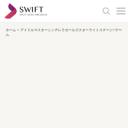
コ
ン
検
メ
テ
索
ニ
ン
切
ュ
り
ー
ホーム
>
アイドルマスターシンデレラガールズスターライトステージ
/
ゲー
ツ
ム
替
へ
え
ス
キ
ッ
プ