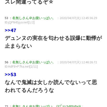
スレ間違ってるぞ☆
53 ：
名無しさん＠お腹いっぱい。
：2020/04/07(火) 12:45:36.29
ID:jQPN4Sjya.net[1/2]
>>47
デュンヌの実在を匂わせる誤爆に動悸が
止まらない
56 ：
名無しさん＠お腹いっぱい。
：2020/04/07(火) 12:46:26.72
ID:HdP8+P7ha.net[2/11]
>>53
なんで鬼滅は女しか読んでないって思
われてるんだろうな
72 ：
名無しさん＠お腹いっぱい。 (ｽﾌﾟｯｯ Sd03-Pa/i)
：