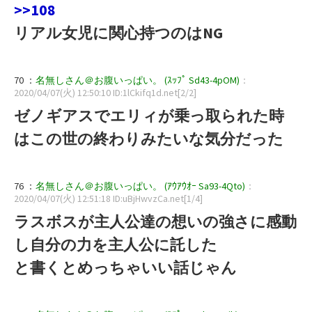
>>108
リアル女児に関心持つのはNG
70 ：
名無しさん＠お腹いっぱい。 (ｽｯﾌﾟ Sd43-4pOM)
：
2020/04/07(火) 12:50:10 ID:1lCkifq1d.net[2/2]
ゼノギアスでエリィが乗っ取られた時
はこの世の終わりみたいな気分だった
76 ：
名無しさん＠お腹いっぱい。 (ｱｳｱｳｵｰ Sa93-4Qto)
：
2020/04/07(火) 12:51:18 ID:uBjHwvzCa.net[1/4]
ラスボスが主人公達の想いの強さに感動
し自分の力を主人公に託した
と書くとめっちゃいい話じゃん