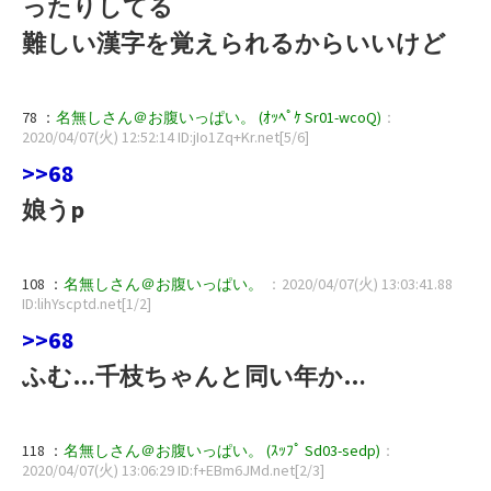
ったりしてる
難しい漢字を覚えられるからいいけど
78 ：
名無しさん＠お腹いっぱい。 (ｵｯﾍﾟｹ Sr01-wcoQ)
：
2020/04/07(火) 12:52:14 ID:jIo1Zq+Kr.net[5/6]
>>68
娘うp
108 ：
名無しさん＠お腹いっぱい。
：2020/04/07(火) 13:03:41.88
ID:lihYscptd.net[1/2]
>>68
ふむ…千枝ちゃんと同い年か…
118 ：
名無しさん＠お腹いっぱい。 (ｽｯﾌﾟ Sd03-sedp)
：
2020/04/07(火) 13:06:29 ID:f+EBm6JMd.net[2/3]