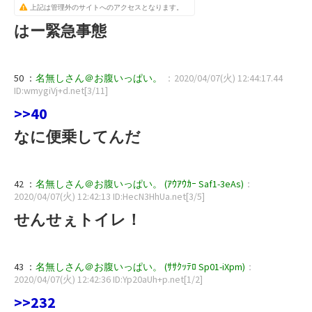
上記は管理外のサイトへのアクセスとなります。
はー緊急事態
50 ：
名無しさん＠お腹いっぱい。
：2020/04/07(火) 12:44:17.44
ID:wmygiVj+d.net[3/11]
>>40
なに便乗してんだ
42 ：
名無しさん＠お腹いっぱい。 (ｱｳｱｳｶｰ Saf1-3eAs)
：
2020/04/07(火) 12:42:13 ID:HecN3HhUa.net[3/5]
せんせぇトイレ！
43 ：
名無しさん＠お腹いっぱい。 (ｻｻｸｯﾃﾛ Sp01-iXpm)
：
2020/04/07(火) 12:42:36 ID:Yp20aUh+p.net[1/2]
>>232