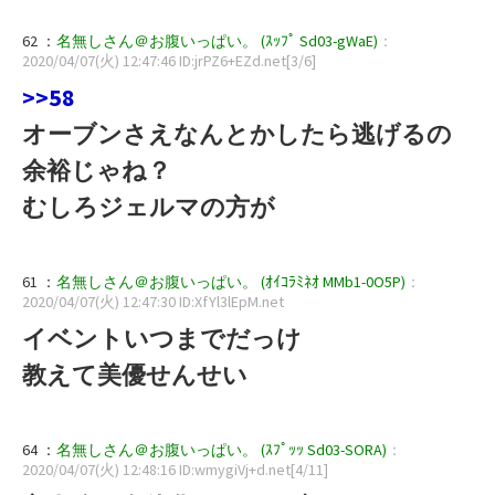
62 ：
名無しさん＠お腹いっぱい。 (ｽｯﾌﾟ Sd03-gWaE)
：
2020/04/07(火) 12:47:46 ID:jrPZ6+EZd.net[3/6]
>>58
オーブンさえなんとかしたら逃げるの
余裕じゃね？
むしろジェルマの方が
61 ：
名無しさん＠お腹いっぱい。 (ｵｲｺﾗﾐﾈｵ MMb1-0O5P)
：
2020/04/07(火) 12:47:30 ID:XfYl3lEpM.net
イベントいつまでだっけ
教えて美優せんせい
64 ：
名無しさん＠お腹いっぱい。 (ｽﾌﾟｯｯ Sd03-SORA)
：
2020/04/07(火) 12:48:16 ID:wmygiVj+d.net[4/11]