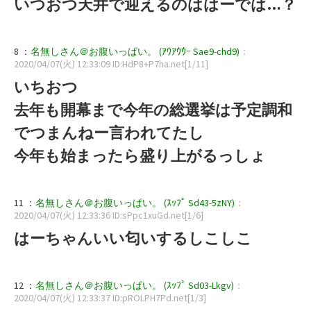
いつおつ天井で迎えるのははーでは…？
8 ：
名無しさん＠お腹いっぱい。 (ｱｳｱｳｳｰ Sae9-chd9)
：
2020/04/07(火) 12:33:09 ID:HdP8+P7ha.net[1/11]
いちおつ
去年も開幕まで今年の総選挙は予定調和
でつまんねー言われてたし
今年も始まったら盛り上がるっしょ
11 ：
名無しさん＠お腹いっぱい。 (ｽｯﾌﾟ Sd43-5zNY)
：
2020/04/07(火) 12:33:36 ID:sPpc1xuGd.net[1/6]
はーちゃんいい匂いするしこしこ
12 ：
名無しさん＠お腹いっぱい。 (ｽｯﾌﾟ Sd03-Lkgv)
：
2020/04/07(火) 12:33:37 ID:pROLPH7Pd.net[1/3]