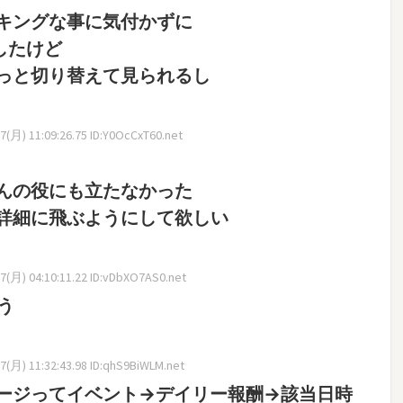
キングな事に気付かずに
したけど
っと切り替えて見られるし
(月) 11:09:26.75 ID:Y0OcCxT60.net
んの役にも立たなかった
詳細に飛ぶようにして欲しい
(月) 04:10:11.22 ID:vDbXO7AS0.net
う
(月) 11:32:43.98 ID:qhS9BiWLM.net
ージってイベント→デイリー報酬→該当日時