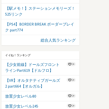
【駅メモ！】ステーションメモリーズ！
525リンク
【PS4】BORDER BREAK ボーダーブレイ
ク part774
総合人気ランキング
イイね！ランキング
【少女前線】ドールズフロント
3+
ラインPart619【ドルフロ】
【VR】オルタナティブガールズ
2+
2 part664【オルガル】
放置少女レベル80
2+
放置少女レベル245
2+