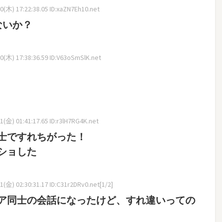
(木) 17:22:38.05 ID:xaZN7Eh10.net
ないか？
(木) 17:38:36.59 ID:V63oSmSlK.net
(金) 01:41:17.65 ID:r3lH7RG4K.net
士ですれちがった！
ショした
(金) 02:30:31.17 ID:C31r2DRv0.net[1/2]
ア同士の会話になったけど、すれ違いっての