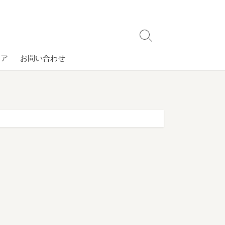
検
索
コア
お問い合わせ
切
り
替
え