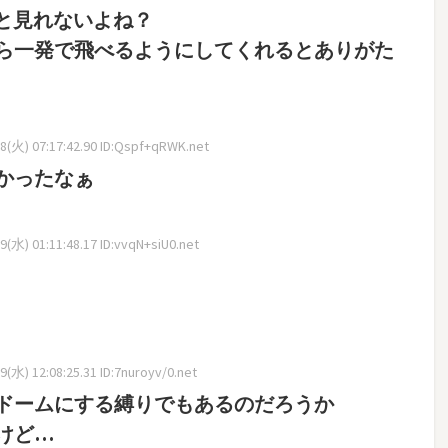
と見れないよね？
ら一発で飛べるようにしてくれるとありがた
(火) 07:17:42.90 ID:Qspf+qRWK.net
かったなぁ
(水) 01:11:48.17 ID:vvqN+siU0.net
(水) 12:08:25.31 ID:7nuroyv/0.net
ドームにする縛りでもあるのだろうか
けど…