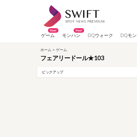
コ
ン
テ
ン
New!
New!
ツ
ゲーム
モンハン
DQウォーク
DQモ
へ
ホーム
>
ゲーム
ス
フェアリードール★103
キ
ッ
ピックアップ
プ