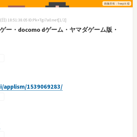
画像所有：freepik 様
日) 18:51:38.05 ID:Pk+Tgi7a0.net[1/2]
バゲー・docomo dゲーム・ヤマダゲーム版・
gi/applism/1539069283/
/