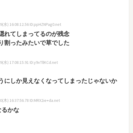
(水) 16:08:12.56 ID:ppHZNPag0.net
隠れてしまってるのが残念
り割ったみたいで草でした
(水) 17:08:15.91 ID:y9vTllKCd.net
うにしか見えなくなってしまったじゃないか
(木) 16:37:56.78 ID:MRX2ie+da.net
なるかな