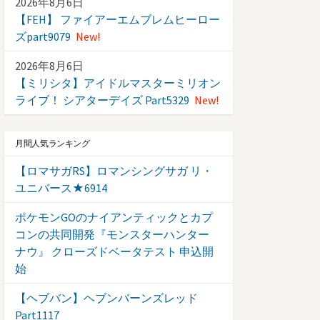
2026年8月6日
【FEH】 ファイアーエムブレムヒーロー
ズpart9079
New!
2026年8月6日
【ミリシタ】アイドルマスターミリオン
ライブ！ シアターデイズ Part5329
New!
月間人気ランキング
【ロマサガRS】ロマンシングサガ リ・
ユニバース★6914
ポケモンGOのナイアンティックとカプ
コンの共同開発『モンスターハンター
ナウ』 クローズドベータテスト 申込開
始
【ヘブバン】ヘブンバーンズレッド
Part1117