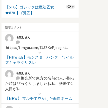
【STG】ゴシックは魔法乙女
2+
★820【ゴ魔乙】
新着コメント
名無しさん
https://i.imgur.com/7J5ZKeP.jpeg ht...
【MHWilds】モンスターハンターワイル
ズキャラクリスレ
名無しさん
集会所で東方の名前の人が揃っ
た時はびっくりしましたね私、妖夢で2
人目がレ...
【MHW】 マルチで見かけた面白ネーム