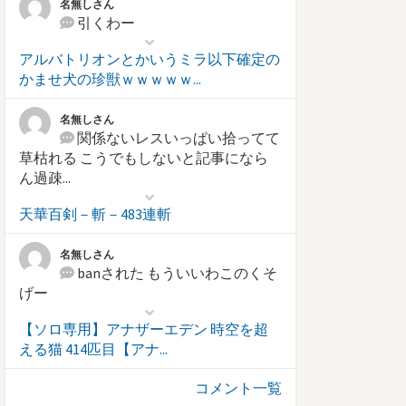
名無しさん
引くわー
アルバトリオンとかいうミラ以下確定の
かませ犬の珍獣ｗｗｗｗｗ...
名無しさん
関係ないレスいっぱい拾ってて
草枯れる こうでもしないと記事になら
ん過疎...
天華百剣－斬－483連斬
名無しさん
banされた もういいわこのくそ
げー
【ソロ専用】アナザーエデン 時空を超
える猫 414匹目【アナ...
コメント一覧