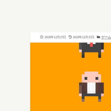
公
最
カ
2018年12月27日
2018年12月27日
ゲーム
開
終
テ
日
更
ゴ
新
リ
日
ー