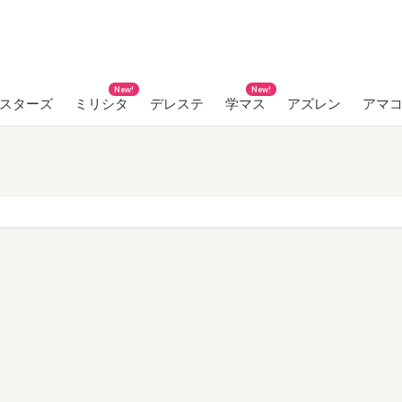
New!
New!
ンスターズ
ミリシタ
デレステ
学マス
アズレン
アマ